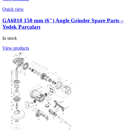
Quick view
GA6010 150 mm (6″) Angle Grinder Spare Parts –
Yedek Parçaları
In stock
View products