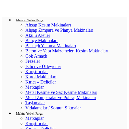
Login / Register
0
items
/
0.00
₺
Metabo Yedek Parça
Ahşap Kesim Makinaları
Ahşap Zımpara ve Planya Makinaları
Akülü Aletler
Bahçe Makinaları
Basınçlı Yıkama Makinaları
Beton ve Yapı Malzemeleri Kesim Makinaları
Çok Amaçlı
Frezeler
Isıtıcı ve Üfleyiciler
Karıştırıcılar
Karot Makinaları
Kırıcı – Deliciler
Matkaplar
Metal Kesme ve Sac Kesme Makinaları
Metal Zımparalar ve Polisaj Makinaları
Taşlamalar
Vidalamalar / Somun Sıkmalar
Makita Yedek Parça
Matkaplar
Karıştırıcılar
Kırıcı – Deliciler