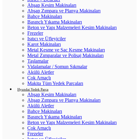
Ahşap Kesim Makinaları
Ahşap Zımpara ve Planya Makinaları
Bahçe Makinaları
Basınçlı Yıkama Makinaları
Beton ve Yapı Malzemeleri Kesim Makinaları
Frezeler
Isıtıcı ve Üfleyiciler
Karot Makinaları
Metal Kesme ve Sac Kesme Makinaları
Metal Zımparalar ve Polisaj Makinaları
Taşlamalar
Vidalamalar / Somun Sıkmalar
Akülü Aletler
Çok Amaçlı
Makita Tüm Yedek Parçaları
Hyundai Yedek Parça
Ahşap Kesim Makinaları
Ahşap Zımpara ve Planya Makinaları
Akülü Aletler
Bahçe Makinaları
Basınçlı Yıkama Makinaları
Beton ve Yapı Malzemeleri Kesim Makinaları
Çok Amaçlı
Frezeler