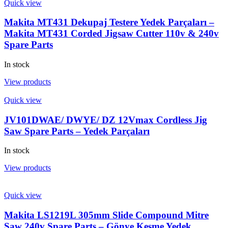
Quick view
Makita MT431 Dekupaj Testere Yedek Parçaları –
Makita MT431 Corded Jigsaw Cutter 110v & 240v
Spare Parts
In stock
View products
Quick view
JV101DWAE/ DWYE/ DZ 12Vmax Cordless Jig
Saw Spare Parts – Yedek Parçaları
In stock
View products
Quick view
Makita LS1219L 305mm Slide Compound Mitre
Saw 240v Spare Parts – Gönye Kesme Yedek