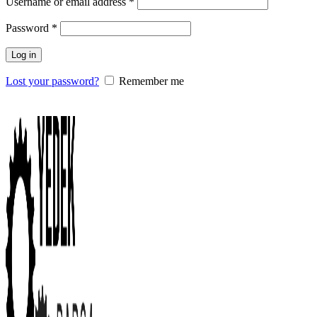
Username or email address
*
Password
*
Log in
Lost your password?
Remember me
0
items
/
0.00
₺
Menu