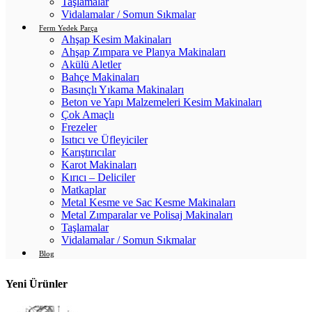
Taşlamalar
Vidalamalar / Somun Sıkmalar
Ferm Yedek Parça
Ahşap Kesim Makinaları
Ahşap Zımpara ve Planya Makinaları
Akülü Aletler
Bahçe Makinaları
Basınçlı Yıkama Makinaları
Beton ve Yapı Malzemeleri Kesim Makinaları
Çok Amaçlı
Frezeler
Isıtıcı ve Üfleyiciler
Karıştırıcılar
Karot Makinaları
Kırıcı – Deliciler
Matkaplar
Metal Kesme ve Sac Kesme Makinaları
Metal Zımparalar ve Polisaj Makinaları
Taşlamalar
Vidalamalar / Somun Sıkmalar
Blog
Yeni Ürünler