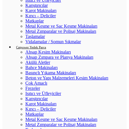
Isıtıcı ve Üfleyiciler
Karıştırıcılar
Karot Makinaları
Kırıcı – Deliciler
Matkaplar
Metal Kesme ve Sac Kesme Makinaları
Metal Zımparalar ve Polisaj Makinaları
Taşlamalar
Vidalamalar / Somun Sıkmalar
Catpower Yedek Parça
Ahşap Kesim Makinaları
Ahşap Zımpara ve Planya Makinaları
Akülü Aletler
Bahçe Makinaları
Basınçlı Yıkama Makinaları
Beton ve Yapı Malzemeleri Kesim Makinaları
Çok Amaçlı
Frezeler
Isıtıcı ve Üfleyiciler
Karıştırıcılar
Karot Makinaları
Kırıcı – Deliciler
Matkaplar
Metal Kesme ve Sac Kesme Makinaları
Metal Zımparalar ve Polisaj Makinaları