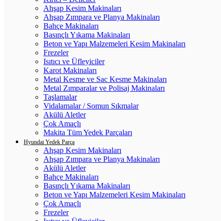
Ahşap Kesim Makinaları
Ahşap Zımpara ve Planya Makinaları
Bahçe Makinaları
Basınçlı Yıkama Makinaları
Beton ve Yapı Malzemeleri Kesim Makinaları
Frezeler
Isıtıcı ve Üfleyiciler
Karot Makinaları
Metal Kesme ve Sac Kesme Makinaları
Metal Zımparalar ve Polisaj Makinaları
Taşlamalar
Vidalamalar / Somun Sıkmalar
Akülü Aletler
Çok Amaçlı
Makita Tüm Yedek Parçaları
Hyundai Yedek Parça
Ahşap Kesim Makinaları
Ahşap Zımpara ve Planya Makinaları
Akülü Aletler
Bahçe Makinaları
Basınçlı Yıkama Makinaları
Beton ve Yapı Malzemeleri Kesim Makinaları
Çok Amaçlı
Frezeler