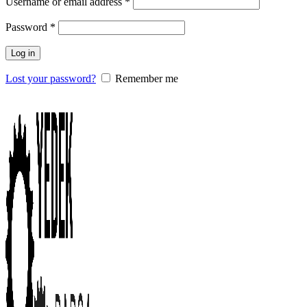
Username or email address
*
Password
*
Log in
Lost your password?
Remember me
0
items
/
0.00
₺
Menu