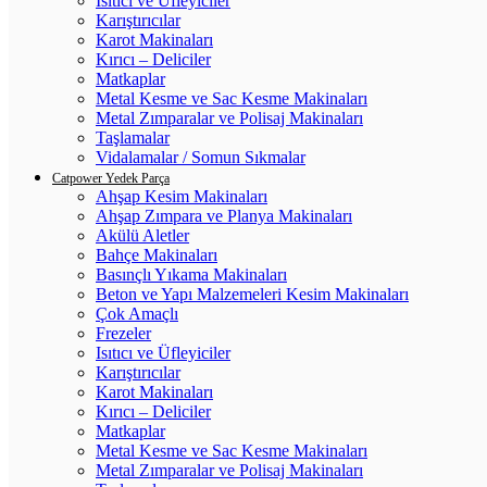
Isıtıcı ve Üfleyiciler
Karıştırıcılar
Karot Makinaları
Kırıcı – Deliciler
Matkaplar
Metal Kesme ve Sac Kesme Makinaları
Metal Zımparalar ve Polisaj Makinaları
Taşlamalar
Vidalamalar / Somun Sıkmalar
Catpower Yedek Parça
Ahşap Kesim Makinaları
Ahşap Zımpara ve Planya Makinaları
Akülü Aletler
Bahçe Makinaları
Basınçlı Yıkama Makinaları
Beton ve Yapı Malzemeleri Kesim Makinaları
Çok Amaçlı
Frezeler
Isıtıcı ve Üfleyiciler
Karıştırıcılar
Karot Makinaları
Kırıcı – Deliciler
Matkaplar
Metal Kesme ve Sac Kesme Makinaları
Metal Zımparalar ve Polisaj Makinaları