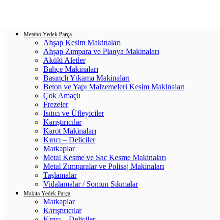
Login / Register
0
items
/
0.00
₺
Metabo Yedek Parça
Ahşap Kesim Makinaları
Ahşap Zımpara ve Planya Makinaları
Akülü Aletler
Bahçe Makinaları
Basınçlı Yıkama Makinaları
Beton ve Yapı Malzemeleri Kesim Makinaları
Çok Amaçlı
Frezeler
Isıtıcı ve Üfleyiciler
Karıştırıcılar
Karot Makinaları
Kırıcı – Deliciler
Matkaplar
Metal Kesme ve Sac Kesme Makinaları
Metal Zımparalar ve Polisaj Makinaları
Taşlamalar
Vidalamalar / Somun Sıkmalar
Makita Yedek Parça
Matkaplar
Karıştırıcılar
Kırıcı – Deliciler