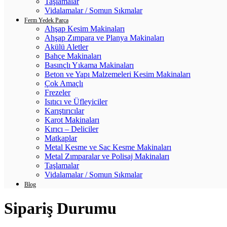
Taşlamalar
Vidalamalar / Somun Sıkmalar
Ferm Yedek Parça
Ahşap Kesim Makinaları
Ahşap Zımpara ve Planya Makinaları
Akülü Aletler
Bahçe Makinaları
Basınçlı Yıkama Makinaları
Beton ve Yapı Malzemeleri Kesim Makinaları
Çok Amaçlı
Frezeler
Isıtıcı ve Üfleyiciler
Karıştırıcılar
Karot Makinaları
Kırıcı – Deliciler
Matkaplar
Metal Kesme ve Sac Kesme Makinaları
Metal Zımparalar ve Polisaj Makinaları
Taşlamalar
Vidalamalar / Somun Sıkmalar
Blog
Sipariş Durumu