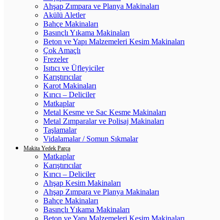
Ahşap Zımpara ve Planya Makinaları
Akülü Aletler
Bahçe Makinaları
Basınçlı Yıkama Makinaları
Beton ve Yapı Malzemeleri Kesim Makinaları
Çok Amaçlı
Frezeler
Isıtıcı ve Üfleyiciler
Karıştırıcılar
Karot Makinaları
Kırıcı – Deliciler
Matkaplar
Metal Kesme ve Sac Kesme Makinaları
Metal Zımparalar ve Polisaj Makinaları
Taşlamalar
Vidalamalar / Somun Sıkmalar
Makita Yedek Parça
Matkaplar
Karıştırıcılar
Kırıcı – Deliciler
Ahşap Kesim Makinaları
Ahşap Zımpara ve Planya Makinaları
Bahçe Makinaları
Basınçlı Yıkama Makinaları
Beton ve Yapı Malzemeleri Kesim Makinaları