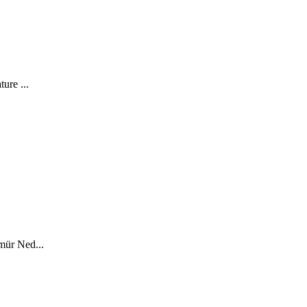
ure ...
mür Ned...