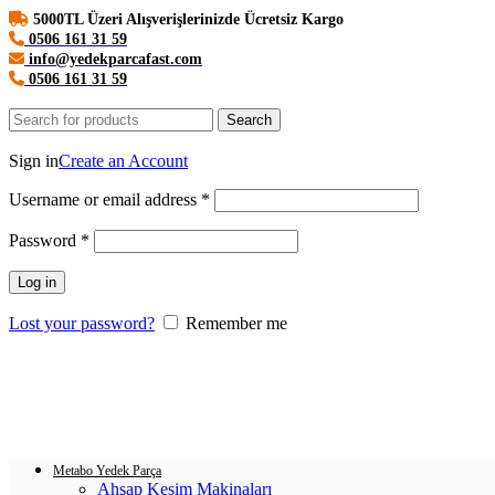
5000TL Üzeri Alışverişlerinizde Ücretsiz Kargo
0506 161 31 59
info@yedekparcafast.com
0506 161 31 59
Search
Login / Register
Sign in
Create an Account
Username or email address
*
Password
*
Log in
Lost your password?
Remember me
0
items
/
0.00
₺
Menu
Login / Register
0
items
/
0.00
₺
Metabo Yedek Parça
Ahşap Kesim Makinaları