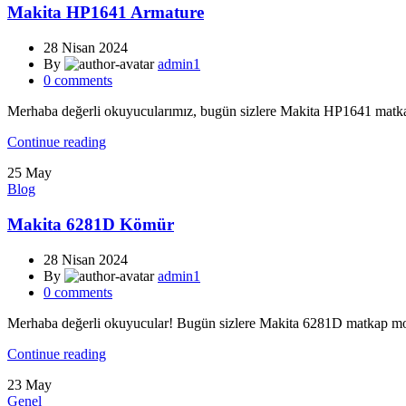
Makita HP1641 Armature
28 Nisan 2024
By
admin1
0
comments
Merhaba değerli okuyucularımız, bugün sizlere Makita HP1641 matka
Continue reading
25
May
Blog
Makita 6281D Kömür
28 Nisan 2024
By
admin1
0
comments
Merhaba değerli okuyucular! Bugün sizlere Makita 6281D matkap m
Continue reading
23
May
Genel