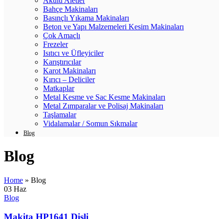
Akülü Aletler
Bahçe Makinaları
Basınçlı Yıkama Makinaları
Beton ve Yapı Malzemeleri Kesim Makinaları
Çok Amaçlı
Frezeler
Isıtıcı ve Üfleyiciler
Karıştırıcılar
Karot Makinaları
Kırıcı – Deliciler
Matkaplar
Metal Kesme ve Sac Kesme Makinaları
Metal Zımparalar ve Polisaj Makinaları
Taşlamalar
Vidalamalar / Somun Sıkmalar
Blog
Blog
Home
»
Blog
03
Haz
Blog
Makita HP1641 Dişli