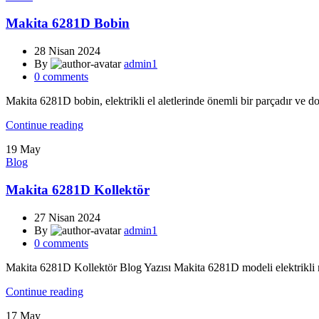
Makita 6281D Bobin
28 Nisan 2024
By
admin1
0
comments
Makita 6281D bobin, elektrikli el aletlerinde önemli bir parçadır ve do
Continue reading
19
May
Blog
Makita 6281D Kollektör
27 Nisan 2024
By
admin1
0
comments
Makita 6281D Kollektör Blog Yazısı Makita 6281D modeli elektrikli ma
Continue reading
17
May