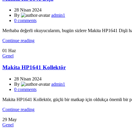
28 Nisan 2024
By
admin1
0
comments
Merhaba değerli okuyucularım, bugün sizlere Makita HP1641 Dişli hakk
Continue reading
01
Haz
Genel
Makita HP1641 Kollektör
28 Nisan 2024
By
admin1
0
comments
Makita HP1641 Kollektör, güçlü bir matkap için oldukça önemli bir pa
Continue reading
29
May
Genel