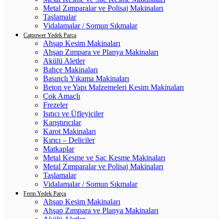
Metal Zımparalar ve Polisaj Makinaları
Taşlamalar
Vidalamalar / Somun Sıkmalar
Catpower Yedek Parça
Ahşap Kesim Makinaları
Ahşap Zımpara ve Planya Makinaları
Akülü Aletler
Bahçe Makinaları
Basınçlı Yıkama Makinaları
Beton ve Yapı Malzemeleri Kesim Makinaları
Çok Amaçlı
Frezeler
Isıtıcı ve Üfleyiciler
Karıştırıcılar
Karot Makinaları
Kırıcı – Deliciler
Matkaplar
Metal Kesme ve Sac Kesme Makinaları
Metal Zımparalar ve Polisaj Makinaları
Taşlamalar
Vidalamalar / Somun Sıkmalar
Ferm Yedek Parça
Ahşap Kesim Makinaları
Ahşap Zımpara ve Planya Makinaları