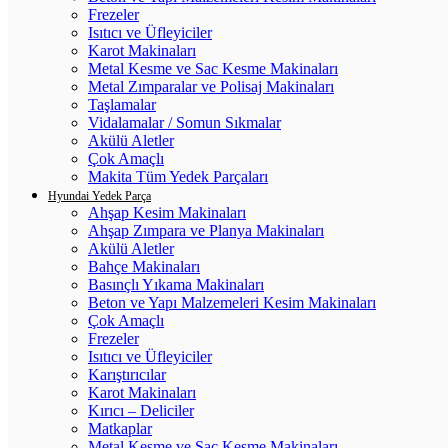
Frezeler
Isıtıcı ve Üfleyiciler
Karot Makinaları
Metal Kesme ve Sac Kesme Makinaları
Metal Zımparalar ve Polisaj Makinaları
Taşlamalar
Vidalamalar / Somun Sıkmalar
Akülü Aletler
Çok Amaçlı
Makita Tüm Yedek Parçaları
Hyundai Yedek Parça
Ahşap Kesim Makinaları
Ahşap Zımpara ve Planya Makinaları
Akülü Aletler
Bahçe Makinaları
Basınçlı Yıkama Makinaları
Beton ve Yapı Malzemeleri Kesim Makinaları
Çok Amaçlı
Frezeler
Isıtıcı ve Üfleyiciler
Karıştırıcılar
Karot Makinaları
Kırıcı – Deliciler
Matkaplar
Metal Kesme ve Sac Kesme Makinaları