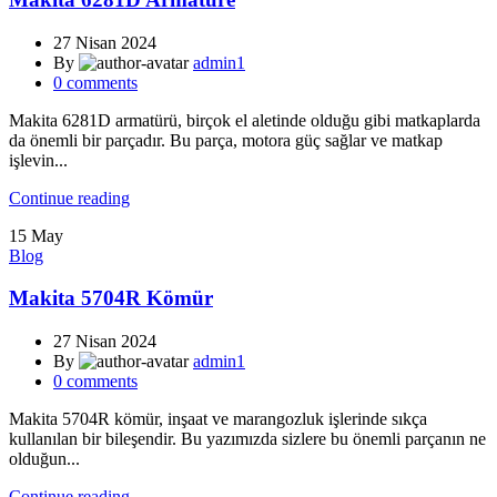
27 Nisan 2024
By
admin1
0
comments
Makita 6281D armatürü, birçok el aletinde olduğu gibi matkaplarda
da önemli bir parçadır. Bu parça, motora güç sağlar ve matkap
işlevin...
Continue reading
15
May
Blog
Makita 5704R Kömür
27 Nisan 2024
By
admin1
0
comments
Makita 5704R kömür, inşaat ve marangozluk işlerinde sıkça
kullanılan bir bileşendir. Bu yazımızda sizlere bu önemli parçanın ne
olduğun...
Continue reading