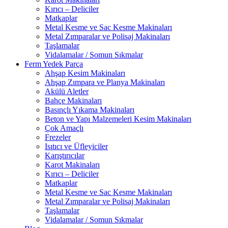
Kırıcı – Deliciler
Matkaplar
Metal Kesme ve Sac Kesme Makinaları
Metal Zımparalar ve Polisaj Makinaları
Taşlamalar
Vidalamalar / Somun Sıkmalar
Ferm Yedek Parça
Ahşap Kesim Makinaları
Ahşap Zımpara ve Planya Makinaları
Akülü Aletler
Bahçe Makinaları
Basınçlı Yıkama Makinaları
Beton ve Yapı Malzemeleri Kesim Makinaları
Çok Amaçlı
Frezeler
Isıtıcı ve Üfleyiciler
Karıştırıcılar
Karot Makinaları
Kırıcı – Deliciler
Matkaplar
Metal Kesme ve Sac Kesme Makinaları
Metal Zımparalar ve Polisaj Makinaları
Taşlamalar
Vidalamalar / Somun Sıkmalar