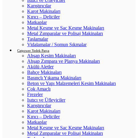
Isıtıcı ve Üfleyiciler
Karıştırıcılar
Karot Makinaları
Kırıcı – Deliciler
Matkaplar
Metal Kesme ve Sac Kesme Makinaları
Metal Zımparalar ve Polisaj Makinaları
Taşlamalar
Vidalamalar / Somun Sıkmalar
Catpower Yedek Parça
Ahşap Kesim Makinaları
Ahşap Zımpara ve Planya Makinaları
Akülü Aletler
Bahçe Makinaları
Basınçlı Yıkama Makinaları
Beton ve Yapı Malzemeleri Kesim Makinaları
Çok Amaçlı
Frezeler
Isıtıcı ve Üfleyiciler
Karıştırıcılar
Karot Makinaları
Kırıcı – Deliciler
Matkaplar
Metal Kesme ve Sac Kesme Makinaları
Metal Zımparalar ve Polisaj Makinaları