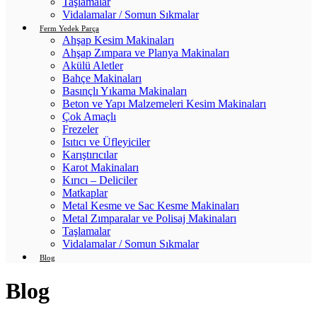
Taşlamalar
Vidalamalar / Somun Sıkmalar
Ferm Yedek Parça
Ahşap Kesim Makinaları
Ahşap Zımpara ve Planya Makinaları
Akülü Aletler
Bahçe Makinaları
Basınçlı Yıkama Makinaları
Beton ve Yapı Malzemeleri Kesim Makinaları
Çok Amaçlı
Frezeler
Isıtıcı ve Üfleyiciler
Karıştırıcılar
Karot Makinaları
Kırıcı – Deliciler
Matkaplar
Metal Kesme ve Sac Kesme Makinaları
Metal Zımparalar ve Polisaj Makinaları
Taşlamalar
Vidalamalar / Somun Sıkmalar
Blog
Blog