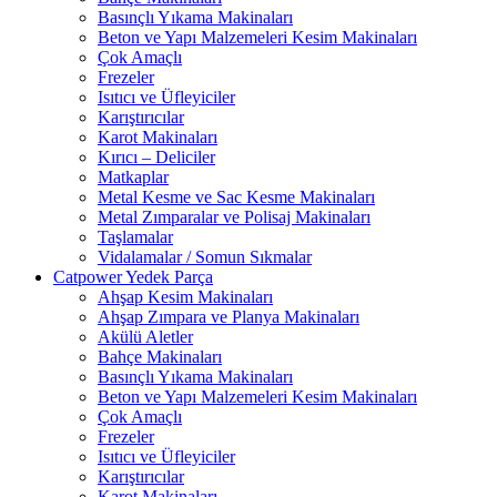
Basınçlı Yıkama Makinaları
Beton ve Yapı Malzemeleri Kesim Makinaları
Çok Amaçlı
Frezeler
Isıtıcı ve Üfleyiciler
Karıştırıcılar
Karot Makinaları
Kırıcı – Deliciler
Matkaplar
Metal Kesme ve Sac Kesme Makinaları
Metal Zımparalar ve Polisaj Makinaları
Taşlamalar
Vidalamalar / Somun Sıkmalar
Catpower Yedek Parça
Ahşap Kesim Makinaları
Ahşap Zımpara ve Planya Makinaları
Akülü Aletler
Bahçe Makinaları
Basınçlı Yıkama Makinaları
Beton ve Yapı Malzemeleri Kesim Makinaları
Çok Amaçlı
Frezeler
Isıtıcı ve Üfleyiciler
Karıştırıcılar
Karot Makinaları