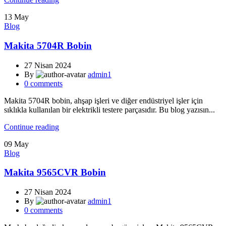
13
May
Blog
Makita 5704R Bobin
27 Nisan 2024
By
admin1
0
comments
Makita 5704R bobin, ahşap işleri ve diğer endüstriyel işler için
sıklıkla kullanılan bir elektrikli testere parçasıdır. Bu blog yazısın...
Continue reading
09
May
Blog
Makita 9565CVR Bobin
27 Nisan 2024
By
admin1
0
comments