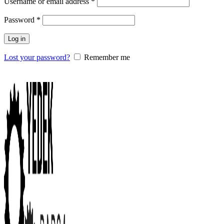
Username or email address
*
Password
*
Log in
Lost your password?
Remember me
0
items
/
0.00
₺
Menu