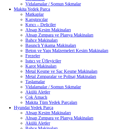
Vidalamalar / Somun Sıkmalar
Makita Yedek Parça
Matkaplar
Karıştırıcılar
Kırıcı – Deliciler
Ahşap Kesim Makinaları
Ahşap Zımpara ve Planya Makinaları
Bahçe Makinaları
Basınçlı Yıkama Makinaları
Beton ve Yapı Malzemeleri Kesim Makinaları
Frezeler
Isıtıcı ve Üfleyiciler
Karot Makinaları
Metal Kesme ve Sac Kesme Makinaları
Metal Zımparalar ve Polisaj Makinaları
Taşlamalar
Vidalamalar / Somun Sıkmalar
Akülü Aletler
Çok Amaçlı
Makita Tüm Yedek Parçaları
Hyundai Yedek Parça
Ahşap Kesim Makinaları
Ahşap Zımpara ve Planya Makinaları
Akülü Aletler
Bahçe Makinaları