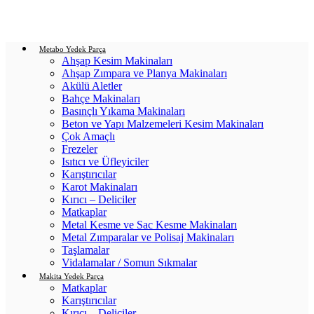
Login / Register
0
items
/
0.00
₺
Metabo Yedek Parça
Ahşap Kesim Makinaları
Ahşap Zımpara ve Planya Makinaları
Akülü Aletler
Bahçe Makinaları
Basınçlı Yıkama Makinaları
Beton ve Yapı Malzemeleri Kesim Makinaları
Çok Amaçlı
Frezeler
Isıtıcı ve Üfleyiciler
Karıştırıcılar
Karot Makinaları
Kırıcı – Deliciler
Matkaplar
Metal Kesme ve Sac Kesme Makinaları
Metal Zımparalar ve Polisaj Makinaları
Taşlamalar
Vidalamalar / Somun Sıkmalar
Makita Yedek Parça
Matkaplar
Karıştırıcılar
Kırıcı – Deliciler