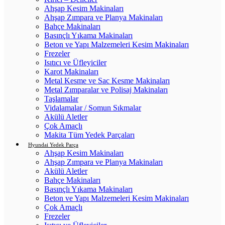
Ahşap Kesim Makinaları
Ahşap Zımpara ve Planya Makinaları
Bahçe Makinaları
Basınçlı Yıkama Makinaları
Beton ve Yapı Malzemeleri Kesim Makinaları
Frezeler
Isıtıcı ve Üfleyiciler
Karot Makinaları
Metal Kesme ve Sac Kesme Makinaları
Metal Zımparalar ve Polisaj Makinaları
Taşlamalar
Vidalamalar / Somun Sıkmalar
Akülü Aletler
Çok Amaçlı
Makita Tüm Yedek Parçaları
Hyundai Yedek Parça
Ahşap Kesim Makinaları
Ahşap Zımpara ve Planya Makinaları
Akülü Aletler
Bahçe Makinaları
Basınçlı Yıkama Makinaları
Beton ve Yapı Malzemeleri Kesim Makinaları
Çok Amaçlı
Frezeler