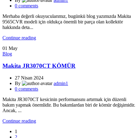
By
admin1
0
comments
Merhaba değerli okuyucularımız, bugünkü blog yazımızda Makita
9565CVR modeli için oldukça önemli bir parça olan kollektör
hakkında deta...
Continue reading
01
May
Blog
Makita JR3070CT KÖMÜR
27 Nisan 2024
By
admin1
0
comments
Makita JR3070CT kesicinin performansını artırmak için düzenli
bakım yapmak önemlidir. Bu bakımlardan biri de kömür değişimidir.
Ancak, ...
Continue reading
1
2