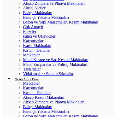
Ahşap Zımpara ve Planya Makinaları
Akülü Aletler
Bahçe Makinaları
Basınçlı Yıkama Makinaları
Beton ve Yapı Malzemeleri Kesim Makinaları
Çok Amaçlı
Frezeler
Isıtıcı ve Üfleyiciler
Karıştırıcılar
Karot Makinaları
Kırıcı – Deliciler
Matkaplar
Metal Kesme ve Sac Kesme Makinaları
Metal Zımparalar ve Polisaj Makinaları
Taşlamalar
Vidalamalar / Somun Sıkmalar
Makita Yedek Parça
Matkaplar
Karıştırıcılar
Kırıcı – Deliciler
Ahşap Kesim Makinaları
Ahşap Zımpara ve Planya Makinaları
Bahçe Makinaları
Basınçlı Yıkama Makinaları
Beton ve Yapı Malzemeleri Kesim Makinaları