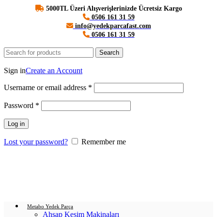
5000TL Üzeri Alışverişlerinizde Ücretsiz Kargo
0506 161 31 59
info@yedekparcafast.com
0506 161 31 59
Search
Login / Register
Sign in
Create an Account
Username or email address
*
Password
*
Log in
Lost your password?
Remember me
0
items
/
0.00
₺
Menu
Login / Register
0
items
/
0.00
₺
Metabo Yedek Parça
Ahşap Kesim Makinaları