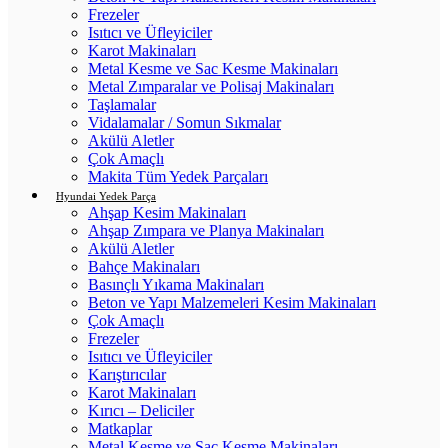
Frezeler
Isıtıcı ve Üfleyiciler
Karot Makinaları
Metal Kesme ve Sac Kesme Makinaları
Metal Zımparalar ve Polisaj Makinaları
Taşlamalar
Vidalamalar / Somun Sıkmalar
Akülü Aletler
Çok Amaçlı
Makita Tüm Yedek Parçaları
Hyundai Yedek Parça
Ahşap Kesim Makinaları
Ahşap Zımpara ve Planya Makinaları
Akülü Aletler
Bahçe Makinaları
Basınçlı Yıkama Makinaları
Beton ve Yapı Malzemeleri Kesim Makinaları
Çok Amaçlı
Frezeler
Isıtıcı ve Üfleyiciler
Karıştırıcılar
Karot Makinaları
Kırıcı – Deliciler
Matkaplar
Metal Kesme ve Sac Kesme Makinaları