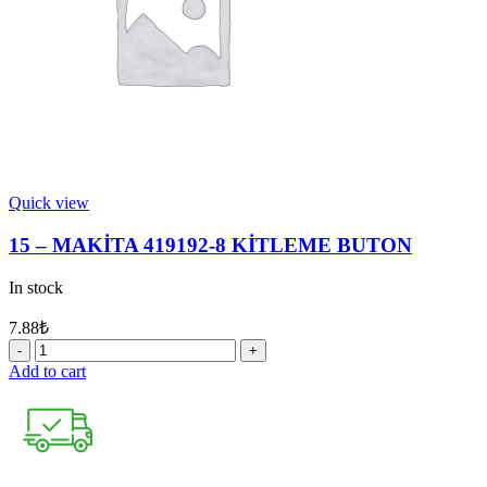
Quick view
15 – MAKİTA 419192-8 KİTLEME BUTON
In stock
7.88
₺
15
-
Add to cart
MAKİTA
419192-
8
KİTLEME
BUTON
quantity