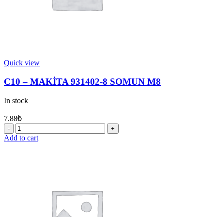
Quick view
C10 – MAKİTA 931402-8 SOMUN M8
In stock
7.88
₺
C10
-
Add to cart
MAKİTA
931402-
8
SOMUN
M8
quantity