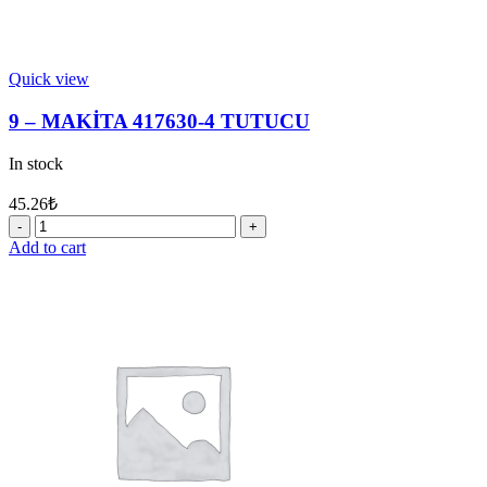
Quick view
9 – MAKİTA 417630-4 TUTUCU
In stock
45.26
₺
9
-
Add to cart
MAKİTA
417630-
4
TUTUCU
quantity