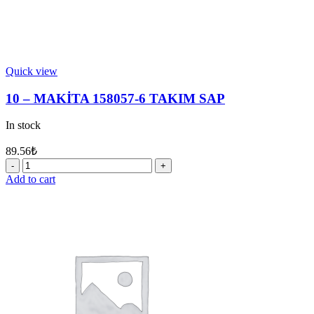
Quick view
10 – MAKİTA 158057-6 TAKIM SAP
In stock
89.56
₺
10
-
Add to cart
MAKİTA
158057-
6
TAKIM
SAP
quantity