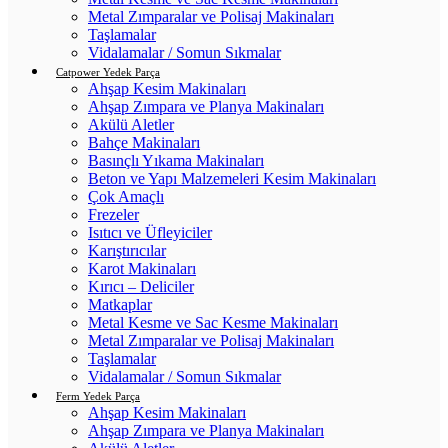
Metal Zımparalar ve Polisaj Makinaları
Taşlamalar
Vidalamalar / Somun Sıkmalar
Catpower Yedek Parça
Ahşap Kesim Makinaları
Ahşap Zımpara ve Planya Makinaları
Akülü Aletler
Bahçe Makinaları
Basınçlı Yıkama Makinaları
Beton ve Yapı Malzemeleri Kesim Makinaları
Çok Amaçlı
Frezeler
Isıtıcı ve Üfleyiciler
Karıştırıcılar
Karot Makinaları
Kırıcı – Deliciler
Matkaplar
Metal Kesme ve Sac Kesme Makinaları
Metal Zımparalar ve Polisaj Makinaları
Taşlamalar
Vidalamalar / Somun Sıkmalar
Ferm Yedek Parça
Ahşap Kesim Makinaları
Ahşap Zımpara ve Planya Makinaları