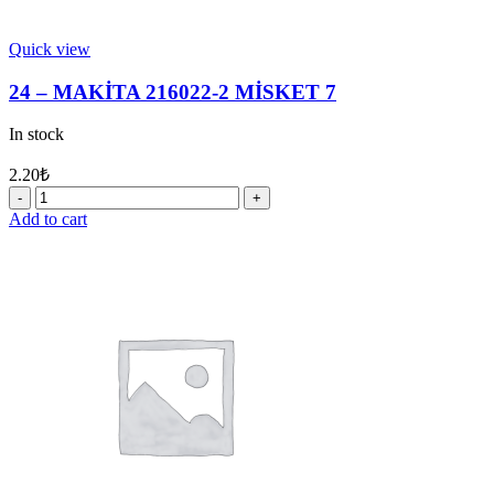
Quick view
24 – MAKİTA 216022-2 MİSKET 7
In stock
2.20
₺
24
-
Add to cart
MAKİTA
216022-
2
MİSKET
7
quantity