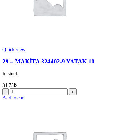
Quick view
29 – MAKİTA 324402-9 YATAK 10
In stock
31.73
₺
29
-
Add to cart
MAKİTA
324402-
9
YATAK
10
quantity