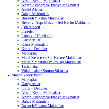
Ahşap Kesim Makinaları
Ahşap Zımpara ve Planya Makinaları
Akülü Aletler
Bahçe Makinaları
Basınçlı Yıkama Makinaları
Beton ve Yapı Malzemeleri Kesim Makinaları
Çok Amaçlı
Frezeler
Isıtıcı ve Üfleyiciler
Karıştırıcılar
Karot Makinaları
Kırıcı – Deliciler
Matkaplar
Metal Kesme ve Sac Kesme Makinaları
Metal Zımparalar ve Polisaj Makinaları
Taşlamalar
Vidalamalar / Somun Sıkmalar
Makita Yedek Parça
Matkaplar
Karıştırıcılar
Kırıcı – Deliciler
Ahşap Kesim Makinaları
Ahşap Zımpara ve Planya Makinaları
Bahçe Makinaları
Basınçlı Yıkama Makinaları