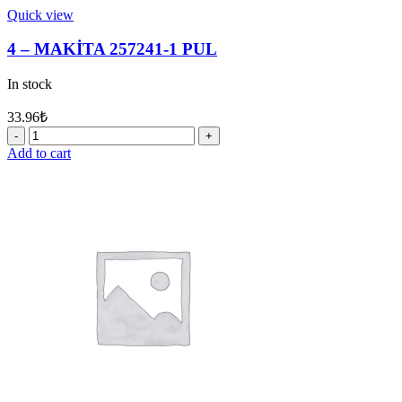
Quick view
4 – MAKİTA 257241-1 PUL
In stock
33.96
₺
4
-
Add to cart
MAKİTA
257241-
1
PUL
quantity