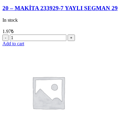
20 – MAKİTA 233929-7 YAYLI SEGMAN 29
In stock
1.97
₺
20
-
Add to cart
MAKİTA
233929-
7
YAYLI
SEGMAN
29
quantity