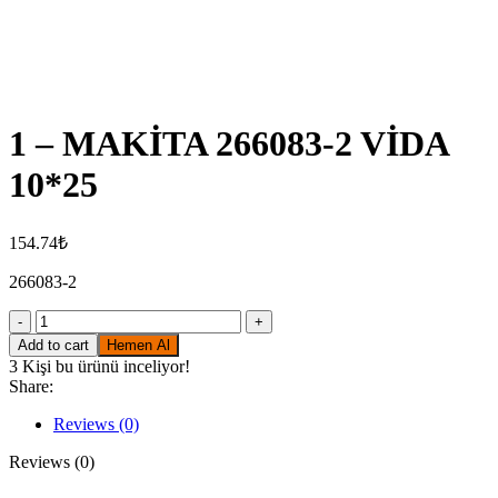
Click to enlarge
1 – MAKİTA 266083-2 VİDA
10*25
154.74
₺
266083-2
1
-
Add to cart
Hemen Al
MAKİTA
3
Kişi bu ürünü inceliyor!
266083-
Share:
2
VİDA
Reviews (0)
10*25
quantity
Reviews (0)