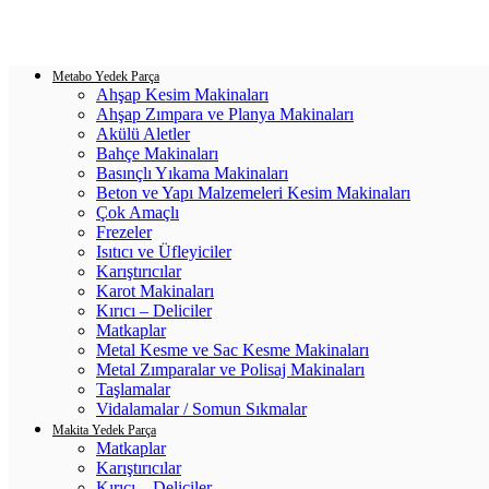
Login / Register
0
items
/
0.00
₺
Metabo Yedek Parça
Ahşap Kesim Makinaları
Ahşap Zımpara ve Planya Makinaları
Akülü Aletler
Bahçe Makinaları
Basınçlı Yıkama Makinaları
Beton ve Yapı Malzemeleri Kesim Makinaları
Çok Amaçlı
Frezeler
Isıtıcı ve Üfleyiciler
Karıştırıcılar
Karot Makinaları
Kırıcı – Deliciler
Matkaplar
Metal Kesme ve Sac Kesme Makinaları
Metal Zımparalar ve Polisaj Makinaları
Taşlamalar
Vidalamalar / Somun Sıkmalar
Makita Yedek Parça
Matkaplar
Karıştırıcılar
Kırıcı – Deliciler