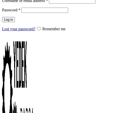
Username or email address
*
Password
*
Log in
Lost your password?
Remember me
0
items
/
0.00
₺
Menu