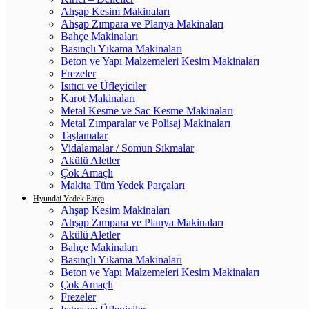
Ahşap Kesim Makinaları
Ahşap Zımpara ve Planya Makinaları
Bahçe Makinaları
Basınçlı Yıkama Makinaları
Beton ve Yapı Malzemeleri Kesim Makinaları
Frezeler
Isıtıcı ve Üfleyiciler
Karot Makinaları
Metal Kesme ve Sac Kesme Makinaları
Metal Zımparalar ve Polisaj Makinaları
Taşlamalar
Vidalamalar / Somun Sıkmalar
Akülü Aletler
Çok Amaçlı
Makita Tüm Yedek Parçaları
Hyundai Yedek Parça
Ahşap Kesim Makinaları
Ahşap Zımpara ve Planya Makinaları
Akülü Aletler
Bahçe Makinaları
Basınçlı Yıkama Makinaları
Beton ve Yapı Malzemeleri Kesim Makinaları
Çok Amaçlı
Frezeler