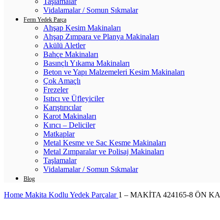
Taşlamalar
Vidalamalar / Somun Sıkmalar
Ferm Yedek Parça
Ahşap Kesim Makinaları
Ahşap Zımpara ve Planya Makinaları
Akülü Aletler
Bahçe Makinaları
Basınçlı Yıkama Makinaları
Beton ve Yapı Malzemeleri Kesim Makinaları
Çok Amaçlı
Frezeler
Isıtıcı ve Üfleyiciler
Karıştırıcılar
Karot Makinaları
Kırıcı – Deliciler
Matkaplar
Metal Kesme ve Sac Kesme Makinaları
Metal Zımparalar ve Polisaj Makinaları
Taşlamalar
Vidalamalar / Somun Sıkmalar
Blog
Home
Makita Kodlu Yedek Parçalar
1 – MAKİTA 424165-8 ÖN K