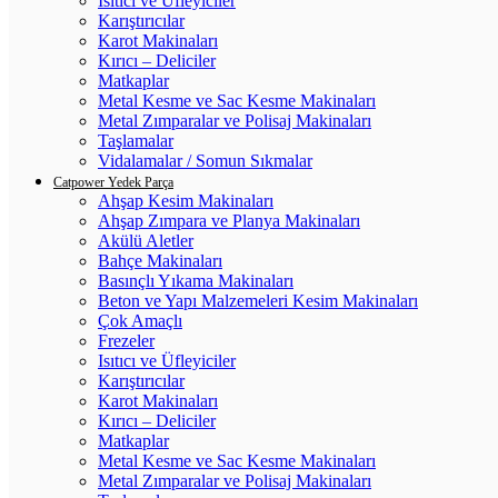
Isıtıcı ve Üfleyiciler
Karıştırıcılar
Karot Makinaları
Kırıcı – Deliciler
Matkaplar
Metal Kesme ve Sac Kesme Makinaları
Metal Zımparalar ve Polisaj Makinaları
Taşlamalar
Vidalamalar / Somun Sıkmalar
Catpower Yedek Parça
Ahşap Kesim Makinaları
Ahşap Zımpara ve Planya Makinaları
Akülü Aletler
Bahçe Makinaları
Basınçlı Yıkama Makinaları
Beton ve Yapı Malzemeleri Kesim Makinaları
Çok Amaçlı
Frezeler
Isıtıcı ve Üfleyiciler
Karıştırıcılar
Karot Makinaları
Kırıcı – Deliciler
Matkaplar
Metal Kesme ve Sac Kesme Makinaları
Metal Zımparalar ve Polisaj Makinaları