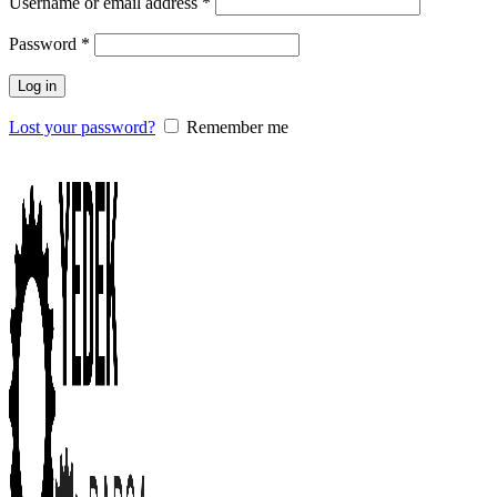
Username or email address
*
Password
*
Log in
Lost your password?
Remember me
0
items
/
0.00
₺
Menu