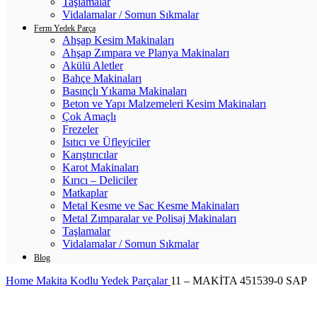
Taşlamalar
Vidalamalar / Somun Sıkmalar
Ferm Yedek Parça
Ahşap Kesim Makinaları
Ahşap Zımpara ve Planya Makinaları
Akülü Aletler
Bahçe Makinaları
Basınçlı Yıkama Makinaları
Beton ve Yapı Malzemeleri Kesim Makinaları
Çok Amaçlı
Frezeler
Isıtıcı ve Üfleyiciler
Karıştırıcılar
Karot Makinaları
Kırıcı – Deliciler
Matkaplar
Metal Kesme ve Sac Kesme Makinaları
Metal Zımparalar ve Polisaj Makinaları
Taşlamalar
Vidalamalar / Somun Sıkmalar
Blog
Home
Makita Kodlu Yedek Parçalar
11 – MAKİTA 451539-0 SAP