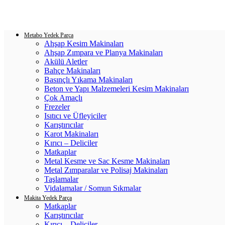
Login / Register
0
items
/
0.00
₺
Metabo Yedek Parça
Ahşap Kesim Makinaları
Ahşap Zımpara ve Planya Makinaları
Akülü Aletler
Bahçe Makinaları
Basınçlı Yıkama Makinaları
Beton ve Yapı Malzemeleri Kesim Makinaları
Çok Amaçlı
Frezeler
Isıtıcı ve Üfleyiciler
Karıştırıcılar
Karot Makinaları
Kırıcı – Deliciler
Matkaplar
Metal Kesme ve Sac Kesme Makinaları
Metal Zımparalar ve Polisaj Makinaları
Taşlamalar
Vidalamalar / Somun Sıkmalar
Makita Yedek Parça
Matkaplar
Karıştırıcılar
Kırıcı – Deliciler