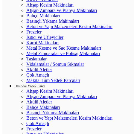
Ahşap Kesim Makinaları
Ahşap Zımpara ve Planya Makinaları
Bahçe Makinaları
Basınçlı Yıkama Makinaları
Beton ve Yapı Malzemeleri Kesim Makinaları
Frezeler
Isıtıcı ve Üfleyiciler
Karot Makinaları
Metal Kesme ve Sac Kesme Makinaları
Metal Zımparalar ve Polisaj Makinaları
Taşlamalar
Vidalamalar / Somun Sıkmalar
Akülü Aletler
Çok Amaçlı
Makita Tüm Yedek Parçaları
Hyundai Yedek Parça
Ahşap Kesim Makinaları
Ahşap Zımpara ve Planya Makinaları
Akülü Aletler
Bahçe Makinaları
Basınçlı Yıkama Makinaları
Beton ve Yapı Malzemeleri Kesim Makinaları
Çok Amaçlı
Frezeler