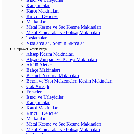
Isıtıcı ve Üfleyiciler
Karıştırıcılar
Karot Makinaları
Kırıcı – Deliciler
Matkaplar
Metal Kesme ve Sac Kesme Makinaları
Metal Zımparalar ve Polisaj Makinaları
Taşlamalar
Vidalamalar / Somun Sıkmalar
Catpower Yedek Parça
Ahşap Kesim Makinaları
Ahşap Zımpara ve Planya Makinaları
Akülü Aletler
Bahçe Makinaları
Basınçlı Yıkama Makinaları
Beton ve Yapı Malzemeleri Kesim Makinaları
Çok Amaçlı
Frezeler
Isıtıcı ve Üfleyiciler
Karıştırıcılar
Karot Makinaları
Kırıcı – Deliciler
Matkaplar
Metal Kesme ve Sac Kesme Makinaları
Metal Zımparalar ve Polisaj Makinaları