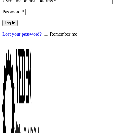
Username or email address
*
Password
*
Log in
Lost your password?
Remember me
0
items
/
0.00
₺
Menu