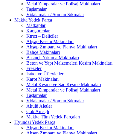
Metal Zımparalar ve Polisaj Makinaları
Taşlamalar
Vidalamalar / Somun Sıkmalar
Makita Yedek Parça
Matkaplar
Karıştırıcılar
Kırıcı – Deliciler
Ahşap Kesim Makinaları
Ahşap Zımpara ve Planya Makinaları
Bahçe Makinaları
Basınçlı Yıkama Makinaları
Beton ve Yapı Malzemeleri Kesim Makinaları
Frezeler
Isıtıcı ve Üfleyiciler
Karot Makinaları
Metal Kesme ve Sac Kesme Makinaları
Metal Zımparalar ve Polisaj Makinaları
Taşlamalar
Vidalamalar / Somun Sıkmalar
Akülü Aletler
Çok Amaçlı
Makita Tüm Yedek Parçaları
Hyundai Yedek Parça
Ahşap Kesim Makinaları
Ahşap Zımpara ve Planya Makinaları