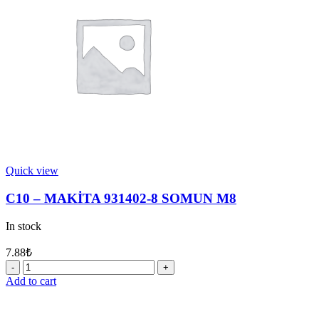
quantity
Quick view
C10 – MAKİTA 931402-8 SOMUN M8
In stock
7.88
₺
C10
-
Add to cart
MAKİTA
931402-
8