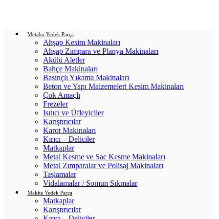
Login / Register
0
items
/
0.00
₺
Metabo Yedek Parça
Ahşap Kesim Makinaları
Ahşap Zımpara ve Planya Makinaları
Akülü Aletler
Bahçe Makinaları
Basınçlı Yıkama Makinaları
Beton ve Yapı Malzemeleri Kesim Makinaları
Çok Amaçlı
Frezeler
Isıtıcı ve Üfleyiciler
Karıştırıcılar
Karot Makinaları
Kırıcı – Deliciler
Matkaplar
Metal Kesme ve Sac Kesme Makinaları
Metal Zımparalar ve Polisaj Makinaları
Taşlamalar
Vidalamalar / Somun Sıkmalar
Makita Yedek Parça
Matkaplar
Karıştırıcılar
Kırıcı – Deliciler