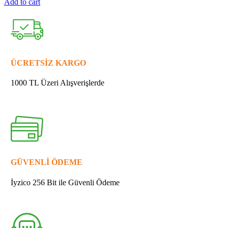
Add to cart
MAKİTA
331769-
8
BURÇ
9
quantity
ÜCRETSİZ KARGO
1000 TL Üzeri Alışverişlerde
GÜVENLİ ÖDEME
İyzico 256 Bit ile Güvenli Ödeme