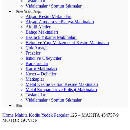
Taşlamalar
Vidalamalar / Somun Sıkmalar
Ferm Yedek Parça
Ahşap Kesim Makinaları
Ahşap Zımpara ve Planya Makinaları
Akülü Aletler
Bahçe Makinaları
Basınçlı Yıkama Makinaları
Beton ve Yapı Malzemeleri Kesim Makinaları
Çok Amaçlı
Frezeler
Isıtıcı ve Üfleyiciler
Karıştırıcılar
Karot Makinaları
Kırıcı – Deliciler
Matkaplar
Metal Kesme ve Sac Kesme Makinaları
Metal Zımparalar ve Polisaj Makinaları
Taşlamalar
Vidalamalar / Somun Sıkmalar
Blog
Home
Makita Kodlu Yedek Parçalar
125 – MAKİTA 454757-9
MOTOR GÖVDE