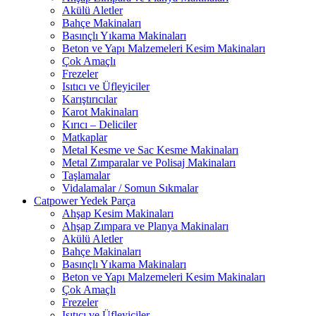
Akülü Aletler
Bahçe Makinaları
Basınçlı Yıkama Makinaları
Beton ve Yapı Malzemeleri Kesim Makinaları
Çok Amaçlı
Frezeler
Isıtıcı ve Üfleyiciler
Karıştırıcılar
Karot Makinaları
Kırıcı – Deliciler
Matkaplar
Metal Kesme ve Sac Kesme Makinaları
Metal Zımparalar ve Polisaj Makinaları
Taşlamalar
Vidalamalar / Somun Sıkmalar
Catpower Yedek Parça
Ahşap Kesim Makinaları
Ahşap Zımpara ve Planya Makinaları
Akülü Aletler
Bahçe Makinaları
Basınçlı Yıkama Makinaları
Beton ve Yapı Malzemeleri Kesim Makinaları
Çok Amaçlı
Frezeler
Isıtıcı ve Üfleyiciler