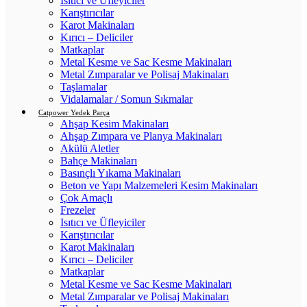
Isıtıcı ve Üfleyiciler
Karıştırıcılar
Karot Makinaları
Kırıcı – Deliciler
Matkaplar
Metal Kesme ve Sac Kesme Makinaları
Metal Zımparalar ve Polisaj Makinaları
Taşlamalar
Vidalamalar / Somun Sıkmalar
Catpower Yedek Parça
Ahşap Kesim Makinaları
Ahşap Zımpara ve Planya Makinaları
Akülü Aletler
Bahçe Makinaları
Basınçlı Yıkama Makinaları
Beton ve Yapı Malzemeleri Kesim Makinaları
Çok Amaçlı
Frezeler
Isıtıcı ve Üfleyiciler
Karıştırıcılar
Karot Makinaları
Kırıcı – Deliciler
Matkaplar
Metal Kesme ve Sac Kesme Makinaları
Metal Zımparalar ve Polisaj Makinaları