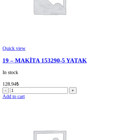
Quick view
19 – MAKİTA 153290-5 YATAK
In stock
128.94
₺
19
-
Add to cart
MAKİTA
153290-
5
YATAK
quantity