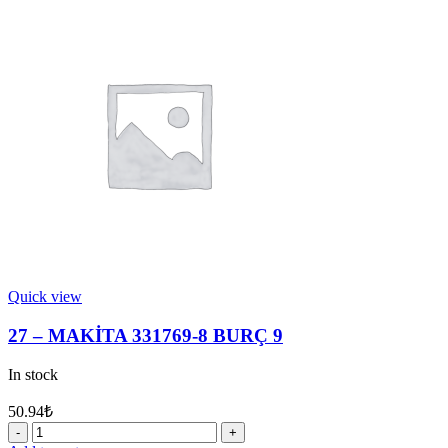
324402-
9
YATAK
10
quantity
Quick view
27 – MAKİTA 331769-8 BURÇ 9
In stock
50.94
₺
27
-