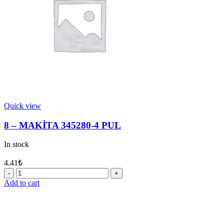
quantity
Quick view
8 – MAKİTA 345280-4 PUL
In stock
4.41
₺
8
-
Add to cart
MAKİTA
345280-
4
PUL