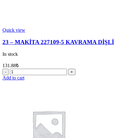
Quick view
23 – MAKİTA 227109-5 KAVRAMA DİŞLİ
In stock
131.88
₺
23
-
Add to cart
MAKİTA
227109-
5
KAVRAMA
DİŞLİ
quantity