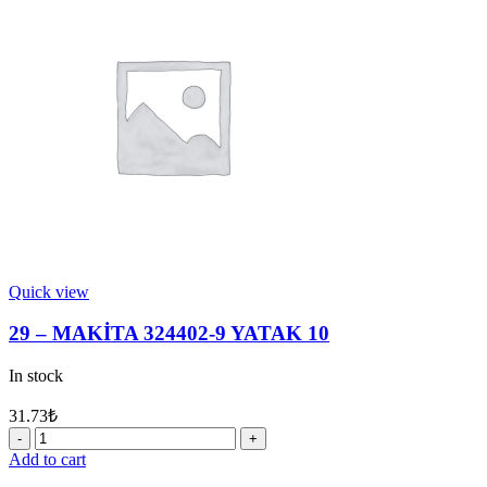
SOMUN
M8
quantity
Quick view
29 – MAKİTA 324402-9 YATAK 10
In stock
31.73
₺
29
-
Add to cart
MAKİTA