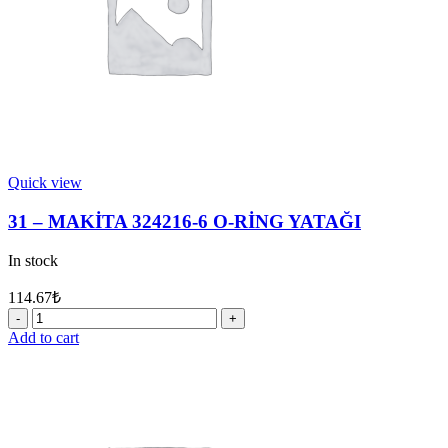
Quick view
31 – MAKİTA 324216-6 O-RİNG YATAĞI
In stock
114.67
₺
31
-
Add to cart
MAKİTA
324216-
6
O-
RİNG
YATAĞI