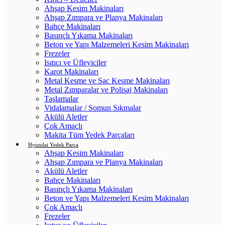
Ahşap Kesim Makinaları
Ahşap Zımpara ve Planya Makinaları
Bahçe Makinaları
Basınçlı Yıkama Makinaları
Beton ve Yapı Malzemeleri Kesim Makinaları
Frezeler
Isıtıcı ve Üfleyiciler
Karot Makinaları
Metal Kesme ve Sac Kesme Makinaları
Metal Zımparalar ve Polisaj Makinaları
Taşlamalar
Vidalamalar / Somun Sıkmalar
Akülü Aletler
Çok Amaçlı
Makita Tüm Yedek Parçaları
Hyundai Yedek Parça
Ahşap Kesim Makinaları
Ahşap Zımpara ve Planya Makinaları
Akülü Aletler
Bahçe Makinaları
Basınçlı Yıkama Makinaları
Beton ve Yapı Malzemeleri Kesim Makinaları
Çok Amaçlı
Frezeler