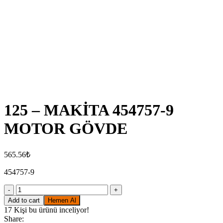
Click to enlarge
125 – MAKİTA 454757-9
MOTOR GÖVDE
565.56
₺
454757-9
125
-
Add to cart
Hemen Al
MAKİTA
17
Kişi bu ürünü inceliyor!
454757-
Share: