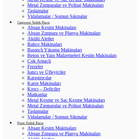
Metal Zımparalar ve Polisaj Makinaları
Taşlamalar
Vidalamalar / Somun Sıkmalar
Catpower Yedek Parça
Ahşap Kesim Makinaları
Ahşap Zımpara ve Planya Makinaları
Akülü Aletler
Bahçe Makinaları
Basınçlı Yıkama Makinaları
Beton ve Yapı Malzemeleri Kesim Makinaları
Çok Amaçlı
Frezeler
Isıtıcı ve Üfleyiciler
Karıştırıcılar
Karot Makinaları
Kırıcı – Deliciler
Matkaplar
Metal Kesme ve Sac Kesme Makinaları
Metal Zımparalar ve Polisaj Makinaları
Taşlamalar
Vidalamalar / Somun Sıkmalar
Ferm Yedek Parça
Ahşap Kesim Makinaları
Ahşap Zımpara ve Planya Makinaları