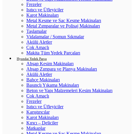
Frezeler
Isıtıcı ve Üfleyiciler
Karot Makinaları
Metal Kesme ve Sac Kesme Makinaları
Metal Zımparalar ve Polisaj Makinaları
Taşlamalar
Vidalamalar / Somun Sıkmalar
Akülü Aletler
Çok Amaçlı
Makita Tüm Yedek Parçaları
Hyundai Yedek Parça
Ahşap Kesim Makinaları
Ahşap Zımpara ve Planya Makinaları
Akülü Aletler
Bahçe Makinaları
Basınçlı Yıkama Makinaları
Beton ve Yapı Malzemeleri Kesim Makinaları
Çok Amaçlı
Frezeler
Isıtıcı ve Üfleyiciler
Karıştırıcılar
Karot Makinaları
Kırıcı – Deliciler
Matkaplar
Metal Kesme ve Sac Kesme Makinaları