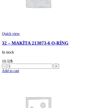
Quick view
32 – MAKİTA 213073-6 O-RİNG
In stock
10.32
₺
32
-
Add to cart
MAKİTA
213073-
6
O-
RİNG
quantity