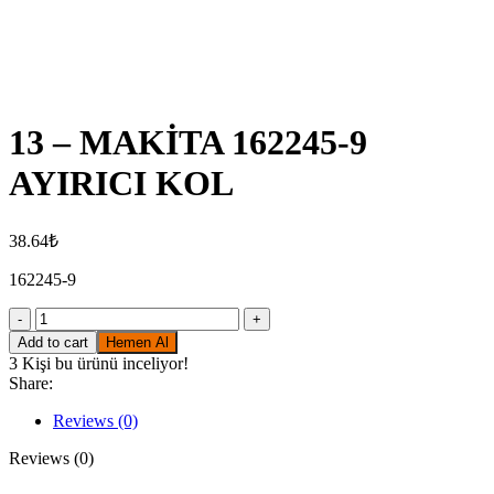
Click to enlarge
13 – MAKİTA 162245-9
AYIRICI KOL
38.64
₺
162245-9
13
-
Add to cart
Hemen Al
MAKİTA
3
Kişi bu ürünü inceliyor!
162245-
Share:
9
AYIRICI
Reviews (0)
KOL
quantity
Reviews (0)