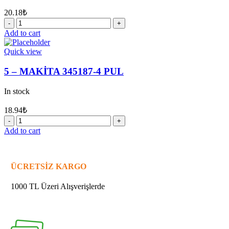
20.18
₺
1
-
Add to cart
MAKİTA
286263-
Quick view
4
KAFA
5 – MAKİTA 345187-4 PUL
LASTİĞİ
quantity
In stock
18.94
₺
5
-
Add to cart
MAKİTA
345187-
4
PUL
ÜCRETSİZ KARGO
quantity
1000 TL Üzeri Alışverişlerde