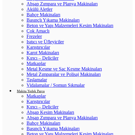
Ahşap Zımpara ve Planya Makinaları
Akülü Aletler
Bahçe Makinaları
Basınçlı Yıkama Makinaları
Beton ve Yapı Malzemeleri Kesim Makinaları
Çok Amaçlı
Frezeler
Isıtıcı ve Üfleyiciler
Karıştırıcılar
Karot Makinaları
Kırıcı – Deliciler
Matkaplar
Metal Kesme ve Sac Kesme Makinaları
Metal Zımparalar ve Polisaj Makinaları
Taşlamalar
Vidalamalar / Somun Sıkmalar
Makita Yedek Parça
Matkaplar
Karıştırıcılar
Kırıcı – Deliciler
Ahşap Kesim Makinaları
Ahşap Zımpara ve Planya Makinaları
Bahçe Makinaları
Basınçlı Yıkama Makinaları
Beton ve Yapı Malzemeleri Kesim Makinaları