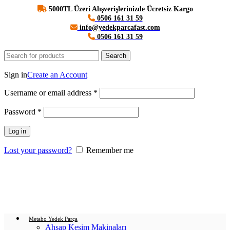
5000TL Üzeri Alışverişlerinizde Ücretsiz Kargo
0506 161 31 59
info@yedekparcafast.com
0506 161 31 59
Search
Login / Register
Sign in
Create an Account
Username or email address
*
Password
*
Log in
Lost your password?
Remember me
0
items
/
0.00
₺
Menu
Login / Register
0
items
/
0.00
₺
Metabo Yedek Parça
Ahşap Kesim Makinaları