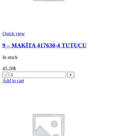
Quick view
9 – MAKİTA 417630-4 TUTUCU
In stock
45.26
₺
9
-
Add to cart
MAKİTA
417630-
4
TUTUCU
quantity