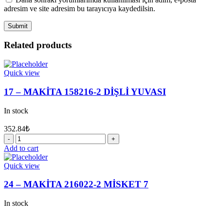
adresim ve site adresim bu tarayıcıya kaydedilsin.
Related products
Quick view
17 – MAKİTA 158216-2 DİŞLİ YUVASI
In stock
352.84
₺
17
-
Add to cart
MAKİTA
158216-
Quick view
2
DİŞLİ
24 – MAKİTA 216022-2 MİSKET 7
YUVASI
quantity
In stock