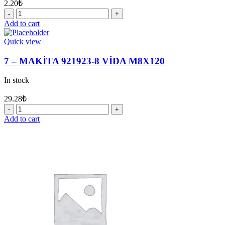
2.20
₺
24
-
Add to cart
MAKİTA
216022-
Quick view
2
MİSKET
7 – MAKİTA 921923-8 VİDA M8X120
7
quantity
In stock
29.28
₺
7
-
Add to cart
MAKİTA
921923-
8
VİDA
M8X120
quantity