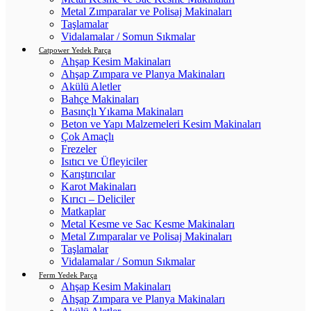
Metal Zımparalar ve Polisaj Makinaları
Taşlamalar
Vidalamalar / Somun Sıkmalar
Catpower Yedek Parça
Ahşap Kesim Makinaları
Ahşap Zımpara ve Planya Makinaları
Akülü Aletler
Bahçe Makinaları
Basınçlı Yıkama Makinaları
Beton ve Yapı Malzemeleri Kesim Makinaları
Çok Amaçlı
Frezeler
Isıtıcı ve Üfleyiciler
Karıştırıcılar
Karot Makinaları
Kırıcı – Deliciler
Matkaplar
Metal Kesme ve Sac Kesme Makinaları
Metal Zımparalar ve Polisaj Makinaları
Taşlamalar
Vidalamalar / Somun Sıkmalar
Ferm Yedek Parça
Ahşap Kesim Makinaları
Ahşap Zımpara ve Planya Makinaları