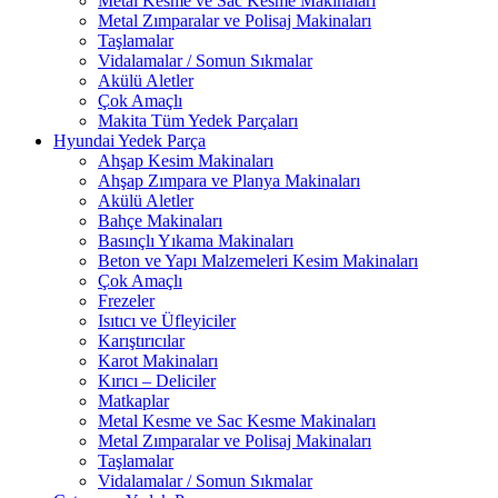
Metal Kesme ve Sac Kesme Makinaları
Metal Zımparalar ve Polisaj Makinaları
Taşlamalar
Vidalamalar / Somun Sıkmalar
Akülü Aletler
Çok Amaçlı
Makita Tüm Yedek Parçaları
Hyundai Yedek Parça
Ahşap Kesim Makinaları
Ahşap Zımpara ve Planya Makinaları
Akülü Aletler
Bahçe Makinaları
Basınçlı Yıkama Makinaları
Beton ve Yapı Malzemeleri Kesim Makinaları
Çok Amaçlı
Frezeler
Isıtıcı ve Üfleyiciler
Karıştırıcılar
Karot Makinaları
Kırıcı – Deliciler
Matkaplar
Metal Kesme ve Sac Kesme Makinaları
Metal Zımparalar ve Polisaj Makinaları
Taşlamalar
Vidalamalar / Somun Sıkmalar