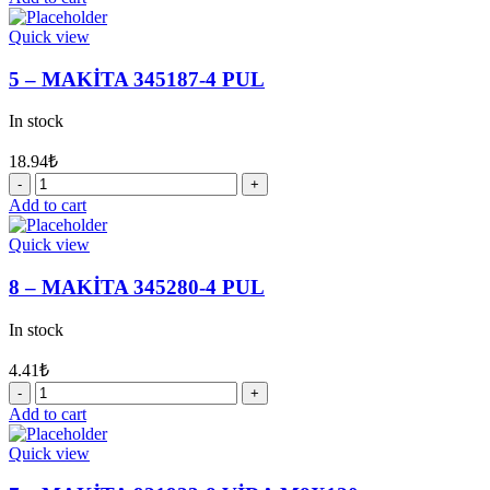
MAKİTA
233929-
Quick view
7
YAYLI
5 – MAKİTA 345187-4 PUL
SEGMAN
29
In stock
quantity
18.94
₺
5
-
Add to cart
MAKİTA
345187-
Quick view
4
PUL
8 – MAKİTA 345280-4 PUL
quantity
In stock
4.41
₺
8
-
Add to cart
MAKİTA
345280-
Quick view
4
PUL