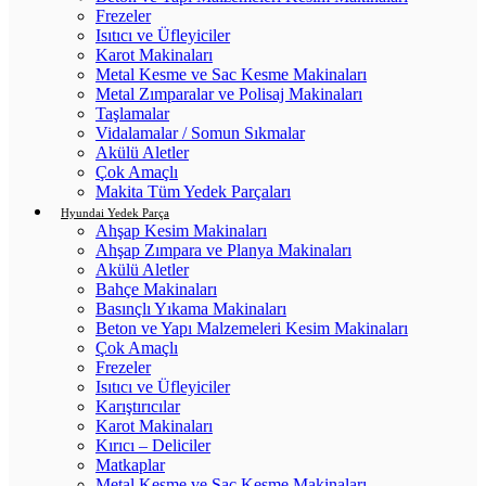
Frezeler
Isıtıcı ve Üfleyiciler
Karot Makinaları
Metal Kesme ve Sac Kesme Makinaları
Metal Zımparalar ve Polisaj Makinaları
Taşlamalar
Vidalamalar / Somun Sıkmalar
Akülü Aletler
Çok Amaçlı
Makita Tüm Yedek Parçaları
Hyundai Yedek Parça
Ahşap Kesim Makinaları
Ahşap Zımpara ve Planya Makinaları
Akülü Aletler
Bahçe Makinaları
Basınçlı Yıkama Makinaları
Beton ve Yapı Malzemeleri Kesim Makinaları
Çok Amaçlı
Frezeler
Isıtıcı ve Üfleyiciler
Karıştırıcılar
Karot Makinaları
Kırıcı – Deliciler
Matkaplar
Metal Kesme ve Sac Kesme Makinaları