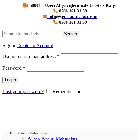
5000TL Üzeri Alışverişlerinizde Ücretsiz Kargo
0506 161 31 59
info@yedekparcafast.com
0506 161 31 59
Search
Login / Register
Sign in
Create an Account
Username or email address
*
Password
*
Log in
Lost your password?
Remember me
0
items
/
0.00
₺
Menu
Login / Register
0
items
/
0.00
₺
Metabo Yedek Parça
Ahşap Kesim Makinaları