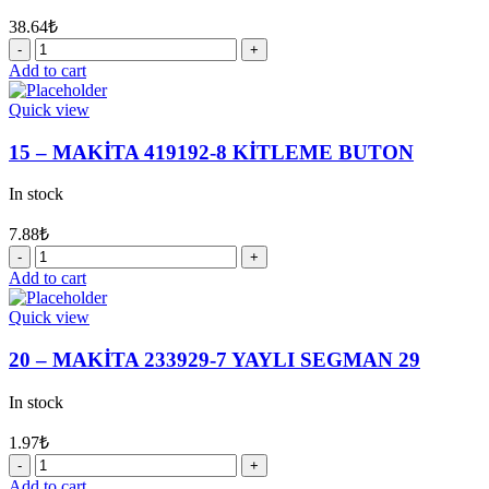
38.64
₺
13
-
Add to cart
MAKİTA
162245-
Quick view
9
AYIRICI
15 – MAKİTA 419192-8 KİTLEME BUTON
KOL
quantity
In stock
7.88
₺
15
-
Add to cart
MAKİTA
419192-
Quick view
8
KİTLEME
20 – MAKİTA 233929-7 YAYLI SEGMAN 29
BUTON
quantity
In stock
1.97
₺
20
-
Add to cart