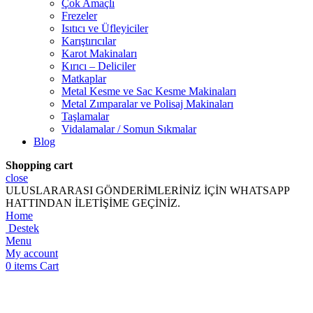
Çok Amaçlı
Frezeler
Isıtıcı ve Üfleyiciler
Karıştırıcılar
Karot Makinaları
Kırıcı – Deliciler
Matkaplar
Metal Kesme ve Sac Kesme Makinaları
Metal Zımparalar ve Polisaj Makinaları
Taşlamalar
Vidalamalar / Somun Sıkmalar
Blog
Shopping cart
close
ULUSLARARASI GÖNDERİMLERİNİZ İÇİN WHATSAPP
HATTINDAN İLETİŞİME GEÇİNİZ.
Home
Destek
Menu
My account
0
items
Cart