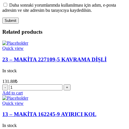
Daha sonraki yorumlarımda kullanılması için adım, e-posta
adresim ve site adresim bu tarayıcıya kaydedilsin.
Related products
Quick view
23 – MAKİTA 227109-5 KAVRAMA DİŞLİ
In stock
131.88
₺
23
-
Add to cart
MAKİTA
227109-
Quick view
5
KAVRAMA
13 – MAKİTA 162245-9 AYIRICI KOL
DİŞLİ
quantity
In stock