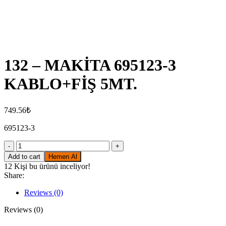
Click to enlarge
132 – MAKİTA 695123-3
KABLO+FİŞ 5MT.
749.56
₺
695123-3
132
-
Add to cart
Hemen Al
MAKİTA
12
Kişi bu ürünü inceliyor!
695123-
Share:
3
KABLO+FİŞ
Reviews (0)
5MT.
quantity
Reviews (0)