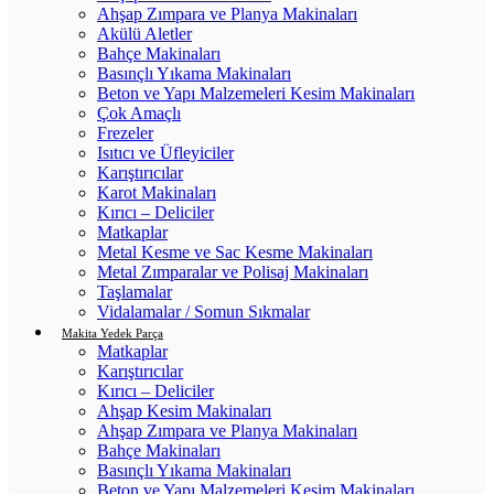
Ahşap Zımpara ve Planya Makinaları
Akülü Aletler
Bahçe Makinaları
Basınçlı Yıkama Makinaları
Beton ve Yapı Malzemeleri Kesim Makinaları
Çok Amaçlı
Frezeler
Isıtıcı ve Üfleyiciler
Karıştırıcılar
Karot Makinaları
Kırıcı – Deliciler
Matkaplar
Metal Kesme ve Sac Kesme Makinaları
Metal Zımparalar ve Polisaj Makinaları
Taşlamalar
Vidalamalar / Somun Sıkmalar
Makita Yedek Parça
Matkaplar
Karıştırıcılar
Kırıcı – Deliciler
Ahşap Kesim Makinaları
Ahşap Zımpara ve Planya Makinaları
Bahçe Makinaları
Basınçlı Yıkama Makinaları
Beton ve Yapı Malzemeleri Kesim Makinaları