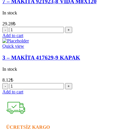
7 – MAKİTA 921923-8 VİDA M8X120
quantity
In stock
29.28
₺
7
-
Add to cart
MAKİTA
921923-
Quick view
8
VİDA
3 – MAKİTA 417629-9 KAPAK
M8X120
quantity
In stock
8.12
₺
3
-
Add to cart
MAKİTA
417629-
9
KAPAK
quantity
ÜCRETSİZ KARGO