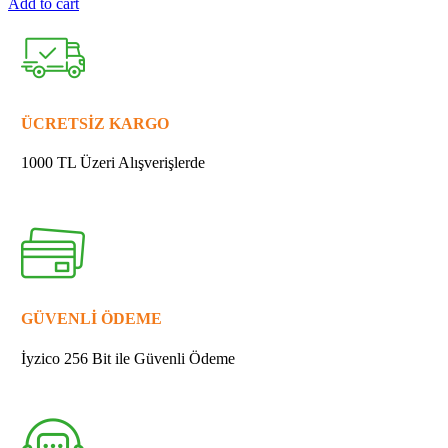
Add to cart
MAKİTA
213345-
9
YAĞ
KEÇESİ
25
ÜCRETSİZ KARGO
quantity
1000 TL Üzeri Alışverişlerde
GÜVENLİ ÖDEME
İyzico 256 Bit ile Güvenli Ödeme