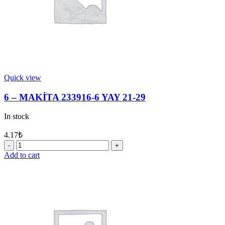
Quick view
6 – MAKİTA 233916-6 YAY 21-29
In stock
4.17
₺
6
-
Add to cart
MAKİTA
233916-
6
YAY
21-
29
quantity