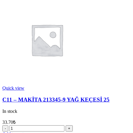
417630-
4
TUTUCU
quantity
Quick view
C11 – MAKİTA 213345-9 YAĞ KEÇESİ 25
In stock
33.70
₺
C11
-