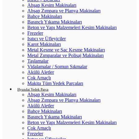
Ahşap Kesim Makinaları
Ahşap Zımpara ve Planya Makinaları
Bahçe Makinaları
Basınçlı Yıkama Makinaları
Beton ve Yapı Malzemeleri Kesim Makinaları
Frezeler
Isıtıcı ve Üfleyiciler
Karot Makinaları
Metal Kesme ve Sac Kesme Makinaları
Metal Zımparalar ve Polisaj Makinaları
Taşlamalar
Vidalamalar / Somun Sıkmalar
Akülü Aletler
Çok Amaçlı
Makita Tüm Yedek Parçaları
Hyundai Yedek Parça
Ahşap Kesim Makinaları
Ahşap Zımpara ve Planya Makinaları
Akülü Aletler
Bahçe Makinaları
Basınçlı Yıkama Makinaları
Beton ve Yapı Malzemeleri Kesim Makinaları
Çok Amaçlı
Frezeler