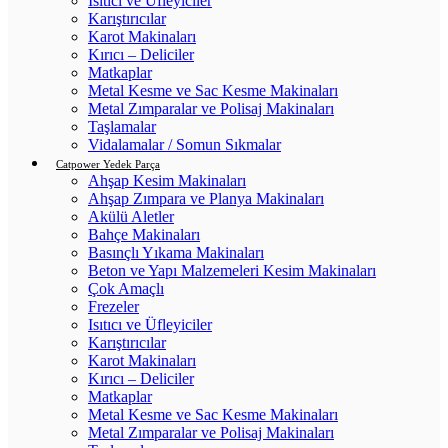
Isıtıcı ve Üfleyiciler
Karıştırıcılar
Karot Makinaları
Kırıcı – Deliciler
Matkaplar
Metal Kesme ve Sac Kesme Makinaları
Metal Zımparalar ve Polisaj Makinaları
Taşlamalar
Vidalamalar / Somun Sıkmalar
Catpower Yedek Parça
Ahşap Kesim Makinaları
Ahşap Zımpara ve Planya Makinaları
Akülü Aletler
Bahçe Makinaları
Basınçlı Yıkama Makinaları
Beton ve Yapı Malzemeleri Kesim Makinaları
Çok Amaçlı
Frezeler
Isıtıcı ve Üfleyiciler
Karıştırıcılar
Karot Makinaları
Kırıcı – Deliciler
Matkaplar
Metal Kesme ve Sac Kesme Makinaları
Metal Zımparalar ve Polisaj Makinaları