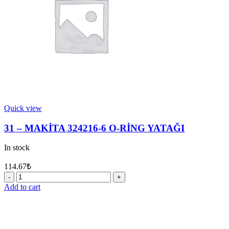
Quick view
31 – MAKİTA 324216-6 O-RİNG YATAĞI
In stock
114.67
₺
31
-
Add to cart
MAKİTA
324216-
6
O-