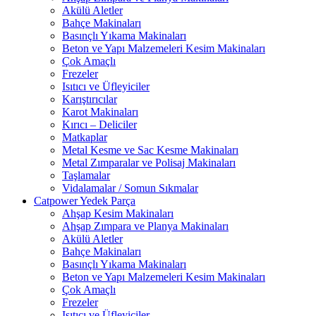
Akülü Aletler
Bahçe Makinaları
Basınçlı Yıkama Makinaları
Beton ve Yapı Malzemeleri Kesim Makinaları
Çok Amaçlı
Frezeler
Isıtıcı ve Üfleyiciler
Karıştırıcılar
Karot Makinaları
Kırıcı – Deliciler
Matkaplar
Metal Kesme ve Sac Kesme Makinaları
Metal Zımparalar ve Polisaj Makinaları
Taşlamalar
Vidalamalar / Somun Sıkmalar
Catpower Yedek Parça
Ahşap Kesim Makinaları
Ahşap Zımpara ve Planya Makinaları
Akülü Aletler
Bahçe Makinaları
Basınçlı Yıkama Makinaları
Beton ve Yapı Malzemeleri Kesim Makinaları
Çok Amaçlı
Frezeler
Isıtıcı ve Üfleyiciler