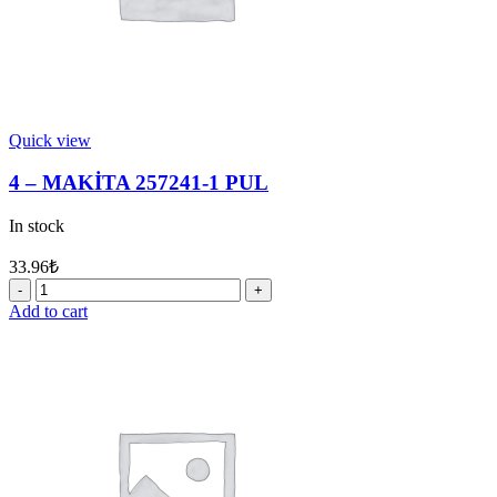
Quick view
4 – MAKİTA 257241-1 PUL
In stock
33.96
₺
4
-
Add to cart
MAKİTA
257241-
1
PUL
quantity