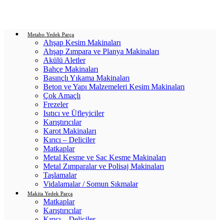
Login / Register
0
items
/
0.00
₺
Metabo Yedek Parça
Ahşap Kesim Makinaları
Ahşap Zımpara ve Planya Makinaları
Akülü Aletler
Bahçe Makinaları
Basınçlı Yıkama Makinaları
Beton ve Yapı Malzemeleri Kesim Makinaları
Çok Amaçlı
Frezeler
Isıtıcı ve Üfleyiciler
Karıştırıcılar
Karot Makinaları
Kırıcı – Deliciler
Matkaplar
Metal Kesme ve Sac Kesme Makinaları
Metal Zımparalar ve Polisaj Makinaları
Taşlamalar
Vidalamalar / Somun Sıkmalar
Makita Yedek Parça
Matkaplar
Karıştırıcılar
Kırıcı – Deliciler