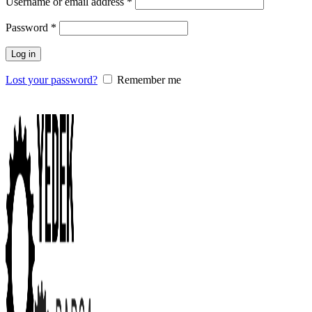
Username or email address
*
Password
*
Log in
Lost your password?
Remember me
0
items
/
0.00
₺
Menu