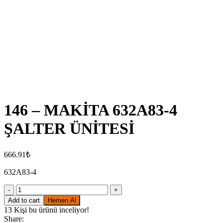
Click to enlarge
146 – MAKİTA 632A83-4
ŞALTER ÜNİTESİ
666.91
₺
632A83-4
146
-
Add to cart
Hemen Al
MAKİTA
13
Kişi bu ürünü inceliyor!
632A83-
Share: