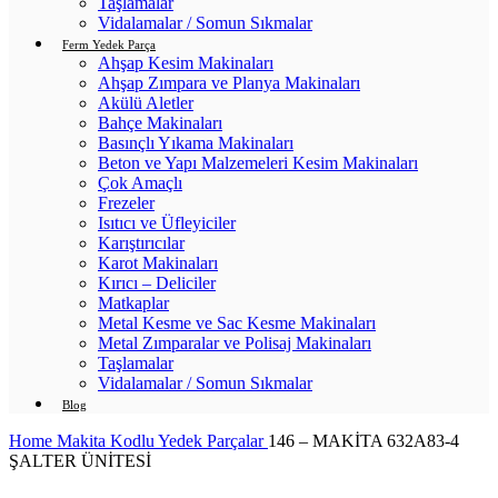
Taşlamalar
Vidalamalar / Somun Sıkmalar
Ferm Yedek Parça
Ahşap Kesim Makinaları
Ahşap Zımpara ve Planya Makinaları
Akülü Aletler
Bahçe Makinaları
Basınçlı Yıkama Makinaları
Beton ve Yapı Malzemeleri Kesim Makinaları
Çok Amaçlı
Frezeler
Isıtıcı ve Üfleyiciler
Karıştırıcılar
Karot Makinaları
Kırıcı – Deliciler
Matkaplar
Metal Kesme ve Sac Kesme Makinaları
Metal Zımparalar ve Polisaj Makinaları
Taşlamalar
Vidalamalar / Somun Sıkmalar
Blog
Home
Makita Kodlu Yedek Parçalar
146 – MAKİTA 632A83-4
ŞALTER ÜNİTESİ