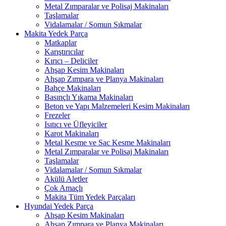
Metal Zımparalar ve Polisaj Makinaları
Taşlamalar
Vidalamalar / Somun Sıkmalar
Makita Yedek Parça
Matkaplar
Karıştırıcılar
Kırıcı – Deliciler
Ahşap Kesim Makinaları
Ahşap Zımpara ve Planya Makinaları
Bahçe Makinaları
Basınçlı Yıkama Makinaları
Beton ve Yapı Malzemeleri Kesim Makinaları
Frezeler
Isıtıcı ve Üfleyiciler
Karot Makinaları
Metal Kesme ve Sac Kesme Makinaları
Metal Zımparalar ve Polisaj Makinaları
Taşlamalar
Vidalamalar / Somun Sıkmalar
Akülü Aletler
Çok Amaçlı
Makita Tüm Yedek Parçaları
Hyundai Yedek Parça
Ahşap Kesim Makinaları
Ahşap Zımpara ve Planya Makinaları