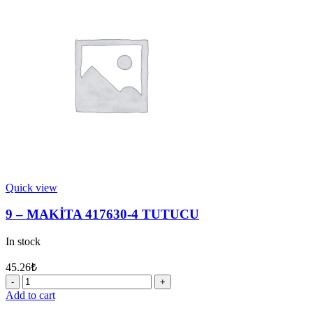
METAL
PUL
28
quantity
Quick view
9 – MAKİTA 417630-4 TUTUCU
In stock
45.26
₺
9
-
Add to cart
MAKİTA