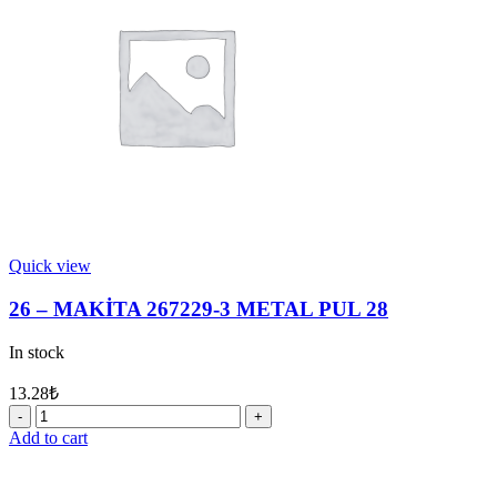
RİNG
YATAĞI
quantity
Quick view
26 – MAKİTA 267229-3 METAL PUL 28
In stock
13.28
₺
26
-
Add to cart
MAKİTA
267229-
3