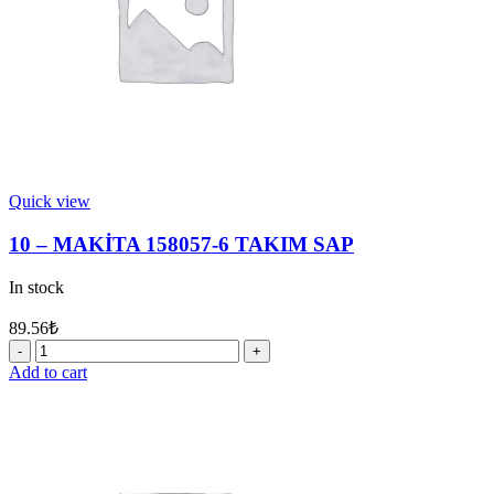
Quick view
10 – MAKİTA 158057-6 TAKIM SAP
In stock
89.56
₺
10
-
Add to cart
MAKİTA
158057-
6
TAKIM
SAP
quantity