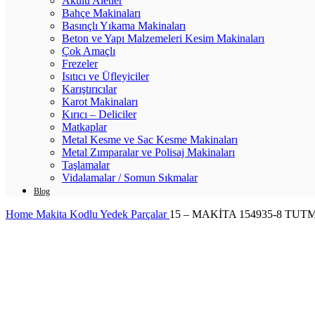
Akülü Aletler
Bahçe Makinaları
Basınçlı Yıkama Makinaları
Beton ve Yapı Malzemeleri Kesim Makinaları
Çok Amaçlı
Frezeler
Isıtıcı ve Üfleyiciler
Karıştırıcılar
Karot Makinaları
Kırıcı – Deliciler
Matkaplar
Metal Kesme ve Sac Kesme Makinaları
Metal Zımparalar ve Polisaj Makinaları
Taşlamalar
Vidalamalar / Somun Sıkmalar
Blog
Home
Makita Kodlu Yedek Parçalar
15 – MAKİTA 154935-8 TUT