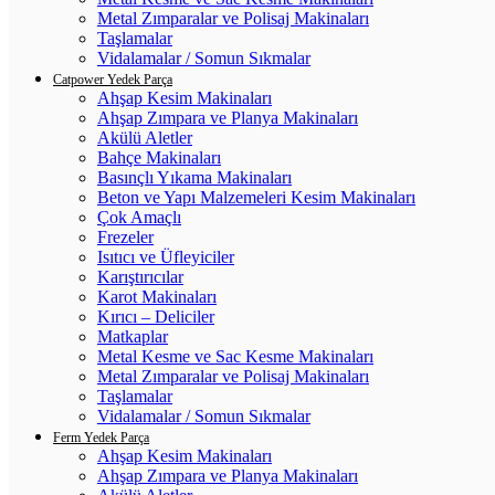
Metal Zımparalar ve Polisaj Makinaları
Taşlamalar
Vidalamalar / Somun Sıkmalar
Catpower Yedek Parça
Ahşap Kesim Makinaları
Ahşap Zımpara ve Planya Makinaları
Akülü Aletler
Bahçe Makinaları
Basınçlı Yıkama Makinaları
Beton ve Yapı Malzemeleri Kesim Makinaları
Çok Amaçlı
Frezeler
Isıtıcı ve Üfleyiciler
Karıştırıcılar
Karot Makinaları
Kırıcı – Deliciler
Matkaplar
Metal Kesme ve Sac Kesme Makinaları
Metal Zımparalar ve Polisaj Makinaları
Taşlamalar
Vidalamalar / Somun Sıkmalar
Ferm Yedek Parça
Ahşap Kesim Makinaları
Ahşap Zımpara ve Planya Makinaları