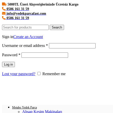
5000TL Üzeri Alışverişlerinizde Ücretsiz Kargo
0506 161 31 59
info@yedekparcafast.com
0506 161 31 59
Search
Login / Register
Sign in
Create an Account
Username or email address
*
Password
*
Log in
Lost your password?
Remember me
0
items
/
0.00
₺
Menu
Login / Register
0
items
/
0.00
₺
Metabo Yedek Parça
Ahşap Kesim Makinaları