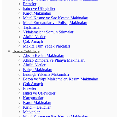
Frezeler
Isıtıcı ve Üfleyiciler
Karot Makinaları
Metal Kesme ve Sac Kesme Makinaları
Metal Zımparalar ve Polisaj Makinaları
Taşlamalar
Vidalamalar / Somun Sıkmalar
Akülü Aletler
Çok Amaçlı
Makita Tüm Yedek Parçaları
Hyundai Yedek Parça
Ahşap Kesim Makinaları
Ahşap Zımpara ve Planya Makinaları
Akülü Aletler
Bahçe Makinaları
Basınçlı Yıkama Makinaları
Beton ve Yapı Malzemeleri Kesim Makinaları
Çok Amaçlı
Frezeler
Isıtıcı ve Üfleyiciler
Karıştırıcılar
Karot Makinaları
Kırıcı – Deliciler
Matkaplar
Metal Kesme ve Sac Kesme Makinaları