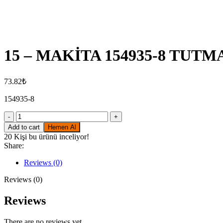
Click to enlarge
15 – MAKİTA 154935-8 TUTM
73.82
₺
154935-8
15
-
Add to cart
Hemen Al
MAKİTA
20
Kişi bu ürünü inceliyor!
154935-
Share:
8
TUTMA
Reviews (0)
SAPI
quantity
Reviews (0)
Reviews
There are no reviews yet.