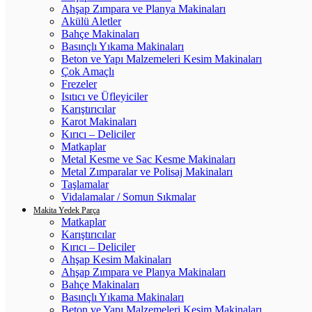
Ahşap Zımpara ve Planya Makinaları
Akülü Aletler
Bahçe Makinaları
Basınçlı Yıkama Makinaları
Beton ve Yapı Malzemeleri Kesim Makinaları
Çok Amaçlı
Frezeler
Isıtıcı ve Üfleyiciler
Karıştırıcılar
Karot Makinaları
Kırıcı – Deliciler
Matkaplar
Metal Kesme ve Sac Kesme Makinaları
Metal Zımparalar ve Polisaj Makinaları
Taşlamalar
Vidalamalar / Somun Sıkmalar
Makita Yedek Parça
Matkaplar
Karıştırıcılar
Kırıcı – Deliciler
Ahşap Kesim Makinaları
Ahşap Zımpara ve Planya Makinaları
Bahçe Makinaları
Basınçlı Yıkama Makinaları
Beton ve Yapı Malzemeleri Kesim Makinaları