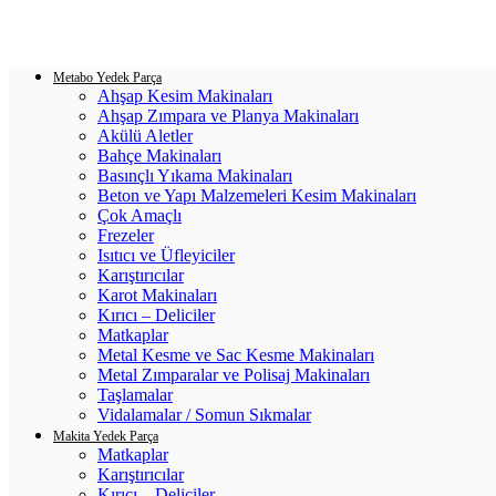
Login / Register
0
items
/
0.00
₺
Metabo Yedek Parça
Ahşap Kesim Makinaları
Ahşap Zımpara ve Planya Makinaları
Akülü Aletler
Bahçe Makinaları
Basınçlı Yıkama Makinaları
Beton ve Yapı Malzemeleri Kesim Makinaları
Çok Amaçlı
Frezeler
Isıtıcı ve Üfleyiciler
Karıştırıcılar
Karot Makinaları
Kırıcı – Deliciler
Matkaplar
Metal Kesme ve Sac Kesme Makinaları
Metal Zımparalar ve Polisaj Makinaları
Taşlamalar
Vidalamalar / Somun Sıkmalar
Makita Yedek Parça
Matkaplar
Karıştırıcılar
Kırıcı – Deliciler