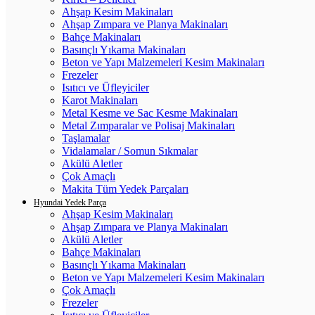
Ahşap Kesim Makinaları
Ahşap Zımpara ve Planya Makinaları
Bahçe Makinaları
Basınçlı Yıkama Makinaları
Beton ve Yapı Malzemeleri Kesim Makinaları
Frezeler
Isıtıcı ve Üfleyiciler
Karot Makinaları
Metal Kesme ve Sac Kesme Makinaları
Metal Zımparalar ve Polisaj Makinaları
Taşlamalar
Vidalamalar / Somun Sıkmalar
Akülü Aletler
Çok Amaçlı
Makita Tüm Yedek Parçaları
Hyundai Yedek Parça
Ahşap Kesim Makinaları
Ahşap Zımpara ve Planya Makinaları
Akülü Aletler
Bahçe Makinaları
Basınçlı Yıkama Makinaları
Beton ve Yapı Malzemeleri Kesim Makinaları
Çok Amaçlı
Frezeler