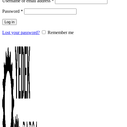
Username or email address
*
Password
*
Log in
Lost your password?
Remember me
0
items
/
0.00
₺
Menu