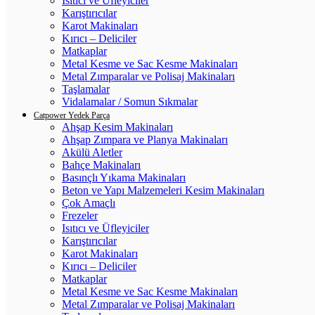
Isıtıcı ve Üfleyiciler
Karıştırıcılar
Karot Makinaları
Kırıcı – Deliciler
Matkaplar
Metal Kesme ve Sac Kesme Makinaları
Metal Zımparalar ve Polisaj Makinaları
Taşlamalar
Vidalamalar / Somun Sıkmalar
Catpower Yedek Parça
Ahşap Kesim Makinaları
Ahşap Zımpara ve Planya Makinaları
Akülü Aletler
Bahçe Makinaları
Basınçlı Yıkama Makinaları
Beton ve Yapı Malzemeleri Kesim Makinaları
Çok Amaçlı
Frezeler
Isıtıcı ve Üfleyiciler
Karıştırıcılar
Karot Makinaları
Kırıcı – Deliciler
Matkaplar
Metal Kesme ve Sac Kesme Makinaları
Metal Zımparalar ve Polisaj Makinaları