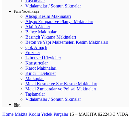
Taşlamalar
Vidalamalar / Somun Sıkmalar
Ferm Yedek Parça
Ahşap Kesim Makinaları
Ahşap Zımpara ve Planya Makinaları
Akülü Aletler
Bahçe Makinaları
Basınçlı Yıkama Makinaları
Beton ve Yapı Malzemeleri Kesim Makinaları
Çok Amaçlı
Frezeler
Isıtıcı ve Üfleyiciler
Karıştırıcılar
Karot Makinaları
Kırıcı – Deliciler
Matkaplar
Metal Kesme ve Sac Kesme Makinaları
Metal Zımparalar ve Polisaj Makinaları
Taşlamalar
Vidalamalar / Somun Sıkmalar
Blog
Home
Makita Kodlu Yedek Parçalar
15 – MAKİTA 922243-3 VİDA