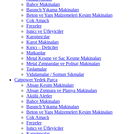
Bahçe Makinaları
Basınçlı Yıkama Makinaları
Beton ve Yapı Malzemeleri Kesim Makinaları
Çok Amaçlı
Frezeler
Isıtıcı ve Üfleyiciler
Karıştırıcılar
Karot Makinaları
Kırıcı – Deliciler
Matkaplar
Metal Kesme ve Sac Kesme Makinaları
Metal Zımparalar ve Polisaj Makinaları
Taşlamalar
Vidalamalar / Somun Sıkmalar
Catpower Yedek Parça
Ahşap Kesim Makinaları
Ahşap Zımpara ve Planya Makinaları
Akülü Aletler
Bahçe Makinaları
Basınçlı Yıkama Makinaları
Beton ve Yapı Malzemeleri Kesim Makinaları
Çok Amaçlı
Frezeler
Isıtıcı ve Üfleyiciler
Karıştırıcılar