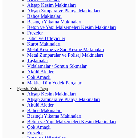
Ahşap Kesim Makinaları
Ahşap Zımpara ve Planya Makinaları
Bahçe Makinaları
Basınçlı Yıkama Makinaları
Beton ve Yapı Malzemeleri Kesim Makinaları
Frezeler
Isıtıcı ve Üfleyiciler
Karot Makinaları
Metal Kesme ve Sac Kesme Makinaları
Metal Zımparalar ve Polisaj Makinaları
Taşlamalar
Vidalamalar / Somun Sıkmalar
Akülü Aletler
Çok Amaçlı
Makita Tüm Yedek Parçaları
Hyundai Yedek Parça
Ahşap Kesim Makinaları
Ahşap Zımpara ve Planya Makinaları
Akülü Aletler
Bahçe Makinaları
Basınçlı Yıkama Makinaları
Beton ve Yapı Malzemeleri Kesim Makinaları
Çok Amaçlı
Frezeler