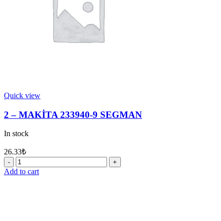
Quick view
2 – MAKİTA 233940-9 SEGMAN
In stock
26.33
₺
2
-
Add to cart
MAKİTA
233940-
9
SEGMAN
quantity