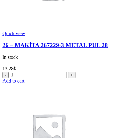
Quick view
26 – MAKİTA 267229-3 METAL PUL 28
In stock
13.28
₺
26
-
Add to cart
MAKİTA
267229-
3
METAL
PUL
28
quantity