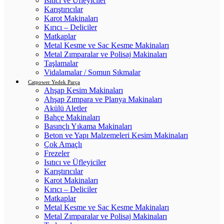
Isıtıcı ve Üfleyiciler
Karıştırıcılar
Karot Makinaları
Kırıcı – Deliciler
Matkaplar
Metal Kesme ve Sac Kesme Makinaları
Metal Zımparalar ve Polisaj Makinaları
Taşlamalar
Vidalamalar / Somun Sıkmalar
Catpower Yedek Parça
Ahşap Kesim Makinaları
Ahşap Zımpara ve Planya Makinaları
Akülü Aletler
Bahçe Makinaları
Basınçlı Yıkama Makinaları
Beton ve Yapı Malzemeleri Kesim Makinaları
Çok Amaçlı
Frezeler
Isıtıcı ve Üfleyiciler
Karıştırıcılar
Karot Makinaları
Kırıcı – Deliciler
Matkaplar
Metal Kesme ve Sac Kesme Makinaları
Metal Zımparalar ve Polisaj Makinaları