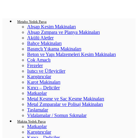
Login / Register
0
items
/
0.00
₺
Metabo Yedek Parça
Ahşap Kesim Makinaları
Ahşap Zımpara ve Planya Makinaları
Akülü Aletler
Bahçe Makinaları
Basınçlı Yıkama Makinaları
Beton ve Yapı Malzemeleri Kesim Makinaları
Çok Amaçlı
Frezeler
Isıtıcı ve Üfleyiciler
Karıştırıcılar
Karot Makinaları
Kırıcı – Deliciler
Matkaplar
Metal Kesme ve Sac Kesme Makinaları
Metal Zımparalar ve Polisaj Makinaları
Taşlamalar
Vidalamalar / Somun Sıkmalar
Makita Yedek Parça
Matkaplar
Karıştırıcılar
Kırıcı – Deliciler