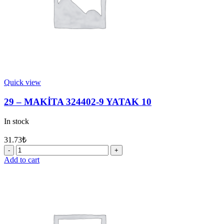
Quick view
29 – MAKİTA 324402-9 YATAK 10
In stock
31.73
₺
29
-
Add to cart
MAKİTA
324402-
9
YATAK
10
quantity