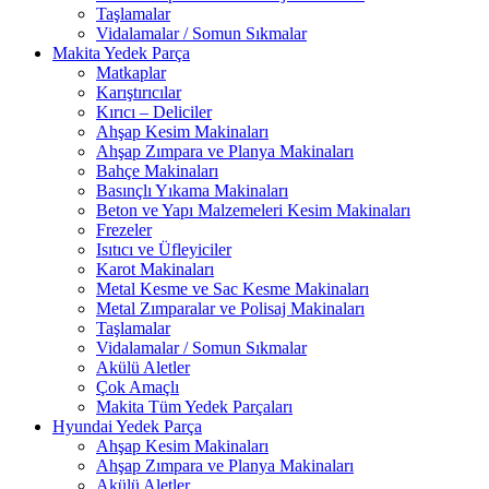
Taşlamalar
Vidalamalar / Somun Sıkmalar
Makita Yedek Parça
Matkaplar
Karıştırıcılar
Kırıcı – Deliciler
Ahşap Kesim Makinaları
Ahşap Zımpara ve Planya Makinaları
Bahçe Makinaları
Basınçlı Yıkama Makinaları
Beton ve Yapı Malzemeleri Kesim Makinaları
Frezeler
Isıtıcı ve Üfleyiciler
Karot Makinaları
Metal Kesme ve Sac Kesme Makinaları
Metal Zımparalar ve Polisaj Makinaları
Taşlamalar
Vidalamalar / Somun Sıkmalar
Akülü Aletler
Çok Amaçlı
Makita Tüm Yedek Parçaları
Hyundai Yedek Parça
Ahşap Kesim Makinaları
Ahşap Zımpara ve Planya Makinaları
Akülü Aletler