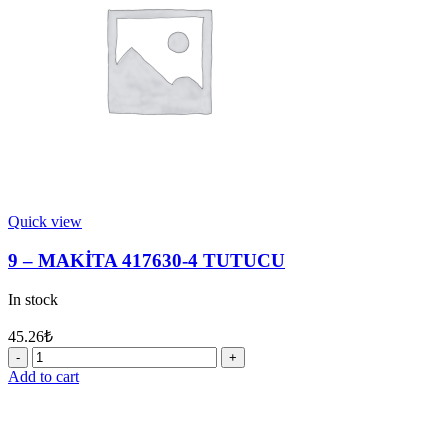
Quick view
9 – MAKİTA 417630-4 TUTUCU
In stock
45.26
₺
9
-
Add to cart
MAKİTA
417630-
4
TUTUCU