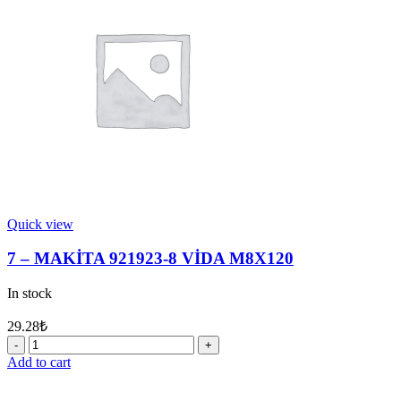
quantity
Quick view
7 – MAKİTA 921923-8 VİDA M8X120
In stock
29.28
₺
7
-
Add to cart
MAKİTA
921923-