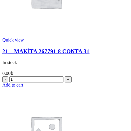
Quick view
21 – MAKİTA 267791-8 CONTA 31
In stock
0.00
₺
21
-
Add to cart
MAKİTA
267791-
8
CONTA
31
quantity