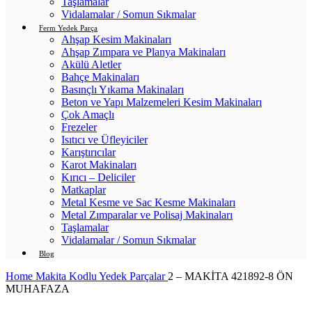
Taşlamalar
Vidalamalar / Somun Sıkmalar
Ferm Yedek Parça
Ahşap Kesim Makinaları
Ahşap Zımpara ve Planya Makinaları
Akülü Aletler
Bahçe Makinaları
Basınçlı Yıkama Makinaları
Beton ve Yapı Malzemeleri Kesim Makinaları
Çok Amaçlı
Frezeler
Isıtıcı ve Üfleyiciler
Karıştırıcılar
Karot Makinaları
Kırıcı – Deliciler
Matkaplar
Metal Kesme ve Sac Kesme Makinaları
Metal Zımparalar ve Polisaj Makinaları
Taşlamalar
Vidalamalar / Somun Sıkmalar
Blog
Home
Makita Kodlu Yedek Parçalar
2 – MAKİTA 421892-8 ÖN
MUHAFAZA