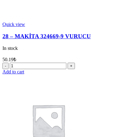
Quick view
28 – MAKİTA 324669-9 VURUCU
In stock
50.19
₺
28
-
Add to cart
MAKİTA
324669-
9
VURUCU
quantity