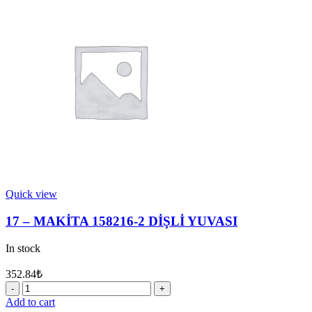
8
VİDA
M8X120
quantity
Quick view
17 – MAKİTA 158216-2 DİŞLİ YUVASI
In stock
352.84
₺
17
-
Add to cart
MAKİTA