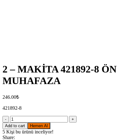
Click to enlarge
2 – MAKİTA 421892-8 ÖN
MUHAFAZA
246.00
₺
421892-8
2
-
Add to cart
Hemen Al
MAKİTA
5
Kişi bu ürünü inceliyor!
421892-
Share: