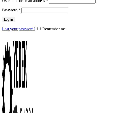
Username or email address
*
Password
*
Log in
Lost your password?
Remember me
0
items
/
0.00
₺
Menu