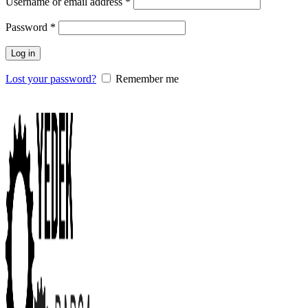
Username or email address
*
Password
*
Log in
Lost your password?
Remember me
0
items
/
0.00
₺
Menu