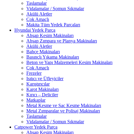
Taşlamalar
Vidalamalar / Somun Sıkmalar
Akülü Aletler
Çok Amaçlı
Makita Tüm Yedek Parçaları
Hyundai Yedek Parça
Ahşap Kesim Makinaları
Ahşap Zımpara ve Planya Makinaları
Akülü Aletler
Bahçe Makinaları
Basınçlı Yıkama Makinaları
Beton ve Yapı Malzemeleri Kesim Makinaları
Çok Amaçlı
Frezeler
Isıtıcı ve Üfleyiciler
Karıştırıcılar
Karot Makinaları
Kırıcı – Deliciler
Matkaplar
Metal Kesme ve Sac Kesme Makinaları
Metal Zımparalar ve Polisaj Makinaları
Taşlamalar
Vidalamalar / Somun Sıkmalar
Catpower Yedek Parça
Ahşap Kesim Makinaları