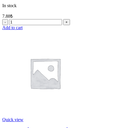
In stock
7.88
₺
C10
-
Add to cart
MAKİTA
931402-
8
SOMUN
M8
quantity
Quick view