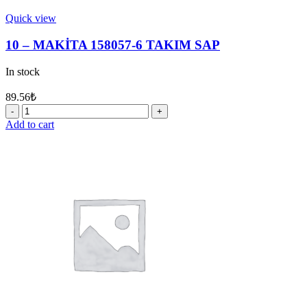
Quick view
10 – MAKİTA 158057-6 TAKIM SAP
In stock
89.56
₺
10
-
Add to cart
MAKİTA
158057-
6
TAKIM
SAP
quantity