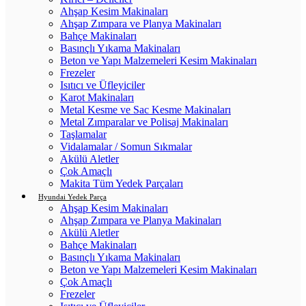
Ahşap Kesim Makinaları
Ahşap Zımpara ve Planya Makinaları
Bahçe Makinaları
Basınçlı Yıkama Makinaları
Beton ve Yapı Malzemeleri Kesim Makinaları
Frezeler
Isıtıcı ve Üfleyiciler
Karot Makinaları
Metal Kesme ve Sac Kesme Makinaları
Metal Zımparalar ve Polisaj Makinaları
Taşlamalar
Vidalamalar / Somun Sıkmalar
Akülü Aletler
Çok Amaçlı
Makita Tüm Yedek Parçaları
Hyundai Yedek Parça
Ahşap Kesim Makinaları
Ahşap Zımpara ve Planya Makinaları
Akülü Aletler
Bahçe Makinaları
Basınçlı Yıkama Makinaları
Beton ve Yapı Malzemeleri Kesim Makinaları
Çok Amaçlı
Frezeler