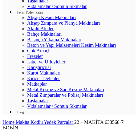
Taşlamalar
Vidalamalar / Somun Sıkmalar
Ferm Yedek Parça
Ahşap Kesim Makinaları
Ahşap Zımpara ve Planya Makinaları
Akülü Aletler
Bahçe Makinaları
Basınçlı Yıkama Makinaları
Beton ve Yapı Malzemeleri Kesim Makinaları
Çok Amaçlı
Frezeler
Isıtıcı ve Üfleyiciler
Karıştırıcılar
Karot Makinaları
Kırıcı – Deliciler
Matkaplar
Metal Kesme ve Sac Kesme Makinaları
Metal Zımparalar ve Polisaj Makinaları
Taşlamalar
Vidalamalar / Somun Sıkmalar
Blog
Home
Makita Kodlu Yedek Parçalar
22 – MAKİTA 633568-7
BOBİN