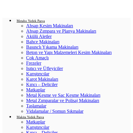
Login / Register
0
items
/
0.00
₺
Metabo Yedek Parça
Ahşap Kesim Makinaları
Ahşap Zımpara ve Planya Makinaları
Akülü Aletler
Bahçe Makinaları
Basınçlı Yıkama Makinaları
Beton ve Yapı Malzemeleri Kesim Makinaları
Çok Amaçlı
Frezeler
Isıtıcı ve Üfleyiciler
Karıştırıcılar
Karot Makinaları
Kırıcı – Deliciler
Matkaplar
Metal Kesme ve Sac Kesme Makinaları
Metal Zımparalar ve Polisaj Makinaları
Taşlamalar
Vidalamalar / Somun Sıkmalar
Makita Yedek Parça
Matkaplar
Karıştırıcılar
Kırıcı – Deliciler