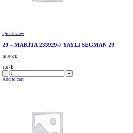
Quick view
20 – MAKİTA 233929-7 YAYLI SEGMAN 29
In stock
1.97
₺
20
-
Add to cart
MAKİTA
233929-
7
YAYLI
SEGMAN
29
quantity