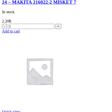
24 – MAKİTA 216022-2 MİSKET 7
In stock
2.20
₺
24
-
Add to cart
MAKİTA
216022-
2
MİSKET
7
quantity
Quick view