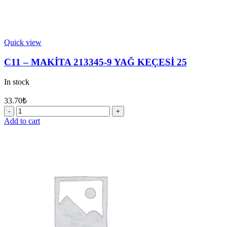
Quick view
C11 – MAKİTA 213345-9 YAĞ KEÇESİ 25
In stock
33.70
₺
C11
-
Add to cart
MAKİTA
213345-
9
YAĞ
KEÇESİ
25
quantity