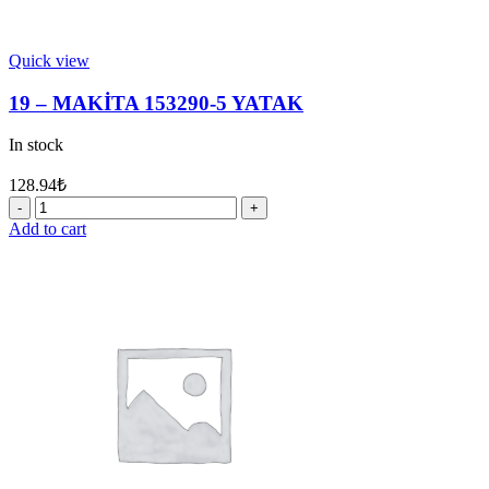
Quick view
19 – MAKİTA 153290-5 YATAK
In stock
128.94
₺
19
-
Add to cart
MAKİTA
153290-
5
YATAK
quantity