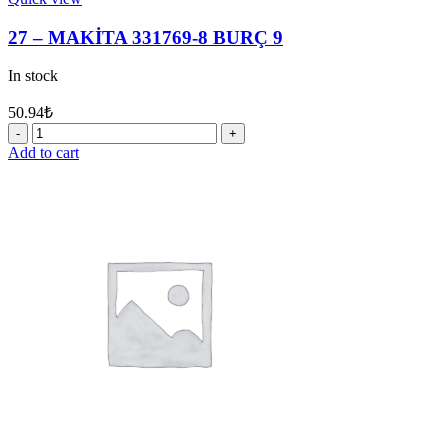
27 – MAKİTA 331769-8 BURÇ 9
In stock
50.94
₺
27
-
Add to cart
MAKİTA
331769-
8
BURÇ
9
quantity