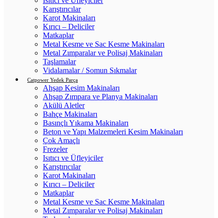
Isıtıcı ve Üfleyiciler
Karıştırıcılar
Karot Makinaları
Kırıcı – Deliciler
Matkaplar
Metal Kesme ve Sac Kesme Makinaları
Metal Zımparalar ve Polisaj Makinaları
Taşlamalar
Vidalamalar / Somun Sıkmalar
Catpower Yedek Parça
Ahşap Kesim Makinaları
Ahşap Zımpara ve Planya Makinaları
Akülü Aletler
Bahçe Makinaları
Basınçlı Yıkama Makinaları
Beton ve Yapı Malzemeleri Kesim Makinaları
Çok Amaçlı
Frezeler
Isıtıcı ve Üfleyiciler
Karıştırıcılar
Karot Makinaları
Kırıcı – Deliciler
Matkaplar
Metal Kesme ve Sac Kesme Makinaları
Metal Zımparalar ve Polisaj Makinaları