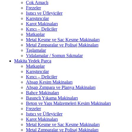
Çok Amaçlı
Frezeler
Isıtıcı ve Üfleyiciler
Karıştırıcılar
Karot Makinaları
Kırıcı – Deliciler
Matkaplar
Metal Kesme ve Sac Kesme Makinaları
Metal Zımparalar ve Polisaj Makinaları
Taşlamalar
Vidalamalar / Somun Sıkmalar
Makita Yedek Parça
Matkaplar
Karıştırıcılar
Kırıcı – Deliciler
Ahşap Kesim Makinaları
Ahşap Zımpara ve Planya Makinaları
Bahçe Makinaları
Basınçlı Yıkama Makinaları
Beton ve Yapı Malzemeleri Kesim Makinaları
Frezeler
Isıtıcı ve Üfleyiciler
Karot Makinaları
Metal Kesme ve Sac Kesme Makinaları
Metal Zımparalar ve Polisaj Makinaları