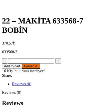
Click to enlarge
22 – MAKİTA 633568-7
BOBİN
370.57
₺
633568-7
22
-
Add to cart
Hemen Al
MAKİTA
16
Kişi bu ürünü inceliyor!
633568-
Share:
7
BOBİN
Reviews (0)
quantity
Reviews (0)
Reviews