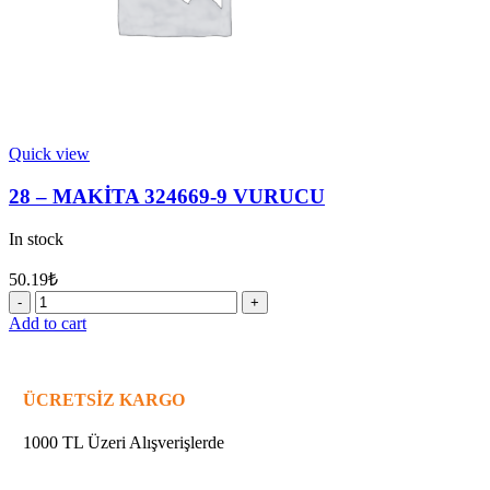
Quick view
28 – MAKİTA 324669-9 VURUCU
In stock
50.19
₺
28
-
Add to cart
MAKİTA
324669-
9
VURUCU
ÜCRETSİZ KARGO
quantity
1000 TL Üzeri Alışverişlerde