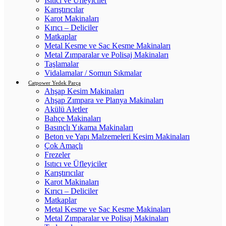
Isıtıcı ve Üfleyiciler
Karıştırıcılar
Karot Makinaları
Kırıcı – Deliciler
Matkaplar
Metal Kesme ve Sac Kesme Makinaları
Metal Zımparalar ve Polisaj Makinaları
Taşlamalar
Vidalamalar / Somun Sıkmalar
Catpower Yedek Parça
Ahşap Kesim Makinaları
Ahşap Zımpara ve Planya Makinaları
Akülü Aletler
Bahçe Makinaları
Basınçlı Yıkama Makinaları
Beton ve Yapı Malzemeleri Kesim Makinaları
Çok Amaçlı
Frezeler
Isıtıcı ve Üfleyiciler
Karıştırıcılar
Karot Makinaları
Kırıcı – Deliciler
Matkaplar
Metal Kesme ve Sac Kesme Makinaları
Metal Zımparalar ve Polisaj Makinaları