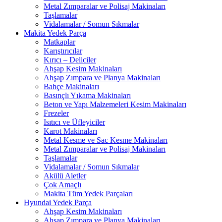
Metal Zımparalar ve Polisaj Makinaları
Taşlamalar
Vidalamalar / Somun Sıkmalar
Makita Yedek Parça
Matkaplar
Karıştırıcılar
Kırıcı – Deliciler
Ahşap Kesim Makinaları
Ahşap Zımpara ve Planya Makinaları
Bahçe Makinaları
Basınçlı Yıkama Makinaları
Beton ve Yapı Malzemeleri Kesim Makinaları
Frezeler
Isıtıcı ve Üfleyiciler
Karot Makinaları
Metal Kesme ve Sac Kesme Makinaları
Metal Zımparalar ve Polisaj Makinaları
Taşlamalar
Vidalamalar / Somun Sıkmalar
Akülü Aletler
Çok Amaçlı
Makita Tüm Yedek Parçaları
Hyundai Yedek Parça
Ahşap Kesim Makinaları
Ahşap Zımpara ve Planya Makinaları