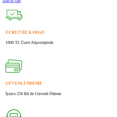
Add to cart
MAKİTA
331769-
8
BURÇ
9
quantity
ÜCRETSİZ KARGO
1000 TL Üzeri Alışverişlerde
GÜVENLİ ÖDEME
İyzico 256 Bit ile Güvenli Ödeme