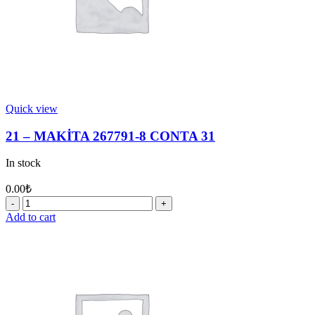
Quick view
21 – MAKİTA 267791-8 CONTA 31
In stock
0.00
₺
21
-
Add to cart
MAKİTA
267791-
8
CONTA
31
quantity