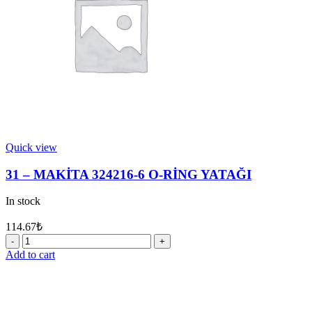
Quick view
31 – MAKİTA 324216-6 O-RİNG YATAĞI
In stock
114.67
₺
31
-
Add to cart
MAKİTA
324216-
6
O-