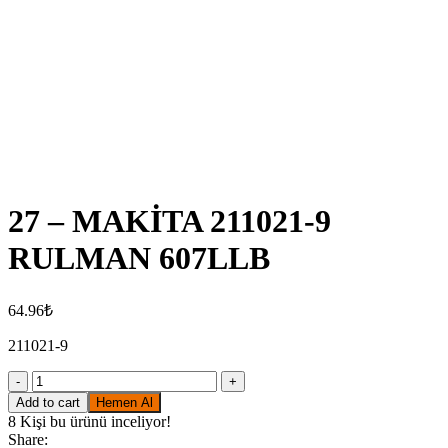
Click to enlarge
27 – MAKİTA 211021-9
RULMAN 607LLB
64.96
₺
211021-9
27
-
Add to cart
Hemen Al
MAKİTA
8
Kişi bu ürünü inceliyor!
211021-
Share: