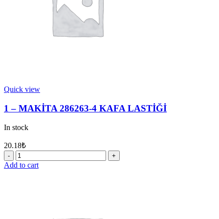
Quick view
1 – MAKİTA 286263-4 KAFA LASTİĞİ
In stock
20.18
₺
1
-
Add to cart
MAKİTA
286263-
4
KAFA
LASTİĞİ
quantity