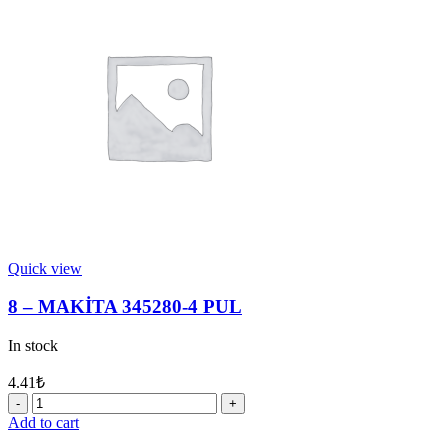
YATAK
10
quantity
Quick view
8 – MAKİTA 345280-4 PUL
In stock
4.41
₺
8
-
Add to cart
MAKİTA