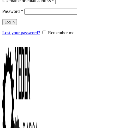
Username or email address
*
Password
*
Log in
Lost your password?
Remember me
0
items
/
0.00
₺
Menu