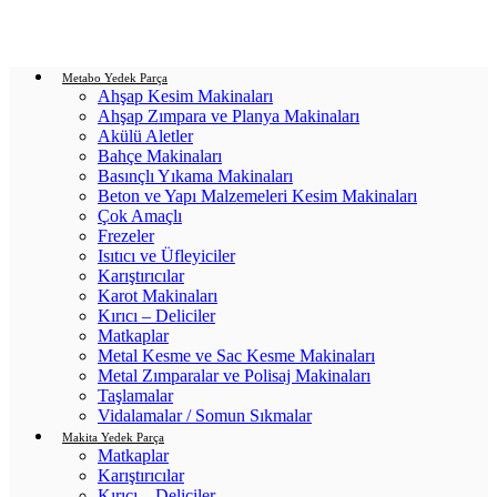
Login / Register
0
items
/
0.00
₺
Metabo Yedek Parça
Ahşap Kesim Makinaları
Ahşap Zımpara ve Planya Makinaları
Akülü Aletler
Bahçe Makinaları
Basınçlı Yıkama Makinaları
Beton ve Yapı Malzemeleri Kesim Makinaları
Çok Amaçlı
Frezeler
Isıtıcı ve Üfleyiciler
Karıştırıcılar
Karot Makinaları
Kırıcı – Deliciler
Matkaplar
Metal Kesme ve Sac Kesme Makinaları
Metal Zımparalar ve Polisaj Makinaları
Taşlamalar
Vidalamalar / Somun Sıkmalar
Makita Yedek Parça
Matkaplar
Karıştırıcılar
Kırıcı – Deliciler