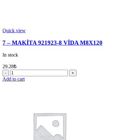
Quick view
7 – MAKİTA 921923-8 VİDA M8X120
In stock
29.28
₺
7
-
Add to cart
MAKİTA
921923-
8
VİDA
M8X120
quantity