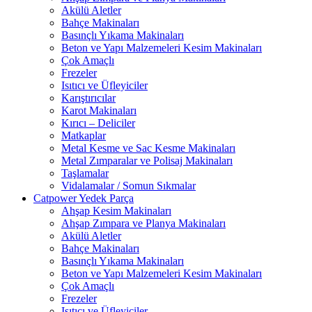
Akülü Aletler
Bahçe Makinaları
Basınçlı Yıkama Makinaları
Beton ve Yapı Malzemeleri Kesim Makinaları
Çok Amaçlı
Frezeler
Isıtıcı ve Üfleyiciler
Karıştırıcılar
Karot Makinaları
Kırıcı – Deliciler
Matkaplar
Metal Kesme ve Sac Kesme Makinaları
Metal Zımparalar ve Polisaj Makinaları
Taşlamalar
Vidalamalar / Somun Sıkmalar
Catpower Yedek Parça
Ahşap Kesim Makinaları
Ahşap Zımpara ve Planya Makinaları
Akülü Aletler
Bahçe Makinaları
Basınçlı Yıkama Makinaları
Beton ve Yapı Malzemeleri Kesim Makinaları
Çok Amaçlı
Frezeler
Isıtıcı ve Üfleyiciler