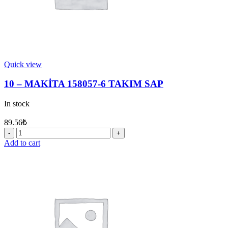
Quick view
10 – MAKİTA 158057-6 TAKIM SAP
In stock
89.56
₺
10
-
Add to cart
MAKİTA
158057-
6
TAKIM
SAP
quantity