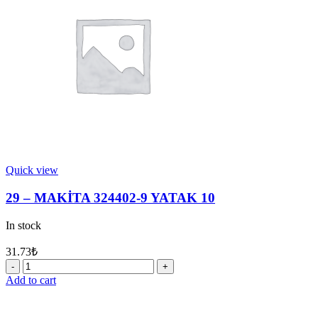
RİNG
YATAĞI
quantity
Quick view
29 – MAKİTA 324402-9 YATAK 10
In stock
31.73
₺
29
-
Add to cart
MAKİTA
324402-
9