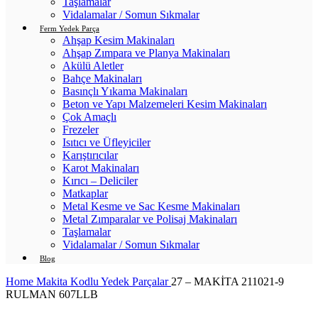
Taşlamalar
Vidalamalar / Somun Sıkmalar
Ferm Yedek Parça
Ahşap Kesim Makinaları
Ahşap Zımpara ve Planya Makinaları
Akülü Aletler
Bahçe Makinaları
Basınçlı Yıkama Makinaları
Beton ve Yapı Malzemeleri Kesim Makinaları
Çok Amaçlı
Frezeler
Isıtıcı ve Üfleyiciler
Karıştırıcılar
Karot Makinaları
Kırıcı – Deliciler
Matkaplar
Metal Kesme ve Sac Kesme Makinaları
Metal Zımparalar ve Polisaj Makinaları
Taşlamalar
Vidalamalar / Somun Sıkmalar
Blog
Home
Makita Kodlu Yedek Parçalar
27 – MAKİTA 211021-9
RULMAN 607LLB