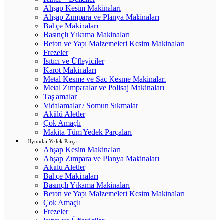
Ahşap Kesim Makinaları
Ahşap Zımpara ve Planya Makinaları
Bahçe Makinaları
Basınçlı Yıkama Makinaları
Beton ve Yapı Malzemeleri Kesim Makinaları
Frezeler
Isıtıcı ve Üfleyiciler
Karot Makinaları
Metal Kesme ve Sac Kesme Makinaları
Metal Zımparalar ve Polisaj Makinaları
Taşlamalar
Vidalamalar / Somun Sıkmalar
Akülü Aletler
Çok Amaçlı
Makita Tüm Yedek Parçaları
Hyundai Yedek Parça
Ahşap Kesim Makinaları
Ahşap Zımpara ve Planya Makinaları
Akülü Aletler
Bahçe Makinaları
Basınçlı Yıkama Makinaları
Beton ve Yapı Malzemeleri Kesim Makinaları
Çok Amaçlı
Frezeler