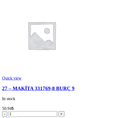
345280-
4
PUL
quantity
Quick view
27 – MAKİTA 331769-8 BURÇ 9
In stock
50.94
₺
27
-