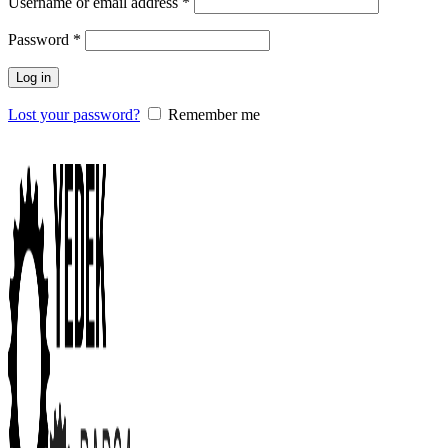
Username or email address
*
Password
*
Log in
Lost your password?
Remember me
0
items
/
0.00
₺
Menu