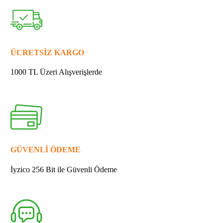
421955-
0
ARA
PUL
13
ÜCRETSİZ KARGO
quantity
1000 TL Üzeri Alışverişlerde
GÜVENLİ ÖDEME
İyzico 256 Bit ile Güvenli Ödeme