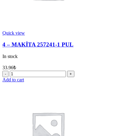
Quick view
4 – MAKİTA 257241-1 PUL
In stock
33.96
₺
4
-
Add to cart
MAKİTA
257241-
1
PUL
quantity