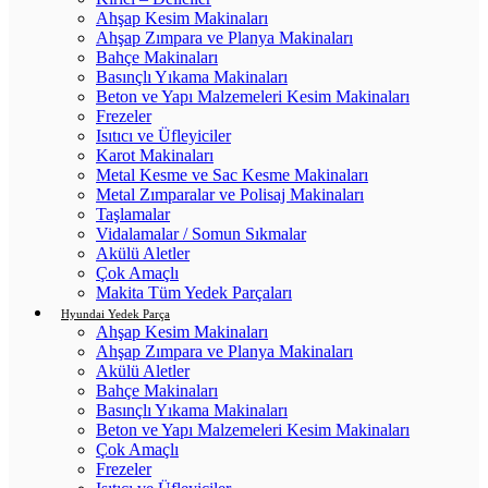
Ahşap Kesim Makinaları
Ahşap Zımpara ve Planya Makinaları
Bahçe Makinaları
Basınçlı Yıkama Makinaları
Beton ve Yapı Malzemeleri Kesim Makinaları
Frezeler
Isıtıcı ve Üfleyiciler
Karot Makinaları
Metal Kesme ve Sac Kesme Makinaları
Metal Zımparalar ve Polisaj Makinaları
Taşlamalar
Vidalamalar / Somun Sıkmalar
Akülü Aletler
Çok Amaçlı
Makita Tüm Yedek Parçaları
Hyundai Yedek Parça
Ahşap Kesim Makinaları
Ahşap Zımpara ve Planya Makinaları
Akülü Aletler
Bahçe Makinaları
Basınçlı Yıkama Makinaları
Beton ve Yapı Malzemeleri Kesim Makinaları
Çok Amaçlı
Frezeler