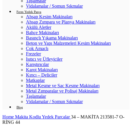
Taşlamalar
Vidalamalar / Somun Sıkmalar
Ferm Yedek Parça
Ahşap Kesim Makinaları
Ahşap Zımpara ve Planya Makinaları
Akülü Aletler
Bahçe Makinaları
Basınçlı Yıkama Makinaları
Beton ve Yapı Malzemeleri Kesim Makinaları
Çok Amaçlı
Frezeler
Isıtıcı ve Üfleyiciler
Karıştırıcılar
Karot Makinaları
Kırıcı – Deliciler
Matkaplar
Metal Kesme ve Sac Kesme Makinaları
Metal Zımparalar ve Polisaj Makinaları
Taşlamalar
Vidalamalar / Somun Sıkmalar
Blog
Home
Makita Kodlu Yedek Parçalar
34 – MAKİTA 213581-7 O-
RİNG 44