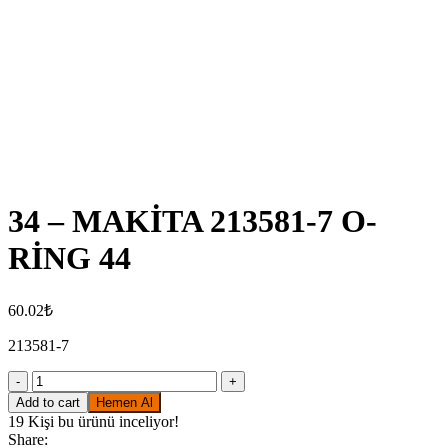
Click to enlarge
34 – MAKİTA 213581-7 O-
RİNG 44
60.02
₺
213581-7
34
-
Add to cart
Hemen Al
MAKİTA
19
Kişi bu ürünü inceliyor!
213581-
Share: