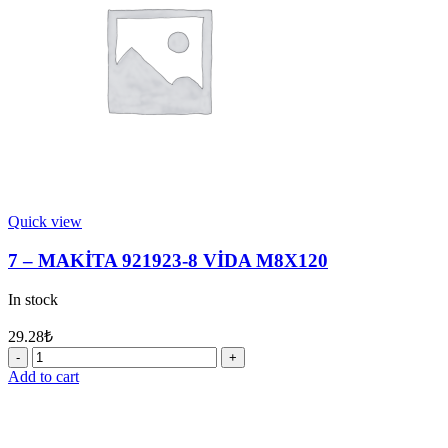
quantity
Quick view
7 – MAKİTA 921923-8 VİDA M8X120
In stock
29.28
₺
7
-
Add to cart
MAKİTA
921923-
8
VİDA