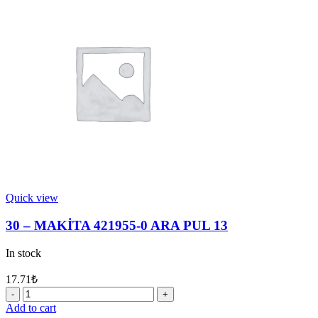
3
METAL
PUL
28
quantity
Quick view
30 – MAKİTA 421955-0 ARA PUL 13
In stock
17.71
₺
30
-
Add to cart
MAKİTA