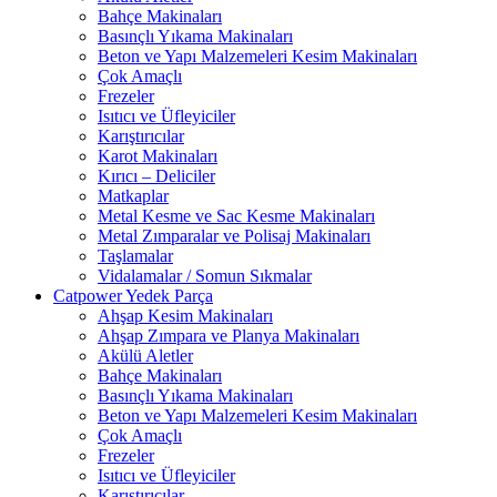
Bahçe Makinaları
Basınçlı Yıkama Makinaları
Beton ve Yapı Malzemeleri Kesim Makinaları
Çok Amaçlı
Frezeler
Isıtıcı ve Üfleyiciler
Karıştırıcılar
Karot Makinaları
Kırıcı – Deliciler
Matkaplar
Metal Kesme ve Sac Kesme Makinaları
Metal Zımparalar ve Polisaj Makinaları
Taşlamalar
Vidalamalar / Somun Sıkmalar
Catpower Yedek Parça
Ahşap Kesim Makinaları
Ahşap Zımpara ve Planya Makinaları
Akülü Aletler
Bahçe Makinaları
Basınçlı Yıkama Makinaları
Beton ve Yapı Malzemeleri Kesim Makinaları
Çok Amaçlı
Frezeler
Isıtıcı ve Üfleyiciler
Karıştırıcılar