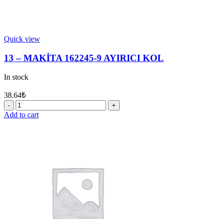
Quick view
13 – MAKİTA 162245-9 AYIRICI KOL
In stock
38.64
₺
13
-
Add to cart
MAKİTA
162245-
9
AYIRICI
KOL
quantity