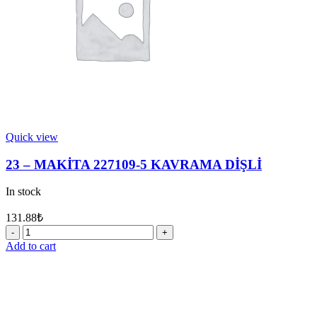
Quick view
23 – MAKİTA 227109-5 KAVRAMA DİŞLİ
In stock
131.88
₺
23
-
Add to cart
MAKİTA
227109-
5
KAVRAMA
DİŞLİ