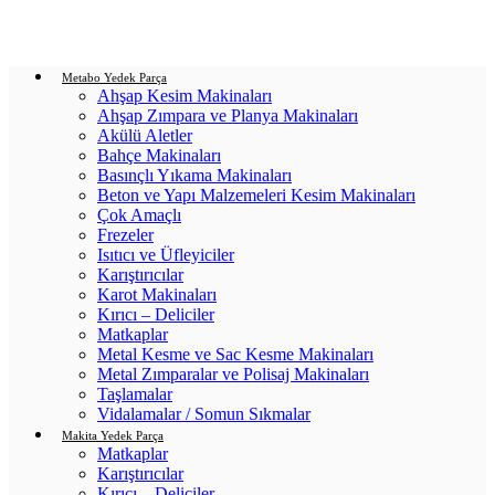
Login / Register
0
items
/
0.00
₺
Metabo Yedek Parça
Ahşap Kesim Makinaları
Ahşap Zımpara ve Planya Makinaları
Akülü Aletler
Bahçe Makinaları
Basınçlı Yıkama Makinaları
Beton ve Yapı Malzemeleri Kesim Makinaları
Çok Amaçlı
Frezeler
Isıtıcı ve Üfleyiciler
Karıştırıcılar
Karot Makinaları
Kırıcı – Deliciler
Matkaplar
Metal Kesme ve Sac Kesme Makinaları
Metal Zımparalar ve Polisaj Makinaları
Taşlamalar
Vidalamalar / Somun Sıkmalar
Makita Yedek Parça
Matkaplar
Karıştırıcılar
Kırıcı – Deliciler