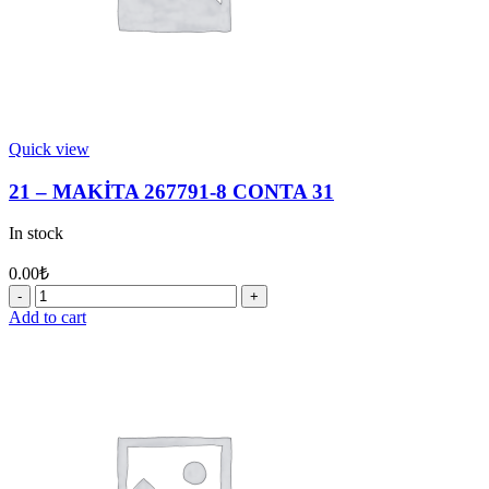
Quick view
21 – MAKİTA 267791-8 CONTA 31
In stock
0.00
₺
21
-
Add to cart
MAKİTA
267791-
8
CONTA
31
quantity