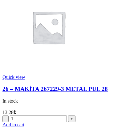
M8X120
quantity
Quick view
26 – MAKİTA 267229-3 METAL PUL 28
In stock
13.28
₺
26
-
Add to cart
MAKİTA
267229-