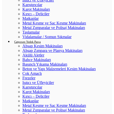
Isıtıcı ve Üfleyiciler
Karıştırıcılar
Karot Makinaları
Kırıcı – Deliciler
Matkaplar
Metal Kesme ve Sac Kesme Makinaları
Metal Zımparalar ve Polisaj Makinaları
Taşlamalar
Vidalamalar / Somun Sıkmalar
Catpower Yedek Parça
Ahşap Kesim Makinaları
Ahşap Zımpara ve Planya Makinaları
Akülü Aletler
Bahçe Makinaları
Basınçlı Yıkama Makinaları
Beton ve Yapı Malzemeleri Kesim Makinaları
Çok Amaçlı
Frezeler
Isıtıcı ve Üfleyiciler
Karıştırıcılar
Karot Makinaları
Kırıcı – Deliciler
Matkaplar
Metal Kesme ve Sac Kesme Makinaları
Metal Zımparalar ve Polisaj Makinaları