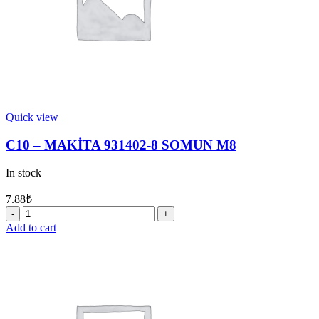
Quick view
C10 – MAKİTA 931402-8 SOMUN M8
In stock
7.88
₺
C10
-
Add to cart
MAKİTA
931402-
8
SOMUN
M8
quantity