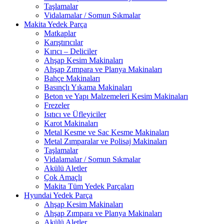
Taşlamalar
Vidalamalar / Somun Sıkmalar
Makita Yedek Parça
Matkaplar
Karıştırıcılar
Kırıcı – Deliciler
Ahşap Kesim Makinaları
Ahşap Zımpara ve Planya Makinaları
Bahçe Makinaları
Basınçlı Yıkama Makinaları
Beton ve Yapı Malzemeleri Kesim Makinaları
Frezeler
Isıtıcı ve Üfleyiciler
Karot Makinaları
Metal Kesme ve Sac Kesme Makinaları
Metal Zımparalar ve Polisaj Makinaları
Taşlamalar
Vidalamalar / Somun Sıkmalar
Akülü Aletler
Çok Amaçlı
Makita Tüm Yedek Parçaları
Hyundai Yedek Parça
Ahşap Kesim Makinaları
Ahşap Zımpara ve Planya Makinaları
Akülü Aletler