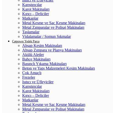
Isıtıcı ve Üfleyiciler
Karıştırıcılar
Karot Makinaları
Kırıcı – Deliciler
Matkaplar
Metal Kesme ve Sac Kesme Makinaları
Metal Zımparalar ve Polisaj Makinaları
Taşlamalar
Vidalamalar / Somun Sıkmalar
Catpower Yedek Parça
Ahşap Kesim Makinaları
Ahşap Zımpara ve Planya Makinaları
Akülü Aletler
Bahçe Makinaları
Basınçlı Yıkama Makinaları
Beton ve Yapı Malzemeleri Kesim Makinaları
Çok Amaçlı
Frezeler
Isıtıcı ve Üfleyiciler
Karıştırıcılar
Karot Makinaları
Kırıcı – Deliciler
Matkaplar
Metal Kesme ve Sac Kesme Makinaları
Metal Zımparalar ve Polisaj Makinaları