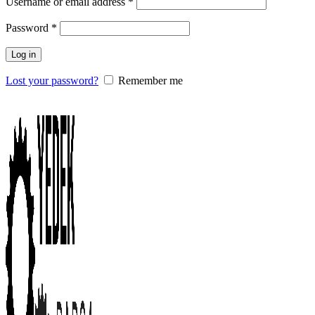
Username or email address
*
Password
*
Log in
Lost your password?
Remember me
0
items
/
0.00
₺
Menu