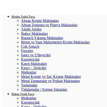
Login / Register
0
items
/
0.00
₺
Metabo Yedek Parça
Ahşap Kesim Makinaları
Ahşap Zımpara ve Planya Makinaları
Akülü Aletler
Bahçe Makinaları
Basınçlı Yıkama Makinaları
Beton ve Yapı Malzemeleri Kesim Makinaları
Çok Amaçlı
Frezeler
Isıtıcı ve Üfleyiciler
Karıştırıcılar
Karot Makinaları
Kırıcı – Deliciler
Matkaplar
Metal Kesme ve Sac Kesme Makinaları
Metal Zımparalar ve Polisaj Makinaları
Taşlamalar
Vidalamalar / Somun Sıkmalar
Makita Yedek Parça
Matkaplar
Karıştırıcılar
Kırıcı – Deliciler