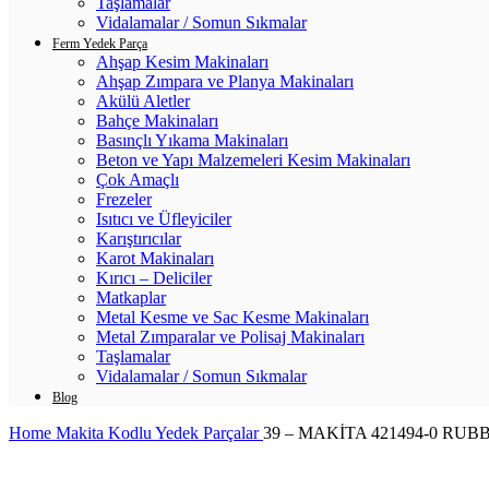
Taşlamalar
Vidalamalar / Somun Sıkmalar
Ferm Yedek Parça
Ahşap Kesim Makinaları
Ahşap Zımpara ve Planya Makinaları
Akülü Aletler
Bahçe Makinaları
Basınçlı Yıkama Makinaları
Beton ve Yapı Malzemeleri Kesim Makinaları
Çok Amaçlı
Frezeler
Isıtıcı ve Üfleyiciler
Karıştırıcılar
Karot Makinaları
Kırıcı – Deliciler
Matkaplar
Metal Kesme ve Sac Kesme Makinaları
Metal Zımparalar ve Polisaj Makinaları
Taşlamalar
Vidalamalar / Somun Sıkmalar
Blog
Home
Makita Kodlu Yedek Parçalar
39 – MAKİTA 421494-0 RUB