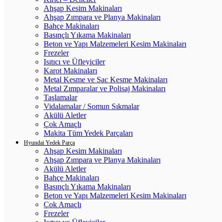
Ahşap Kesim Makinaları
Ahşap Zımpara ve Planya Makinaları
Bahçe Makinaları
Basınçlı Yıkama Makinaları
Beton ve Yapı Malzemeleri Kesim Makinaları
Frezeler
Isıtıcı ve Üfleyiciler
Karot Makinaları
Metal Kesme ve Sac Kesme Makinaları
Metal Zımparalar ve Polisaj Makinaları
Taşlamalar
Vidalamalar / Somun Sıkmalar
Akülü Aletler
Çok Amaçlı
Makita Tüm Yedek Parçaları
Hyundai Yedek Parça
Ahşap Kesim Makinaları
Ahşap Zımpara ve Planya Makinaları
Akülü Aletler
Bahçe Makinaları
Basınçlı Yıkama Makinaları
Beton ve Yapı Malzemeleri Kesim Makinaları
Çok Amaçlı
Frezeler