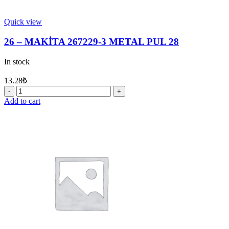
Quick view
26 – MAKİTA 267229-3 METAL PUL 28
In stock
13.28
₺
26
-
Add to cart
MAKİTA
267229-
3
METAL
PUL
28
quantity