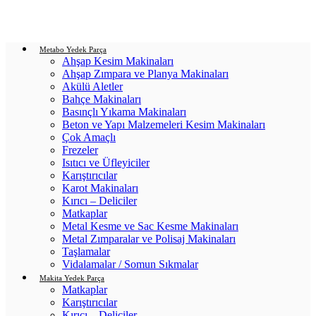
Login / Register
0
items
/
0.00
₺
Metabo Yedek Parça
Ahşap Kesim Makinaları
Ahşap Zımpara ve Planya Makinaları
Akülü Aletler
Bahçe Makinaları
Basınçlı Yıkama Makinaları
Beton ve Yapı Malzemeleri Kesim Makinaları
Çok Amaçlı
Frezeler
Isıtıcı ve Üfleyiciler
Karıştırıcılar
Karot Makinaları
Kırıcı – Deliciler
Matkaplar
Metal Kesme ve Sac Kesme Makinaları
Metal Zımparalar ve Polisaj Makinaları
Taşlamalar
Vidalamalar / Somun Sıkmalar
Makita Yedek Parça
Matkaplar
Karıştırıcılar
Kırıcı – Deliciler