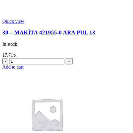
Quick view
30 – MAKİTA 421955-0 ARA PUL 13
In stock
17.71
₺
30
-
Add to cart
MAKİTA
421955-
0
ARA
PUL
13
quantity