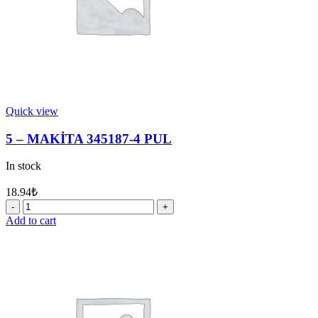
Quick view
5 – MAKİTA 345187-4 PUL
In stock
18.94
₺
5
-
Add to cart
MAKİTA
345187-
4
PUL
quantity