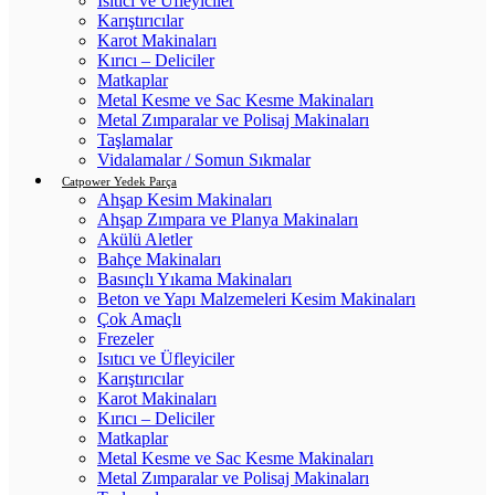
Isıtıcı ve Üfleyiciler
Karıştırıcılar
Karot Makinaları
Kırıcı – Deliciler
Matkaplar
Metal Kesme ve Sac Kesme Makinaları
Metal Zımparalar ve Polisaj Makinaları
Taşlamalar
Vidalamalar / Somun Sıkmalar
Catpower Yedek Parça
Ahşap Kesim Makinaları
Ahşap Zımpara ve Planya Makinaları
Akülü Aletler
Bahçe Makinaları
Basınçlı Yıkama Makinaları
Beton ve Yapı Malzemeleri Kesim Makinaları
Çok Amaçlı
Frezeler
Isıtıcı ve Üfleyiciler
Karıştırıcılar
Karot Makinaları
Kırıcı – Deliciler
Matkaplar
Metal Kesme ve Sac Kesme Makinaları
Metal Zımparalar ve Polisaj Makinaları