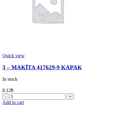
Quick view
3 – MAKİTA 417629-9 KAPAK
In stock
8.12
₺
3
-
Add to cart
MAKİTA
417629-
9
KAPAK
quantity