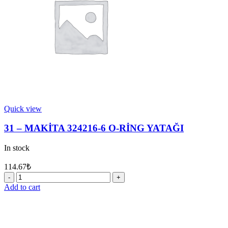
Quick view
31 – MAKİTA 324216-6 O-RİNG YATAĞI
In stock
114.67
₺
31
-
Add to cart
MAKİTA
324216-
6
O-