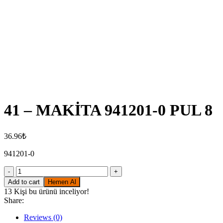
Click to enlarge
41 – MAKİTA 941201-0 PUL 8
36.96
₺
941201-0
41
-
Add to cart
Hemen Al
MAKİTA
13
Kişi bu ürünü inceliyor!
941201-
Share:
0
PUL
Reviews (0)