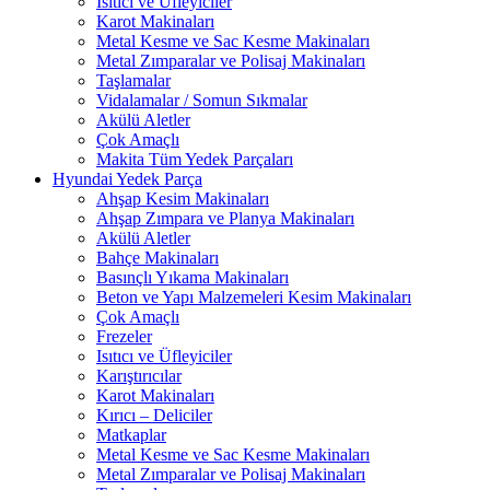
Isıtıcı ve Üfleyiciler
Karot Makinaları
Metal Kesme ve Sac Kesme Makinaları
Metal Zımparalar ve Polisaj Makinaları
Taşlamalar
Vidalamalar / Somun Sıkmalar
Akülü Aletler
Çok Amaçlı
Makita Tüm Yedek Parçaları
Hyundai Yedek Parça
Ahşap Kesim Makinaları
Ahşap Zımpara ve Planya Makinaları
Akülü Aletler
Bahçe Makinaları
Basınçlı Yıkama Makinaları
Beton ve Yapı Malzemeleri Kesim Makinaları
Çok Amaçlı
Frezeler
Isıtıcı ve Üfleyiciler
Karıştırıcılar
Karot Makinaları
Kırıcı – Deliciler
Matkaplar
Metal Kesme ve Sac Kesme Makinaları
Metal Zımparalar ve Polisaj Makinaları