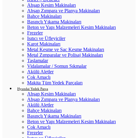
Ahşap Kesim Makinaları
Ahşap Zımpara ve Planya Makinaları
Bahçe Makinaları
Basınçlı Yıkama Makinaları
Beton ve Yapı Malzemeleri Kesim Makinaları
Frezeler
Isıtıcı ve Üfleyiciler
Karot Makinaları
Metal Kesme ve Sac Kesme Makinaları
Metal Zımparalar ve Polisaj Makinaları
Taşlamalar
Vidalamalar / Somun Sıkmalar
Akülü Aletler
Çok Amaçlı
Makita Tüm Yedek Parçaları
Hyundai Yedek Parça
Ahşap Kesim Makinaları
Ahşap Zımpara ve Planya Makinaları
Akülü Aletler
Bahçe Makinaları
Basınçlı Yıkama Makinaları
Beton ve Yapı Malzemeleri Kesim Makinaları
Çok Amaçlı
Frezeler