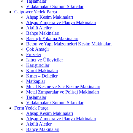
Taşlamalar
Vidalamalar / Somun Sıkmalar
Catpower Yedek Parça
Ahşap Kesim Makinaları
Ahşap Zımpara ve Planya Makinaları
Akülü Aletler
Bahçe Makinaları
Basınçlı Yıkama Makinaları
Beton ve Yapı Malzemeleri Kesim Makinaları
Çok Amaçlı
Frezeler
Isıtıcı ve Üfleyiciler
Karıştırıcılar
Karot Makinaları
Kırıcı – Deliciler
Matkaplar
Metal Kesme ve Sac Kesme Makinaları
Metal Zımparalar ve Polisaj Makinaları
Taşlamalar
Vidalamalar / Somun Sıkmalar
Ferm Yedek Parça
Ahşap Kesim Makinaları
Ahşap Zımpara ve Planya Makinaları
Akülü Aletler
Bahçe Makinaları