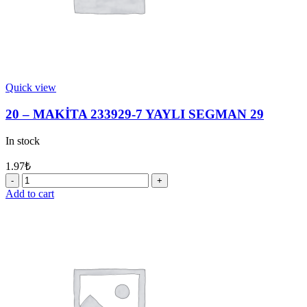
Quick view
20 – MAKİTA 233929-7 YAYLI SEGMAN 29
In stock
1.97
₺
20
-
Add to cart
MAKİTA
233929-
7
YAYLI
SEGMAN
29
quantity