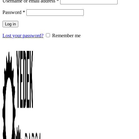
Username or email address
*
Password
*
Log in
Lost your password?
Remember me
0
items
/
0.00
₺
Menu