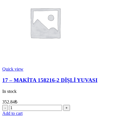
RİNG
YATAĞI
quantity
Quick view
17 – MAKİTA 158216-2 DİŞLİ YUVASI
In stock
352.84
₺
17
-
Add to cart
MAKİTA
158216-
2