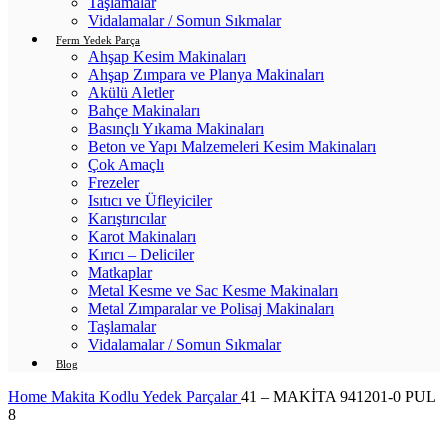
Taşlamalar
Vidalamalar / Somun Sıkmalar
Ferm Yedek Parça
Ahşap Kesim Makinaları
Ahşap Zımpara ve Planya Makinaları
Akülü Aletler
Bahçe Makinaları
Basınçlı Yıkama Makinaları
Beton ve Yapı Malzemeleri Kesim Makinaları
Çok Amaçlı
Frezeler
Isıtıcı ve Üfleyiciler
Karıştırıcılar
Karot Makinaları
Kırıcı – Deliciler
Matkaplar
Metal Kesme ve Sac Kesme Makinaları
Metal Zımparalar ve Polisaj Makinaları
Taşlamalar
Vidalamalar / Somun Sıkmalar
Blog
Home
Makita Kodlu Yedek Parçalar
41 – MAKİTA 941201-0 PUL
8