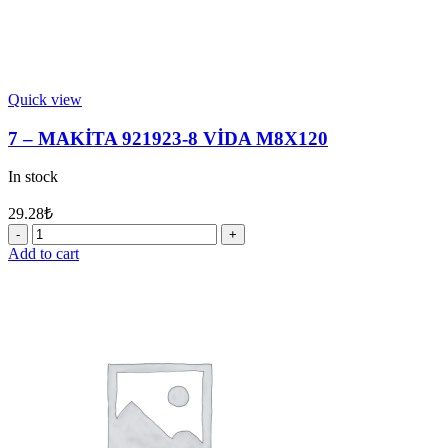
Quick view
7 – MAKİTA 921923-8 VİDA M8X120
In stock
29.28
₺
7
-
Add to cart
MAKİTA
921923-
8
VİDA
M8X120
quantity