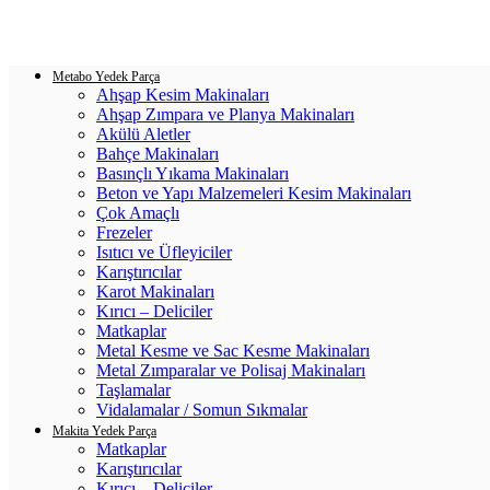
Login / Register
0
items
/
0.00
₺
Metabo Yedek Parça
Ahşap Kesim Makinaları
Ahşap Zımpara ve Planya Makinaları
Akülü Aletler
Bahçe Makinaları
Basınçlı Yıkama Makinaları
Beton ve Yapı Malzemeleri Kesim Makinaları
Çok Amaçlı
Frezeler
Isıtıcı ve Üfleyiciler
Karıştırıcılar
Karot Makinaları
Kırıcı – Deliciler
Matkaplar
Metal Kesme ve Sac Kesme Makinaları
Metal Zımparalar ve Polisaj Makinaları
Taşlamalar
Vidalamalar / Somun Sıkmalar
Makita Yedek Parça
Matkaplar
Karıştırıcılar
Kırıcı – Deliciler