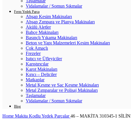
Taşlamalar
Vidalamalar / Somun Sıkmalar
Ferm Yedek Parça
Ahşap Kesim Makinaları
Ahşap Zımpara ve Planya Makinaları
Akülü Aletler
Bahçe Makinaları
Basınçlı Yıkama Makinaları
Beton ve Yapı Malzemeleri Kesim Makinaları
Çok Amaçlı
Frezeler
Isıtıcı ve Üfleyiciler
Karıştırıcılar
Karot Makinaları
Kırıcı – Deliciler
Matkaplar
Metal Kesme ve Sac Kesme Makinaları
Metal Zımparalar ve Polisaj Makinaları
Taşlamalar
Vidalamalar / Somun Sıkmalar
Blog
Home
Makita Kodlu Yedek Parçalar
46 – MAKİTA 310345-1 SİLİ