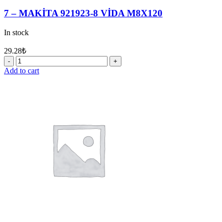
7 – MAKİTA 921923-8 VİDA M8X120
In stock
29.28
₺
7
-
Add to cart
MAKİTA
921923-
8
VİDA
M8X120
quantity