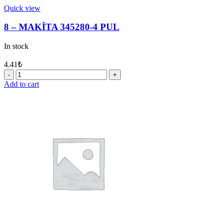
Quick view
8 – MAKİTA 345280-4 PUL
In stock
4.41
₺
8
-
Add to cart
MAKİTA
345280-
4
PUL
quantity