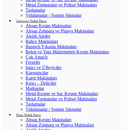
Metal Zımparalar ve Polisaj Makinaları
Taşlamalar
Vidalamalar / Somun Sıkmalar
Catpower Yedek Parça
Ahşap Kesim Makinaları
Ahşap Zımpara ve Planya Makinaları
Akülü Aletler
Bahçe Makinaları
Basınçlı Yıkama Makinaları
Beton ve Yapı Malzemeleri Kesim Makinaları
Çok Amaçlı
Frezeler
Isıtıcı ve Üfleyiciler
Karıştırıcılar
Karot Makinaları
Kırıcı – Deliciler
Matkaplar
Metal Kesme ve Sac Kesme Makinaları
Metal Zımparalar ve Polisaj Makinaları
Taşlamalar
Vidalamalar / Somun Sıkmalar
Ferm Yedek Parça
Ahşap Kesim Makinaları
Ahşap Zımpara ve Planya Makinaları