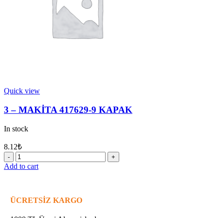
Quick view
3 – MAKİTA 417629-9 KAPAK
In stock
8.12
₺
3
-
Add to cart
MAKİTA
417629-
9
KAPAK
ÜCRETSİZ KARGO
quantity