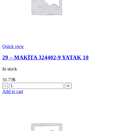
Quick view
29 – MAKİTA 324402-9 YATAK 10
In stock
31.73
₺
29
-
Add to cart
MAKİTA
324402-
9
YATAK
10
quantity