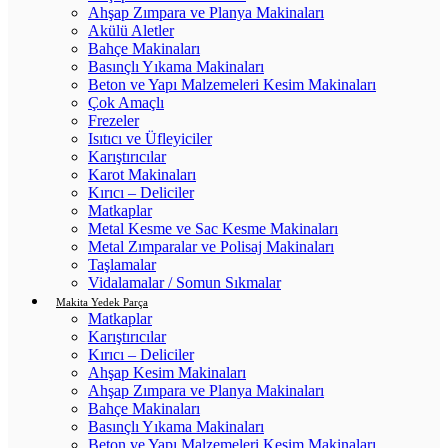
Ahşap Zımpara ve Planya Makinaları
Akülü Aletler
Bahçe Makinaları
Basınçlı Yıkama Makinaları
Beton ve Yapı Malzemeleri Kesim Makinaları
Çok Amaçlı
Frezeler
Isıtıcı ve Üfleyiciler
Karıştırıcılar
Karot Makinaları
Kırıcı – Deliciler
Matkaplar
Metal Kesme ve Sac Kesme Makinaları
Metal Zımparalar ve Polisaj Makinaları
Taşlamalar
Vidalamalar / Somun Sıkmalar
Makita Yedek Parça
Matkaplar
Karıştırıcılar
Kırıcı – Deliciler
Ahşap Kesim Makinaları
Ahşap Zımpara ve Planya Makinaları
Bahçe Makinaları
Basınçlı Yıkama Makinaları
Beton ve Yapı Malzemeleri Kesim Makinaları