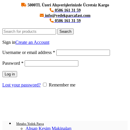
5000TL Üzeri Alışverişlerinizde Ücretsiz Kargo
0506 161 31 59
info@yedekparcafast.com
0506 161 31 59
Search
Login / Register
Sign in
Create an Account
Username or email address
*
Password
*
Log in
Lost your password?
Remember me
0
items
/
0.00
₺
Menu
Login / Register
0
items
/
0.00
₺
Metabo Yedek Parça
Ahşap Kesim Makinaları