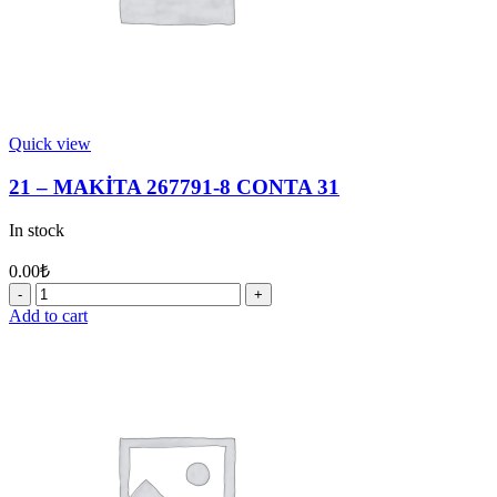
Quick view
21 – MAKİTA 267791-8 CONTA 31
In stock
0.00
₺
21
-
Add to cart
MAKİTA
267791-
8
CONTA
31
quantity