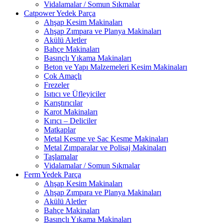
Vidalamalar / Somun Sıkmalar
Catpower Yedek Parça
Ahşap Kesim Makinaları
Ahşap Zımpara ve Planya Makinaları
Akülü Aletler
Bahçe Makinaları
Basınçlı Yıkama Makinaları
Beton ve Yapı Malzemeleri Kesim Makinaları
Çok Amaçlı
Frezeler
Isıtıcı ve Üfleyiciler
Karıştırıcılar
Karot Makinaları
Kırıcı – Deliciler
Matkaplar
Metal Kesme ve Sac Kesme Makinaları
Metal Zımparalar ve Polisaj Makinaları
Taşlamalar
Vidalamalar / Somun Sıkmalar
Ferm Yedek Parça
Ahşap Kesim Makinaları
Ahşap Zımpara ve Planya Makinaları
Akülü Aletler
Bahçe Makinaları
Basınçlı Yıkama Makinaları