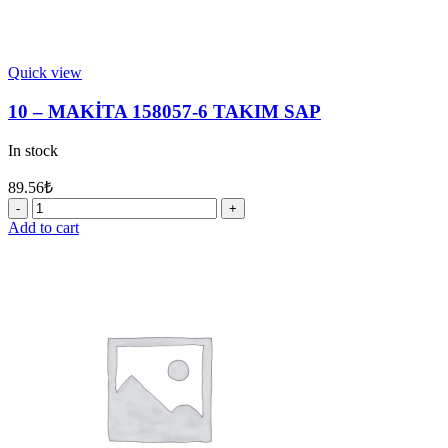
Quick view
10 – MAKİTA 158057-6 TAKIM SAP
In stock
89.56
₺
10
-
Add to cart
MAKİTA
158057-
6
TAKIM
SAP
quantity