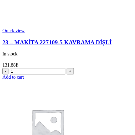
Quick view
23 – MAKİTA 227109-5 KAVRAMA DİŞLİ
In stock
131.88
₺
23
-
Add to cart
MAKİTA
227109-
5
KAVRAMA
DİŞLİ
quantity