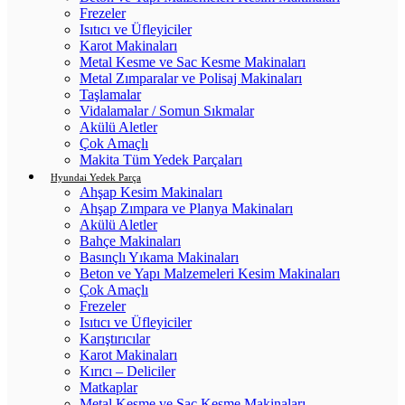
Frezeler
Isıtıcı ve Üfleyiciler
Karot Makinaları
Metal Kesme ve Sac Kesme Makinaları
Metal Zımparalar ve Polisaj Makinaları
Taşlamalar
Vidalamalar / Somun Sıkmalar
Akülü Aletler
Çok Amaçlı
Makita Tüm Yedek Parçaları
Hyundai Yedek Parça
Ahşap Kesim Makinaları
Ahşap Zımpara ve Planya Makinaları
Akülü Aletler
Bahçe Makinaları
Basınçlı Yıkama Makinaları
Beton ve Yapı Malzemeleri Kesim Makinaları
Çok Amaçlı
Frezeler
Isıtıcı ve Üfleyiciler
Karıştırıcılar
Karot Makinaları
Kırıcı – Deliciler
Matkaplar
Metal Kesme ve Sac Kesme Makinaları