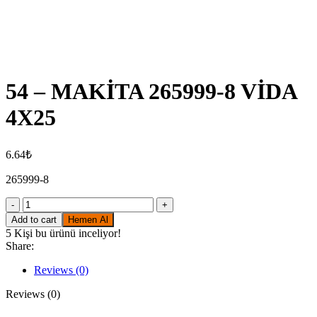
Click to enlarge
54 – MAKİTA 265999-8 VİDA
4X25
6.64
₺
265999-8
54
-
Add to cart
Hemen Al
MAKİTA
5
Kişi bu ürünü inceliyor!
265999-
Share:
8
VİDA
Reviews (0)
4X25
quantity
Reviews (0)