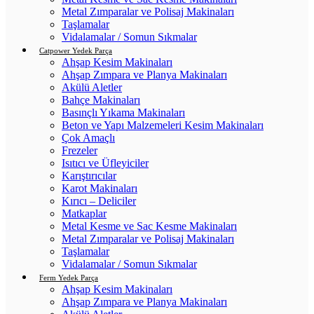
Metal Zımparalar ve Polisaj Makinaları
Taşlamalar
Vidalamalar / Somun Sıkmalar
Catpower Yedek Parça
Ahşap Kesim Makinaları
Ahşap Zımpara ve Planya Makinaları
Akülü Aletler
Bahçe Makinaları
Basınçlı Yıkama Makinaları
Beton ve Yapı Malzemeleri Kesim Makinaları
Çok Amaçlı
Frezeler
Isıtıcı ve Üfleyiciler
Karıştırıcılar
Karot Makinaları
Kırıcı – Deliciler
Matkaplar
Metal Kesme ve Sac Kesme Makinaları
Metal Zımparalar ve Polisaj Makinaları
Taşlamalar
Vidalamalar / Somun Sıkmalar
Ferm Yedek Parça
Ahşap Kesim Makinaları
Ahşap Zımpara ve Planya Makinaları