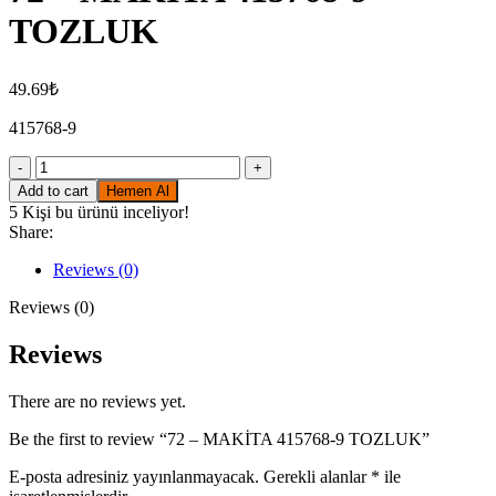
TOZLUK
49.69
₺
415768-9
72
-
Add to cart
Hemen Al
MAKİTA
5
Kişi bu ürünü inceliyor!
415768-
Share:
9
TOZLUK
Reviews (0)
quantity
Reviews (0)
Reviews
There are no reviews yet.
Be the first to review “72 – MAKİTA 415768-9 TOZLUK”
E-posta adresiniz yayınlanmayacak.
Gerekli alanlar
*
ile