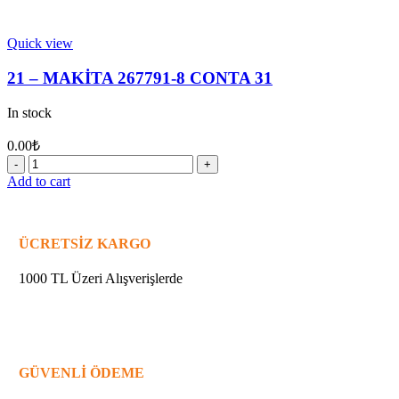
Quick view
21 – MAKİTA 267791-8 CONTA 31
In stock
0.00
₺
21
-
Add to cart
MAKİTA
267791-
8
CONTA
ÜCRETSİZ KARGO
31
quantity
1000 TL Üzeri Alışverişlerde
GÜVENLİ ÖDEME