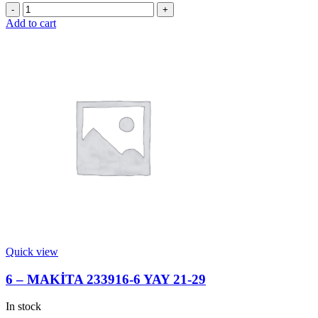
23
-
Add to cart
MAKİTA
227109-
5
KAVRAMA
DİŞLİ
quantity
Quick view
6 – MAKİTA 233916-6 YAY 21-29
In stock