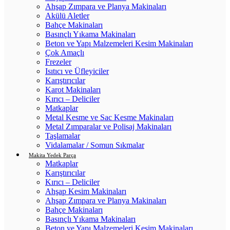
Ahşap Zımpara ve Planya Makinaları
Akülü Aletler
Bahçe Makinaları
Basınçlı Yıkama Makinaları
Beton ve Yapı Malzemeleri Kesim Makinaları
Çok Amaçlı
Frezeler
Isıtıcı ve Üfleyiciler
Karıştırıcılar
Karot Makinaları
Kırıcı – Deliciler
Matkaplar
Metal Kesme ve Sac Kesme Makinaları
Metal Zımparalar ve Polisaj Makinaları
Taşlamalar
Vidalamalar / Somun Sıkmalar
Makita Yedek Parça
Matkaplar
Karıştırıcılar
Kırıcı – Deliciler
Ahşap Kesim Makinaları
Ahşap Zımpara ve Planya Makinaları
Bahçe Makinaları
Basınçlı Yıkama Makinaları
Beton ve Yapı Malzemeleri Kesim Makinaları