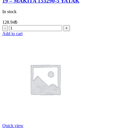
19 – MAKİTA 153290-5 YATAK
In stock
128.94
₺
19
-
Add to cart
MAKİTA
153290-
5
YATAK
quantity
Quick view