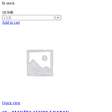
In stock
18.94
₺
5
-
Add to cart
MAKİTA
345187-
4
PUL
quantity
Quick view