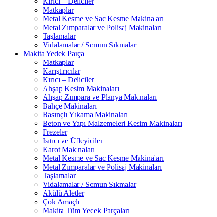
Kırıcı – Deliciler
Matkaplar
Metal Kesme ve Sac Kesme Makinaları
Metal Zımparalar ve Polisaj Makinaları
Taşlamalar
Vidalamalar / Somun Sıkmalar
Makita Yedek Parça
Matkaplar
Karıştırıcılar
Kırıcı – Deliciler
Ahşap Kesim Makinaları
Ahşap Zımpara ve Planya Makinaları
Bahçe Makinaları
Basınçlı Yıkama Makinaları
Beton ve Yapı Malzemeleri Kesim Makinaları
Frezeler
Isıtıcı ve Üfleyiciler
Karot Makinaları
Metal Kesme ve Sac Kesme Makinaları
Metal Zımparalar ve Polisaj Makinaları
Taşlamalar
Vidalamalar / Somun Sıkmalar
Akülü Aletler
Çok Amaçlı
Makita Tüm Yedek Parçaları