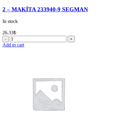
2 – MAKİTA 233940-9 SEGMAN
In stock
26.33
₺
2
-
Add to cart
MAKİTA
233940-
9
SEGMAN
quantity