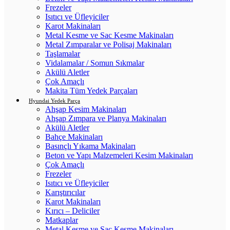
Frezeler
Isıtıcı ve Üfleyiciler
Karot Makinaları
Metal Kesme ve Sac Kesme Makinaları
Metal Zımparalar ve Polisaj Makinaları
Taşlamalar
Vidalamalar / Somun Sıkmalar
Akülü Aletler
Çok Amaçlı
Makita Tüm Yedek Parçaları
Hyundai Yedek Parça
Ahşap Kesim Makinaları
Ahşap Zımpara ve Planya Makinaları
Akülü Aletler
Bahçe Makinaları
Basınçlı Yıkama Makinaları
Beton ve Yapı Malzemeleri Kesim Makinaları
Çok Amaçlı
Frezeler
Isıtıcı ve Üfleyiciler
Karıştırıcılar
Karot Makinaları
Kırıcı – Deliciler
Matkaplar
Metal Kesme ve Sac Kesme Makinaları