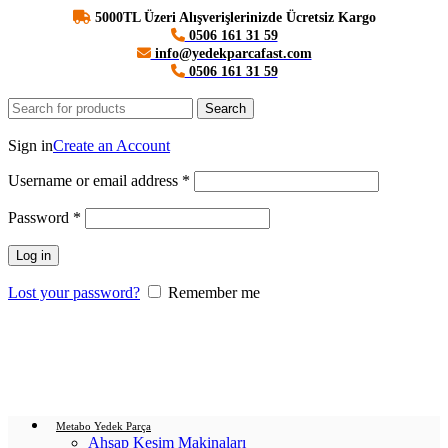
5000TL Üzeri Alışverişlerinizde Ücretsiz Kargo
0506 161 31 59
info@yedekparcafast.com
0506 161 31 59
Search
Login / Register
Sign in
Create an Account
Username or email address
*
Password
*
Log in
Lost your password?
Remember me
0
items
/
0.00
₺
Menu
Login / Register
0
items
/
0.00
₺
Metabo Yedek Parça
Ahşap Kesim Makinaları