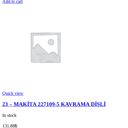
-
Add to cart
MAKİTA
233929-
7
YAYLI
SEGMAN
29
quantity
Quick view
23 – MAKİTA 227109-5 KAVRAMA DİŞLİ
In stock
131.88
₺