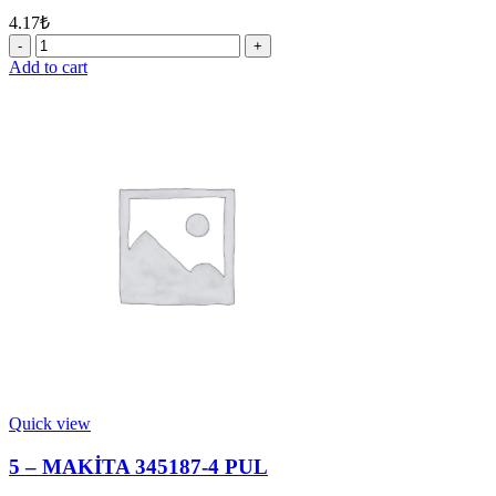
4.17
₺
6
-
Add to cart
MAKİTA
233916-
6
YAY
21-
29
quantity
Quick view
5 – MAKİTA 345187-4 PUL