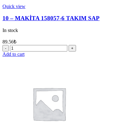
Quick view
10 – MAKİTA 158057-6 TAKIM SAP
In stock
89.56
₺
10
-
Add to cart
MAKİTA
158057-
6
TAKIM
SAP
quantity