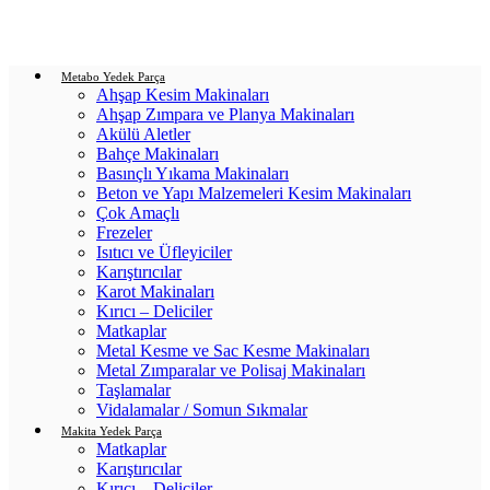
Login / Register
0
items
/
0.00
₺
Metabo Yedek Parça
Ahşap Kesim Makinaları
Ahşap Zımpara ve Planya Makinaları
Akülü Aletler
Bahçe Makinaları
Basınçlı Yıkama Makinaları
Beton ve Yapı Malzemeleri Kesim Makinaları
Çok Amaçlı
Frezeler
Isıtıcı ve Üfleyiciler
Karıştırıcılar
Karot Makinaları
Kırıcı – Deliciler
Matkaplar
Metal Kesme ve Sac Kesme Makinaları
Metal Zımparalar ve Polisaj Makinaları
Taşlamalar
Vidalamalar / Somun Sıkmalar
Makita Yedek Parça
Matkaplar
Karıştırıcılar
Kırıcı – Deliciler