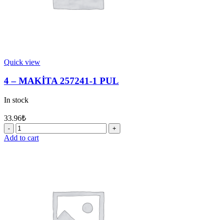
Quick view
4 – MAKİTA 257241-1 PUL
In stock
33.96
₺
4
-
Add to cart
MAKİTA
257241-
1
PUL
quantity