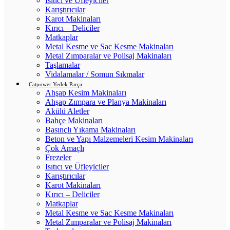
Isıtıcı ve Üfleyiciler
Karıştırıcılar
Karot Makinaları
Kırıcı – Deliciler
Matkaplar
Metal Kesme ve Sac Kesme Makinaları
Metal Zımparalar ve Polisaj Makinaları
Taşlamalar
Vidalamalar / Somun Sıkmalar
Catpower Yedek Parça
Ahşap Kesim Makinaları
Ahşap Zımpara ve Planya Makinaları
Akülü Aletler
Bahçe Makinaları
Basınçlı Yıkama Makinaları
Beton ve Yapı Malzemeleri Kesim Makinaları
Çok Amaçlı
Frezeler
Isıtıcı ve Üfleyiciler
Karıştırıcılar
Karot Makinaları
Kırıcı – Deliciler
Matkaplar
Metal Kesme ve Sac Kesme Makinaları
Metal Zımparalar ve Polisaj Makinaları