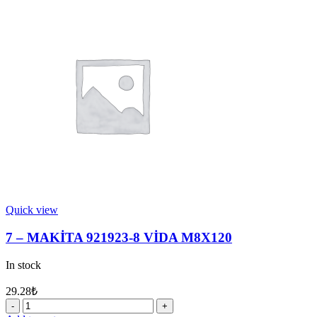
213345-
9
YAĞ
KEÇESİ
25
quantity
Quick view
7 – MAKİTA 921923-8 VİDA M8X120
In stock
29.28
₺
7
-