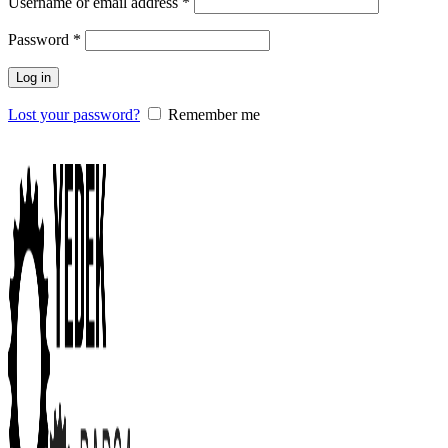
Username or email address
*
Password
*
Log in
Lost your password?
Remember me
0
items
/
0.00
₺
Menu