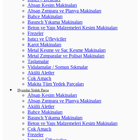
Ahşap Kesim Makinaları
Ahşap Zımpara ve Planya Makinaları
Bahçe Makinaları
Basınçlı Yıkama Makinaları
Beton ve Yapı Malzemeleri Kesim Makinaları
Frezeler
Isıtıcı ve Üfleyiciler
Karot Makinaları
Metal Kesme ve Sac Kesme Makinaları
Metal Zımparalar ve Polisaj Makinaları
Taşlamalar
Vidalamalar / Somun Sıkmalar
Akülü Aletler
Çok Amaçlı
Makita Tüm Yedek Parçaları
Hyundai Yedek Parça
Ahşap Kesim Makinaları
Ahşap Zımpara ve Planya Makinaları
Akülü Aletler
Bahçe Makinaları
Basınçlı Yıkama Makinaları
Beton ve Yapı Malzemeleri Kesim Makinaları
Çok Amaçlı
Frezeler