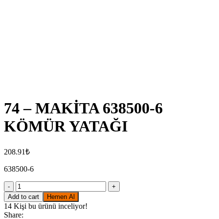
Click to enlarge
74 – MAKİTA 638500-6
KÖMÜR YATAĞI
208.91
₺
638500-6
74
-
Add to cart
Hemen Al
MAKİTA
14
Kişi bu ürünü inceliyor!
638500-
Share: