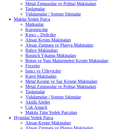
Metal Zımparalar ve Polisaj Makinaları
Taşlamalar
Vidalamalar / Somun Sıkmalar
Makita Yedek Parça
Matkaplar
Karıştırıcılar
Kırıcı – Deliciler
Ahşap Kesim Makinaları
Ahşap Zımpara ve Planya Makinaları
Bahçe Makinaları
Basınçlı Yıkama Makinaları
Beton ve Yapı Malzemeleri Kesim Makinaları
Frezeler
Isıtıcı ve Üfleyiciler
Karot Makinaları
Metal Kesme ve Sac Kesme Makinaları
Metal Zımparalar ve Polisaj Makinaları
Taşlamalar
Vidalamalar / Somun Sıkmalar
Akülü Aletler
Çok Amaçlı
Makita Tüm Yedek Parçaları
Hyundai Yedek Parça
Ahşap Kesim Makinaları
Ahşap Zımpara ve Planya Makinaları