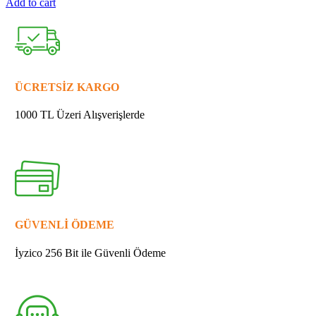
Add to cart
MAKİTA
921923-
8
VİDA
M8X120
quantity
ÜCRETSİZ KARGO
1000 TL Üzeri Alışverişlerde
GÜVENLİ ÖDEME
İyzico 256 Bit ile Güvenli Ödeme