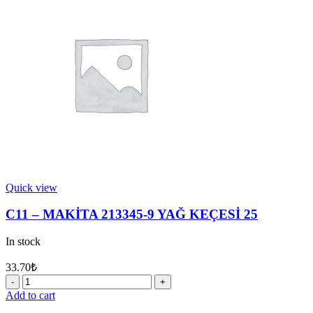
KAPAK
quantity
Quick view
C11 – MAKİTA 213345-9 YAĞ KEÇESİ 25
In stock
33.70
₺
C11
-
Add to cart
MAKİTA