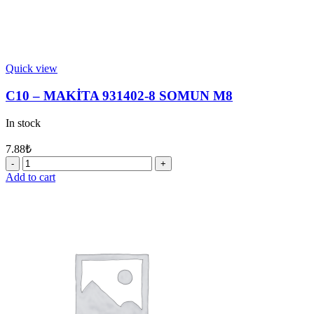
Quick view
C10 – MAKİTA 931402-8 SOMUN M8
In stock
7.88
₺
C10
-
Add to cart
MAKİTA
931402-
8
SOMUN
M8
quantity