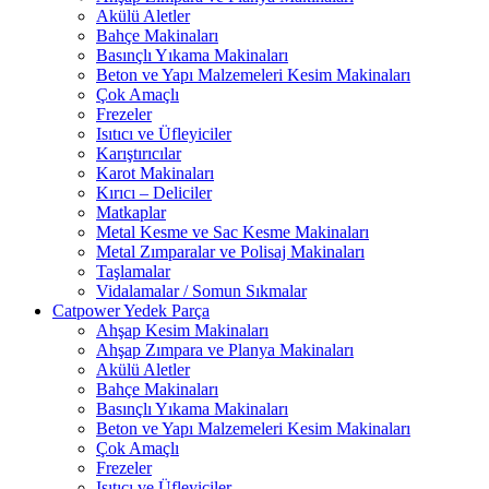
Akülü Aletler
Bahçe Makinaları
Basınçlı Yıkama Makinaları
Beton ve Yapı Malzemeleri Kesim Makinaları
Çok Amaçlı
Frezeler
Isıtıcı ve Üfleyiciler
Karıştırıcılar
Karot Makinaları
Kırıcı – Deliciler
Matkaplar
Metal Kesme ve Sac Kesme Makinaları
Metal Zımparalar ve Polisaj Makinaları
Taşlamalar
Vidalamalar / Somun Sıkmalar
Catpower Yedek Parça
Ahşap Kesim Makinaları
Ahşap Zımpara ve Planya Makinaları
Akülü Aletler
Bahçe Makinaları
Basınçlı Yıkama Makinaları
Beton ve Yapı Malzemeleri Kesim Makinaları
Çok Amaçlı
Frezeler
Isıtıcı ve Üfleyiciler