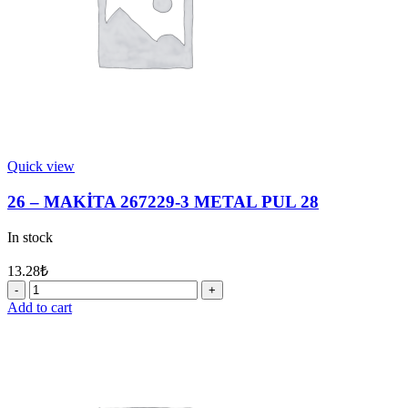
Quick view
26 – MAKİTA 267229-3 METAL PUL 28
In stock
13.28
₺
26
-
Add to cart
MAKİTA
267229-
3
METAL
PUL
28