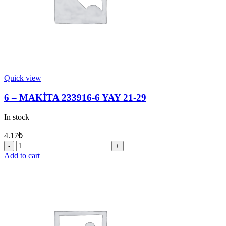
Quick view
6 – MAKİTA 233916-6 YAY 21-29
In stock
4.17
₺
6
-
Add to cart
MAKİTA
233916-
6
YAY
21-
29
quantity