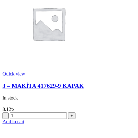
quantity
Quick view
3 – MAKİTA 417629-9 KAPAK
In stock
8.12
₺
3
-
Add to cart
MAKİTA
417629-
9