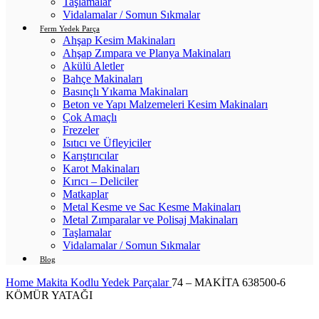
Taşlamalar
Vidalamalar / Somun Sıkmalar
Ferm Yedek Parça
Ahşap Kesim Makinaları
Ahşap Zımpara ve Planya Makinaları
Akülü Aletler
Bahçe Makinaları
Basınçlı Yıkama Makinaları
Beton ve Yapı Malzemeleri Kesim Makinaları
Çok Amaçlı
Frezeler
Isıtıcı ve Üfleyiciler
Karıştırıcılar
Karot Makinaları
Kırıcı – Deliciler
Matkaplar
Metal Kesme ve Sac Kesme Makinaları
Metal Zımparalar ve Polisaj Makinaları
Taşlamalar
Vidalamalar / Somun Sıkmalar
Blog
Home
Makita Kodlu Yedek Parçalar
74 – MAKİTA 638500-6
KÖMÜR YATAĞI