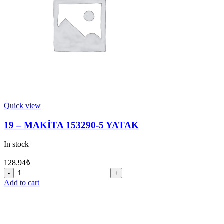
quantity
Quick view
19 – MAKİTA 153290-5 YATAK
In stock
128.94
₺
19
-
Add to cart
MAKİTA
153290-
5
YATAK