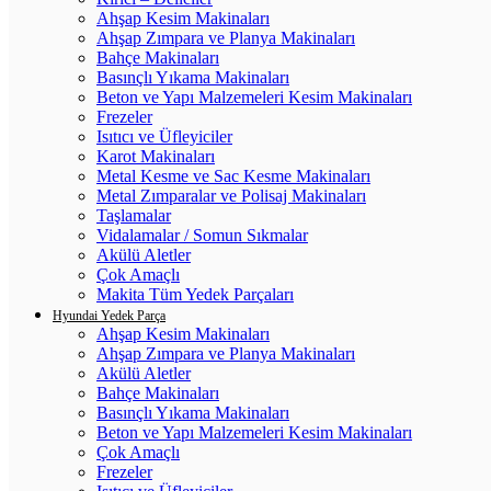
Ahşap Kesim Makinaları
Ahşap Zımpara ve Planya Makinaları
Bahçe Makinaları
Basınçlı Yıkama Makinaları
Beton ve Yapı Malzemeleri Kesim Makinaları
Frezeler
Isıtıcı ve Üfleyiciler
Karot Makinaları
Metal Kesme ve Sac Kesme Makinaları
Metal Zımparalar ve Polisaj Makinaları
Taşlamalar
Vidalamalar / Somun Sıkmalar
Akülü Aletler
Çok Amaçlı
Makita Tüm Yedek Parçaları
Hyundai Yedek Parça
Ahşap Kesim Makinaları
Ahşap Zımpara ve Planya Makinaları
Akülü Aletler
Bahçe Makinaları
Basınçlı Yıkama Makinaları
Beton ve Yapı Malzemeleri Kesim Makinaları
Çok Amaçlı
Frezeler