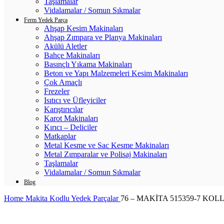
Taşlamalar
Vidalamalar / Somun Sıkmalar
Ferm Yedek Parça
Ahşap Kesim Makinaları
Ahşap Zımpara ve Planya Makinaları
Akülü Aletler
Bahçe Makinaları
Basınçlı Yıkama Makinaları
Beton ve Yapı Malzemeleri Kesim Makinaları
Çok Amaçlı
Frezeler
Isıtıcı ve Üfleyiciler
Karıştırıcılar
Karot Makinaları
Kırıcı – Deliciler
Matkaplar
Metal Kesme ve Sac Kesme Makinaları
Metal Zımparalar ve Polisaj Makinaları
Taşlamalar
Vidalamalar / Somun Sıkmalar
Blog
Home
Makita Kodlu Yedek Parçalar
76 – MAKİTA 515359-7 KOL