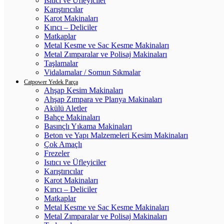
Isıtıcı ve Üfleyiciler
Karıştırıcılar
Karot Makinaları
Kırıcı – Deliciler
Matkaplar
Metal Kesme ve Sac Kesme Makinaları
Metal Zımparalar ve Polisaj Makinaları
Taşlamalar
Vidalamalar / Somun Sıkmalar
Catpower Yedek Parça
Ahşap Kesim Makinaları
Ahşap Zımpara ve Planya Makinaları
Akülü Aletler
Bahçe Makinaları
Basınçlı Yıkama Makinaları
Beton ve Yapı Malzemeleri Kesim Makinaları
Çok Amaçlı
Frezeler
Isıtıcı ve Üfleyiciler
Karıştırıcılar
Karot Makinaları
Kırıcı – Deliciler
Matkaplar
Metal Kesme ve Sac Kesme Makinaları
Metal Zımparalar ve Polisaj Makinaları