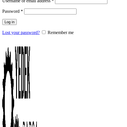
Username or email address
*
Password
*
Log in
Lost your password?
Remember me
0
items
/
0.00
₺
Menu