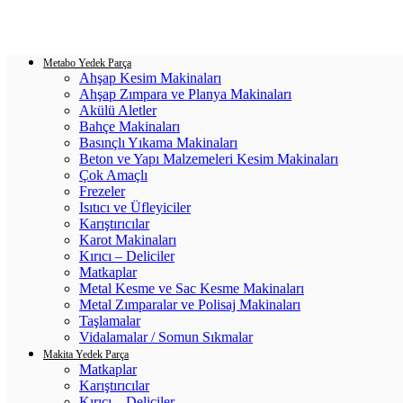
Login / Register
0
items
/
0.00
₺
Metabo Yedek Parça
Ahşap Kesim Makinaları
Ahşap Zımpara ve Planya Makinaları
Akülü Aletler
Bahçe Makinaları
Basınçlı Yıkama Makinaları
Beton ve Yapı Malzemeleri Kesim Makinaları
Çok Amaçlı
Frezeler
Isıtıcı ve Üfleyiciler
Karıştırıcılar
Karot Makinaları
Kırıcı – Deliciler
Matkaplar
Metal Kesme ve Sac Kesme Makinaları
Metal Zımparalar ve Polisaj Makinaları
Taşlamalar
Vidalamalar / Somun Sıkmalar
Makita Yedek Parça
Matkaplar
Karıştırıcılar
Kırıcı – Deliciler