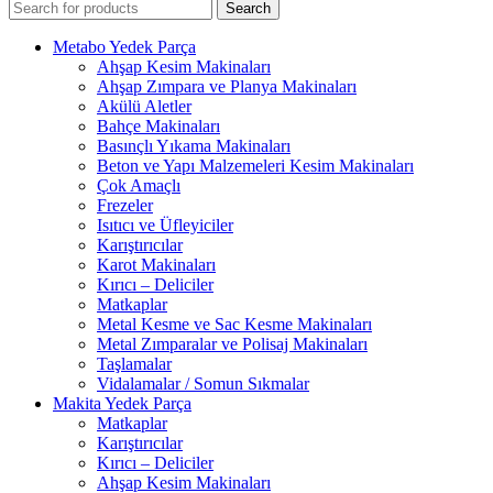
Search
Metabo Yedek Parça
Ahşap Kesim Makinaları
Ahşap Zımpara ve Planya Makinaları
Akülü Aletler
Bahçe Makinaları
Basınçlı Yıkama Makinaları
Beton ve Yapı Malzemeleri Kesim Makinaları
Çok Amaçlı
Frezeler
Isıtıcı ve Üfleyiciler
Karıştırıcılar
Karot Makinaları
Kırıcı – Deliciler
Matkaplar
Metal Kesme ve Sac Kesme Makinaları
Metal Zımparalar ve Polisaj Makinaları
Taşlamalar
Vidalamalar / Somun Sıkmalar
Makita Yedek Parça
Matkaplar
Karıştırıcılar
Kırıcı – Deliciler
Ahşap Kesim Makinaları