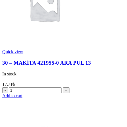
Quick view
30 – MAKİTA 421955-0 ARA PUL 13
In stock
17.71
₺
30
-
Add to cart
MAKİTA
421955-
0
ARA
PUL
13