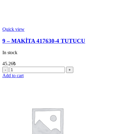
Quick view
9 – MAKİTA 417630-4 TUTUCU
In stock
45.26
₺
9
-
Add to cart
MAKİTA
417630-
4
TUTUCU
quantity