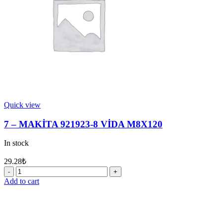
quantity
Quick view
7 – MAKİTA 921923-8 VİDA M8X120
In stock
29.28
₺
7
-
Add to cart
MAKİTA
921923-
8
VİDA