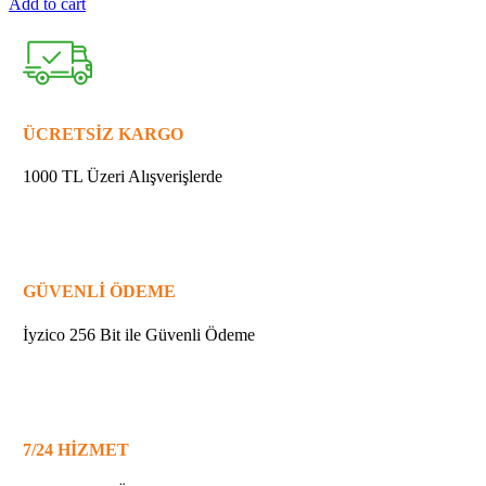
Add to cart
MAKİTA
324402-
9
YATAK
10
quantity
ÜCRETSİZ KARGO
1000 TL Üzeri Alışverişlerde
GÜVENLİ ÖDEME
İyzico 256 Bit ile Güvenli Ödeme
7/24 HİZMET