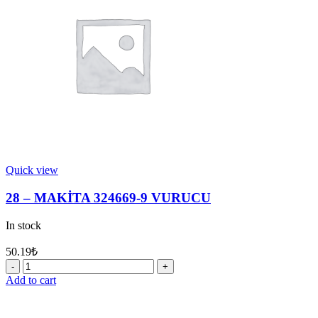
M8X120
quantity
Quick view
28 – MAKİTA 324669-9 VURUCU
In stock
50.19
₺
28
-
Add to cart
MAKİTA
324669-
9