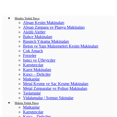
Login / Register
0
items
/
0.00
₺
Metabo Yedek Parça
Ahşap Kesim Makinaları
Ahşap Zımpara ve Planya Makinaları
Akülü Aletler
Bahçe Makinaları
Basınçlı Yıkama Makinaları
Beton ve Yapı Malzemeleri Kesim Makinaları
Çok Amaçlı
Frezeler
Isıtıcı ve Üfleyiciler
Karıştırıcılar
Karot Makinaları
Kırıcı – Deliciler
Matkaplar
Metal Kesme ve Sac Kesme Makinaları
Metal Zımparalar ve Polisaj Makinaları
Taşlamalar
Vidalamalar / Somun Sıkmalar
Makita Yedek Parça
Matkaplar
Karıştırıcılar
Kırıcı – Deliciler