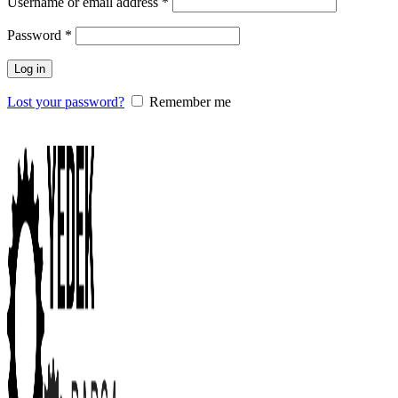
Username or email address
*
Password
*
Log in
Lost your password?
Remember me
0
items
/
0.00
₺
Menu