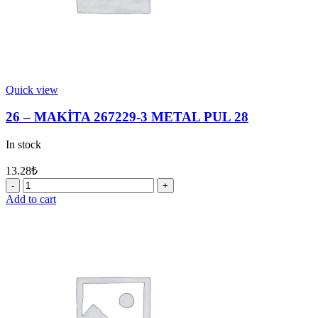
Quick view
26 – MAKİTA 267229-3 METAL PUL 28
In stock
13.28
₺
26
-
Add to cart
MAKİTA
267229-
3
METAL
PUL
28
quantity