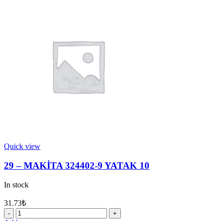
233916-
6
YAY
21-
29
quantity
Quick view
29 – MAKİTA 324402-9 YATAK 10
In stock
31.73
₺
29
-