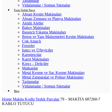
Taşlamalar
Vidalamalar / Somun Sıkmalar
Ferm Yedek Parça
Ahşap Kesim Makinaları
Ahşap Zımpara ve Planya Makinaları
Akülü Aletler
Bahçe Makinaları
Basınçlı Yıkama Makinaları
Beton ve Yapı Malzemeleri Kesim Makinaları
Çok Amaçlı
Frezeler
Isıtıcı ve Üfleyiciler
Karıştırıcılar
Karot Makinaları
Kırıcı – Deliciler
Matkaplar
Metal Kesme ve Sac Kesme Makinaları
Metal Zımparalar ve Polisaj Makinaları
Taşlamalar
Vidalamalar / Somun Sıkmalar
Blog
Home
Makita Kodlu Yedek Parçalar
79 – MAKİTA 687260-7
KABLO TUTUCU