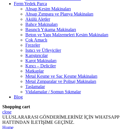
Ferm Yedek Parça
Ahşap Kesim Makinaları
Ahşap Zımpara ve Planya Makinaları
Akülü Aletler
Bahçe Makinaları
Basınçlı Yıkama Makinaları
Beton ve Yapı Malzemeleri Kesim Makinaları
Çok Amaçlı
Frezeler
Isıtıcı ve Üfleyiciler
Karıştırıcılar
Karot Makinaları
Kırıcı – Deliciler
Matkaplar
Metal Kesme ve Sac Kesme Makinaları
Metal Zımparalar ve Polisaj Makinaları
Taşlamalar
Vidalamalar / Somun Sıkmalar
Blog
Shopping cart
close
ULUSLARARASI GÖNDERİMLERİNİZ İÇİN WHATSAPP
HATTINDAN İLETİŞİME GEÇİNİZ.
Home