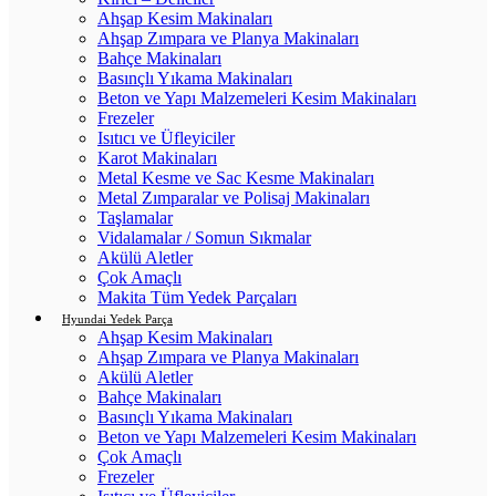
Ahşap Kesim Makinaları
Ahşap Zımpara ve Planya Makinaları
Bahçe Makinaları
Basınçlı Yıkama Makinaları
Beton ve Yapı Malzemeleri Kesim Makinaları
Frezeler
Isıtıcı ve Üfleyiciler
Karot Makinaları
Metal Kesme ve Sac Kesme Makinaları
Metal Zımparalar ve Polisaj Makinaları
Taşlamalar
Vidalamalar / Somun Sıkmalar
Akülü Aletler
Çok Amaçlı
Makita Tüm Yedek Parçaları
Hyundai Yedek Parça
Ahşap Kesim Makinaları
Ahşap Zımpara ve Planya Makinaları
Akülü Aletler
Bahçe Makinaları
Basınçlı Yıkama Makinaları
Beton ve Yapı Malzemeleri Kesim Makinaları
Çok Amaçlı
Frezeler