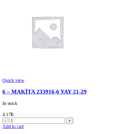
VURUCU
quantity
Quick view
6 – MAKİTA 233916-6 YAY 21-29
In stock
4.17
₺
6
-
Add to cart
MAKİTA