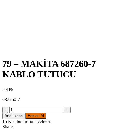
Click to enlarge
79 – MAKİTA 687260-7
KABLO TUTUCU
5.41
₺
687260-7
79
-
Add to cart
Hemen Al
MAKİTA
16
Kişi bu ürünü inceliyor!
687260-
Share: