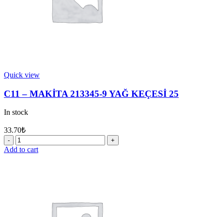
Quick view
C11 – MAKİTA 213345-9 YAĞ KEÇESİ 25
In stock
33.70
₺
C11
-
Add to cart
MAKİTA
213345-
9
YAĞ
KEÇESİ
25
quantity