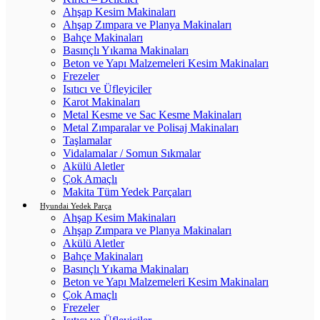
Ahşap Kesim Makinaları
Ahşap Zımpara ve Planya Makinaları
Bahçe Makinaları
Basınçlı Yıkama Makinaları
Beton ve Yapı Malzemeleri Kesim Makinaları
Frezeler
Isıtıcı ve Üfleyiciler
Karot Makinaları
Metal Kesme ve Sac Kesme Makinaları
Metal Zımparalar ve Polisaj Makinaları
Taşlamalar
Vidalamalar / Somun Sıkmalar
Akülü Aletler
Çok Amaçlı
Makita Tüm Yedek Parçaları
Hyundai Yedek Parça
Ahşap Kesim Makinaları
Ahşap Zımpara ve Planya Makinaları
Akülü Aletler
Bahçe Makinaları
Basınçlı Yıkama Makinaları
Beton ve Yapı Malzemeleri Kesim Makinaları
Çok Amaçlı
Frezeler