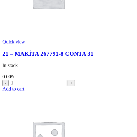
Quick view
21 – MAKİTA 267791-8 CONTA 31
In stock
0.00
₺
21
-
Add to cart
MAKİTA
267791-
8
CONTA
31
quantity