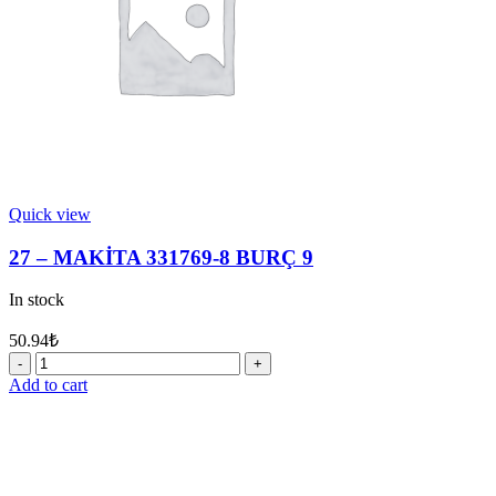
Quick view
27 – MAKİTA 331769-8 BURÇ 9
In stock
50.94
₺
27
-
Add to cart
MAKİTA
331769-
8
BURÇ
9