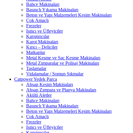
Bahçe Makinaları
Basınçlı Yıkama Makinaları
Beton ve Yapı Malzemeleri Kesim Makinaları
Çok Amaçlı
Frezeler
Isıtıcı ve Üfleyiciler
Karıştırıcılar
Karot Makinaları
Kırıcı – Deliciler
Matkaplar
Metal Kesme ve Sac Kesme Makinaları
Metal Zımparalar ve Polisaj Makinaları
Taşlamalar
Vidalamalar / Somun Sıkmalar
Catpower Yedek Parça
Ahşap Kesim Makinaları
Ahşap Zımpara ve Planya Makinaları
Akülü Aletler
Bahçe Makinaları
Basınçlı Yıkama Makinaları
Beton ve Yapı Malzemeleri Kesim Makinaları
Çok Amaçlı
Frezeler
Isıtıcı ve Üfleyiciler
Karıştırıcılar