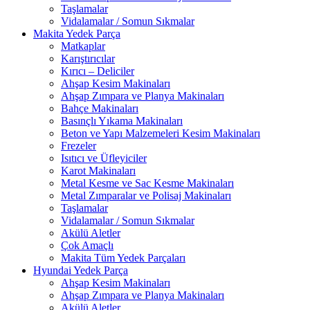
Taşlamalar
Vidalamalar / Somun Sıkmalar
Makita Yedek Parça
Matkaplar
Karıştırıcılar
Kırıcı – Deliciler
Ahşap Kesim Makinaları
Ahşap Zımpara ve Planya Makinaları
Bahçe Makinaları
Basınçlı Yıkama Makinaları
Beton ve Yapı Malzemeleri Kesim Makinaları
Frezeler
Isıtıcı ve Üfleyiciler
Karot Makinaları
Metal Kesme ve Sac Kesme Makinaları
Metal Zımparalar ve Polisaj Makinaları
Taşlamalar
Vidalamalar / Somun Sıkmalar
Akülü Aletler
Çok Amaçlı
Makita Tüm Yedek Parçaları
Hyundai Yedek Parça
Ahşap Kesim Makinaları
Ahşap Zımpara ve Planya Makinaları
Akülü Aletler