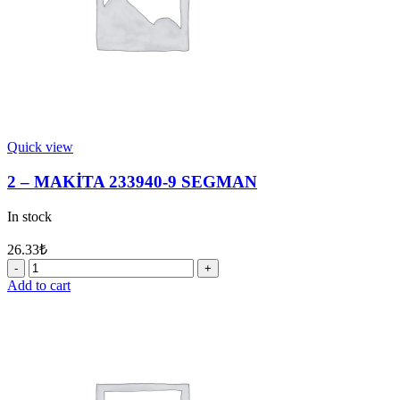
Quick view
2 – MAKİTA 233940-9 SEGMAN
In stock
26.33
₺
2
-
Add to cart
MAKİTA
233940-
9
SEGMAN
quantity