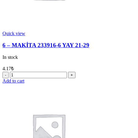
Quick view
6 – MAKİTA 233916-6 YAY 21-29
In stock
4.17
₺
6
-
Add to cart
MAKİTA
233916-
6
YAY
21-
29
quantity