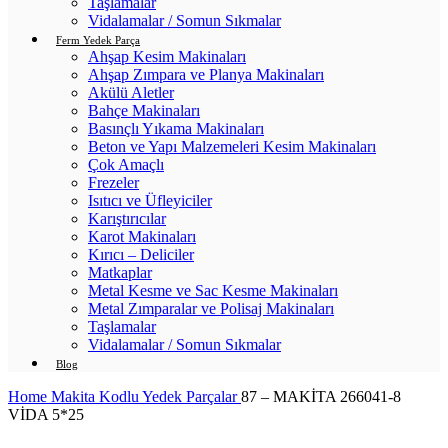
Taşlamalar
Vidalamalar / Somun Sıkmalar
Ferm Yedek Parça
Ahşap Kesim Makinaları
Ahşap Zımpara ve Planya Makinaları
Akülü Aletler
Bahçe Makinaları
Basınçlı Yıkama Makinaları
Beton ve Yapı Malzemeleri Kesim Makinaları
Çok Amaçlı
Frezeler
Isıtıcı ve Üfleyiciler
Karıştırıcılar
Karot Makinaları
Kırıcı – Deliciler
Matkaplar
Metal Kesme ve Sac Kesme Makinaları
Metal Zımparalar ve Polisaj Makinaları
Taşlamalar
Vidalamalar / Somun Sıkmalar
Blog
Home
Makita Kodlu Yedek Parçalar
87 – MAKİTA 266041-8
VİDA 5*25