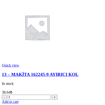
9
YATAK
10
quantity
Quick view
13 – MAKİTA 162245-9 AYIRICI KOL
In stock
38.64
₺
13
-
Add to cart
MAKİTA