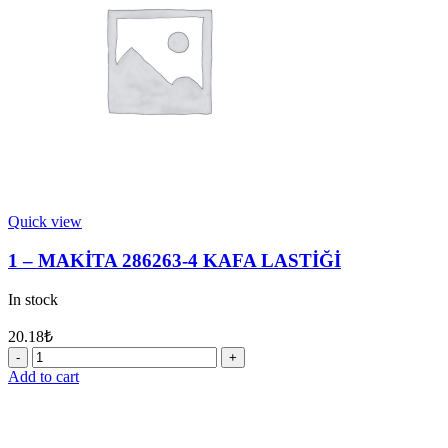
quantity
Quick view
1 – MAKİTA 286263-4 KAFA LASTİĞİ
In stock
20.18
₺
1
-
Add to cart
MAKİTA
286263-
4
KAFA