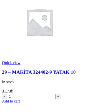
LASTİĞİ
quantity
Quick view
29 – MAKİTA 324402-9 YATAK 10
In stock
31.73
₺
29
-
Add to cart
MAKİTA
324402-