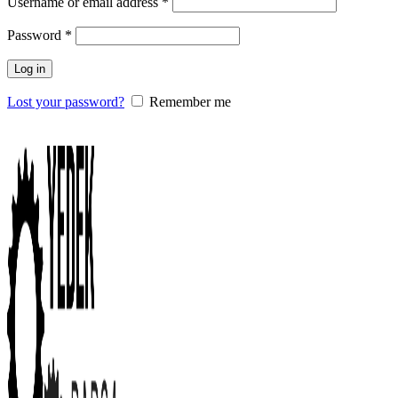
Username or email address
*
Password
*
Log in
Lost your password?
Remember me
0
items
/
0.00
₺
Menu