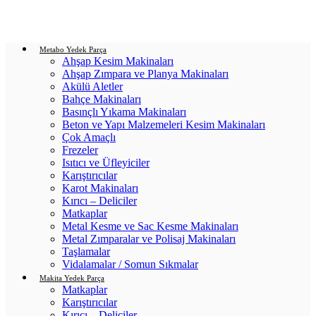
Login / Register
0
items
/
0.00
₺
Metabo Yedek Parça
Ahşap Kesim Makinaları
Ahşap Zımpara ve Planya Makinaları
Akülü Aletler
Bahçe Makinaları
Basınçlı Yıkama Makinaları
Beton ve Yapı Malzemeleri Kesim Makinaları
Çok Amaçlı
Frezeler
Isıtıcı ve Üfleyiciler
Karıştırıcılar
Karot Makinaları
Kırıcı – Deliciler
Matkaplar
Metal Kesme ve Sac Kesme Makinaları
Metal Zımparalar ve Polisaj Makinaları
Taşlamalar
Vidalamalar / Somun Sıkmalar
Makita Yedek Parça
Matkaplar
Karıştırıcılar
Kırıcı – Deliciler