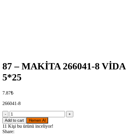
Click to enlarge
87 – MAKİTA 266041-8 VİDA
5*25
7.87
₺
266041-8
87
-
Add to cart
Hemen Al
MAKİTA
11
Kişi bu ürünü inceliyor!
266041-
Share: