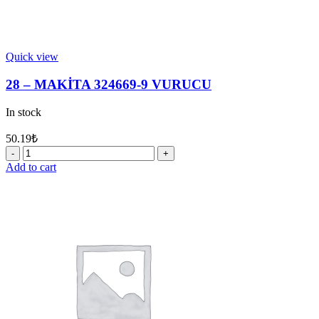
Quick view
28 – MAKİTA 324669-9 VURUCU
In stock
50.19
₺
28
-
Add to cart
MAKİTA
324669-
9
VURUCU
quantity