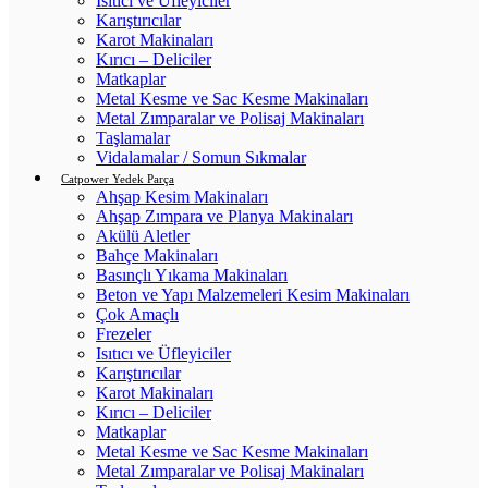
Isıtıcı ve Üfleyiciler
Karıştırıcılar
Karot Makinaları
Kırıcı – Deliciler
Matkaplar
Metal Kesme ve Sac Kesme Makinaları
Metal Zımparalar ve Polisaj Makinaları
Taşlamalar
Vidalamalar / Somun Sıkmalar
Catpower Yedek Parça
Ahşap Kesim Makinaları
Ahşap Zımpara ve Planya Makinaları
Akülü Aletler
Bahçe Makinaları
Basınçlı Yıkama Makinaları
Beton ve Yapı Malzemeleri Kesim Makinaları
Çok Amaçlı
Frezeler
Isıtıcı ve Üfleyiciler
Karıştırıcılar
Karot Makinaları
Kırıcı – Deliciler
Matkaplar
Metal Kesme ve Sac Kesme Makinaları
Metal Zımparalar ve Polisaj Makinaları