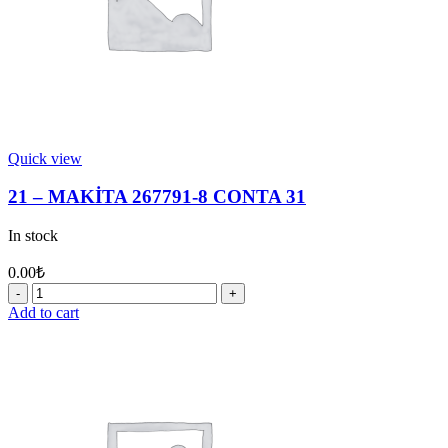
Quick view
21 – MAKİTA 267791-8 CONTA 31
In stock
0.00
₺
21
-
Add to cart
MAKİTA
267791-
8
CONTA
31
quantity