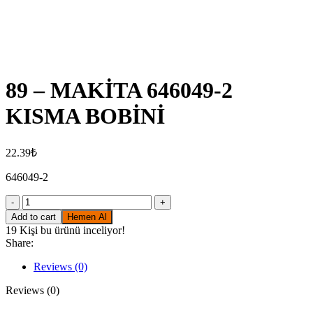
Click to enlarge
89 – MAKİTA 646049-2
KISMA BOBİNİ
22.39
₺
646049-2
89
-
Add to cart
Hemen Al
MAKİTA
19
Kişi bu ürünü inceliyor!
646049-
Share:
2
KISMA
Reviews (0)
BOBİNİ
quantity
Reviews (0)