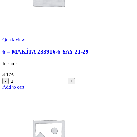
Quick view
6 – MAKİTA 233916-6 YAY 21-29
In stock
4.17
₺
6
-
Add to cart
MAKİTA
233916-
6
YAY
21-
29
quantity