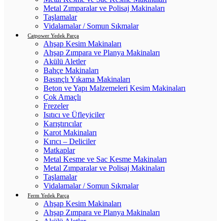
Metal Zımparalar ve Polisaj Makinaları
Taşlamalar
Vidalamalar / Somun Sıkmalar
Catpower Yedek Parça
Ahşap Kesim Makinaları
Ahşap Zımpara ve Planya Makinaları
Akülü Aletler
Bahçe Makinaları
Basınçlı Yıkama Makinaları
Beton ve Yapı Malzemeleri Kesim Makinaları
Çok Amaçlı
Frezeler
Isıtıcı ve Üfleyiciler
Karıştırıcılar
Karot Makinaları
Kırıcı – Deliciler
Matkaplar
Metal Kesme ve Sac Kesme Makinaları
Metal Zımparalar ve Polisaj Makinaları
Taşlamalar
Vidalamalar / Somun Sıkmalar
Ferm Yedek Parça
Ahşap Kesim Makinaları
Ahşap Zımpara ve Planya Makinaları