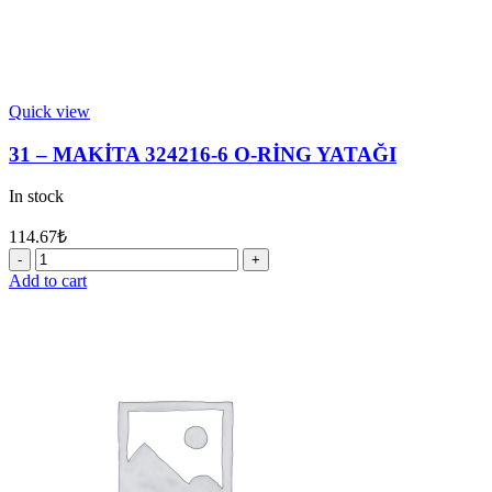
Quick view
31 – MAKİTA 324216-6 O-RİNG YATAĞI
In stock
114.67
₺
31
-
Add to cart
MAKİTA
324216-
6
O-
RİNG
YATAĞI
quantity