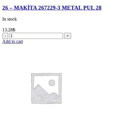
26 – MAKİTA 267229-3 METAL PUL 28
In stock
13.28
₺
26
-
Add to cart
MAKİTA
267229-
3
METAL
PUL
28
quantity