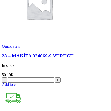
Quick view
28 – MAKİTA 324669-9 VURUCU
In stock
50.19
₺
28
-
Add to cart
MAKİTA
324669-
9
VURUCU
quantity