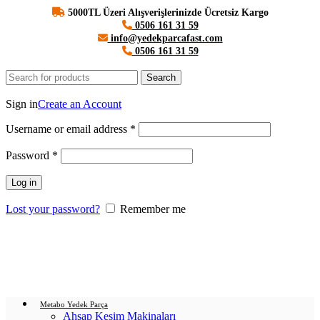
5000TL Üzeri Alışverişlerinizde Ücretsiz Kargo
0506 161 31 59
info@yedekparcafast.com
0506 161 31 59
Search
Login / Register
Sign in
Create an Account
Username or email address
*
Password
*
Log in
Lost your password?
Remember me
0
items
/
0.00
₺
Menu
Login / Register
0
items
/
0.00
₺
Metabo Yedek Parça
Ahşap Kesim Makinaları