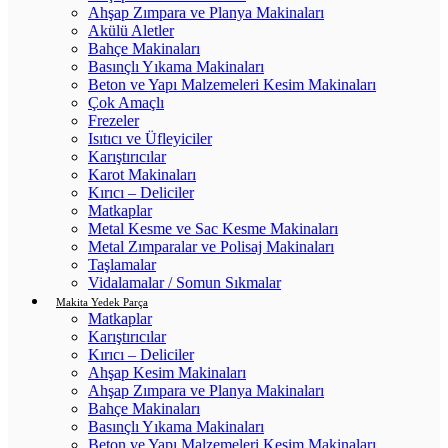
Ahşap Zımpara ve Planya Makinaları
Akülü Aletler
Bahçe Makinaları
Basınçlı Yıkama Makinaları
Beton ve Yapı Malzemeleri Kesim Makinaları
Çok Amaçlı
Frezeler
Isıtıcı ve Üfleyiciler
Karıştırıcılar
Karot Makinaları
Kırıcı – Deliciler
Matkaplar
Metal Kesme ve Sac Kesme Makinaları
Metal Zımparalar ve Polisaj Makinaları
Taşlamalar
Vidalamalar / Somun Sıkmalar
Makita Yedek Parça
Matkaplar
Karıştırıcılar
Kırıcı – Deliciler
Ahşap Kesim Makinaları
Ahşap Zımpara ve Planya Makinaları
Bahçe Makinaları
Basınçlı Yıkama Makinaları
Beton ve Yapı Malzemeleri Kesim Makinaları