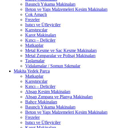
Basınçlı Yıkama Makinaları
Beton ve Yapı Malzemeleri Kesim Makinaları
Çok Amaçlı
Frezeler
Isıtıcı ve Üfleyiciler
Karıştırıcılar
Karot Makinaları
Kırıcı – Deliciler
Matkaplar
Metal Kesme ve Sac Kesme Makinaları
Metal Zımparalar ve Polisaj Makinaları
Taşlamalar
Vidalamalar / Somun Sıkmalar
Makita Yedek Parça
Matkaplar
Karıştırıcılar
Kırıcı – Deliciler
Ahşap Kesim Makinaları
Ahşap Zımpara ve Planya Makinaları
Bahçe Makinaları
Basınçlı Yıkama Makinaları
Beton ve Yapı Malzemeleri Kesim Makinaları
Frezeler
Isıtıcı ve Üfleyiciler
Karot Makinaları