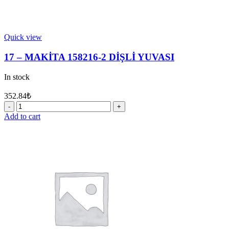
Quick view
17 – MAKİTA 158216-2 DİŞLİ YUVASI
In stock
352.84
₺
17
-
Add to cart
MAKİTA
158216-
2
DİŞLİ
YUVASI
quantity