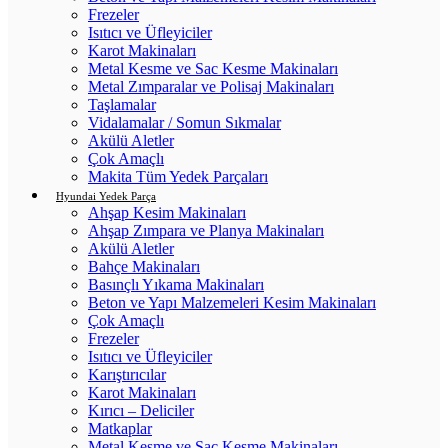
Frezeler
Isıtıcı ve Üfleyiciler
Karot Makinaları
Metal Kesme ve Sac Kesme Makinaları
Metal Zımparalar ve Polisaj Makinaları
Taşlamalar
Vidalamalar / Somun Sıkmalar
Akülü Aletler
Çok Amaçlı
Makita Tüm Yedek Parçaları
Hyundai Yedek Parça
Ahşap Kesim Makinaları
Ahşap Zımpara ve Planya Makinaları
Akülü Aletler
Bahçe Makinaları
Basınçlı Yıkama Makinaları
Beton ve Yapı Malzemeleri Kesim Makinaları
Çok Amaçlı
Frezeler
Isıtıcı ve Üfleyiciler
Karıştırıcılar
Karot Makinaları
Kırıcı – Deliciler
Matkaplar
Metal Kesme ve Sac Kesme Makinaları