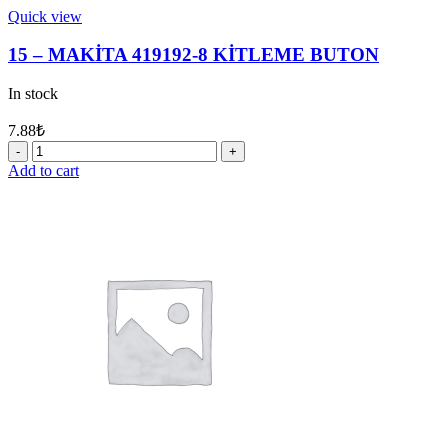
Quick view
15 – MAKİTA 419192-8 KİTLEME BUTON
In stock
7.88
₺
15
-
Add to cart
MAKİTA
419192-
8
KİTLEME
BUTON
quantity