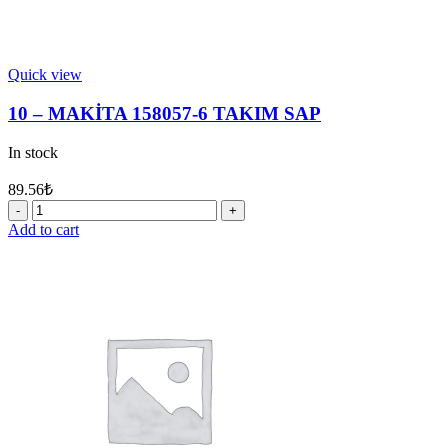
Quick view
10 – MAKİTA 158057-6 TAKIM SAP
In stock
89.56
₺
10
-
Add to cart
MAKİTA
158057-
6
TAKIM
SAP
quantity