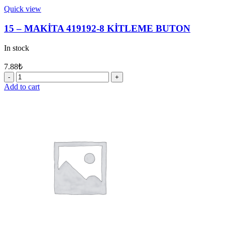
Quick view
15 – MAKİTA 419192-8 KİTLEME BUTON
In stock
7.88
₺
15
-
Add to cart
MAKİTA
419192-
8
KİTLEME
BUTON
quantity