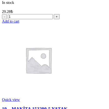
In stock
29.28
₺
7
-
Add to cart
MAKİTA
921923-
8
VİDA
M8X120
quantity
Quick view
19 – MAKİTA 153290-5 YATAK