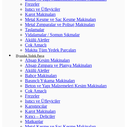
Frezeler
Isıtıcı ve Üfleyiciler
Karot Makinaları
Metal Kesme ve Sac Kesme Makinaları
Metal Zımparalar ve Polisaj Makinaları
Taşlamalar
Vidalamalar / Somun Sıkmalar
Akülü Aletler
Çok Amaçlı
Makita Tüm Yedek Parçaları
Hyundai Yedek Parça
Ahşap Kesim Makinaları
Ahşap Zımpara ve Planya Makinaları
Akülü Aletler
Bahçe Makinaları
Basınçlı Yıkama Makinaları
Beton ve Yapı Malzemeleri Kesim Makinaları
Çok Amaçlı
Frezeler
Isıtıcı ve Üfleyiciler
Karıştırıcılar
Karot Makinaları
Kırıcı – Deliciler
Matkaplar
Metal Kesme ve Sac Kesme Makinaları