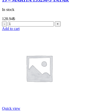
In stock
128.94
₺
19
-
Add to cart
MAKİTA
153290-
5
YATAK
quantity
Quick view