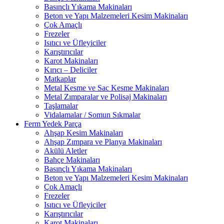
Basınçlı Yıkama Makinaları
Beton ve Yapı Malzemeleri Kesim Makinaları
Çok Amaçlı
Frezeler
Isıtıcı ve Üfleyiciler
Karıştırıcılar
Karot Makinaları
Kırıcı – Deliciler
Matkaplar
Metal Kesme ve Sac Kesme Makinaları
Metal Zımparalar ve Polisaj Makinaları
Taşlamalar
Vidalamalar / Somun Sıkmalar
Ferm Yedek Parça
Ahşap Kesim Makinaları
Ahşap Zımpara ve Planya Makinaları
Akülü Aletler
Bahçe Makinaları
Basınçlı Yıkama Makinaları
Beton ve Yapı Malzemeleri Kesim Makinaları
Çok Amaçlı
Frezeler
Isıtıcı ve Üfleyiciler
Karıştırıcılar
Karot Makinaları