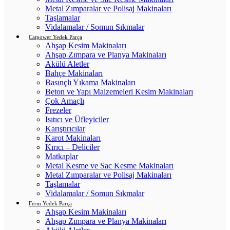
Metal Zımparalar ve Polisaj Makinaları
Taşlamalar
Vidalamalar / Somun Sıkmalar
Catpower Yedek Parça
Ahşap Kesim Makinaları
Ahşap Zımpara ve Planya Makinaları
Akülü Aletler
Bahçe Makinaları
Basınçlı Yıkama Makinaları
Beton ve Yapı Malzemeleri Kesim Makinaları
Çok Amaçlı
Frezeler
Isıtıcı ve Üfleyiciler
Karıştırıcılar
Karot Makinaları
Kırıcı – Deliciler
Matkaplar
Metal Kesme ve Sac Kesme Makinaları
Metal Zımparalar ve Polisaj Makinaları
Taşlamalar
Vidalamalar / Somun Sıkmalar
Ferm Yedek Parça
Ahşap Kesim Makinaları
Ahşap Zımpara ve Planya Makinaları