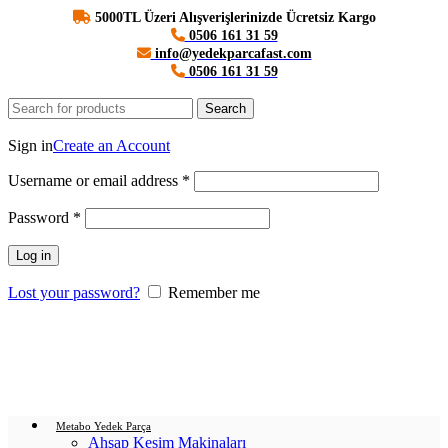
5000TL Üzeri Alışverişlerinizde Ücretsiz Kargo
0506 161 31 59
info@yedekparcafast.com
0506 161 31 59
Search
Login / Register
Sign in
Create an Account
Username or email address
*
Password
*
Log in
Lost your password?
Remember me
0
items
/
0.00
₺
Menu
Login / Register
0
items
/
0.00
₺
Metabo Yedek Parça
Ahşap Kesim Makinaları