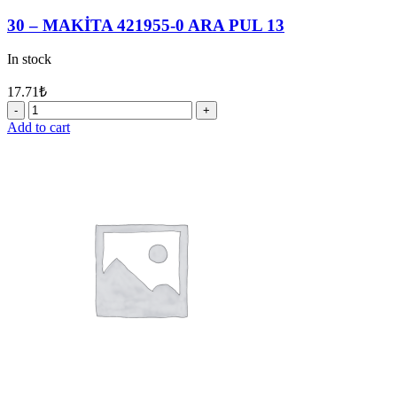
30 – MAKİTA 421955-0 ARA PUL 13
In stock
17.71
₺
30
-
Add to cart
MAKİTA
421955-
0
ARA
PUL
13
quantity