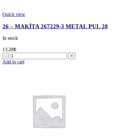
Quick view
26 – MAKİTA 267229-3 METAL PUL 28
In stock
13.28
₺
26
-
Add to cart
MAKİTA
267229-
3
METAL
PUL
28
quantity