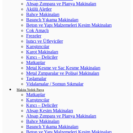
Ahşap Zımpara ve Planya Makinaları
Akülü Aletler
Bahçe Makinaları
Basınçlı Yıkama Makinaları
Beton ve Yapı Malzemeleri Kesim Makinaları
Çok Amaçlı
Frezeler
Isıtıcı ve Üfleyiciler
Karıştırıcılar
Karot Makinaları
Kırıcı – Deliciler
Matkaplar
Metal Kesme ve Sac Kesme Makinaları
Metal Zımparalar ve Polisaj Makinaları
Taşlamalar
Vidalamalar / Somun Sıkmalar
Makita Yedek Parça
Matkaplar
Karıştırıcılar
Kırıcı – Deliciler
Ahşap Kesim Makinaları
Ahşap Zımpara ve Planya Makinaları
Bahçe Makinaları
Basınçlı Yıkama Makinaları
Beton ve Yapı Malzemeleri Kesim Makinaları