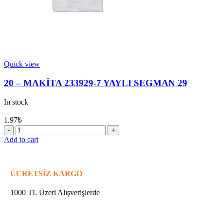
Quick view
20 – MAKİTA 233929-7 YAYLI SEGMAN 29
In stock
1.97
₺
20
-
Add to cart
MAKİTA
233929-
7
YAYLI
ÜCRETSİZ KARGO
SEGMAN
29
1000 TL Üzeri Alışverişlerde
quantity