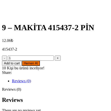
Click to enlarge
9 – MAKİTA 415437-2 PİN
12.06
₺
415437-2
9
-
Add to cart
Hemen Al
MAKİTA
10
Kişi bu ürünü inceliyor!
415437-
Share:
2
PİN
Reviews (0)
quantity
Reviews (0)
Reviews
There are no reviews yet.