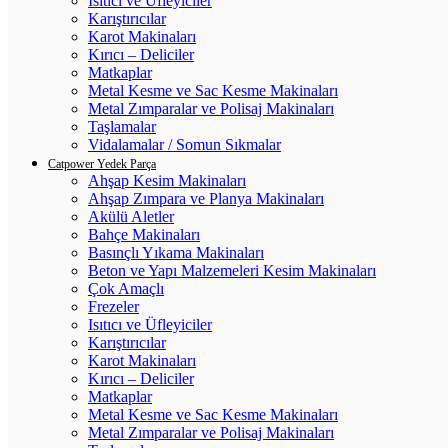
Isıtıcı ve Üfleyiciler
Karıştırıcılar
Karot Makinaları
Kırıcı – Deliciler
Matkaplar
Metal Kesme ve Sac Kesme Makinaları
Metal Zımparalar ve Polisaj Makinaları
Taşlamalar
Vidalamalar / Somun Sıkmalar
Catpower Yedek Parça
Ahşap Kesim Makinaları
Ahşap Zımpara ve Planya Makinaları
Akülü Aletler
Bahçe Makinaları
Basınçlı Yıkama Makinaları
Beton ve Yapı Malzemeleri Kesim Makinaları
Çok Amaçlı
Frezeler
Isıtıcı ve Üfleyiciler
Karıştırıcılar
Karot Makinaları
Kırıcı – Deliciler
Matkaplar
Metal Kesme ve Sac Kesme Makinaları
Metal Zımparalar ve Polisaj Makinaları