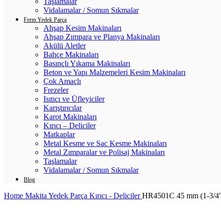
Taşlamalar
Vidalamalar / Somun Sıkmalar
Ferm Yedek Parça
Ahşap Kesim Makinaları
Ahşap Zımpara ve Planya Makinaları
Akülü Aletler
Bahçe Makinaları
Basınçlı Yıkama Makinaları
Beton ve Yapı Malzemeleri Kesim Makinaları
Çok Amaçlı
Frezeler
Isıtıcı ve Üfleyiciler
Karıştırıcılar
Karot Makinaları
Kırıcı – Deliciler
Matkaplar
Metal Kesme ve Sac Kesme Makinaları
Metal Zımparalar ve Polisaj Makinaları
Taşlamalar
Vidalamalar / Somun Sıkmalar
Blog
Home
Makita Yedek Parça
Kırıcı - Deliciler
HR4501C 45 mm (1-3/4″