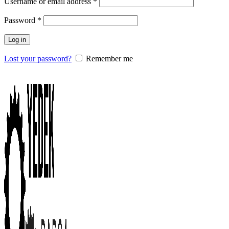
Username or email address
*
Password
*
Log in
Lost your password?
Remember me
0
items
/
0.00
₺
Menu