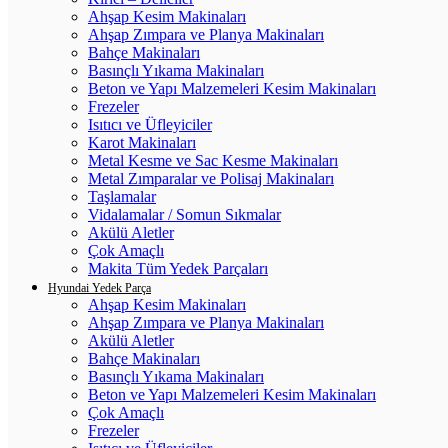
Ahşap Kesim Makinaları
Ahşap Zımpara ve Planya Makinaları
Bahçe Makinaları
Basınçlı Yıkama Makinaları
Beton ve Yapı Malzemeleri Kesim Makinaları
Frezeler
Isıtıcı ve Üfleyiciler
Karot Makinaları
Metal Kesme ve Sac Kesme Makinaları
Metal Zımparalar ve Polisaj Makinaları
Taşlamalar
Vidalamalar / Somun Sıkmalar
Akülü Aletler
Çok Amaçlı
Makita Tüm Yedek Parçaları
Hyundai Yedek Parça
Ahşap Kesim Makinaları
Ahşap Zımpara ve Planya Makinaları
Akülü Aletler
Bahçe Makinaları
Basınçlı Yıkama Makinaları
Beton ve Yapı Malzemeleri Kesim Makinaları
Çok Amaçlı
Frezeler