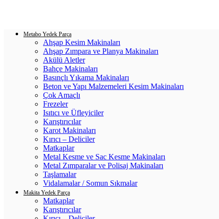
Login / Register
0
items
/
0.00
₺
Metabo Yedek Parça
Ahşap Kesim Makinaları
Ahşap Zımpara ve Planya Makinaları
Akülü Aletler
Bahçe Makinaları
Basınçlı Yıkama Makinaları
Beton ve Yapı Malzemeleri Kesim Makinaları
Çok Amaçlı
Frezeler
Isıtıcı ve Üfleyiciler
Karıştırıcılar
Karot Makinaları
Kırıcı – Deliciler
Matkaplar
Metal Kesme ve Sac Kesme Makinaları
Metal Zımparalar ve Polisaj Makinaları
Taşlamalar
Vidalamalar / Somun Sıkmalar
Makita Yedek Parça
Matkaplar
Karıştırıcılar
Kırıcı – Deliciler