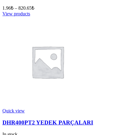
1.96
₺
–
820.65
₺
View products
Quick view
DHR400PT2 YEDEK PARÇALARI
In stock