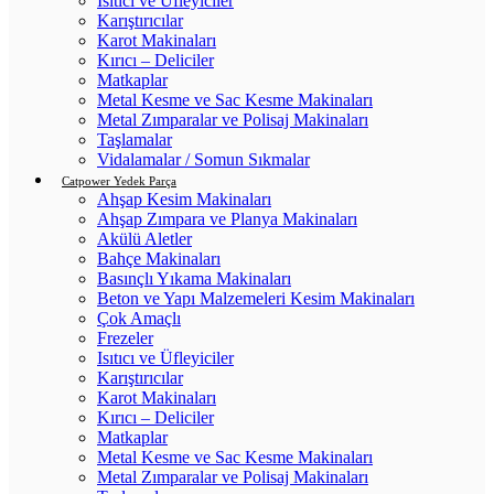
Isıtıcı ve Üfleyiciler
Karıştırıcılar
Karot Makinaları
Kırıcı – Deliciler
Matkaplar
Metal Kesme ve Sac Kesme Makinaları
Metal Zımparalar ve Polisaj Makinaları
Taşlamalar
Vidalamalar / Somun Sıkmalar
Catpower Yedek Parça
Ahşap Kesim Makinaları
Ahşap Zımpara ve Planya Makinaları
Akülü Aletler
Bahçe Makinaları
Basınçlı Yıkama Makinaları
Beton ve Yapı Malzemeleri Kesim Makinaları
Çok Amaçlı
Frezeler
Isıtıcı ve Üfleyiciler
Karıştırıcılar
Karot Makinaları
Kırıcı – Deliciler
Matkaplar
Metal Kesme ve Sac Kesme Makinaları
Metal Zımparalar ve Polisaj Makinaları