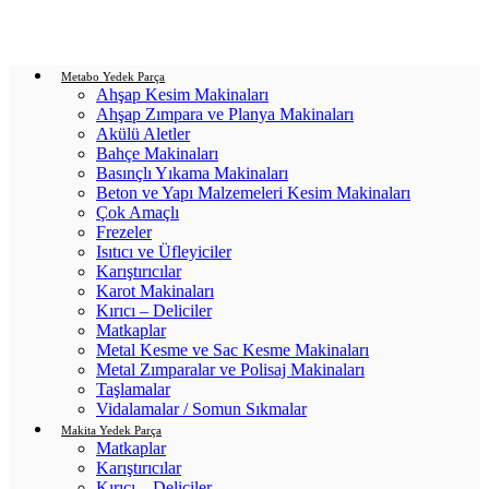
Login / Register
0
items
/
0.00
₺
Metabo Yedek Parça
Ahşap Kesim Makinaları
Ahşap Zımpara ve Planya Makinaları
Akülü Aletler
Bahçe Makinaları
Basınçlı Yıkama Makinaları
Beton ve Yapı Malzemeleri Kesim Makinaları
Çok Amaçlı
Frezeler
Isıtıcı ve Üfleyiciler
Karıştırıcılar
Karot Makinaları
Kırıcı – Deliciler
Matkaplar
Metal Kesme ve Sac Kesme Makinaları
Metal Zımparalar ve Polisaj Makinaları
Taşlamalar
Vidalamalar / Somun Sıkmalar
Makita Yedek Parça
Matkaplar
Karıştırıcılar
Kırıcı – Deliciler