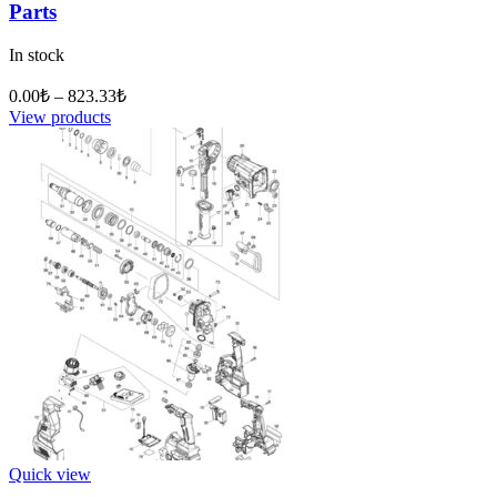
Parts
In stock
0.00
₺
–
823.33
₺
View products
Quick view