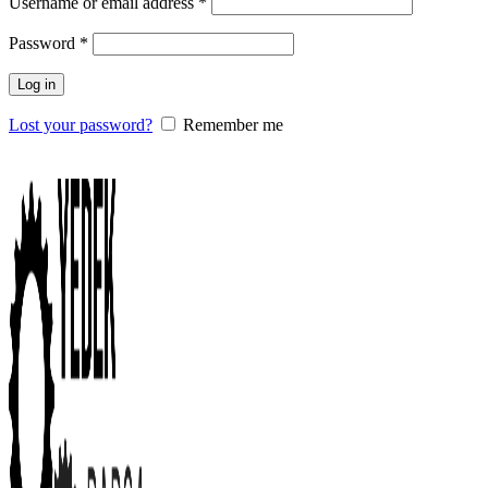
Username or email address
*
Password
*
Log in
Lost your password?
Remember me
0
items
/
0.00
₺
Menu