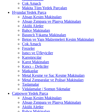
Çok Amaçlı
Makita Tüm Yedek Parçaları
Hyundai Yedek Parça
Ahşap Kesim Makinaları
Ahşap Zımpara ve Planya Makinaları
Akülü Aletler
Bahçe Makinaları
Basınçlı Yıkama Makinaları
Beton ve Yapı Malzemeleri Kesim Makinaları
Çok Amaçlı
Frezeler
Isıtıcı ve Üfleyiciler
Karıştırıcılar
Karot Makinaları
Kırıcı – Deliciler
Matkaplar
Metal Kesme ve Sac Kesme Makinaları
Metal Zımparalar ve Polisaj Makinaları
Taşlamalar
Vidalamalar / Somun Sıkmalar
Catpower Yedek Parça
Ahşap Kesim Makinaları
Ahşap Zımpara ve Planya Makinaları
Akülü Aletler
Bahçe Makinaları