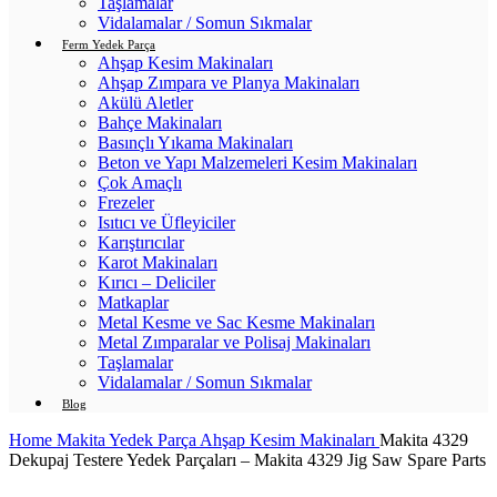
Taşlamalar
Vidalamalar / Somun Sıkmalar
Ferm Yedek Parça
Ahşap Kesim Makinaları
Ahşap Zımpara ve Planya Makinaları
Akülü Aletler
Bahçe Makinaları
Basınçlı Yıkama Makinaları
Beton ve Yapı Malzemeleri Kesim Makinaları
Çok Amaçlı
Frezeler
Isıtıcı ve Üfleyiciler
Karıştırıcılar
Karot Makinaları
Kırıcı – Deliciler
Matkaplar
Metal Kesme ve Sac Kesme Makinaları
Metal Zımparalar ve Polisaj Makinaları
Taşlamalar
Vidalamalar / Somun Sıkmalar
Blog
Home
Makita Yedek Parça
Ahşap Kesim Makinaları
Makita 4329
Dekupaj Testere Yedek Parçaları – Makita 4329 Jig Saw Spare Parts