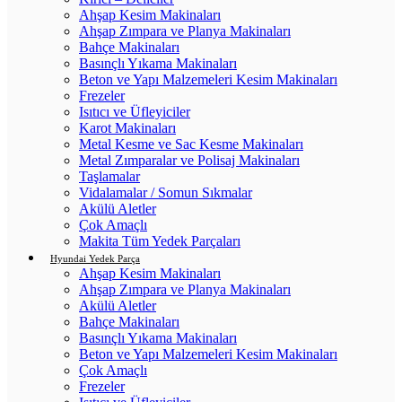
Ahşap Kesim Makinaları
Ahşap Zımpara ve Planya Makinaları
Bahçe Makinaları
Basınçlı Yıkama Makinaları
Beton ve Yapı Malzemeleri Kesim Makinaları
Frezeler
Isıtıcı ve Üfleyiciler
Karot Makinaları
Metal Kesme ve Sac Kesme Makinaları
Metal Zımparalar ve Polisaj Makinaları
Taşlamalar
Vidalamalar / Somun Sıkmalar
Akülü Aletler
Çok Amaçlı
Makita Tüm Yedek Parçaları
Hyundai Yedek Parça
Ahşap Kesim Makinaları
Ahşap Zımpara ve Planya Makinaları
Akülü Aletler
Bahçe Makinaları
Basınçlı Yıkama Makinaları
Beton ve Yapı Malzemeleri Kesim Makinaları
Çok Amaçlı
Frezeler