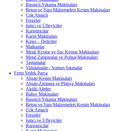
Basınçlı Yıkama Makinaları
Beton ve Yapı Malzemeleri Kesim Makinaları
Çok Amaçlı
Frezeler
Isıtıcı ve Üfleyiciler
Karıştırıcılar
Karot Makinaları
Kırıcı – Deliciler
Matkaplar
Metal Kesme ve Sac Kesme Makinaları
Metal Zımparalar ve Polisaj Makinaları
Taşlamalar
Vidalamalar / Somun Sıkmalar
Ferm Yedek Parça
Ahşap Kesim Makinaları
Ahşap Zımpara ve Planya Makinaları
Akülü Aletler
Bahçe Makinaları
Basınçlı Yıkama Makinaları
Beton ve Yapı Malzemeleri Kesim Makinaları
Çok Amaçlı
Frezeler
Isıtıcı ve Üfleyiciler
Karıştırıcılar
Karot Makinaları