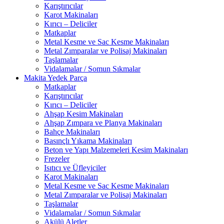
Karıştırıcılar
Karot Makinaları
Kırıcı – Deliciler
Matkaplar
Metal Kesme ve Sac Kesme Makinaları
Metal Zımparalar ve Polisaj Makinaları
Taşlamalar
Vidalamalar / Somun Sıkmalar
Makita Yedek Parça
Matkaplar
Karıştırıcılar
Kırıcı – Deliciler
Ahşap Kesim Makinaları
Ahşap Zımpara ve Planya Makinaları
Bahçe Makinaları
Basınçlı Yıkama Makinaları
Beton ve Yapı Malzemeleri Kesim Makinaları
Frezeler
Isıtıcı ve Üfleyiciler
Karot Makinaları
Metal Kesme ve Sac Kesme Makinaları
Metal Zımparalar ve Polisaj Makinaları
Taşlamalar
Vidalamalar / Somun Sıkmalar
Akülü Aletler