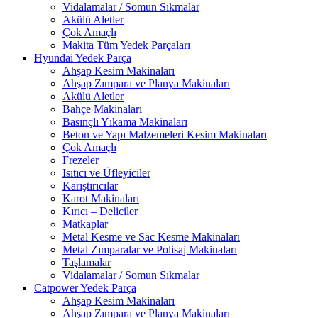
Vidalamalar / Somun Sıkmalar
Akülü Aletler
Çok Amaçlı
Makita Tüm Yedek Parçaları
Hyundai Yedek Parça
Ahşap Kesim Makinaları
Ahşap Zımpara ve Planya Makinaları
Akülü Aletler
Bahçe Makinaları
Basınçlı Yıkama Makinaları
Beton ve Yapı Malzemeleri Kesim Makinaları
Çok Amaçlı
Frezeler
Isıtıcı ve Üfleyiciler
Karıştırıcılar
Karot Makinaları
Kırıcı – Deliciler
Matkaplar
Metal Kesme ve Sac Kesme Makinaları
Metal Zımparalar ve Polisaj Makinaları
Taşlamalar
Vidalamalar / Somun Sıkmalar
Catpower Yedek Parça
Ahşap Kesim Makinaları
Ahşap Zımpara ve Planya Makinaları