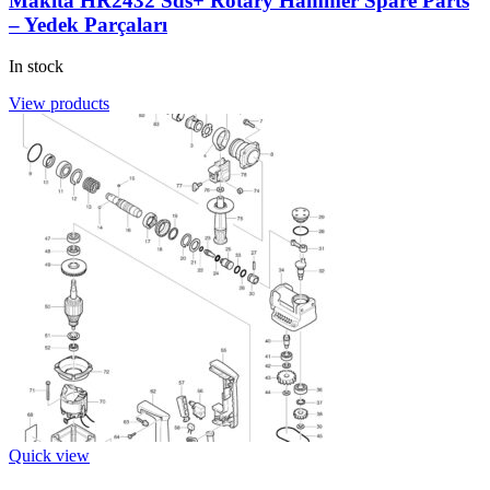
Makita HR2432 Sds+ Rotary Hammer Spare Parts
– Yedek Parçaları
In stock
View products
Quick view