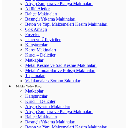
Ahşap Zımpara ve Planya Makinaları
Akülü Aletler
Bahçe Makinaları
Basınçlı Yıkama Makinaları
Beton ve Yapı Malzemeleri Kesim Makinaları
Çok Amaçlı
Frezeler
Isıtıcı ve Üfleyiciler
Karıştırıcılar
Karot Makinaları
Kırıcı – Deliciler
Matkaplar
Metal Kesme ve Sac Kesme Makinaları
Metal Zımparalar ve Polisaj Makinaları
Taşlamalar
Vidalamalar / Somun Sıkmalar
Makita Yedek Parça
Matkaplar
Karıştırıcılar
Kırıcı – Deliciler
Ahşap Kesim Makinaları
Ahşap Zımpara ve Planya Makinaları
Bahçe Makinaları
Basınçlı Yıkama Makinaları
Beton ve Yapı Malzemeleri Kesim Makinaları