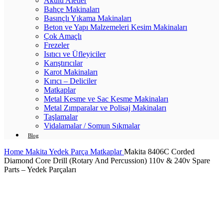
Akülü Aletler
Bahçe Makinaları
Basınçlı Yıkama Makinaları
Beton ve Yapı Malzemeleri Kesim Makinaları
Çok Amaçlı
Frezeler
Isıtıcı ve Üfleyiciler
Karıştırıcılar
Karot Makinaları
Kırıcı – Deliciler
Matkaplar
Metal Kesme ve Sac Kesme Makinaları
Metal Zımparalar ve Polisaj Makinaları
Taşlamalar
Vidalamalar / Somun Sıkmalar
Blog
Home
Makita Yedek Parça
Matkaplar
Makita 8406C Corded
Diamond Core Drill (Rotary And Percussion) 110v & 240v Spare
Parts – Yedek Parçaları