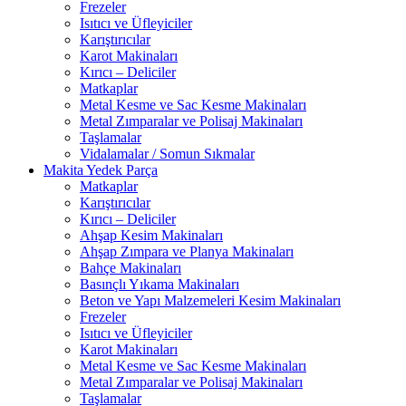
Frezeler
Isıtıcı ve Üfleyiciler
Karıştırıcılar
Karot Makinaları
Kırıcı – Deliciler
Matkaplar
Metal Kesme ve Sac Kesme Makinaları
Metal Zımparalar ve Polisaj Makinaları
Taşlamalar
Vidalamalar / Somun Sıkmalar
Makita Yedek Parça
Matkaplar
Karıştırıcılar
Kırıcı – Deliciler
Ahşap Kesim Makinaları
Ahşap Zımpara ve Planya Makinaları
Bahçe Makinaları
Basınçlı Yıkama Makinaları
Beton ve Yapı Malzemeleri Kesim Makinaları
Frezeler
Isıtıcı ve Üfleyiciler
Karot Makinaları
Metal Kesme ve Sac Kesme Makinaları
Metal Zımparalar ve Polisaj Makinaları
Taşlamalar