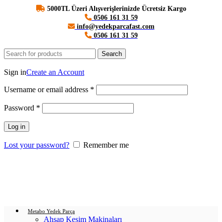
5000TL Üzeri Alışverişlerinizde Ücretsiz Kargo
0506 161 31 59
info@yedekparcafast.com
0506 161 31 59
Search
Login / Register
Sign in
Create an Account
Username or email address
*
Password
*
Log in
Lost your password?
Remember me
0
items
/
0.00
₺
Menu
Login / Register
0
items
/
0.00
₺
Metabo Yedek Parça
Ahşap Kesim Makinaları