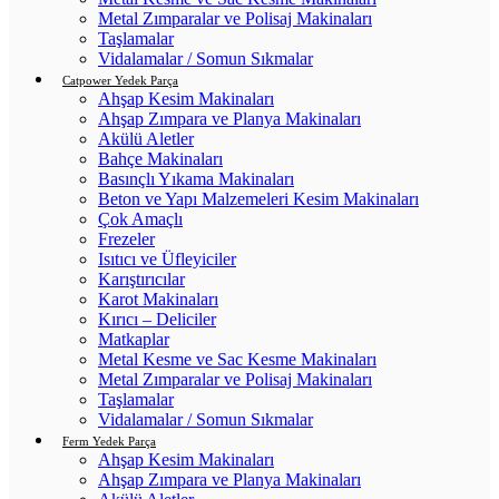
Metal Zımparalar ve Polisaj Makinaları
Taşlamalar
Vidalamalar / Somun Sıkmalar
Catpower Yedek Parça
Ahşap Kesim Makinaları
Ahşap Zımpara ve Planya Makinaları
Akülü Aletler
Bahçe Makinaları
Basınçlı Yıkama Makinaları
Beton ve Yapı Malzemeleri Kesim Makinaları
Çok Amaçlı
Frezeler
Isıtıcı ve Üfleyiciler
Karıştırıcılar
Karot Makinaları
Kırıcı – Deliciler
Matkaplar
Metal Kesme ve Sac Kesme Makinaları
Metal Zımparalar ve Polisaj Makinaları
Taşlamalar
Vidalamalar / Somun Sıkmalar
Ferm Yedek Parça
Ahşap Kesim Makinaları
Ahşap Zımpara ve Planya Makinaları