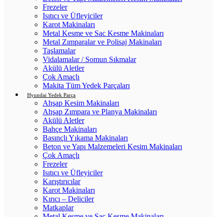
Frezeler
Isıtıcı ve Üfleyiciler
Karot Makinaları
Metal Kesme ve Sac Kesme Makinaları
Metal Zımparalar ve Polisaj Makinaları
Taşlamalar
Vidalamalar / Somun Sıkmalar
Akülü Aletler
Çok Amaçlı
Makita Tüm Yedek Parçaları
Hyundai Yedek Parça
Ahşap Kesim Makinaları
Ahşap Zımpara ve Planya Makinaları
Akülü Aletler
Bahçe Makinaları
Basınçlı Yıkama Makinaları
Beton ve Yapı Malzemeleri Kesim Makinaları
Çok Amaçlı
Frezeler
Isıtıcı ve Üfleyiciler
Karıştırıcılar
Karot Makinaları
Kırıcı – Deliciler
Matkaplar
Metal Kesme ve Sac Kesme Makinaları