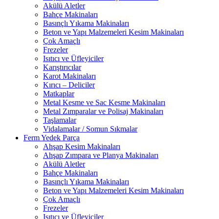
Akülü Aletler
Bahçe Makinaları
Basınçlı Yıkama Makinaları
Beton ve Yapı Malzemeleri Kesim Makinaları
Çok Amaçlı
Frezeler
Isıtıcı ve Üfleyiciler
Karıştırıcılar
Karot Makinaları
Kırıcı – Deliciler
Matkaplar
Metal Kesme ve Sac Kesme Makinaları
Metal Zımparalar ve Polisaj Makinaları
Taşlamalar
Vidalamalar / Somun Sıkmalar
Ferm Yedek Parça
Ahşap Kesim Makinaları
Ahşap Zımpara ve Planya Makinaları
Akülü Aletler
Bahçe Makinaları
Basınçlı Yıkama Makinaları
Beton ve Yapı Malzemeleri Kesim Makinaları
Çok Amaçlı
Frezeler
Isıtıcı ve Üfleyiciler