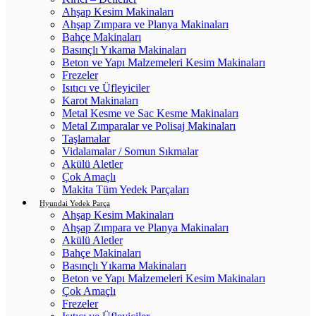
Ahşap Kesim Makinaları
Ahşap Zımpara ve Planya Makinaları
Bahçe Makinaları
Basınçlı Yıkama Makinaları
Beton ve Yapı Malzemeleri Kesim Makinaları
Frezeler
Isıtıcı ve Üfleyiciler
Karot Makinaları
Metal Kesme ve Sac Kesme Makinaları
Metal Zımparalar ve Polisaj Makinaları
Taşlamalar
Vidalamalar / Somun Sıkmalar
Akülü Aletler
Çok Amaçlı
Makita Tüm Yedek Parçaları
Hyundai Yedek Parça
Ahşap Kesim Makinaları
Ahşap Zımpara ve Planya Makinaları
Akülü Aletler
Bahçe Makinaları
Basınçlı Yıkama Makinaları
Beton ve Yapı Malzemeleri Kesim Makinaları
Çok Amaçlı
Frezeler