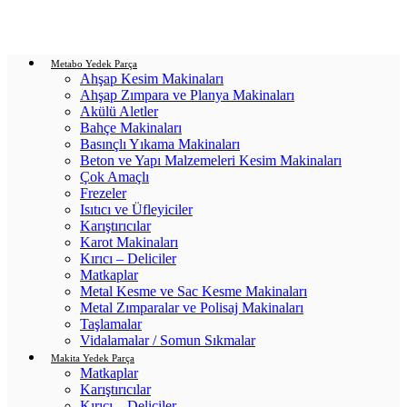
Login / Register
0
items
/
0.00
₺
Metabo Yedek Parça
Ahşap Kesim Makinaları
Ahşap Zımpara ve Planya Makinaları
Akülü Aletler
Bahçe Makinaları
Basınçlı Yıkama Makinaları
Beton ve Yapı Malzemeleri Kesim Makinaları
Çok Amaçlı
Frezeler
Isıtıcı ve Üfleyiciler
Karıştırıcılar
Karot Makinaları
Kırıcı – Deliciler
Matkaplar
Metal Kesme ve Sac Kesme Makinaları
Metal Zımparalar ve Polisaj Makinaları
Taşlamalar
Vidalamalar / Somun Sıkmalar
Makita Yedek Parça
Matkaplar
Karıştırıcılar
Kırıcı – Deliciler