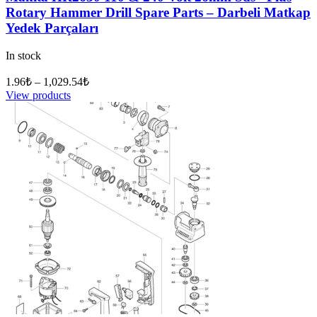
Rotary Hammer Drill Spare Parts – Darbeli Matkap
Yedek Parçaları
In stock
1.96
₺
–
1,029.54
₺
View products