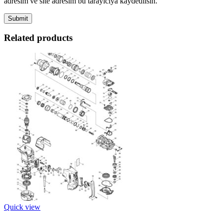
adresim ve site adresim bu tarayıcıya kaydedilsin.
Related products
Quick view