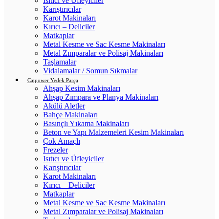
Isıtıcı ve Üfleyiciler
Karıştırıcılar
Karot Makinaları
Kırıcı – Deliciler
Matkaplar
Metal Kesme ve Sac Kesme Makinaları
Metal Zımparalar ve Polisaj Makinaları
Taşlamalar
Vidalamalar / Somun Sıkmalar
Catpower Yedek Parça
Ahşap Kesim Makinaları
Ahşap Zımpara ve Planya Makinaları
Akülü Aletler
Bahçe Makinaları
Basınçlı Yıkama Makinaları
Beton ve Yapı Malzemeleri Kesim Makinaları
Çok Amaçlı
Frezeler
Isıtıcı ve Üfleyiciler
Karıştırıcılar
Karot Makinaları
Kırıcı – Deliciler
Matkaplar
Metal Kesme ve Sac Kesme Makinaları
Metal Zımparalar ve Polisaj Makinaları