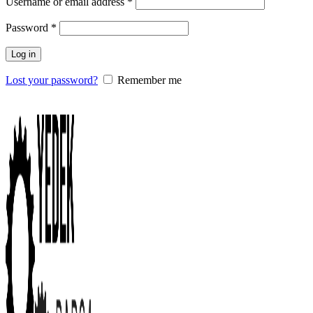
Username or email address
*
Password
*
Log in
Lost your password?
Remember me
0
items
/
0.00
₺
Menu