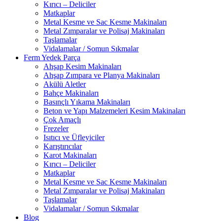
Kırıcı – Deliciler
Matkaplar
Metal Kesme ve Sac Kesme Makinaları
Metal Zımparalar ve Polisaj Makinaları
Taşlamalar
Vidalamalar / Somun Sıkmalar
Ferm Yedek Parça
Ahşap Kesim Makinaları
Ahşap Zımpara ve Planya Makinaları
Akülü Aletler
Bahçe Makinaları
Basınçlı Yıkama Makinaları
Beton ve Yapı Malzemeleri Kesim Makinaları
Çok Amaçlı
Frezeler
Isıtıcı ve Üfleyiciler
Karıştırıcılar
Karot Makinaları
Kırıcı – Deliciler
Matkaplar
Metal Kesme ve Sac Kesme Makinaları
Metal Zımparalar ve Polisaj Makinaları
Taşlamalar
Vidalamalar / Somun Sıkmalar
Blog