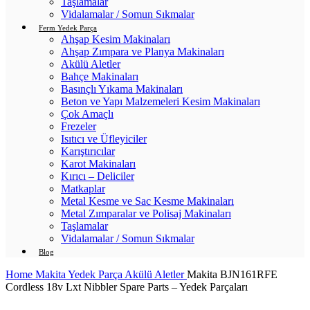
Taşlamalar
Vidalamalar / Somun Sıkmalar
Ferm Yedek Parça
Ahşap Kesim Makinaları
Ahşap Zımpara ve Planya Makinaları
Akülü Aletler
Bahçe Makinaları
Basınçlı Yıkama Makinaları
Beton ve Yapı Malzemeleri Kesim Makinaları
Çok Amaçlı
Frezeler
Isıtıcı ve Üfleyiciler
Karıştırıcılar
Karot Makinaları
Kırıcı – Deliciler
Matkaplar
Metal Kesme ve Sac Kesme Makinaları
Metal Zımparalar ve Polisaj Makinaları
Taşlamalar
Vidalamalar / Somun Sıkmalar
Blog
Home
Makita Yedek Parça
Akülü Aletler
Makita BJN161RFE
Cordless 18v Lxt Nibbler Spare Parts – Yedek Parçaları