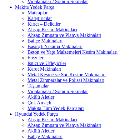
Vidalamalar / Somun Sıkmalar
Makita Yedek Parça
Matkaplar
Karıştırıcılar
Kırıcı – Deliciler
Ahşap Kesim Makinaları
Ahşap Zımpara ve Planya Makinaları
Bahçe Makinaları
Basınçlı Yıkama Makinaları
Beton ve Yapı Malzemeleri Kesim Makinaları
Frezeler
Isıtıcı ve Üfleyiciler
Karot Makinaları
Metal Kesme ve Sac Kesme Makinaları
Metal Zımparalar ve Polisaj Makinaları
Taşlamalar
Vidalamalar / Somun Sıkmalar
Akülü Aletler
Çok Amaçlı
Makita Tüm Yedek Parçaları
Hyundai Yedek Parça
Ahşap Kesim Makinaları
Ahşap Zımpara ve Planya Makinaları
Akülü Aletler
Bahçe Makinaları