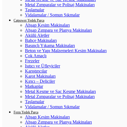
Metal Zımparalar ve Polisaj Makinaları
Taşlamalar
Vidalamalar / Somun Sıkmalar
Catpower Yedek Parça
Ahşap Kesim Makinaları
Ahşap Zımpara ve Planya Makinaları
Akülü Aletler
Bahçe Makinaları
Basınçlı Yıkama Makinaları
Beton ve Yapı Malzemeleri Kesim Makinaları
Çok Amaçlı
Frezeler
Isıtıcı ve Üfleyiciler
Karıştırıcılar
Karot Makinaları
Kırıcı – Deliciler
Matkaplar
Metal Kesme ve Sac Kesme Makinaları
Metal Zımparalar ve Polisaj Makinaları
Taşlamalar
Vidalamalar / Somun Sıkmalar
Ferm Yedek Parça
Ahşap Kesim Makinaları
Ahşap Zımpara ve Planya Makinaları