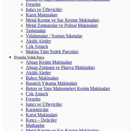
Frezeler
Isıtıcı ve Üfleyiciler
Karot Makinaları
Metal Kesme ve Sac Kesme Makinaları
Metal Zımparalar ve Polisaj Makinaları
Taşlamalar
Vidalamalar / Somun Sıkmalar
Akülü Aletler
Çok Amaçlı
Makita Tüm Yedek Parçaları
Hyundai Yedek Parça
Ahşap Kesim Makinaları
Ahşap Zımpara ve Planya Makinaları
Akülü Aletler
Bahçe Makinaları
Basınçlı Yıkama Makinaları
Beton ve Yapı Malzemeleri Kesim Makinaları
Çok Amaçlı
Frezeler
Isıtıcı ve Üfleyiciler
Karıştırıcılar
Karot Makinaları
Kırıcı – Deliciler
Matkaplar
Metal Kesme ve Sac Kesme Makinaları