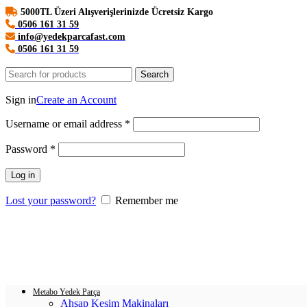
5000TL Üzeri Alışverişlerinizde Ücretsiz Kargo
0506 161 31 59
info@yedekparcafast.com
0506 161 31 59
Search
Login / Register
Sign in
Create an Account
Username or email address
*
Password
*
Log in
Lost your password?
Remember me
0
items
/
0.00
₺
Menu
Login / Register
0
items
/
0.00
₺
Metabo Yedek Parça
Ahşap Kesim Makinaları