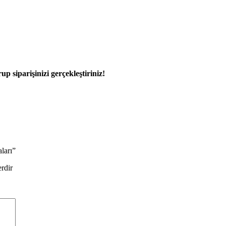
 siparişinizi gerçekleştiriniz!
ları”
erdir