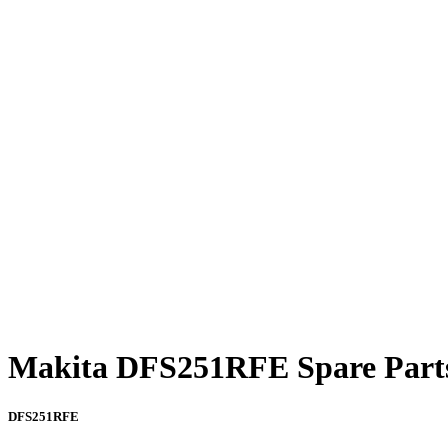
Click to enlarge
Makita DFS251RFE Spare Parts
DFS251RFE