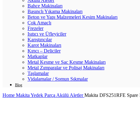
Akülü Aletler
Bahçe Makinaları
Basınçlı Yıkama Makinaları
Beton ve Yapı Malzemeleri Kesim Makinaları
Çok Amaçlı
Frezeler
Isıtıcı ve Üfleyiciler
Karıştırıcılar
Karot Makinaları
Kırıcı – Deliciler
Matkaplar
Metal Kesme ve Sac Kesme Makinaları
Metal Zımparalar ve Polisaj Makinaları
Taşlamalar
Vidalamalar / Somun Sıkmalar
Blog
Home
Makita Yedek Parça
Akülü Aletler
Makita DFS251RFE Spare Pa