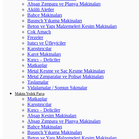
Ahşap Zımpara ve Planya Makinaları
Akülü Aletler
Bahçe Makinaları
Basınçlı Yıkama Makinaları
Beton ve Yapı Malzemeleri Kesim Makinaları
Çok Amaçlı
Frezeler
Isıtıcı ve Üfleyiciler
Karıştırıcılar
Karot Makinaları
Kırıcı – Deliciler
Matkaplar
Metal Kesme ve Sac Kesme Makinaları
Metal Zımparalar ve Polisaj Makinaları
Taşlamalar
Vidalamalar / Somun Sıkmalar
Makita Yedek Parça
Matkaplar
Karıştırıcılar
Kırıcı – Deliciler
Ahşap Kesim Makinaları
Ahşap Zımpara ve Planya Makinaları
Bahçe Makinaları
Basınçlı Yıkama Makinaları
Beton ve Yapı Malzemeleri Kesim Makinaları