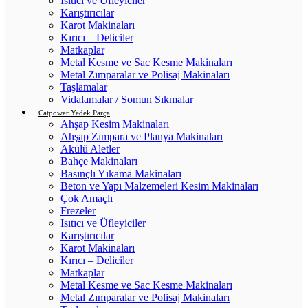
Isıtıcı ve Üfleyiciler
Karıştırıcılar
Karot Makinaları
Kırıcı – Deliciler
Matkaplar
Metal Kesme ve Sac Kesme Makinaları
Metal Zımparalar ve Polisaj Makinaları
Taşlamalar
Vidalamalar / Somun Sıkmalar
Catpower Yedek Parça
Ahşap Kesim Makinaları
Ahşap Zımpara ve Planya Makinaları
Akülü Aletler
Bahçe Makinaları
Basınçlı Yıkama Makinaları
Beton ve Yapı Malzemeleri Kesim Makinaları
Çok Amaçlı
Frezeler
Isıtıcı ve Üfleyiciler
Karıştırıcılar
Karot Makinaları
Kırıcı – Deliciler
Matkaplar
Metal Kesme ve Sac Kesme Makinaları
Metal Zımparalar ve Polisaj Makinaları