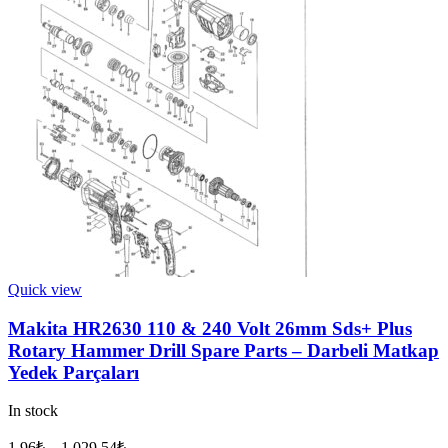
Quick view
Makita HR2630 110 & 240 Volt 26mm Sds+ Plus
Rotary Hammer Drill Spare Parts – Darbeli Matkap
Yedek Parçaları
In stock
1.96
₺
–
1,029.54
₺