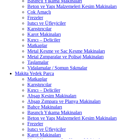
Basınçlı Yıkama Makinaları
Beton ve Yapı Malzemeleri Kesim Makinaları
Çok Amaçlı
Frezeler
Isıtıcı ve Üfleyiciler
Karıştırıcılar
Karot Makinaları
Kırıcı – Deliciler
Matkaplar
Metal Kesme ve Sac Kesme Makinaları
Metal Zımparalar ve Polisaj Makinaları
Taşlamalar
Vidalamalar / Somun Sıkmalar
Makita Yedek Parça
Matkaplar
Karıştırıcılar
Kırıcı – Deliciler
Ahşap Kesim Makinaları
Ahşap Zımpara ve Planya Makinaları
Bahçe Makinaları
Basınçlı Yıkama Makinaları
Beton ve Yapı Malzemeleri Kesim Makinaları
Frezeler
Isıtıcı ve Üfleyiciler
Karot Makinaları