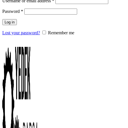
Username or email address
*
Password
*
Log in
Lost your password?
Remember me
0
items
/
0.00
₺
Menu