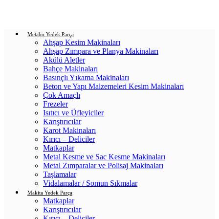
Login / Register
0
items
/
0.00
₺
Metabo Yedek Parça
Ahşap Kesim Makinaları
Ahşap Zımpara ve Planya Makinaları
Akülü Aletler
Bahçe Makinaları
Basınçlı Yıkama Makinaları
Beton ve Yapı Malzemeleri Kesim Makinaları
Çok Amaçlı
Frezeler
Isıtıcı ve Üfleyiciler
Karıştırıcılar
Karot Makinaları
Kırıcı – Deliciler
Matkaplar
Metal Kesme ve Sac Kesme Makinaları
Metal Zımparalar ve Polisaj Makinaları
Taşlamalar
Vidalamalar / Somun Sıkmalar
Makita Yedek Parça
Matkaplar
Karıştırıcılar
Kırıcı – Deliciler