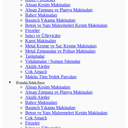
Ahşap Kesim Makinaları
Ahşap Zımpara ve Planya Makinaları
Bahçe Makinaları
Basınçlı Yıkama Makinaları
Beton ve Yapı Malzemeleri Kesim Makinaları
Frezeler
Isıtıcı ve Üfleyiciler
Karot Makinaları
Metal Kesme ve Sac Kesme Makinaları
Metal Zımparalar ve Polisaj Makinaları
Taşlamalar
Vidalamalar / Somun Sıkmalar
Akülü Aletler
Çok Amaçlı
Makita Tüm Yedek Parçaları
Hyundai Yedek Parça
Ahşap Kesim Makinaları
Ahşap Zımpara ve Planya Makinaları
Akülü Aletler
Bahçe Makinaları
Basınçlı Yıkama Makinaları
Beton ve Yapı Malzemeleri Kesim Makinaları
Çok Amaçlı
Frezeler