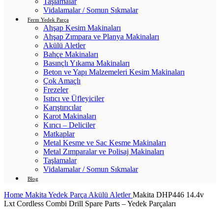
Taşlamalar
Vidalamalar / Somun Sıkmalar
Ferm Yedek Parça
Ahşap Kesim Makinaları
Ahşap Zımpara ve Planya Makinaları
Akülü Aletler
Bahçe Makinaları
Basınçlı Yıkama Makinaları
Beton ve Yapı Malzemeleri Kesim Makinaları
Çok Amaçlı
Frezeler
Isıtıcı ve Üfleyiciler
Karıştırıcılar
Karot Makinaları
Kırıcı – Deliciler
Matkaplar
Metal Kesme ve Sac Kesme Makinaları
Metal Zımparalar ve Polisaj Makinaları
Taşlamalar
Vidalamalar / Somun Sıkmalar
Blog
Home
Makita Yedek Parça
Akülü Aletler
Makita DHP446 14.4v
Lxt Cordless Combi Drill Spare Parts – Yedek Parçaları