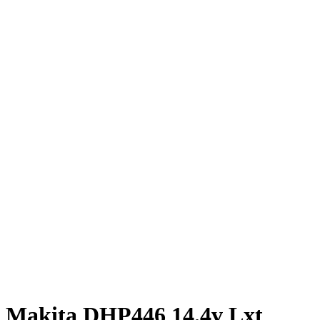
Click to enlarge
Makita DHP446 14.4v Lxt