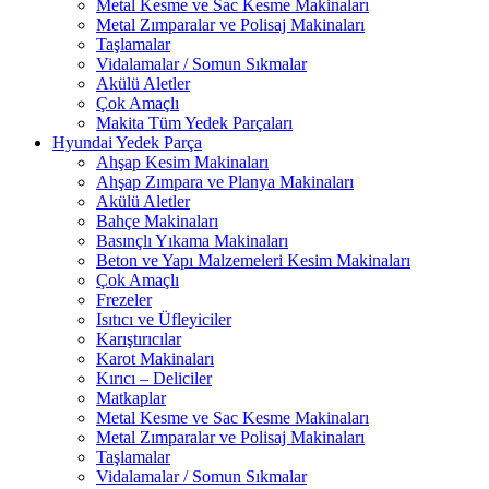
Metal Kesme ve Sac Kesme Makinaları
Metal Zımparalar ve Polisaj Makinaları
Taşlamalar
Vidalamalar / Somun Sıkmalar
Akülü Aletler
Çok Amaçlı
Makita Tüm Yedek Parçaları
Hyundai Yedek Parça
Ahşap Kesim Makinaları
Ahşap Zımpara ve Planya Makinaları
Akülü Aletler
Bahçe Makinaları
Basınçlı Yıkama Makinaları
Beton ve Yapı Malzemeleri Kesim Makinaları
Çok Amaçlı
Frezeler
Isıtıcı ve Üfleyiciler
Karıştırıcılar
Karot Makinaları
Kırıcı – Deliciler
Matkaplar
Metal Kesme ve Sac Kesme Makinaları
Metal Zımparalar ve Polisaj Makinaları
Taşlamalar
Vidalamalar / Somun Sıkmalar