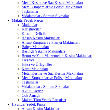
Metal Kesme ve Sac Kesme Makinaları
Metal Zımparalar ve Polisaj Makinaları
Taşlamalar
Vidalamalar / Somun Sıkmalar
Makita Yedek Parça
Matkaplar
Karıştırıcılar
Kırıcı – Deliciler
Ahşap Kesim Makinaları
Ahşap Zımpara ve Planya Makinaları
Bahçe Makinaları
Basınçlı Yıkama Makinaları
Beton ve Yapı Malzemeleri Kesim Makinaları
Frezeler
Isıtıcı ve Üfleyiciler
Karot Makinaları
Metal Kesme ve Sac Kesme Makinaları
Metal Zımparalar ve Polisaj Makinaları
Taşlamalar
Vidalamalar / Somun Sıkmalar
Akülü Aletler
Çok Amaçlı
Makita Tüm Yedek Parçaları
Hyundai Yedek Parça
Ahşap Kesim Makinaları