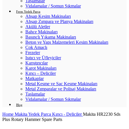
Taşlamalar
Vidalamalar / Somun Sıkmalar
Ferm Yedek Parça
Ahşap Kesim Makinaları
Ahşap Zımpara ve Planya Makinaları
Akülü Aletler
Bahçe Makinaları
Basınçlı Yıkama Makinaları
Beton ve Yapı Malzemeleri Kesim Makinaları
Çok Amaçlı
Frezeler
Isıtıcı ve Üfleyiciler
Karıştırıcılar
Karot Makinaları
Kırıcı – Deliciler
Matkaplar
Metal Kesme ve Sac Kesme Makinaları
Metal Zımparalar ve Polisaj Makinaları
Taşlamalar
Vidalamalar / Somun Sıkmalar
Blog
Home
Makita Yedek Parça
Kırıcı - Deliciler
Makita HR2230 Sds
Plus Rotary Hammer Spare Parts