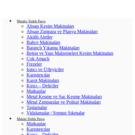
Login / Register
0
items
/
0.00
₺
Metabo Yedek Parça
Ahşap Kesim Makinaları
Ahşap Zımpara ve Planya Makinaları
Akülü Aletler
Bahçe Makinaları
Basınçlı Yıkama Makinaları
Beton ve Yapı Malzemeleri Kesim Makinaları
Çok Amaçlı
Frezeler
Isıtıcı ve Üfleyiciler
Karıştırıcılar
Karot Makinaları
Kırıcı – Deliciler
Matkaplar
Metal Kesme ve Sac Kesme Makinaları
Metal Zımparalar ve Polisaj Makinaları
Taşlamalar
Vidalamalar / Somun Sıkmalar
Makita Yedek Parça
Matkaplar
Karıştırıcılar
Kırıcı – Deliciler