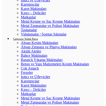
Isıtıcı ve Üfleyiciler
Karıştırıcılar
Karot Makinaları
Kırıcı – Deliciler
Matkaplar
Metal Kesme ve Sac Kesme Makinaları
Metal Zımparalar ve Polisaj Makinaları
Taşlamalar
Vidalamalar / Somun Sıkmalar
Catpower Yedek Parça
Ahşap Kesim Makinaları
Ahşap Zımpara ve Planya Makinaları
Akülü Aletler
Bahçe Makinaları
Basınçlı Yıkama Makinaları
Beton ve Yapı Malzemeleri Kesim Makinaları
Çok Amaçlı
Frezeler
Isıtıcı ve Üfleyiciler
Karıştırıcılar
Karot Makinaları
Kırıcı – Deliciler
Matkaplar
Metal Kesme ve Sac Kesme Makinaları
Metal Zımparalar ve Polisaj Makinaları