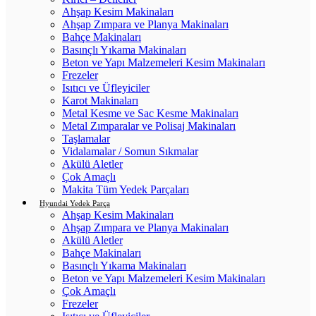
Ahşap Kesim Makinaları
Ahşap Zımpara ve Planya Makinaları
Bahçe Makinaları
Basınçlı Yıkama Makinaları
Beton ve Yapı Malzemeleri Kesim Makinaları
Frezeler
Isıtıcı ve Üfleyiciler
Karot Makinaları
Metal Kesme ve Sac Kesme Makinaları
Metal Zımparalar ve Polisaj Makinaları
Taşlamalar
Vidalamalar / Somun Sıkmalar
Akülü Aletler
Çok Amaçlı
Makita Tüm Yedek Parçaları
Hyundai Yedek Parça
Ahşap Kesim Makinaları
Ahşap Zımpara ve Planya Makinaları
Akülü Aletler
Bahçe Makinaları
Basınçlı Yıkama Makinaları
Beton ve Yapı Malzemeleri Kesim Makinaları
Çok Amaçlı
Frezeler