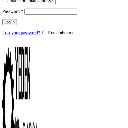
Username or email address
*
Password
*
Log in
Lost your password?
Remember me
0
items
/
0.00
₺
Menu