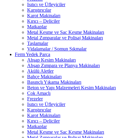
Isıtıcı ve Üfleyiciler
Karıştırıcılar
Karot Makinaları
Kırıcı – Deliciler
Matkaplar
Metal Kesme ve Sac Kesme Makinaları
Metal Zımparalar ve Polisaj Makinaları
Taşlamalar
Vidalamalar / Somun Sıkmalar
Ferm Yedek Parça
Ahşap Kesim Makinaları
Ahşap Zımpara ve Planya Makinaları
Akülü Aletler
Bahçe Makinaları
Basınçlı Yıkama Makinaları
Beton ve Yapı Malzemeleri Kesim Makinaları
Çok Amaçlı
Frezeler
Isıtıcı ve Üfleyiciler
Karıştırıcılar
Karot Makinaları
Kırıcı – Deliciler
Matkaplar
Metal Kesme ve Sac Kesme Makinaları
Metal Zımparalar ve Polisaj Makinaları