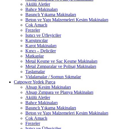
Akülü Aletler
Bahçe Makinaları
Basınçlı Yıkama Makinaları
Beton ve Yapı Malzemeleri Kesim Makinaları
Çok Amaçlı
Frezeler
Isıtıcı ve Üfleyiciler
Karıştırıcılar
Karot Makinaları
Kırıcı – Deliciler
Matkaplar
Metal Kesme ve Sac Kesme Makinaları
Metal Zımparalar ve Polisaj Makinaları
Taşlamalar
Vidalamalar / Somun Sıkmalar
Catpower Yedek Parça
Ahşap Kesim Makinaları
Ahşap Zımpara ve Planya Makinaları
Akülü Aletler
Bahçe Makinaları
Basınçlı Yıkama Makinaları
Beton ve Yapı Malzemeleri Kesim Makinaları
Çok Amaçlı
Frezeler
Isıtıcı ve Üfleyiciler