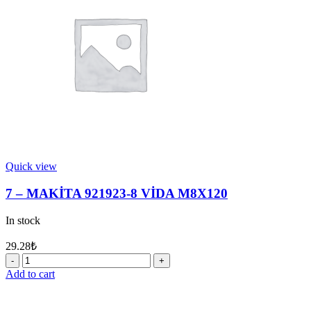
DİŞLİ
quantity
Quick view
7 – MAKİTA 921923-8 VİDA M8X120
In stock
29.28
₺
7
-
Add to cart
MAKİTA
921923-
8