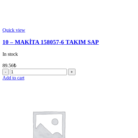
Quick view
10 – MAKİTA 158057-6 TAKIM SAP
In stock
89.56
₺
10
-
Add to cart
MAKİTA
158057-
6
TAKIM
SAP
quantity