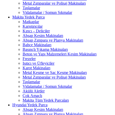
Metal Zımparalar ve Polisaj Makinaları
Taşlamalar
Vidalamalar / Somun Sıkmalar
Makita Yedek Parça
Matkaplar
Karıştırıcılar
Kırıcı – Deliciler
Ahşap Kesim Makinaları
Ahşap Zımpara ve Planya Makinaları
Bahçe Makinaları
Basınçlı Yıkama Makinaları
Beton ve Yapı Malzemeleri Kesim Makinaları
Frezeler
Isıtıcı ve Üfleyiciler
Karot Makinaları
Metal Kesme ve Sac Kesme Makinaları
Metal Zımparalar ve Polisaj Makinaları
Taşlamalar
Vidalamalar / Somun Sıkmalar
Akülü Aletler
Çok Amaçlı
Makita Tüm Yedek Parçaları
Hyundai Yedek Parça
Ahşap Kesim Makinaları
Ahşap Zımpara ve Planya Makinaları