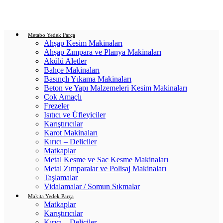
Login / Register
0
items
/
0.00
₺
Metabo Yedek Parça
Ahşap Kesim Makinaları
Ahşap Zımpara ve Planya Makinaları
Akülü Aletler
Bahçe Makinaları
Basınçlı Yıkama Makinaları
Beton ve Yapı Malzemeleri Kesim Makinaları
Çok Amaçlı
Frezeler
Isıtıcı ve Üfleyiciler
Karıştırıcılar
Karot Makinaları
Kırıcı – Deliciler
Matkaplar
Metal Kesme ve Sac Kesme Makinaları
Metal Zımparalar ve Polisaj Makinaları
Taşlamalar
Vidalamalar / Somun Sıkmalar
Makita Yedek Parça
Matkaplar
Karıştırıcılar
Kırıcı – Deliciler