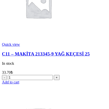
Quick view
C11 – MAKİTA 213345-9 YAĞ KEÇESİ 25
In stock
33.70
₺
C11
-
Add to cart
MAKİTA
213345-
9
YAĞ
KEÇESİ
25