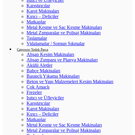
Isıtıcı ve Üfleyiciler
Karıştırıcılar
Karot Makinaları
Kırıcı – Deliciler
Matkaplar
Metal Kesme ve Sac Kesme Makinaları
Metal Zımparalar ve Polisaj Makinaları
Taşlamalar
Vidalamalar / Somun Sıkmalar
Catpower Yedek Parça
Ahşap Kesim Makinaları
Ahşap Zımpara ve Planya Makinaları
Akülü Aletler
Bahçe Makinaları
Basınçlı Yıkama Makinaları
Beton ve Yapı Malzemeleri Kesim Makinaları
Çok Amaçlı
Frezeler
Isıtıcı ve Üfleyiciler
Karıştırıcılar
Karot Makinaları
Kırıcı – Deliciler
Matkaplar
Metal Kesme ve Sac Kesme Makinaları
Metal Zımparalar ve Polisaj Makinaları