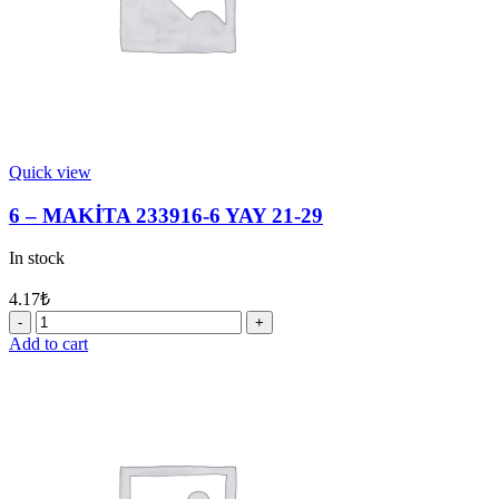
Quick view
6 – MAKİTA 233916-6 YAY 21-29
In stock
4.17
₺
6
-
Add to cart
MAKİTA
233916-
6
YAY
21-
29
quantity