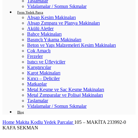
Taşlamalar
Vidalamalar / Somun Sıkmalar
Ferm Yedek Parça
Ahşap Kesim Makinaları
Ahşap Zımpara ve Planya Makinaları
Akülü Aletler
Bahçe Makinaları
Basınçlı Yıkama Makinaları
Beton ve Yapı Malzemeleri Kesim Makinaları
Çok Amaçlı
Frezeler
Isıtıcı ve Üfleyiciler
Karıştırıcılar
Karot Makinaları
Kırıcı – Deliciler
Matkaplar
Metal Kesme ve Sac Kesme Makinaları
Metal Zımparalar ve Polisaj Makinaları
Taşlamalar
Vidalamalar / Somun Sıkmalar
Blog
Home
Makita Kodlu Yedek Parçalar
105 – MAKİTA 233992-0
KAFA SEKMAN