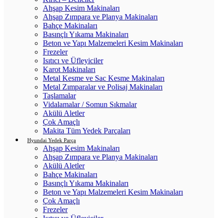
Ahşap Kesim Makinaları
Ahşap Zımpara ve Planya Makinaları
Bahçe Makinaları
Basınçlı Yıkama Makinaları
Beton ve Yapı Malzemeleri Kesim Makinaları
Frezeler
Isıtıcı ve Üfleyiciler
Karot Makinaları
Metal Kesme ve Sac Kesme Makinaları
Metal Zımparalar ve Polisaj Makinaları
Taşlamalar
Vidalamalar / Somun Sıkmalar
Akülü Aletler
Çok Amaçlı
Makita Tüm Yedek Parçaları
Hyundai Yedek Parça
Ahşap Kesim Makinaları
Ahşap Zımpara ve Planya Makinaları
Akülü Aletler
Bahçe Makinaları
Basınçlı Yıkama Makinaları
Beton ve Yapı Malzemeleri Kesim Makinaları
Çok Amaçlı
Frezeler