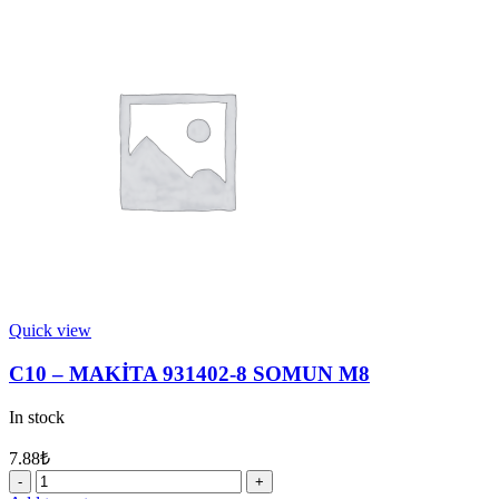
216022-
2
MİSKET
7
quantity
Quick view
C10 – MAKİTA 931402-8 SOMUN M8
In stock
7.88
₺
C10
-