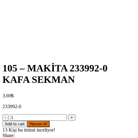
Click to enlarge
105 – MAKİTA 233992-0
KAFA SEKMAN
3.69
₺
233992-0
105
-
Add to cart
Hemen Al
MAKİTA
13
Kişi bu ürünü inceliyor!
233992-
Share: