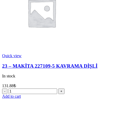
quantity
Quick view
23 – MAKİTA 227109-5 KAVRAMA DİŞLİ
In stock
131.88
₺
23
-
Add to cart
MAKİTA
227109-
5
KAVRAMA