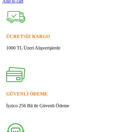
Add to cart
MAKİTA
931402-
8
SOMUN
M8
quantity
ÜCRETSİZ KARGO
1000 TL Üzeri Alışverişlerde
GÜVENLİ ÖDEME
İyzico 256 Bit ile Güvenli Ödeme