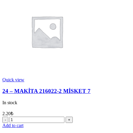
VİDA
M8X120
quantity
Quick view
24 – MAKİTA 216022-2 MİSKET 7
In stock
2.20
₺
24
-
Add to cart
MAKİTA