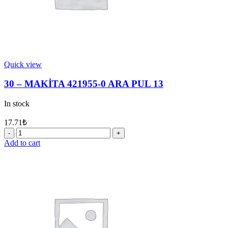
Quick view
30 – MAKİTA 421955-0 ARA PUL 13
In stock
17.71
₺
30
-
Add to cart
MAKİTA
421955-
0
ARA
PUL
13
quantity