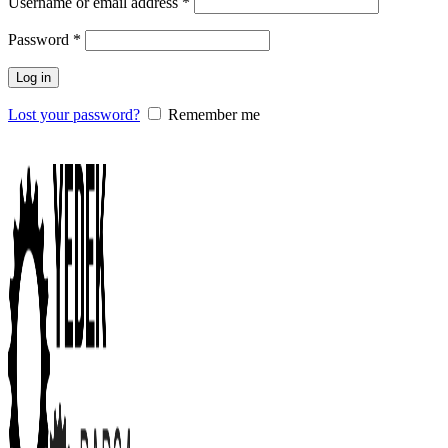
Username or email address
*
Password
*
Log in
Lost your password?
Remember me
0
items
/
0.00
₺
Menu