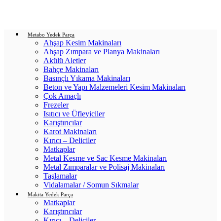
Login / Register
0
items
/
0.00
₺
Metabo Yedek Parça
Ahşap Kesim Makinaları
Ahşap Zımpara ve Planya Makinaları
Akülü Aletler
Bahçe Makinaları
Basınçlı Yıkama Makinaları
Beton ve Yapı Malzemeleri Kesim Makinaları
Çok Amaçlı
Frezeler
Isıtıcı ve Üfleyiciler
Karıştırıcılar
Karot Makinaları
Kırıcı – Deliciler
Matkaplar
Metal Kesme ve Sac Kesme Makinaları
Metal Zımparalar ve Polisaj Makinaları
Taşlamalar
Vidalamalar / Somun Sıkmalar
Makita Yedek Parça
Matkaplar
Karıştırıcılar
Kırıcı – Deliciler