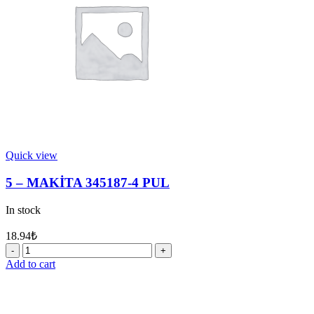
Quick view
5 – MAKİTA 345187-4 PUL
In stock
18.94
₺
5
-
Add to cart
MAKİTA
345187-
4
PUL