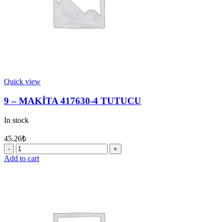
Quick view
9 – MAKİTA 417630-4 TUTUCU
In stock
45.26
₺
9
-
Add to cart
MAKİTA
417630-
4
TUTUCU
quantity