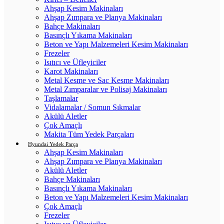
Ahşap Kesim Makinaları
Ahşap Zımpara ve Planya Makinaları
Bahçe Makinaları
Basınçlı Yıkama Makinaları
Beton ve Yapı Malzemeleri Kesim Makinaları
Frezeler
Isıtıcı ve Üfleyiciler
Karot Makinaları
Metal Kesme ve Sac Kesme Makinaları
Metal Zımparalar ve Polisaj Makinaları
Taşlamalar
Vidalamalar / Somun Sıkmalar
Akülü Aletler
Çok Amaçlı
Makita Tüm Yedek Parçaları
Hyundai Yedek Parça
Ahşap Kesim Makinaları
Ahşap Zımpara ve Planya Makinaları
Akülü Aletler
Bahçe Makinaları
Basınçlı Yıkama Makinaları
Beton ve Yapı Malzemeleri Kesim Makinaları
Çok Amaçlı
Frezeler