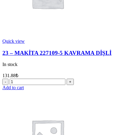
Quick view
23 – MAKİTA 227109-5 KAVRAMA DİŞLİ
In stock
131.88
₺
23
-
Add to cart
MAKİTA
227109-
5
KAVRAMA
DİŞLİ
quantity