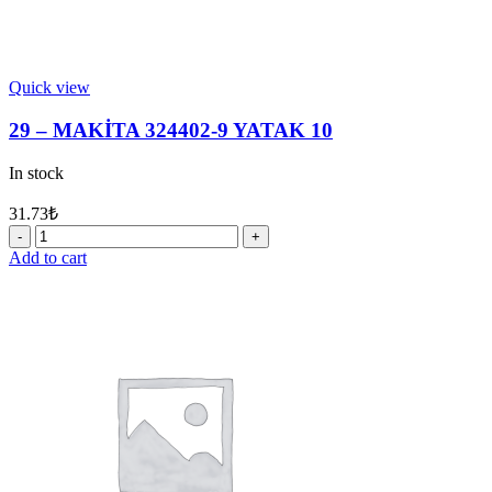
Quick view
29 – MAKİTA 324402-9 YATAK 10
In stock
31.73
₺
29
-
Add to cart
MAKİTA
324402-
9
YATAK
10
quantity