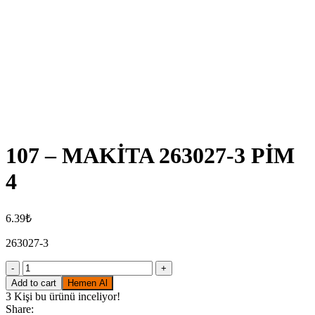
Click to enlarge
107 – MAKİTA 263027-3 PİM
4
6.39
₺
263027-3
107
-
Add to cart
Hemen Al
MAKİTA
3
Kişi bu ürünü inceliyor!
263027-
Share: