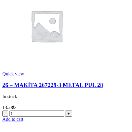
quantity
Quick view
26 – MAKİTA 267229-3 METAL PUL 28
In stock
13.28
₺
26
-
Add to cart
MAKİTA
267229-