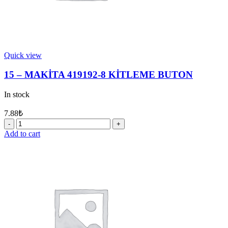
Quick view
15 – MAKİTA 419192-8 KİTLEME BUTON
In stock
7.88
₺
15
-
Add to cart
MAKİTA
419192-
8
KİTLEME
BUTON
quantity