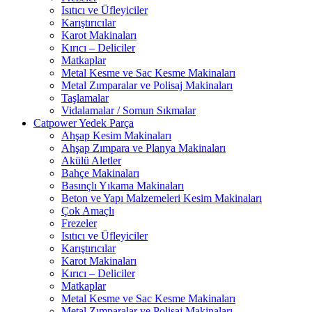
Isıtıcı ve Üfleyiciler
Karıştırıcılar
Karot Makinaları
Kırıcı – Deliciler
Matkaplar
Metal Kesme ve Sac Kesme Makinaları
Metal Zımparalar ve Polisaj Makinaları
Taşlamalar
Vidalamalar / Somun Sıkmalar
Catpower Yedek Parça
Ahşap Kesim Makinaları
Ahşap Zımpara ve Planya Makinaları
Akülü Aletler
Bahçe Makinaları
Basınçlı Yıkama Makinaları
Beton ve Yapı Malzemeleri Kesim Makinaları
Çok Amaçlı
Frezeler
Isıtıcı ve Üfleyiciler
Karıştırıcılar
Karot Makinaları
Kırıcı – Deliciler
Matkaplar
Metal Kesme ve Sac Kesme Makinaları
Metal Zımparalar ve Polisaj Makinaları