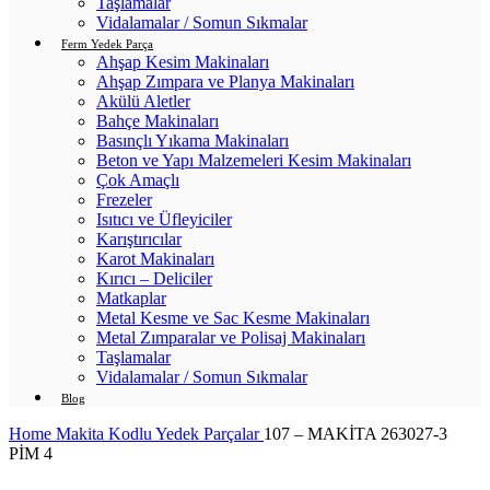
Taşlamalar
Vidalamalar / Somun Sıkmalar
Ferm Yedek Parça
Ahşap Kesim Makinaları
Ahşap Zımpara ve Planya Makinaları
Akülü Aletler
Bahçe Makinaları
Basınçlı Yıkama Makinaları
Beton ve Yapı Malzemeleri Kesim Makinaları
Çok Amaçlı
Frezeler
Isıtıcı ve Üfleyiciler
Karıştırıcılar
Karot Makinaları
Kırıcı – Deliciler
Matkaplar
Metal Kesme ve Sac Kesme Makinaları
Metal Zımparalar ve Polisaj Makinaları
Taşlamalar
Vidalamalar / Somun Sıkmalar
Blog
Home
Makita Kodlu Yedek Parçalar
107 – MAKİTA 263027-3
PİM 4