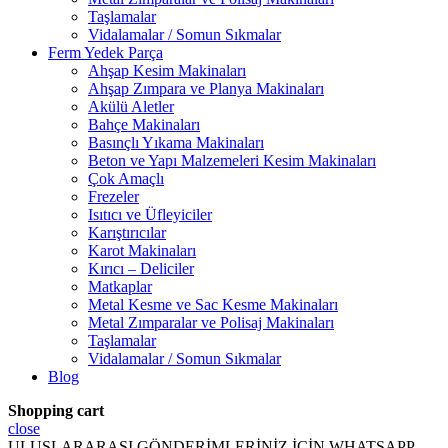
Taşlamalar
Vidalamalar / Somun Sıkmalar
Ferm Yedek Parça
Ahşap Kesim Makinaları
Ahşap Zımpara ve Planya Makinaları
Akülü Aletler
Bahçe Makinaları
Basınçlı Yıkama Makinaları
Beton ve Yapı Malzemeleri Kesim Makinaları
Çok Amaçlı
Frezeler
Isıtıcı ve Üfleyiciler
Karıştırıcılar
Karot Makinaları
Kırıcı – Deliciler
Matkaplar
Metal Kesme ve Sac Kesme Makinaları
Metal Zımparalar ve Polisaj Makinaları
Taşlamalar
Vidalamalar / Somun Sıkmalar
Blog
Shopping cart
close
ULUSLARARASI GÖNDERİMLERİNİZ İÇİN WHATSAPP