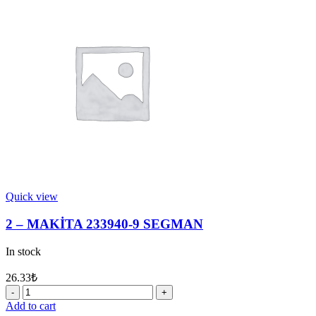
3
METAL
PUL
28
quantity
Quick view
2 – MAKİTA 233940-9 SEGMAN
In stock
26.33
₺
2
-
Add to cart
MAKİTA