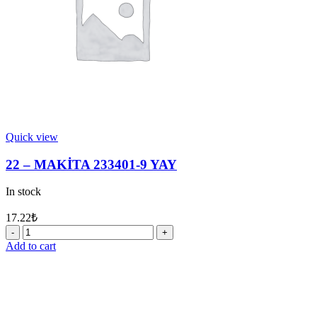
Quick view
22 – MAKİTA 233401-9 YAY
In stock
17.22
₺
22
-
Add to cart
MAKİTA
233401-
9
YAY
quantity