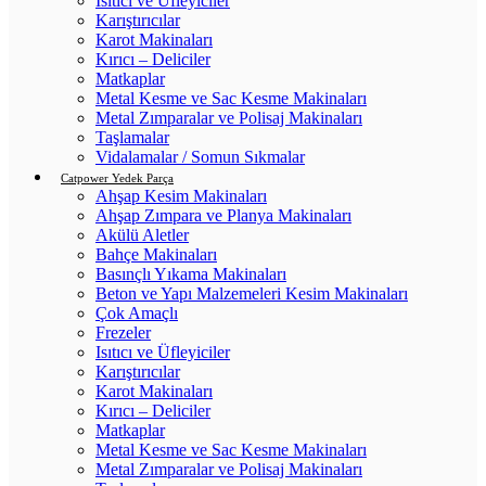
Isıtıcı ve Üfleyiciler
Karıştırıcılar
Karot Makinaları
Kırıcı – Deliciler
Matkaplar
Metal Kesme ve Sac Kesme Makinaları
Metal Zımparalar ve Polisaj Makinaları
Taşlamalar
Vidalamalar / Somun Sıkmalar
Catpower Yedek Parça
Ahşap Kesim Makinaları
Ahşap Zımpara ve Planya Makinaları
Akülü Aletler
Bahçe Makinaları
Basınçlı Yıkama Makinaları
Beton ve Yapı Malzemeleri Kesim Makinaları
Çok Amaçlı
Frezeler
Isıtıcı ve Üfleyiciler
Karıştırıcılar
Karot Makinaları
Kırıcı – Deliciler
Matkaplar
Metal Kesme ve Sac Kesme Makinaları
Metal Zımparalar ve Polisaj Makinaları