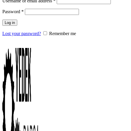
Username or email address
*
Password
*
Log in
Lost your password?
Remember me
0
items
/
0.00
₺
Menu