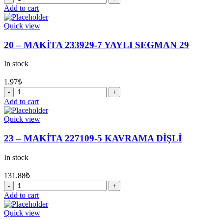
-
Add to cart
MAKİTA
233401-
Quick view
9
YAY
20 – MAKİTA 233929-7 YAYLI SEGMAN 29
quantity
In stock
1.97
₺
20
-
Add to cart
MAKİTA
233929-
Quick view
7
YAYLI
23 – MAKİTA 227109-5 KAVRAMA DİŞLİ
SEGMAN
29
In stock
quantity
131.88
₺
23
-
Add to cart
MAKİTA
227109-
Quick view
5