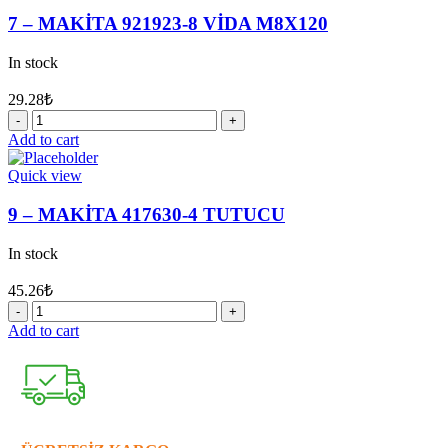
KAVRAMA
7 – MAKİTA 921923-8 VİDA M8X120
DİŞLİ
quantity
In stock
29.28
₺
7
-
Add to cart
MAKİTA
921923-
Quick view
8
VİDA
9 – MAKİTA 417630-4 TUTUCU
M8X120
quantity
In stock
45.26
₺
9
-
Add to cart
MAKİTA
417630-
4
TUTUCU
quantity