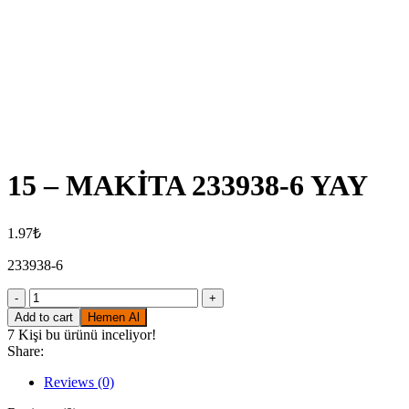
Click to enlarge
15 – MAKİTA 233938-6 YAY
1.97
₺
233938-6
15
-
Add to cart
Hemen Al
MAKİTA
7
Kişi bu ürünü inceliyor!
233938-
Share:
6
YAY
Reviews (0)
quantity