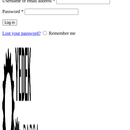
Username or email address
*
Password
*
Log in
Lost your password?
Remember me
0
items
/
0.00
₺
Menu