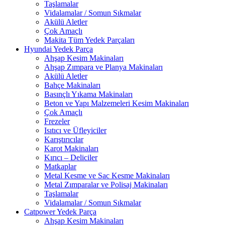
Taşlamalar
Vidalamalar / Somun Sıkmalar
Akülü Aletler
Çok Amaçlı
Makita Tüm Yedek Parçaları
Hyundai Yedek Parça
Ahşap Kesim Makinaları
Ahşap Zımpara ve Planya Makinaları
Akülü Aletler
Bahçe Makinaları
Basınçlı Yıkama Makinaları
Beton ve Yapı Malzemeleri Kesim Makinaları
Çok Amaçlı
Frezeler
Isıtıcı ve Üfleyiciler
Karıştırıcılar
Karot Makinaları
Kırıcı – Deliciler
Matkaplar
Metal Kesme ve Sac Kesme Makinaları
Metal Zımparalar ve Polisaj Makinaları
Taşlamalar
Vidalamalar / Somun Sıkmalar
Catpower Yedek Parça
Ahşap Kesim Makinaları