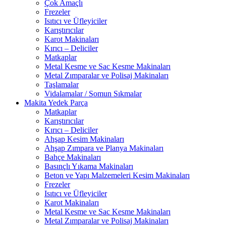
Çok Amaçlı
Frezeler
Isıtıcı ve Üfleyiciler
Karıştırıcılar
Karot Makinaları
Kırıcı – Deliciler
Matkaplar
Metal Kesme ve Sac Kesme Makinaları
Metal Zımparalar ve Polisaj Makinaları
Taşlamalar
Vidalamalar / Somun Sıkmalar
Makita Yedek Parça
Matkaplar
Karıştırıcılar
Kırıcı – Deliciler
Ahşap Kesim Makinaları
Ahşap Zımpara ve Planya Makinaları
Bahçe Makinaları
Basınçlı Yıkama Makinaları
Beton ve Yapı Malzemeleri Kesim Makinaları
Frezeler
Isıtıcı ve Üfleyiciler
Karot Makinaları
Metal Kesme ve Sac Kesme Makinaları
Metal Zımparalar ve Polisaj Makinaları