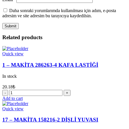
Daha sonraki yorumlarımda kullanılması için adım, e-posta
adresim ve site adresim bu tarayıcıya kaydedilsin.
Related products
Quick view
1 – MAKİTA 286263-4 KAFA LASTİĞİ
In stock
20.18
₺
1
-
Add to cart
MAKİTA
286263-
Quick view
4
KAFA
17 – MAKİTA 158216-2 DİŞLİ YUVASI
LASTİĞİ
quantity