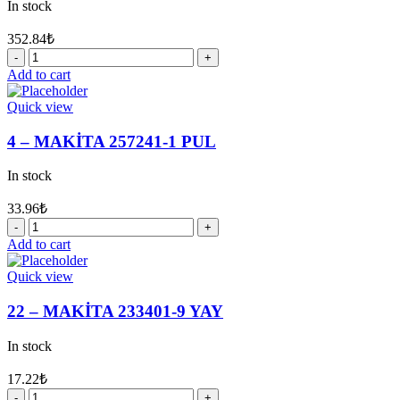
In stock
352.84
₺
17
-
Add to cart
MAKİTA
158216-
Quick view
2
DİŞLİ
4 – MAKİTA 257241-1 PUL
YUVASI
quantity
In stock
33.96
₺
4
-
Add to cart
MAKİTA
257241-
Quick view
1
PUL
22 – MAKİTA 233401-9 YAY
quantity
In stock
17.22
₺
22