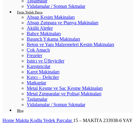
Taşlamalar
Vidalamalar / Somun Sıkmalar
Ferm Yedek Parça
Ahşap Kesim Makinaları
Ahşap Zımpara ve Planya Makinaları
Akülü Aletler
Bahçe Makinaları
Basınçlı Yıkama Makinaları
Beton ve Yapı Malzemeleri Kesim Makinaları
Çok Amaçlı
Frezeler
Isıtıcı ve Üfleyiciler
Karıştırıcılar
Karot Makinaları
Kırıcı – Deliciler
Matkaplar
Metal Kesme ve Sac Kesme Makinaları
Metal Zımparalar ve Polisaj Makinaları
Taşlamalar
Vidalamalar / Somun Sıkmalar
Blog
Home
Makita Kodlu Yedek Parçalar
15 – MAKİTA 233938-6 YAY