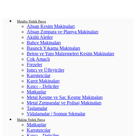
Login / Register
0
items
/
0.00
₺
Metabo Yedek Parça
Ahşap Kesim Makinaları
Ahşap Zımpara ve Planya Makinaları
Akülü Aletler
Bahçe Makinaları
Basınçlı Yıkama Makinaları
Beton ve Yapı Malzemeleri Kesim Makinaları
Çok Amaçlı
Frezeler
Isıtıcı ve Üfleyiciler
Karıştırıcılar
Karot Makinaları
Kırıcı – Deliciler
Matkaplar
Metal Kesme ve Sac Kesme Makinaları
Metal Zımparalar ve Polisaj Makinaları
Taşlamalar
Vidalamalar / Somun Sıkmalar
Makita Yedek Parça
Matkaplar
Karıştırıcılar
Kırıcı – Deliciler