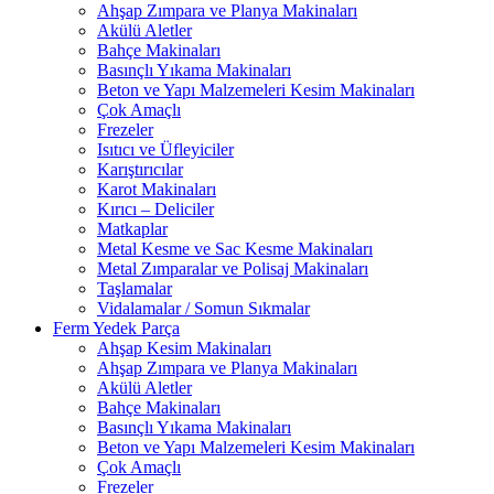
Ahşap Zımpara ve Planya Makinaları
Akülü Aletler
Bahçe Makinaları
Basınçlı Yıkama Makinaları
Beton ve Yapı Malzemeleri Kesim Makinaları
Çok Amaçlı
Frezeler
Isıtıcı ve Üfleyiciler
Karıştırıcılar
Karot Makinaları
Kırıcı – Deliciler
Matkaplar
Metal Kesme ve Sac Kesme Makinaları
Metal Zımparalar ve Polisaj Makinaları
Taşlamalar
Vidalamalar / Somun Sıkmalar
Ferm Yedek Parça
Ahşap Kesim Makinaları
Ahşap Zımpara ve Planya Makinaları
Akülü Aletler
Bahçe Makinaları
Basınçlı Yıkama Makinaları
Beton ve Yapı Malzemeleri Kesim Makinaları
Çok Amaçlı
Frezeler