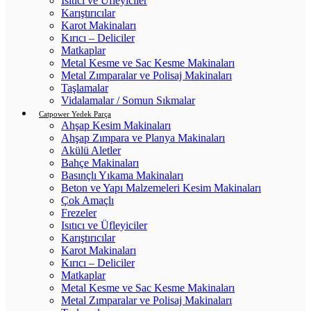
Isıtıcı ve Üfleyiciler
Karıştırıcılar
Karot Makinaları
Kırıcı – Deliciler
Matkaplar
Metal Kesme ve Sac Kesme Makinaları
Metal Zımparalar ve Polisaj Makinaları
Taşlamalar
Vidalamalar / Somun Sıkmalar
Catpower Yedek Parça
Ahşap Kesim Makinaları
Ahşap Zımpara ve Planya Makinaları
Akülü Aletler
Bahçe Makinaları
Basınçlı Yıkama Makinaları
Beton ve Yapı Malzemeleri Kesim Makinaları
Çok Amaçlı
Frezeler
Isıtıcı ve Üfleyiciler
Karıştırıcılar
Karot Makinaları
Kırıcı – Deliciler
Matkaplar
Metal Kesme ve Sac Kesme Makinaları
Metal Zımparalar ve Polisaj Makinaları