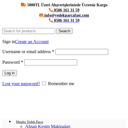
5000TL Üzeri Alışverişlerinizde Ücretsiz Kargo
0506 161 31 59
info@yedekparcafast.com
0506 161 31 59
Search
Login / Register
Sign in
Create an Account
Username or email address
*
Password
*
Log in
Lost your password?
Remember me
0
items
/
0.00
₺
Menu
Login / Register
0
items
/
0.00
₺
Metabo Yedek Parça
Ahşap Kesim Makinaları