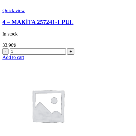
Quick view
4 – MAKİTA 257241-1 PUL
In stock
33.96
₺
4
-
Add to cart
MAKİTA
257241-
1
PUL
quantity