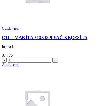
Quick view
C11 – MAKİTA 213345-9 YAĞ KEÇESİ 25
In stock
33.70
₺
C11
-
Add to cart
MAKİTA
213345-
9
YAĞ
KEÇESİ
25
quantity