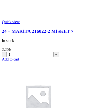
Quick view
24 – MAKİTA 216022-2 MİSKET 7
In stock
2.20
₺
24
-
Add to cart
MAKİTA
216022-
2
MİSKET
7
quantity