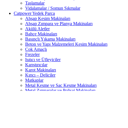
Taşlamalar
Vidalamalar / Somun Sıkmalar
Catpower Yedek Parça
Ahşap Kesim Makinaları
Ahşap Zımpara ve Planya Makinaları
Akülü Aletler
Bahçe Makinaları
Basınçlı Yıkama Makinaları
Beton ve Yapı Malzemeleri Kesim Makinaları
Çok Amaçlı
Frezeler
Isıtıcı ve Üfleyiciler
Karıştırıcılar
Karot Makinaları
Kırıcı – Deliciler
Matkaplar
Metal Kesme ve Sac Kesme Makinaları
Metal Zımparalar ve Polisaj Makinaları
Taşlamalar
Vidalamalar / Somun Sıkmalar
Ferm Yedek Parça
Ahşap Kesim Makinaları
Ahşap Zımpara ve Planya Makinaları
Akülü Aletler
Bahçe Makinaları