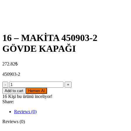
Click to enlarge
16 – MAKİTA 450903-2
GÖVDE KAPAĞI
272.82
₺
450903-2
16
-
Add to cart
Hemen Al
MAKİTA
16
Kişi bu ürünü inceliyor!
450903-
Share:
2
GÖVDE
Reviews (0)
KAPAĞI
quantity
Reviews (0)