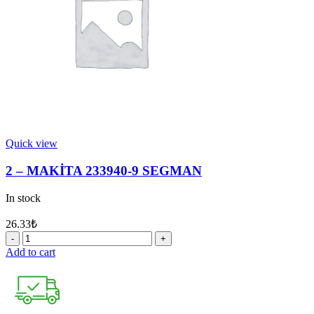
quantity
Quick view
2 – MAKİTA 233940-9 SEGMAN
In stock
26.33
₺
2
-
Add to cart
MAKİTA
233940-
9
SEGMAN
quantity