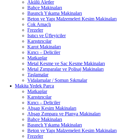
Akülü Aletler
Bahçe Makinaları
Basınçlı Yıkama Makinaları
Beton ve Yapı Malzemeleri Kesim Makinaları
Çok Amaçlı
Frezeler
Isıtıcı ve Üfleyiciler
Karıştırıcılar
Karot Makinaları
Kırıcı – Deliciler
Matkaplar
Metal Kesme ve Sac Kesme Makinaları
Metal Zımparalar ve Polisaj Makinaları
Taşlamalar
Vidalamalar / Somun Sıkmalar
Makita Yedek Parça
Matkaplar
Karıştırıcılar
Kırıcı – Deliciler
Ahşap Kesim Makinaları
Ahşap Zımpara ve Planya Makinaları
Bahçe Makinaları
Basınçlı Yıkama Makinaları
Beton ve Yapı Malzemeleri Kesim Makinaları
Frezeler