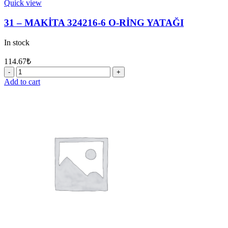
Quick view
31 – MAKİTA 324216-6 O-RİNG YATAĞI
In stock
114.67
₺
31
-
Add to cart
MAKİTA
324216-
6
O-
RİNG
YATAĞI
quantity