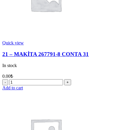
Quick view
21 – MAKİTA 267791-8 CONTA 31
In stock
0.00
₺
21
-
Add to cart
MAKİTA
267791-
8
CONTA
31
quantity