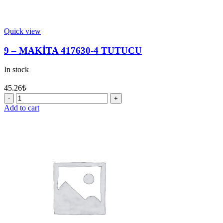
Quick view
9 – MAKİTA 417630-4 TUTUCU
In stock
45.26
₺
9
-
Add to cart
MAKİTA
417630-
4
TUTUCU
quantity