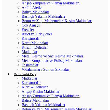
Ahşap Zımpara ve Planya Makinaları
Akülü Aletler
Bahçe Makinaları
Basınçlı Yıkama Makinaları
Beton ve Yapı Malzemeleri Kesim Makinaları
Çok Amaçlı
Frezeler
Isıtıcı ve Üfleyiciler
Karıştırıcılar
Karot Makinaları
Kırıcı – Deliciler
Matkaplar
Metal Kesme ve Sac Kesme Makinaları
Metal Zımparalar ve Polisaj Makinaları
Taşlamalar
Vidalamalar / Somun Sıkmalar
Makita Yedek Parça
Matkaplar
Karıştırıcılar
Kırıcı – Deliciler
Ahşap Kesim Makinaları
Ahşap Zımpara ve Planya Makinaları
Bahçe Makinaları
Basınçlı Yıkama Makinaları
Beton ve Yapı Malzemeleri Kesim Makinaları