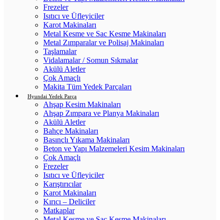
Frezeler
Isıtıcı ve Üfleyiciler
Karot Makinaları
Metal Kesme ve Sac Kesme Makinaları
Metal Zımparalar ve Polisaj Makinaları
Taşlamalar
Vidalamalar / Somun Sıkmalar
Akülü Aletler
Çok Amaçlı
Makita Tüm Yedek Parçaları
Hyundai Yedek Parça
Ahşap Kesim Makinaları
Ahşap Zımpara ve Planya Makinaları
Akülü Aletler
Bahçe Makinaları
Basınçlı Yıkama Makinaları
Beton ve Yapı Malzemeleri Kesim Makinaları
Çok Amaçlı
Frezeler
Isıtıcı ve Üfleyiciler
Karıştırıcılar
Karot Makinaları
Kırıcı – Deliciler
Matkaplar
Metal Kesme ve Sac Kesme Makinaları