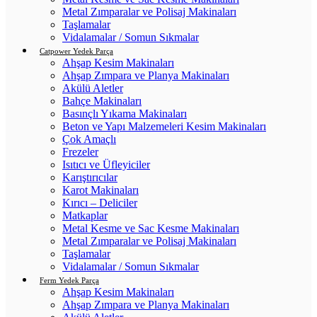
Metal Zımparalar ve Polisaj Makinaları
Taşlamalar
Vidalamalar / Somun Sıkmalar
Catpower Yedek Parça
Ahşap Kesim Makinaları
Ahşap Zımpara ve Planya Makinaları
Akülü Aletler
Bahçe Makinaları
Basınçlı Yıkama Makinaları
Beton ve Yapı Malzemeleri Kesim Makinaları
Çok Amaçlı
Frezeler
Isıtıcı ve Üfleyiciler
Karıştırıcılar
Karot Makinaları
Kırıcı – Deliciler
Matkaplar
Metal Kesme ve Sac Kesme Makinaları
Metal Zımparalar ve Polisaj Makinaları
Taşlamalar
Vidalamalar / Somun Sıkmalar
Ferm Yedek Parça
Ahşap Kesim Makinaları
Ahşap Zımpara ve Planya Makinaları