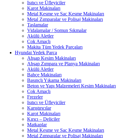
Isıtıcı ve Üfleyiciler
Karot Makinaları
Metal Kesme ve Sac Kesme Makinaları
Metal Zımparalar ve Polisaj Makinaları
Taşlamalar
Vidalamalar / Somun Sıkmalar
Akülü Aletler
Çok Amaçlı
Makita Tüm Yedek Parçaları
Hyundai Yedek Parça
Ahşap Kesim Makinaları
Ahşap Zımpara ve Planya Makinaları
Akülü Aletler
Bahçe Makinaları
Basınçlı Yıkama Makinaları
Beton ve Yapı Malzemeleri Kesim Makinaları
Çok Amaçlı
Frezeler
Isıtıcı ve Üfleyiciler
Karıştırıcılar
Karot Makinaları
Kırıcı – Deliciler
Matkaplar
Metal Kesme ve Sac Kesme Makinaları
Metal Zımparalar ve Polisaj Makinaları