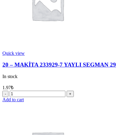
Quick view
20 – MAKİTA 233929-7 YAYLI SEGMAN 29
In stock
1.97
₺
20
-
Add to cart
MAKİTA
233929-
7
YAYLI
SEGMAN
29