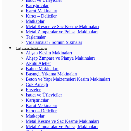
Isıtıcı ve Üfleyiciler
Karıştırıcılar
Karot Makinaları
Kırıcı – Deliciler
Matkaplar
Metal Kesme ve Sac Kesme Makinaları
Metal Zımparalar ve Polisaj Makinaları
Taşlamalar
Vidalamalar / Somun Sıkmalar
Catpower Yedek Parça
Ahşap Kesim Makinaları
Ahşap Zımpara ve Planya Makinaları
Akülü Aletler
Bahçe Makinaları
Basınçlı Yıkama Makinaları
Beton ve Yapı Malzemeleri Kesim Makinaları
Çok Amaçlı
Frezeler
Isıtıcı ve Üfleyiciler
Karıştırıcılar
Karot Makinaları
Kırıcı – Deliciler
Matkaplar
Metal Kesme ve Sac Kesme Makinaları
Metal Zımparalar ve Polisaj Makinaları