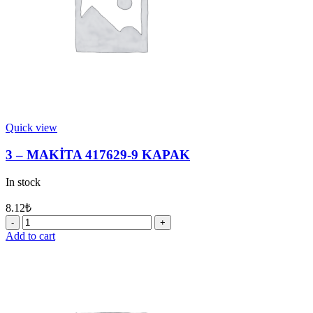
Quick view
3 – MAKİTA 417629-9 KAPAK
In stock
8.12
₺
3
-
Add to cart
MAKİTA
417629-
9
KAPAK
quantity