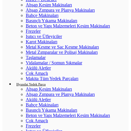
Ahşap Kesim Makinaları
Ahşap Zımpara ve Planya Makinaları
Bahçe Makinaları
Basınçlı Yıkama Makinaları
Beton ve Yapı Malzemeleri Kesim Makinaları
Frezeler
Isıtıcı ve Üfleyiciler
Karot Makinaları
Metal Kesme ve Sac Kesme Makinaları
Metal Zımparalar ve Polisaj Makinaları
Taşlamalar
Vidalamalar / Somun Sıkmalar
Akülü Aletler
Çok Amaçlı
Makita Tüm Yedek Parçaları
Hyundai Yedek Parça
Ahşap Kesim Makinaları
Ahşap Zımpara ve Planya Makinaları
Akülü Aletler
Bahçe Makinaları
Basınçlı Yıkama Makinaları
Beton ve Yapı Malzemeleri Kesim Makinaları
Çok Amaçlı
Frezeler