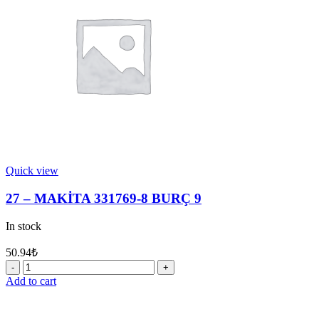
RİNG
YATAĞI
quantity
Quick view
27 – MAKİTA 331769-8 BURÇ 9
In stock
50.94
₺
27
-
Add to cart
MAKİTA
331769-
8