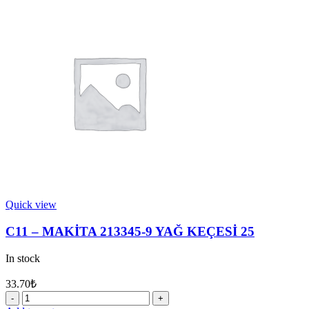
345280-
4
PUL
quantity
Quick view
C11 – MAKİTA 213345-9 YAĞ KEÇESİ 25
In stock
33.70
₺
C11
-