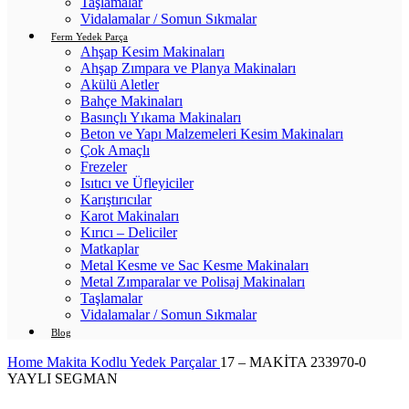
Taşlamalar
Vidalamalar / Somun Sıkmalar
Ferm Yedek Parça
Ahşap Kesim Makinaları
Ahşap Zımpara ve Planya Makinaları
Akülü Aletler
Bahçe Makinaları
Basınçlı Yıkama Makinaları
Beton ve Yapı Malzemeleri Kesim Makinaları
Çok Amaçlı
Frezeler
Isıtıcı ve Üfleyiciler
Karıştırıcılar
Karot Makinaları
Kırıcı – Deliciler
Matkaplar
Metal Kesme ve Sac Kesme Makinaları
Metal Zımparalar ve Polisaj Makinaları
Taşlamalar
Vidalamalar / Somun Sıkmalar
Blog
Home
Makita Kodlu Yedek Parçalar
17 – MAKİTA 233970-0
YAYLI SEGMAN