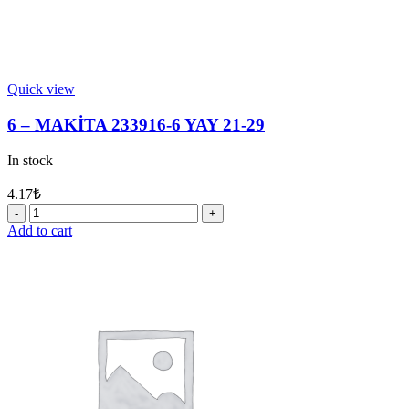
Quick view
6 – MAKİTA 233916-6 YAY 21-29
In stock
4.17
₺
6
-
Add to cart
MAKİTA
233916-
6
YAY
21-
29
quantity