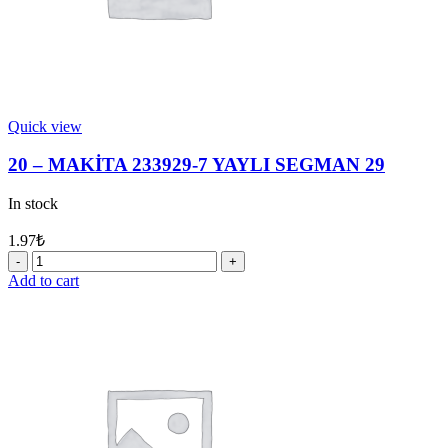
Quick view
20 – MAKİTA 233929-7 YAYLI SEGMAN 29
In stock
1.97
₺
20
-
Add to cart
MAKİTA
233929-
7
YAYLI
SEGMAN
29
quantity