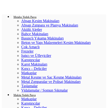
Login / Register
0
items
/
0.00
₺
Metabo Yedek Parça
Ahşap Kesim Makinaları
Ahşap Zımpara ve Planya Makinaları
Akülü Aletler
Bahçe Makinaları
Basınçlı Yıkama Makinaları
Beton ve Yapı Malzemeleri Kesim Makinaları
Çok Amaçlı
Frezeler
Isıtıcı ve Üfleyiciler
Karıştırıcılar
Karot Makinaları
Kırıcı – Deliciler
Matkaplar
Metal Kesme ve Sac Kesme Makinaları
Metal Zımparalar ve Polisaj Makinaları
Taşlamalar
Vidalamalar / Somun Sıkmalar
Makita Yedek Parça
Matkaplar
Karıştırıcılar
Kırıcı – Deliciler