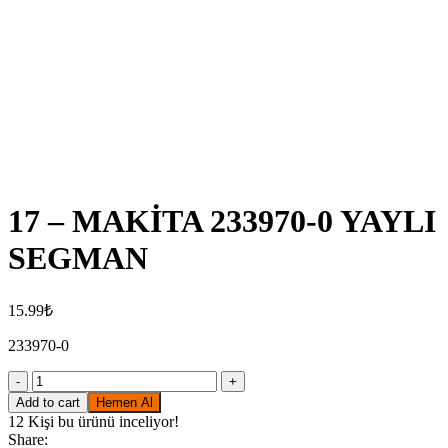
Click to enlarge
17 – MAKİTA 233970-0 YAYLI
SEGMAN
15.99
₺
233970-0
17
-
Add to cart
Hemen Al
MAKİTA
12
Kişi bu ürünü inceliyor!
233970-
Share: