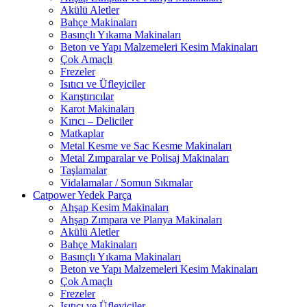
Akülü Aletler
Bahçe Makinaları
Basınçlı Yıkama Makinaları
Beton ve Yapı Malzemeleri Kesim Makinaları
Çok Amaçlı
Frezeler
Isıtıcı ve Üfleyiciler
Karıştırıcılar
Karot Makinaları
Kırıcı – Deliciler
Matkaplar
Metal Kesme ve Sac Kesme Makinaları
Metal Zımparalar ve Polisaj Makinaları
Taşlamalar
Vidalamalar / Somun Sıkmalar
Catpower Yedek Parça
Ahşap Kesim Makinaları
Ahşap Zımpara ve Planya Makinaları
Akülü Aletler
Bahçe Makinaları
Basınçlı Yıkama Makinaları
Beton ve Yapı Malzemeleri Kesim Makinaları
Çok Amaçlı
Frezeler
Isıtıcı ve Üfleyiciler