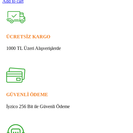
Add to cart
MAKİTA
213345-
9
YAĞ
KEÇESİ
25
ÜCRETSİZ KARGO
quantity
1000 TL Üzeri Alışverişlerde
GÜVENLİ ÖDEME
İyzico 256 Bit ile Güvenli Ödeme