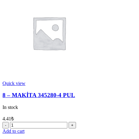
BURÇ
9
quantity
Quick view
8 – MAKİTA 345280-4 PUL
In stock
4.41
₺
8
-
Add to cart
MAKİTA