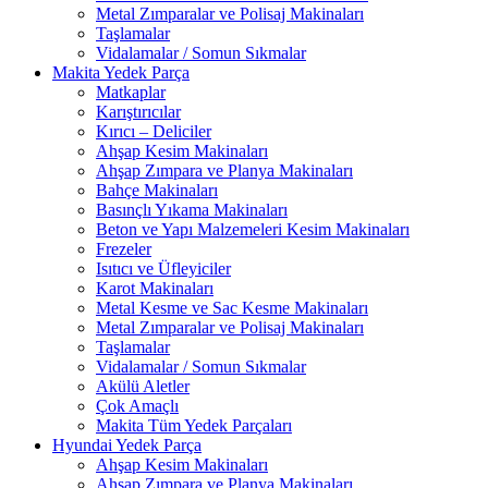
Metal Zımparalar ve Polisaj Makinaları
Taşlamalar
Vidalamalar / Somun Sıkmalar
Makita Yedek Parça
Matkaplar
Karıştırıcılar
Kırıcı – Deliciler
Ahşap Kesim Makinaları
Ahşap Zımpara ve Planya Makinaları
Bahçe Makinaları
Basınçlı Yıkama Makinaları
Beton ve Yapı Malzemeleri Kesim Makinaları
Frezeler
Isıtıcı ve Üfleyiciler
Karot Makinaları
Metal Kesme ve Sac Kesme Makinaları
Metal Zımparalar ve Polisaj Makinaları
Taşlamalar
Vidalamalar / Somun Sıkmalar
Akülü Aletler
Çok Amaçlı
Makita Tüm Yedek Parçaları
Hyundai Yedek Parça
Ahşap Kesim Makinaları
Ahşap Zımpara ve Planya Makinaları