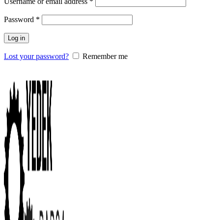
Username or email address
*
Password
*
Log in
Lost your password?
Remember me
0
items
/
0.00
₺
Menu