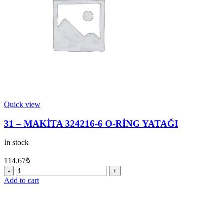
Quick view
31 – MAKİTA 324216-6 O-RİNG YATAĞI
In stock
114.67
₺
31
-
Add to cart
MAKİTA
324216-
6
O-