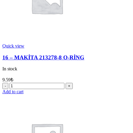
Quick view
16 – MAKİTA 213278-8 O-RİNG
In stock
9.59
₺
16
-
Add to cart
MAKİTA
213278-
8
O-
RİNG
quantity