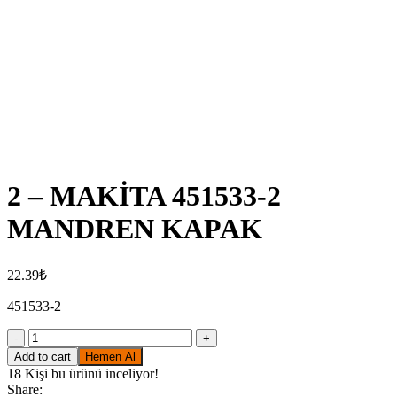
Click to enlarge
2 – MAKİTA 451533-2
MANDREN KAPAK
22.39
₺
451533-2
2
-
Add to cart
Hemen Al
MAKİTA
18
Kişi bu ürünü inceliyor!
451533-
Share: