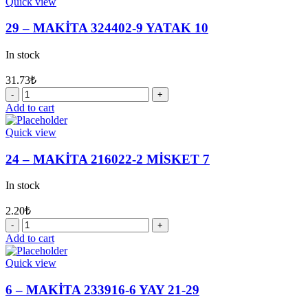
Quick view
9
AYIRICI
29 – MAKİTA 324402-9 YATAK 10
KOL
quantity
In stock
31.73
₺
29
-
Add to cart
MAKİTA
324402-
Quick view
9
YATAK
24 – MAKİTA 216022-2 MİSKET 7
10
quantity
In stock
2.20
₺
24
-
Add to cart
MAKİTA
216022-
Quick view
2
MİSKET
6 – MAKİTA 233916-6 YAY 21-29
7