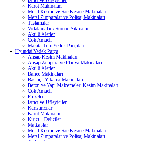
Isıtıcı ve Üfleyiciler
Karot Makinaları
Metal Kesme ve Sac Kesme Makinaları
Metal Zımparalar ve Polisaj Makinaları
Taşlamalar
Vidalamalar / Somun Sıkmalar
Akülü Aletler
Çok Amaçlı
Makita Tüm Yedek Parçaları
Hyundai Yedek Parça
Ahşap Kesim Makinaları
Ahşap Zımpara ve Planya Makinaları
Akülü Aletler
Bahçe Makinaları
Basınçlı Yıkama Makinaları
Beton ve Yapı Malzemeleri Kesim Makinaları
Çok Amaçlı
Frezeler
Isıtıcı ve Üfleyiciler
Karıştırıcılar
Karot Makinaları
Kırıcı – Deliciler
Matkaplar
Metal Kesme ve Sac Kesme Makinaları
Metal Zımparalar ve Polisaj Makinaları