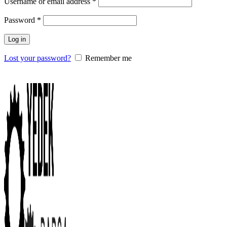
Username or email address
*
Password
*
Log in
Lost your password?
Remember me
0
items
/
0.00
₺
Menu