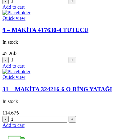
30
-
Add to cart
MAKİTA
421955-
Quick view
0
ARA
9 – MAKİTA 417630-4 TUTUCU
PUL
13
In stock
quantity
45.26
₺
9
-
Add to cart
MAKİTA
417630-
Quick view
4
TUTUCU
31 – MAKİTA 324216-6 O-RİNG YATAĞI
quantity
In stock
114.67
₺
31
-
Add to cart
MAKİTA
324216-