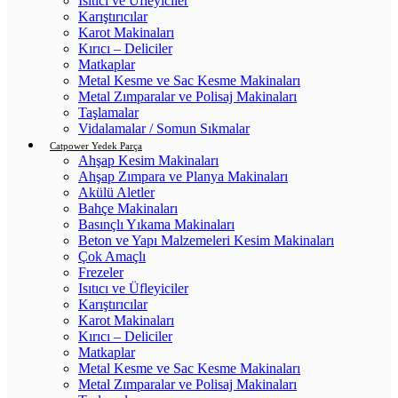
Isıtıcı ve Üfleyiciler
Karıştırıcılar
Karot Makinaları
Kırıcı – Deliciler
Matkaplar
Metal Kesme ve Sac Kesme Makinaları
Metal Zımparalar ve Polisaj Makinaları
Taşlamalar
Vidalamalar / Somun Sıkmalar
Catpower Yedek Parça
Ahşap Kesim Makinaları
Ahşap Zımpara ve Planya Makinaları
Akülü Aletler
Bahçe Makinaları
Basınçlı Yıkama Makinaları
Beton ve Yapı Malzemeleri Kesim Makinaları
Çok Amaçlı
Frezeler
Isıtıcı ve Üfleyiciler
Karıştırıcılar
Karot Makinaları
Kırıcı – Deliciler
Matkaplar
Metal Kesme ve Sac Kesme Makinaları
Metal Zımparalar ve Polisaj Makinaları