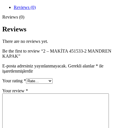
2
MANDREN
Reviews (0)
KAPAK
quantity
Reviews (0)
Reviews
There are no reviews yet.
Be the first to review “2 – MAKİTA 451533-2 MANDREN
KAPAK”
E-posta adresiniz yayınlanmayacak.
Gerekli alanlar
*
ile
işaretlenmişlerdir
Your rating
*
Your review
*