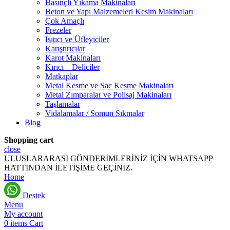
Basınçlı Yıkama Makinaları
Beton ve Yapı Malzemeleri Kesim Makinaları
Çok Amaçlı
Frezeler
Isıtıcı ve Üfleyiciler
Karıştırıcılar
Karot Makinaları
Kırıcı – Deliciler
Matkaplar
Metal Kesme ve Sac Kesme Makinaları
Metal Zımparalar ve Polisaj Makinaları
Taşlamalar
Vidalamalar / Somun Sıkmalar
Blog
Shopping cart
close
ULUSLARARASI GÖNDERİMLERİNİZ İÇİN WHATSAPP
HATTINDAN İLETİŞİME GEÇİNİZ.
Home
Destek
Menu
My account
0
items
Cart