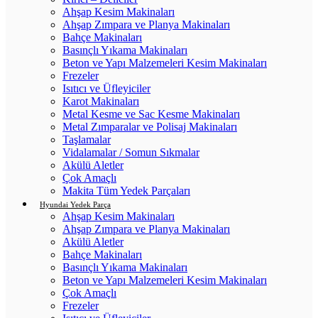
Ahşap Kesim Makinaları
Ahşap Zımpara ve Planya Makinaları
Bahçe Makinaları
Basınçlı Yıkama Makinaları
Beton ve Yapı Malzemeleri Kesim Makinaları
Frezeler
Isıtıcı ve Üfleyiciler
Karot Makinaları
Metal Kesme ve Sac Kesme Makinaları
Metal Zımparalar ve Polisaj Makinaları
Taşlamalar
Vidalamalar / Somun Sıkmalar
Akülü Aletler
Çok Amaçlı
Makita Tüm Yedek Parçaları
Hyundai Yedek Parça
Ahşap Kesim Makinaları
Ahşap Zımpara ve Planya Makinaları
Akülü Aletler
Bahçe Makinaları
Basınçlı Yıkama Makinaları
Beton ve Yapı Malzemeleri Kesim Makinaları
Çok Amaçlı
Frezeler