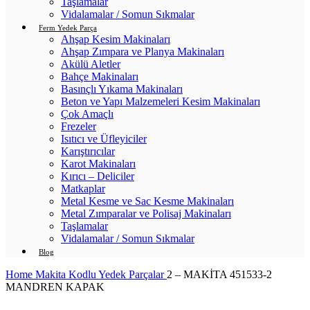
Taşlamalar
Vidalamalar / Somun Sıkmalar
Ferm Yedek Parça
Ahşap Kesim Makinaları
Ahşap Zımpara ve Planya Makinaları
Akülü Aletler
Bahçe Makinaları
Basınçlı Yıkama Makinaları
Beton ve Yapı Malzemeleri Kesim Makinaları
Çok Amaçlı
Frezeler
Isıtıcı ve Üfleyiciler
Karıştırıcılar
Karot Makinaları
Kırıcı – Deliciler
Matkaplar
Metal Kesme ve Sac Kesme Makinaları
Metal Zımparalar ve Polisaj Makinaları
Taşlamalar
Vidalamalar / Somun Sıkmalar
Blog
Home
Makita Kodlu Yedek Parçalar
2 – MAKİTA 451533-2
MANDREN KAPAK