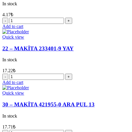
quantity
In stock
4.17
₺
6
-
Add to cart
MAKİTA
233916-
Quick view
6
YAY
22 – MAKİTA 233401-9 YAY
21-
29
In stock
quantity
17.22
₺
22
-
Add to cart
MAKİTA
233401-
Quick view
9
YAY
30 – MAKİTA 421955-0 ARA PUL 13
quantity
In stock
17.71
₺