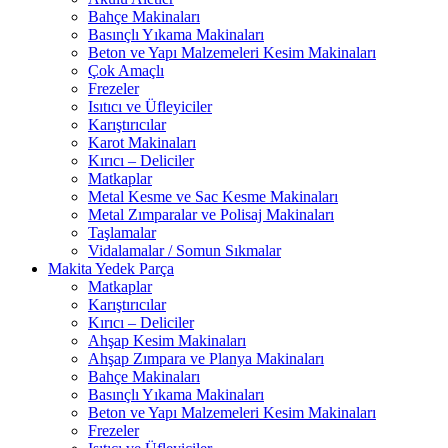
Bahçe Makinaları
Basınçlı Yıkama Makinaları
Beton ve Yapı Malzemeleri Kesim Makinaları
Çok Amaçlı
Frezeler
Isıtıcı ve Üfleyiciler
Karıştırıcılar
Karot Makinaları
Kırıcı – Deliciler
Matkaplar
Metal Kesme ve Sac Kesme Makinaları
Metal Zımparalar ve Polisaj Makinaları
Taşlamalar
Vidalamalar / Somun Sıkmalar
Makita Yedek Parça
Matkaplar
Karıştırıcılar
Kırıcı – Deliciler
Ahşap Kesim Makinaları
Ahşap Zımpara ve Planya Makinaları
Bahçe Makinaları
Basınçlı Yıkama Makinaları
Beton ve Yapı Malzemeleri Kesim Makinaları
Frezeler