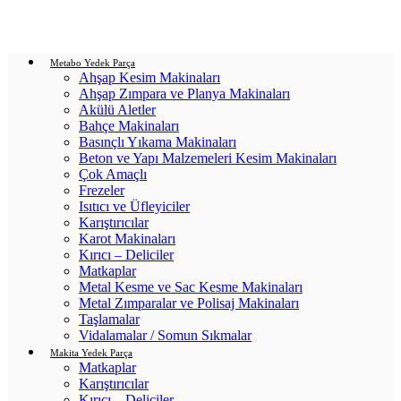
Login / Register
0
items
/
0.00
₺
Metabo Yedek Parça
Ahşap Kesim Makinaları
Ahşap Zımpara ve Planya Makinaları
Akülü Aletler
Bahçe Makinaları
Basınçlı Yıkama Makinaları
Beton ve Yapı Malzemeleri Kesim Makinaları
Çok Amaçlı
Frezeler
Isıtıcı ve Üfleyiciler
Karıştırıcılar
Karot Makinaları
Kırıcı – Deliciler
Matkaplar
Metal Kesme ve Sac Kesme Makinaları
Metal Zımparalar ve Polisaj Makinaları
Taşlamalar
Vidalamalar / Somun Sıkmalar
Makita Yedek Parça
Matkaplar
Karıştırıcılar
Kırıcı – Deliciler