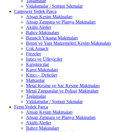
Taşlamalar
Vidalamalar / Somun Sıkmalar
Catpower Yedek Parça
Ahşap Kesim Makinaları
Ahşap Zımpara ve Planya Makinaları
Akülü Aletler
Bahçe Makinaları
Basınçlı Yıkama Makinaları
Beton ve Yapı Malzemeleri Kesim Makinaları
Çok Amaçlı
Frezeler
Isıtıcı ve Üfleyiciler
Karıştırıcılar
Karot Makinaları
Kırıcı – Deliciler
Matkaplar
Metal Kesme ve Sac Kesme Makinaları
Metal Zımparalar ve Polisaj Makinaları
Taşlamalar
Vidalamalar / Somun Sıkmalar
Ferm Yedek Parça
Ahşap Kesim Makinaları
Ahşap Zımpara ve Planya Makinaları
Akülü Aletler
Bahçe Makinaları