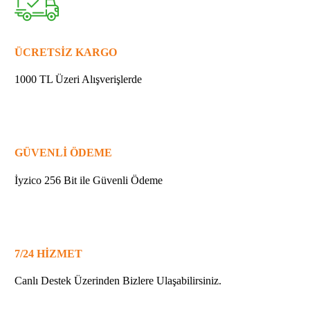
6
O-
RİNG
YATAĞI
ÜCRETSİZ KARGO
quantity
1000 TL Üzeri Alışverişlerde
GÜVENLİ ÖDEME
İyzico 256 Bit ile Güvenli Ödeme
7/24 HİZMET
Canlı Destek Üzerinden Bizlere Ulaşabilirsiniz.