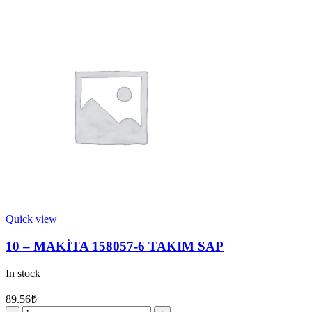
MAKİTA
345187-
4
PUL
quantity
Quick view
10 – MAKİTA 158057-6 TAKIM SAP
In stock
89.56
₺
10