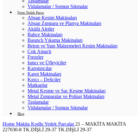
Taşlamalar
Vidalamalar / Somun Sıkmalar
Ferm Yedek Parça
Ahşap Kesim Makinaları
Ahşap Zımpara ve Planya Makinaları
Akülü Aletler
Bahçe Makinaları
Basınçlı Yıkama Makinaları
Beton ve Yapı Malzemeleri Kesim Makinaları
Çok Amaçlı
Frezeler
Isıtıcı ve Üfleyiciler
Karıştırıcılar
Karot Makinaları
Kırıcı – Deliciler
Matkaplar
Metal Kesme ve Sac Kesme Makinaları
Metal Zımparalar ve Polisaj Makinaları
Taşlamalar
Vidalamalar / Somun Sıkmalar
Blog
Home
Makita Kodlu Yedek Parçalar
21 – MAKİTA MAKİTA
227030-8 TK.DİŞLİ 29-37 TK.DİŞLİ 29-37