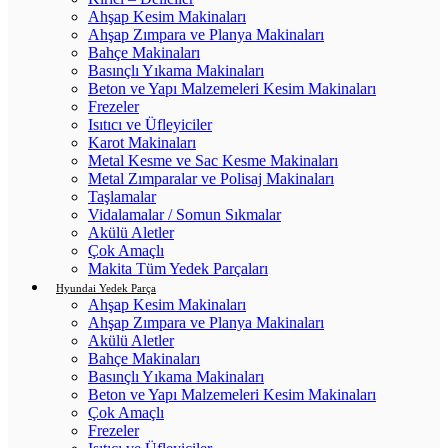
Ahşap Kesim Makinaları
Ahşap Zımpara ve Planya Makinaları
Bahçe Makinaları
Basınçlı Yıkama Makinaları
Beton ve Yapı Malzemeleri Kesim Makinaları
Frezeler
Isıtıcı ve Üfleyiciler
Karot Makinaları
Metal Kesme ve Sac Kesme Makinaları
Metal Zımparalar ve Polisaj Makinaları
Taşlamalar
Vidalamalar / Somun Sıkmalar
Akülü Aletler
Çok Amaçlı
Makita Tüm Yedek Parçaları
Hyundai Yedek Parça
Ahşap Kesim Makinaları
Ahşap Zımpara ve Planya Makinaları
Akülü Aletler
Bahçe Makinaları
Basınçlı Yıkama Makinaları
Beton ve Yapı Malzemeleri Kesim Makinaları
Çok Amaçlı
Frezeler