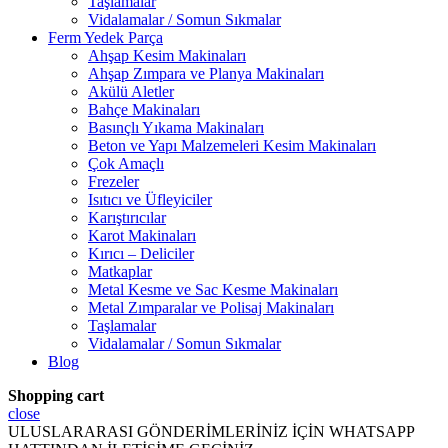
Taşlamalar
Vidalamalar / Somun Sıkmalar
Ferm Yedek Parça
Ahşap Kesim Makinaları
Ahşap Zımpara ve Planya Makinaları
Akülü Aletler
Bahçe Makinaları
Basınçlı Yıkama Makinaları
Beton ve Yapı Malzemeleri Kesim Makinaları
Çok Amaçlı
Frezeler
Isıtıcı ve Üfleyiciler
Karıştırıcılar
Karot Makinaları
Kırıcı – Deliciler
Matkaplar
Metal Kesme ve Sac Kesme Makinaları
Metal Zımparalar ve Polisaj Makinaları
Taşlamalar
Vidalamalar / Somun Sıkmalar
Blog
Shopping cart
close
ULUSLARARASI GÖNDERİMLERİNİZ İÇİN WHATSAPP