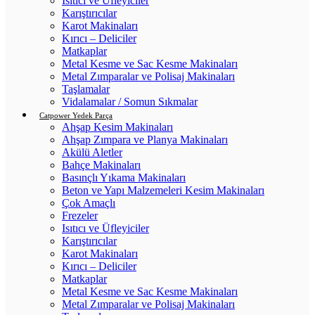
Isıtıcı ve Üfleyiciler
Karıştırıcılar
Karot Makinaları
Kırıcı – Deliciler
Matkaplar
Metal Kesme ve Sac Kesme Makinaları
Metal Zımparalar ve Polisaj Makinaları
Taşlamalar
Vidalamalar / Somun Sıkmalar
Catpower Yedek Parça
Ahşap Kesim Makinaları
Ahşap Zımpara ve Planya Makinaları
Akülü Aletler
Bahçe Makinaları
Basınçlı Yıkama Makinaları
Beton ve Yapı Malzemeleri Kesim Makinaları
Çok Amaçlı
Frezeler
Isıtıcı ve Üfleyiciler
Karıştırıcılar
Karot Makinaları
Kırıcı – Deliciler
Matkaplar
Metal Kesme ve Sac Kesme Makinaları
Metal Zımparalar ve Polisaj Makinaları