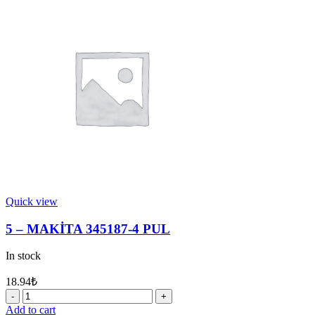
2
MİSKET
7
quantity
Quick view
5 – MAKİTA 345187-4 PUL
In stock
18.94
₺
5
-
Add to cart