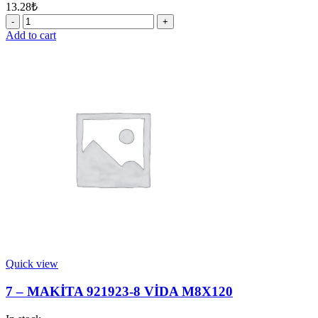
13.28
₺
26
-
Add to cart
MAKİTA
267229-
3
METAL
PUL
28
quantity
Quick view
7 – MAKİTA 921923-8 VİDA M8X120