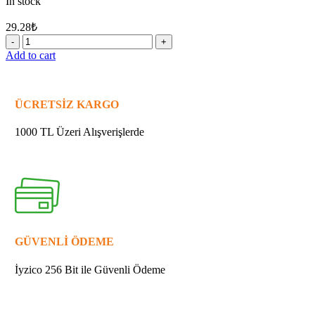
In stock
29.28
₺
7
-
Add to cart
MAKİTA
921923-
8
VİDA
ÜCRETSİZ KARGO
M8X120
quantity
1000 TL Üzeri Alışverişlerde
GÜVENLİ ÖDEME
İyzico 256 Bit ile Güvenli Ödeme