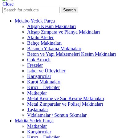
Close
Search
Metabo Yedek Parça
Ahşap Kesim Makinaları
Ahşap Zımpara ve Planya Makinaları
Akülü Aletler
Bahçe Makinaları
Basınçlı Yıkama Makinaları
Beton ve Yapı Malzemeleri Kesim Makinaları
Çok Amaçlı
Frezeler
Isıtıcı ve Üfleyiciler
Karıştırıcılar
Karot Makinaları
Kırıcı – Deliciler
Matkaplar
Metal Kesme ve Sac Kesme Makinaları
Metal Zımparalar ve Polisaj Makinaları
Taşlamalar
Vidalamalar / Somun Sıkmalar
Makita Yedek Parça
Matkaplar
Karıştırıcılar
Kırıcı – Deliciler