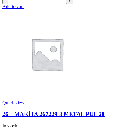
-
Add to cart
MAKİTA
158057-
6
TAKIM
SAP
quantity
Quick view
26 – MAKİTA 267229-3 METAL PUL 28
In stock