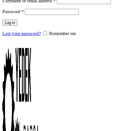
Username or email address
*
Password
*
Log in
Lost your password?
Remember me
0
items
/
0.00
₺
Menu