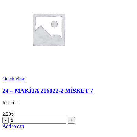
CONTA
31
quantity
Quick view
24 – MAKİTA 216022-2 MİSKET 7
In stock
2.20
₺
24
-
Add to cart
MAKİTA
216022-