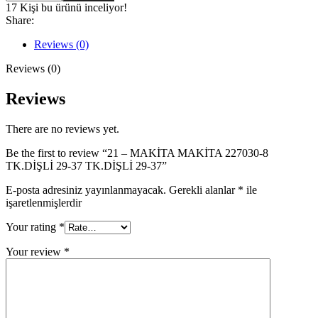
MAKİTA
17
Kişi bu ürünü inceliyor!
MAKİTA
Share:
227030-
8
Reviews (0)
TK.DİŞLİ
29-
Reviews (0)
37
TK.DİŞLİ
Reviews
29-
37
There are no reviews yet.
quantity
Be the first to review “21 – MAKİTA MAKİTA 227030-8
TK.DİŞLİ 29-37 TK.DİŞLİ 29-37”
E-posta adresiniz yayınlanmayacak.
Gerekli alanlar
*
ile
işaretlenmişlerdir
Your rating
*
Your review
*