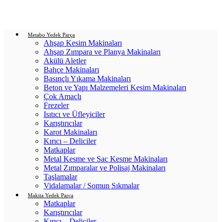
Login / Register
0
items
/
0.00
₺
Metabo Yedek Parça
Ahşap Kesim Makinaları
Ahşap Zımpara ve Planya Makinaları
Akülü Aletler
Bahçe Makinaları
Basınçlı Yıkama Makinaları
Beton ve Yapı Malzemeleri Kesim Makinaları
Çok Amaçlı
Frezeler
Isıtıcı ve Üfleyiciler
Karıştırıcılar
Karot Makinaları
Kırıcı – Deliciler
Matkaplar
Metal Kesme ve Sac Kesme Makinaları
Metal Zımparalar ve Polisaj Makinaları
Taşlamalar
Vidalamalar / Somun Sıkmalar
Makita Yedek Parça
Matkaplar
Karıştırıcılar
Kırıcı – Deliciler