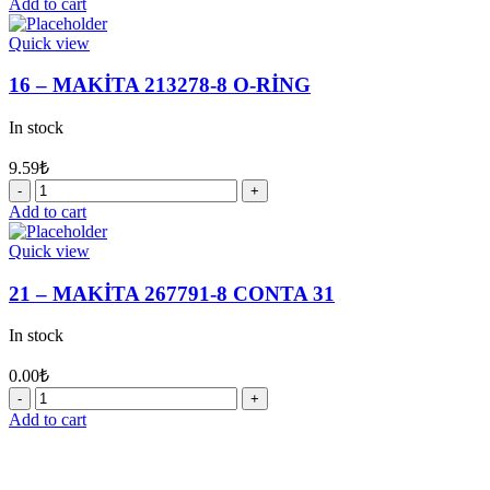
Add to cart
MAKİTA
233929-
Quick view
7
YAYLI
16 – MAKİTA 213278-8 O-RİNG
SEGMAN
29
In stock
quantity
9.59
₺
16
-
Add to cart
MAKİTA
213278-
Quick view
8
O-
21 – MAKİTA 267791-8 CONTA 31
RİNG
quantity
In stock
0.00
₺
21
-
Add to cart
MAKİTA
267791-
8