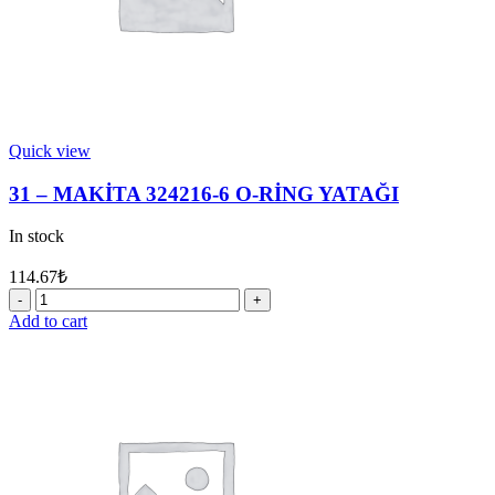
Quick view
31 – MAKİTA 324216-6 O-RİNG YATAĞI
In stock
114.67
₺
31
-
Add to cart
MAKİTA
324216-
6
O-
RİNG
YATAĞI
quantity