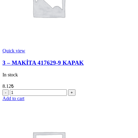
Quick view
3 – MAKİTA 417629-9 KAPAK
In stock
8.12
₺
3
-
Add to cart
MAKİTA
417629-
9
KAPAK
quantity