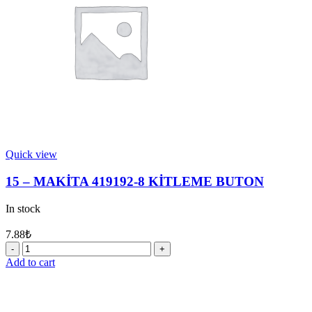
29
quantity
Quick view
15 – MAKİTA 419192-8 KİTLEME BUTON
In stock
7.88
₺
15
-
Add to cart
MAKİTA
419192-
8
KİTLEME