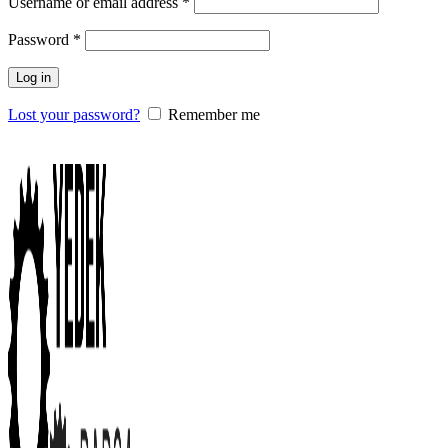
Username or email address
*
Password
*
Log in
Lost your password?
Remember me
0
items
/
0.00
₺
Menu