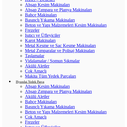
Ahşap Kesim Makinaları
Ahşap Zımpara ve Planya Makinaları
Bahçe Makinaları
Basınçlı Yıkama Makinaları
Beton ve Yapı Malzemeleri Kesim Makinaları
Frezeler
Isıtıcı ve Üfleyiciler
Karot Makinaları
Metal Kesme ve Sac Kesme Makinaları
Metal Zımparalar ve Polisaj Makinaları
Taşlamalar
Vidalamalar / Somun Sıkmalar
Akülü Aletler
Çok Amaçlı
Makita Tüm Yedek Parçaları
Hyundai Yedek Parça
Ahşap Kesim Makinaları
Ahşap Zımpara ve Planya Makinaları
Akülü Aletler
Bahçe Makinaları
Basınçlı Yıkama Makinaları
Beton ve Yapı Malzemeleri Kesim Makinaları
Çok Amaçlı
Frezeler