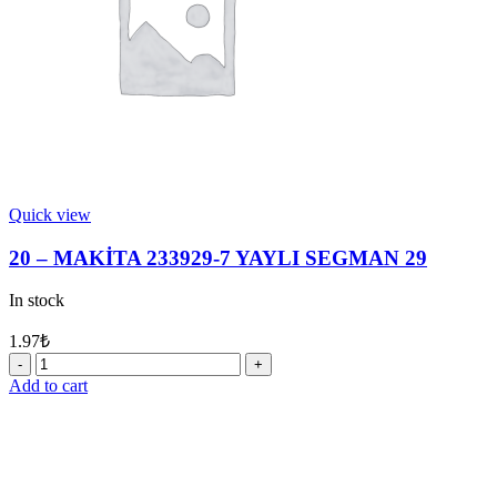
Quick view
20 – MAKİTA 233929-7 YAYLI SEGMAN 29
In stock
1.97
₺
20
-
Add to cart
MAKİTA
233929-
7
YAYLI
SEGMAN