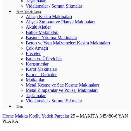
Taşlamalar
Vidalamalar / Somun Sıkmalar
Ferm Yedek Parça
Ahşap Kesim Makinaları
Ahşap Zımpara ve Planya Makinaları
Akülü Aletler
Bahçe Makinaları
Basınçlı Yıkama Makinaları
Beton ve Yapı Malzemeleri Kesim Makinaları
Çok Amaçlı
Frezeler
Isıtıcı ve Üfleyiciler
Karıştırıcılar
Karot Makinaları
Kırıcı – Deliciler
Matkaplar
Metal Kesme ve Sac Kesme Makinaları
Metal Zımparalar ve Polisaj Makinaları
Taşlamalar
Vidalamalar / Somun Sıkmalar
Blog
Home
Makita Kodlu Yedek Parçalar
25 – MAKİTA 345480-6 YAN
PLAKA