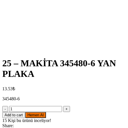
Click to enlarge
25 – MAKİTA 345480-6 YAN
PLAKA
13.53
₺
345480-6
25
-
Add to cart
Hemen Al
MAKİTA
15
Kişi bu ürünü inceliyor!
345480-
Share: