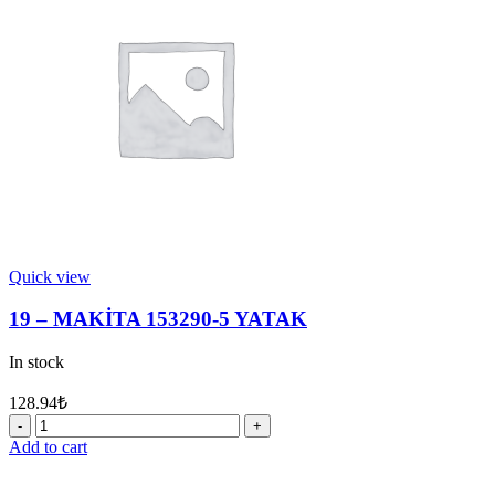
BUTON
quantity
Quick view
19 – MAKİTA 153290-5 YATAK
In stock
128.94
₺
19
-
Add to cart
MAKİTA
153290-