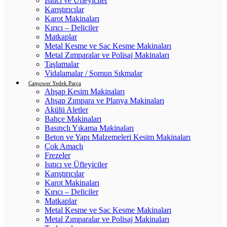
Isıtıcı ve Üfleyiciler
Karıştırıcılar
Karot Makinaları
Kırıcı – Deliciler
Matkaplar
Metal Kesme ve Sac Kesme Makinaları
Metal Zımparalar ve Polisaj Makinaları
Taşlamalar
Vidalamalar / Somun Sıkmalar
Catpower Yedek Parça
Ahşap Kesim Makinaları
Ahşap Zımpara ve Planya Makinaları
Akülü Aletler
Bahçe Makinaları
Basınçlı Yıkama Makinaları
Beton ve Yapı Malzemeleri Kesim Makinaları
Çok Amaçlı
Frezeler
Isıtıcı ve Üfleyiciler
Karıştırıcılar
Karot Makinaları
Kırıcı – Deliciler
Matkaplar
Metal Kesme ve Sac Kesme Makinaları
Metal Zımparalar ve Polisaj Makinaları