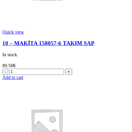
Quick view
10 – MAKİTA 158057-6 TAKIM SAP
In stock
89.56
₺
10
-
Add to cart
MAKİTA
158057-
6
TAKIM
SAP
quantity