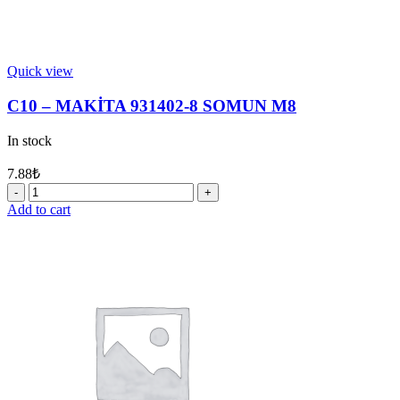
Quick view
C10 – MAKİTA 931402-8 SOMUN M8
In stock
7.88
₺
C10
-
Add to cart
MAKİTA
931402-
8
SOMUN
M8
quantity