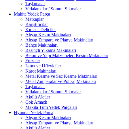
Taşlamalar
Vidalamalar / Somun Sıkmalar
Makita Yedek Parça
Matkaplar
Karıştırıcılar
Kırıcı – Deliciler
Ahşap Kesim Makinaları
Ahşap Zımpara ve Planya Makinaları
Bahçe Makinaları
Basınçlı Yıkama Makinaları
Beton ve Yapı Malzemeleri Kesim Makinaları
Frezeler
Isıtıcı ve Üfleyiciler
Karot Makinaları
Metal Kesme ve Sac Kesme Makinaları
Metal Zımparalar ve Polisaj Makinaları
Taşlamalar
Vidalamalar / Somun Sıkmalar
Akülü Aletler
Çok Amaçlı
Makita Tüm Yedek Parçaları
Hyundai Yedek Parça
Ahşap Kesim Makinaları
Ahşap Zımpara ve Planya Makinaları
Akülü Aletler