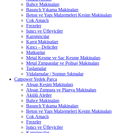
Bahçe Makinaları
Basınçlı Yıkama Makinaları
Beton ve Yapı Malzemeleri Kesim Makinaları
Çok Amaçlı
Frezeler
Isıtıcı ve Üfleyiciler
Karıştırıcılar
Karot Makinaları
Kırıcı – Deliciler
Matkaplar
Metal Kesme ve Sac Kesme Makinaları
Metal Zımparalar ve Polisaj Makinaları
Taşlamalar
Vidalamalar / Somun Sıkmalar
Catpower Yedek Parça
Ahşap Kesim Makinaları
Ahşap Zımpara ve Planya Makinaları
Akülü Aletler
Bahçe Makinaları
Basınçlı Yıkama Makinaları
Beton ve Yapı Malzemeleri Kesim Makinaları
Çok Amaçlı
Frezeler
Isıtıcı ve Üfleyiciler
Karıştırıcılar