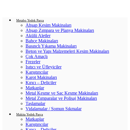
Login / Register
0
items
/
0.00
₺
Metabo Yedek Parça
Ahşap Kesim Makinaları
Ahşap Zımpara ve Planya Makinaları
Akülü Aletler
Bahçe Makinaları
Basınçlı Yıkama Makinaları
Beton ve Yapı Malzemeleri Kesim Makinaları
Çok Amaçlı
Frezeler
Isıtıcı ve Üfleyiciler
Karıştırıcılar
Karot Makinaları
Kırıcı – Deliciler
Matkaplar
Metal Kesme ve Sac Kesme Makinaları
Metal Zımparalar ve Polisaj Makinaları
Taşlamalar
Vidalamalar / Somun Sıkmalar
Makita Yedek Parça
Matkaplar
Karıştırıcılar
Kırıcı – Deliciler