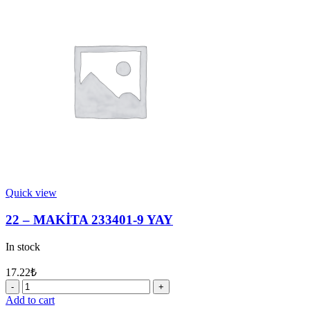
5
YATAK
quantity
Quick view
22 – MAKİTA 233401-9 YAY
In stock
17.22
₺
22
-
Add to cart
MAKİTA