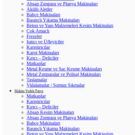
Ahşap Zımpara ve Planya Makinaları
Akülü Aletler
Bahçe Makinaları
Basınçlı Yıkama Makinaları
Beton ve Yapı Malzemeleri Kesim Makinaları
Çok Amaçlı
Frezeler
Isıtıcı ve Üfleyiciler
Karıştırıcılar
Karot Makinaları
Kırıcı – Deliciler
Matkaplar
Metal Kesme ve Sac Kesme Makinaları
Metal Zımparalar ve Polisaj Makinaları
Taşlamalar
Vidalamalar / Somun Sıkmalar
Makita Yedek Parça
Matkaplar
Karıştırıcılar
Kırıcı – Deliciler
Ahşap Kesim Makinaları
Ahşap Zımpara ve Planya Makinaları
Bahçe Makinaları
Basınçlı Yıkama Makinaları
Beton ve Yapı Malzemeleri Kesim Makinaları