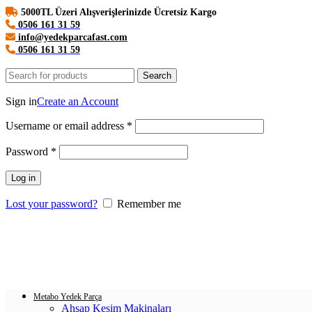
5000TL Üzeri Alışverişlerinizde Ücretsiz Kargo
0506 161 31 59
info@yedekparcafast.com
0506 161 31 59
Search
Login / Register
Sign in
Create an Account
Username or email address
*
Password
*
Log in
Lost your password?
Remember me
0
items
/
0.00
₺
Menu
Login / Register
0
items
/
0.00
₺
Metabo Yedek Parça
Ahşap Kesim Makinaları