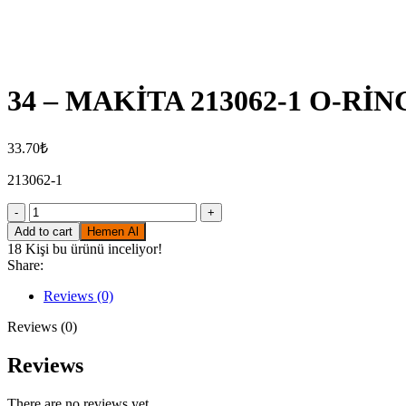
Click to enlarge
34 – MAKİTA 213062-1 O-RİN
33.70
₺
213062-1
34
-
Add to cart
Hemen Al
MAKİTA
18
Kişi bu ürünü inceliyor!
213062-
Share:
1
O-
Reviews (0)
RİNG
9
Reviews (0)
quantity
Reviews
There are no reviews yet.