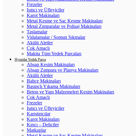
Frezeler
Isıtıcı ve Üfleyiciler
Karot Makinaları
Metal Kesme ve Sac Kesme Makinaları
Metal Zımparalar ve Polisaj Makinaları
Taşlamalar
Vidalamalar / Somun Sıkmalar
Akülü Aletler
Çok Amaçlı
Makita Tüm Yedek Parçaları
Hyundai Yedek Parça
Ahşap Kesim Makinaları
Ahşap Zımpara ve Planya Makinaları
Akülü Aletler
Bahçe Makinaları
Basınçlı Yıkama Makinaları
Beton ve Yapı Malzemeleri Kesim Makinaları
Çok Amaçlı
Frezeler
Isıtıcı ve Üfleyiciler
Karıştırıcılar
Karot Makinaları
Kırıcı – Deliciler
Matkaplar
Metal Kesme ve Sac Kesme Makinaları