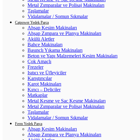
Metal Zımparalar ve Polisaj Makinaları
Taşlamalar
Vidalamalar / Somun Sıkmalar
Catpower Yedek Parça
Ahşap Kesim Makinaları
Ahşap Zımpara ve Planya Makinaları
Akülü Aletler
Bahçe Makinaları
Basınçlı Yıkama Makinaları
Beton ve Yapı Malzemeleri Kesim Makinaları
Çok Amaçlı
Frezeler
Isıtıcı ve Üfleyiciler
Karıştırıcılar
Karot Makinaları
Kırıcı – Deliciler
Matkaplar
Metal Kesme ve Sac Kesme Makinaları
Metal Zımparalar ve Polisaj Makinaları
Taşlamalar
Vidalamalar / Somun Sıkmalar
Ferm Yedek Parça
Ahşap Kesim Makinaları
Ahşap Zımpara ve Planya Makinaları