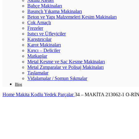
Akülü Aletler
Bahçe Makinaları
Basınçlı Yıkama Makinaları
Beton ve Yapı Malzemeleri Kesim Makinaları
Çok Amaçlı
Frezeler
Isıtıcı ve Üfleyiciler
Karıştırıcılar
Karot Makinaları
Kırıcı – Deliciler
Matkaplar
Metal Kesme ve Sac Kesme Makinaları
Metal Zımparalar ve Polisaj Makinaları
Taşlamalar
Vidalamalar / Somun Sıkmalar
Blog
Home
Makita Kodlu Yedek Parçalar
34 – MAKİTA 213062-1 O-Rİ