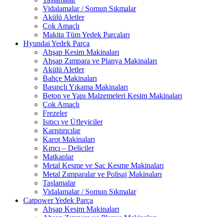
Vidalamalar / Somun Sıkmalar
Akülü Aletler
Çok Amaçlı
Makita Tüm Yedek Parçaları
Hyundai Yedek Parça
Ahşap Kesim Makinaları
Ahşap Zımpara ve Planya Makinaları
Akülü Aletler
Bahçe Makinaları
Basınçlı Yıkama Makinaları
Beton ve Yapı Malzemeleri Kesim Makinaları
Çok Amaçlı
Frezeler
Isıtıcı ve Üfleyiciler
Karıştırıcılar
Karot Makinaları
Kırıcı – Deliciler
Matkaplar
Metal Kesme ve Sac Kesme Makinaları
Metal Zımparalar ve Polisaj Makinaları
Taşlamalar
Vidalamalar / Somun Sıkmalar
Catpower Yedek Parça
Ahşap Kesim Makinaları