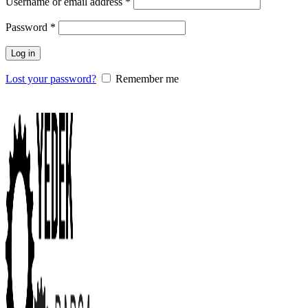
Username or email address
*
Password
*
Log in
Lost your password?
Remember me
0
items
/
0.00
₺
Menu