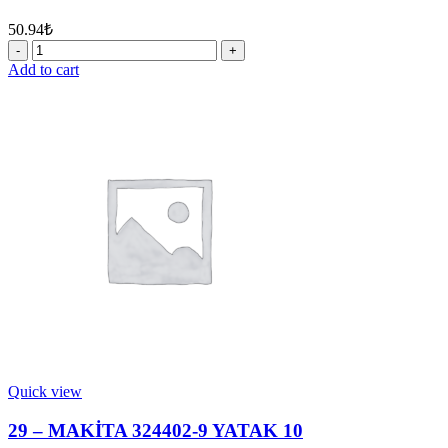
50.94
₺
27
-
Add to cart
MAKİTA
331769-
8
BURÇ
9
quantity
Quick view
29 – MAKİTA 324402-9 YATAK 10