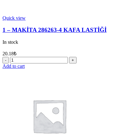
Quick view
1 – MAKİTA 286263-4 KAFA LASTİĞİ
In stock
20.18
₺
1
-
Add to cart
MAKİTA
286263-
4
KAFA
LASTİĞİ
quantity