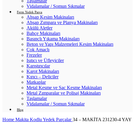
Taşlamalar
Vidalamalar / Somun Sıkmalar
Ferm Yedek Parça
Ahşap Kesim Makinaları
Ahşap Zımpara ve Planya Makinaları
Akülü Aletler
Bahçe Makinaları
Basınçlı Yıkama Makinaları
Beton ve Yapı Malzemeleri Kesim Makinaları
Çok Amaçlı
Frezeler
Isıtıcı ve Üfleyiciler
Karıştırıcılar
Karot Makinaları
Kırıcı – Deliciler
Matkaplar
Metal Kesme ve Sac Kesme Makinaları
Metal Zımparalar ve Polisaj Makinaları
Taşlamalar
Vidalamalar / Somun Sıkmalar
Blog
Home
Makita Kodlu Yedek Parçalar
34 – MAKİTA 231230-4 YAY