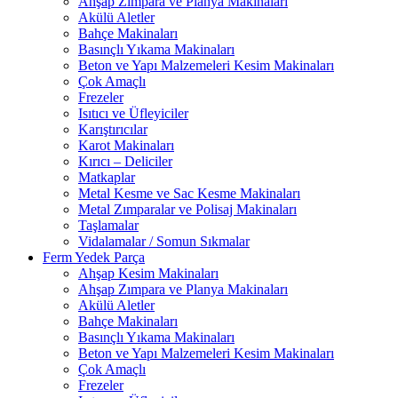
Ahşap Zımpara ve Planya Makinaları
Akülü Aletler
Bahçe Makinaları
Basınçlı Yıkama Makinaları
Beton ve Yapı Malzemeleri Kesim Makinaları
Çok Amaçlı
Frezeler
Isıtıcı ve Üfleyiciler
Karıştırıcılar
Karot Makinaları
Kırıcı – Deliciler
Matkaplar
Metal Kesme ve Sac Kesme Makinaları
Metal Zımparalar ve Polisaj Makinaları
Taşlamalar
Vidalamalar / Somun Sıkmalar
Ferm Yedek Parça
Ahşap Kesim Makinaları
Ahşap Zımpara ve Planya Makinaları
Akülü Aletler
Bahçe Makinaları
Basınçlı Yıkama Makinaları
Beton ve Yapı Malzemeleri Kesim Makinaları
Çok Amaçlı
Frezeler