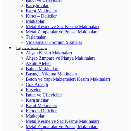
Isıtıcı ve Üfleyiciler
Karıştırıcılar
Karot Makinaları
Kırıcı – Deliciler
Matkaplar
Metal Kesme ve Sac Kesme Makinaları
Metal Zımparalar ve Polisaj Makinaları
Taşlamalar
Vidalamalar / Somun Sıkmalar
Catpower Yedek Parça
Ahşap Kesim Makinaları
Ahşap Zımpara ve Planya Makinaları
Akülü Aletler
Bahçe Makinaları
Basınçlı Yıkama Makinaları
Beton ve Yapı Malzemeleri Kesim Makinaları
Çok Amaçlı
Frezeler
Isıtıcı ve Üfleyiciler
Karıştırıcılar
Karot Makinaları
Kırıcı – Deliciler
Matkaplar
Metal Kesme ve Sac Kesme Makinaları
Metal Zımparalar ve Polisaj Makinaları