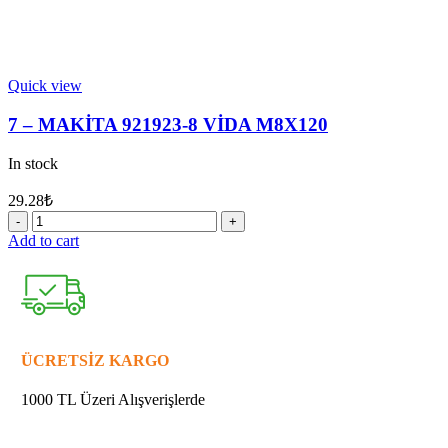
Quick view
7 – MAKİTA 921923-8 VİDA M8X120
In stock
29.28
₺
7
-
Add to cart
MAKİTA
921923-
8
VİDA
M8X120
quantity
ÜCRETSİZ KARGO
1000 TL Üzeri Alışverişlerde