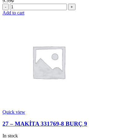
9.59
₺
16
-
Add to cart
MAKİTA
213278-
8
O-
RİNG
quantity
Quick view
27 – MAKİTA 331769-8 BURÇ 9
In stock