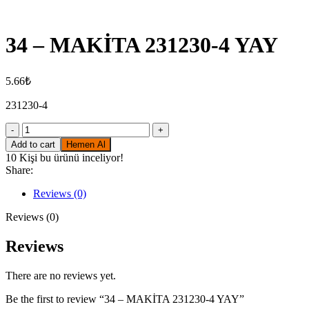
Click to enlarge
34 – MAKİTA 231230-4 YAY
5.66
₺
231230-4
34
-
Add to cart
Hemen Al
MAKİTA
10
Kişi bu ürünü inceliyor!
231230-
Share:
4
YAY
Reviews (0)
quantity
Reviews (0)
Reviews
There are no reviews yet.
Be the first to review “34 – MAKİTA 231230-4 YAY”