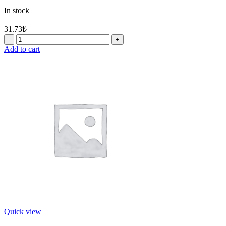
In stock
31.73
₺
29
-
Add to cart
MAKİTA
324402-
9
YATAK
10
quantity
Quick view