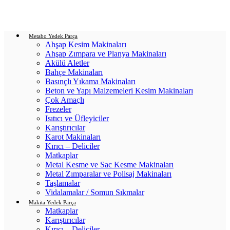
Login / Register
0
items
/
0.00
₺
Metabo Yedek Parça
Ahşap Kesim Makinaları
Ahşap Zımpara ve Planya Makinaları
Akülü Aletler
Bahçe Makinaları
Basınçlı Yıkama Makinaları
Beton ve Yapı Malzemeleri Kesim Makinaları
Çok Amaçlı
Frezeler
Isıtıcı ve Üfleyiciler
Karıştırıcılar
Karot Makinaları
Kırıcı – Deliciler
Matkaplar
Metal Kesme ve Sac Kesme Makinaları
Metal Zımparalar ve Polisaj Makinaları
Taşlamalar
Vidalamalar / Somun Sıkmalar
Makita Yedek Parça
Matkaplar
Karıştırıcılar
Kırıcı – Deliciler