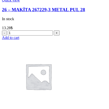
Quick view
26 – MAKİTA 267229-3 METAL PUL 28
In stock
13.28
₺
26
-
Add to cart
MAKİTA
267229-
3
METAL
PUL
28
quantity