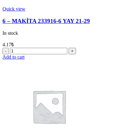
Quick view
6 – MAKİTA 233916-6 YAY 21-29
In stock
4.17
₺
6
-
Add to cart
MAKİTA
233916-
6
YAY
21-
29
quantity