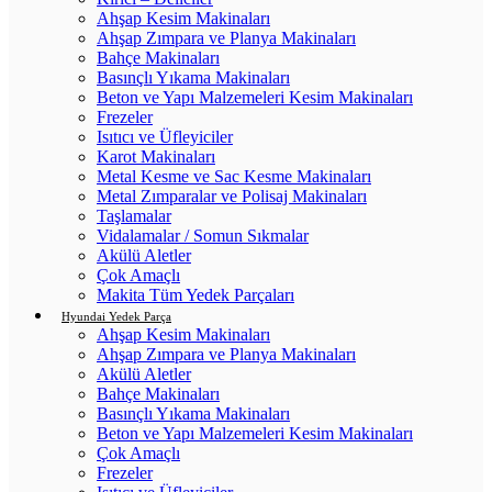
Ahşap Kesim Makinaları
Ahşap Zımpara ve Planya Makinaları
Bahçe Makinaları
Basınçlı Yıkama Makinaları
Beton ve Yapı Malzemeleri Kesim Makinaları
Frezeler
Isıtıcı ve Üfleyiciler
Karot Makinaları
Metal Kesme ve Sac Kesme Makinaları
Metal Zımparalar ve Polisaj Makinaları
Taşlamalar
Vidalamalar / Somun Sıkmalar
Akülü Aletler
Çok Amaçlı
Makita Tüm Yedek Parçaları
Hyundai Yedek Parça
Ahşap Kesim Makinaları
Ahşap Zımpara ve Planya Makinaları
Akülü Aletler
Bahçe Makinaları
Basınçlı Yıkama Makinaları
Beton ve Yapı Malzemeleri Kesim Makinaları
Çok Amaçlı
Frezeler