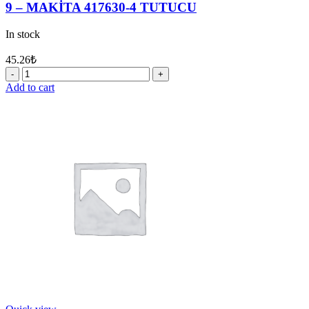
9 – MAKİTA 417630-4 TUTUCU
In stock
45.26
₺
9
-
Add to cart
MAKİTA
417630-
4
TUTUCU
quantity