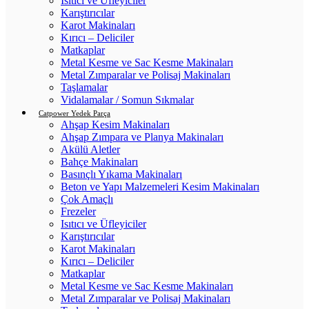
Isıtıcı ve Üfleyiciler
Karıştırıcılar
Karot Makinaları
Kırıcı – Deliciler
Matkaplar
Metal Kesme ve Sac Kesme Makinaları
Metal Zımparalar ve Polisaj Makinaları
Taşlamalar
Vidalamalar / Somun Sıkmalar
Catpower Yedek Parça
Ahşap Kesim Makinaları
Ahşap Zımpara ve Planya Makinaları
Akülü Aletler
Bahçe Makinaları
Basınçlı Yıkama Makinaları
Beton ve Yapı Malzemeleri Kesim Makinaları
Çok Amaçlı
Frezeler
Isıtıcı ve Üfleyiciler
Karıştırıcılar
Karot Makinaları
Kırıcı – Deliciler
Matkaplar
Metal Kesme ve Sac Kesme Makinaları
Metal Zımparalar ve Polisaj Makinaları