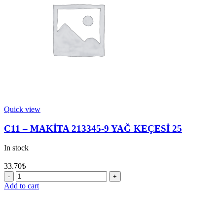
Quick view
C11 – MAKİTA 213345-9 YAĞ KEÇESİ 25
In stock
33.70
₺
C11
-
Add to cart
MAKİTA
213345-
9
YAĞ