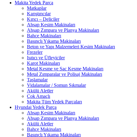
Makita Yedek Parça
Matkaplar
Karıştırıcılar
Kırıcı – Deliciler
Ahşap Kesim Makinaları
Ahşap Zımpara ve Planya Makinaları
Bahçe Makinaları
Basınçlı Yıkama Makinaları
Beton ve Yapı Malzemeleri Kesim Makinaları
Frezeler
Isıtıcı ve Üfleyiciler
Karot Makinaları
Metal Kesme ve Sac Kesme Makinaları
Metal Zımparalar ve Polisaj Makinaları
Taşlamalar
Vidalamalar / Somun Sıkmalar
Akülü Aletler
Çok Amaçlı
Makita Tüm Yedek Parçaları
Hyundai Yedek Parça
Ahşap Kesim Makinaları
Ahşap Zımpara ve Planya Makinaları
Akülü Aletler
Bahçe Makinaları
Basınçlı Yıkama Makinaları