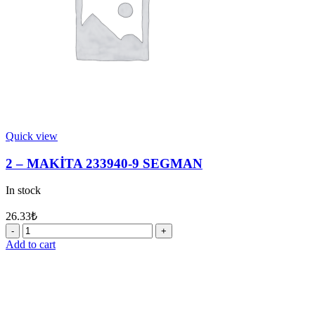
Quick view
2 – MAKİTA 233940-9 SEGMAN
In stock
26.33
₺
2
-
Add to cart
MAKİTA
233940-
9
SEGMAN
quantity