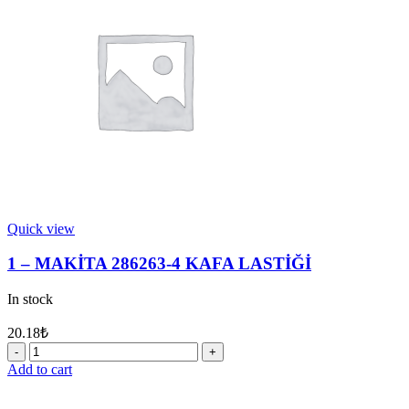
KEÇESİ
25
quantity
Quick view
1 – MAKİTA 286263-4 KAFA LASTİĞİ
In stock
20.18
₺
1
-
Add to cart
MAKİTA
286263-