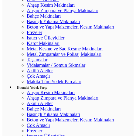
Ahşap Kesim Makinaları
Ahşap Zımpara ve Planya Makinaları
Bahçe Makinaları
Basınçlı Yıkama Makinaları
Beton ve Yapı Malzemeleri Kesim Makinaları
Frezeler
Isıtıcı ve Üfleyiciler
Karot Makinaları
Metal Kesme ve Sac Kesme Makinaları
Metal Zımparalar ve Polisaj Makinaları
Taşlamalar
Vidalamalar / Somun Sıkmalar
Akülü Aletler
Çok Amaçlı
Makita Tüm Yedek Parçaları
Hyundai Yedek Parça
Ahşap Kesim Makinaları
Ahşap Zımpara ve Planya Makinaları
Akülü Aletler
Bahçe Makinaları
Basınçlı Yıkama Makinaları
Beton ve Yapı Malzemeleri Kesim Makinaları
Çok Amaçlı
Frezeler