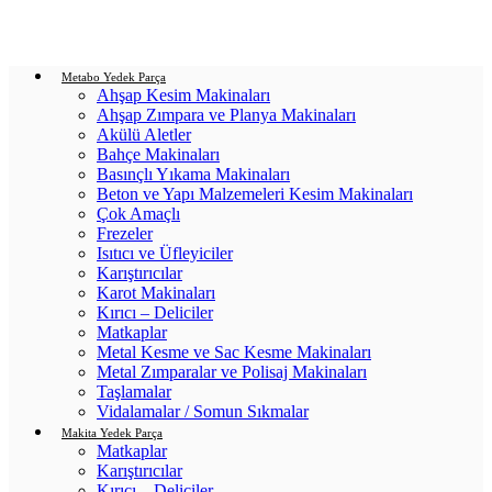
Login / Register
0
items
/
0.00
₺
Metabo Yedek Parça
Ahşap Kesim Makinaları
Ahşap Zımpara ve Planya Makinaları
Akülü Aletler
Bahçe Makinaları
Basınçlı Yıkama Makinaları
Beton ve Yapı Malzemeleri Kesim Makinaları
Çok Amaçlı
Frezeler
Isıtıcı ve Üfleyiciler
Karıştırıcılar
Karot Makinaları
Kırıcı – Deliciler
Matkaplar
Metal Kesme ve Sac Kesme Makinaları
Metal Zımparalar ve Polisaj Makinaları
Taşlamalar
Vidalamalar / Somun Sıkmalar
Makita Yedek Parça
Matkaplar
Karıştırıcılar
Kırıcı – Deliciler