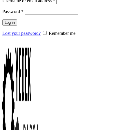
Username or email address
*
Password
*
Log in
Lost your password?
Remember me
0
items
/
0.00
₺
Menu