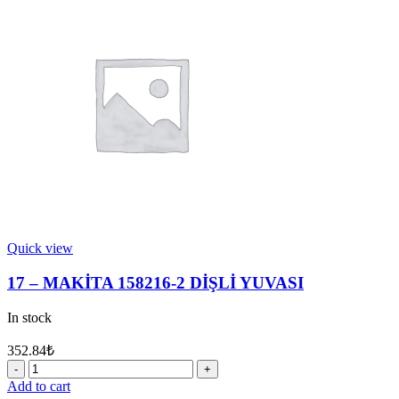
4
KAFA
LASTİĞİ
quantity
Quick view
17 – MAKİTA 158216-2 DİŞLİ YUVASI
In stock
352.84
₺
17
-
Add to cart
MAKİTA