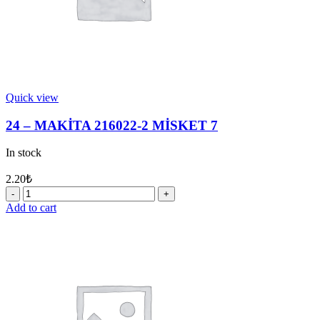
Quick view
24 – MAKİTA 216022-2 MİSKET 7
In stock
2.20
₺
24
-
Add to cart
MAKİTA
216022-
2
MİSKET
7
quantity