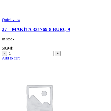
Quick view
27 – MAKİTA 331769-8 BURÇ 9
In stock
50.94
₺
27
-
Add to cart
MAKİTA
331769-
8
BURÇ
9
quantity