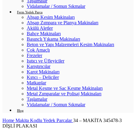
Taşlamalar
Vidalamalar / Somun Sıkmalar
Ferm Yedek Parça
Ahşap Kesim Makinaları
Ahşap Zımpara ve Planya Makinaları
Akülü Aletler
Bahçe Makinaları
Basınçlı Yıkama Makinaları
Beton ve Yapı Malzemeleri Kesim Makinaları
Çok Amaçlı
Frezeler
Isıtıcı ve Üfleyiciler
Karıştırıcılar
Karot Makinaları
Kırıcı – Deliciler
Matkaplar
Metal Kesme ve Sac Kesme Makinaları
Metal Zımparalar ve Polisaj Makinaları
Taşlamalar
Vidalamalar / Somun Sıkmalar
Blog
Home
Makita Kodlu Yedek Parçalar
34 – MAKİTA 345478-3
DİŞLİ PLAKASI