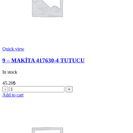
Quick view
9 – MAKİTA 417630-4 TUTUCU
In stock
45.26
₺
9
-
Add to cart
MAKİTA
417630-
4
TUTUCU
quantity