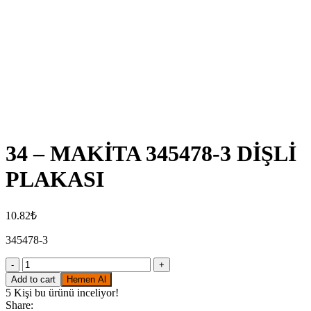
Click to enlarge
34 – MAKİTA 345478-3 DİŞLİ
PLAKASI
10.82
₺
345478-3
34
-
Add to cart
Hemen Al
MAKİTA
5
Kişi bu ürünü inceliyor!
345478-
Share: