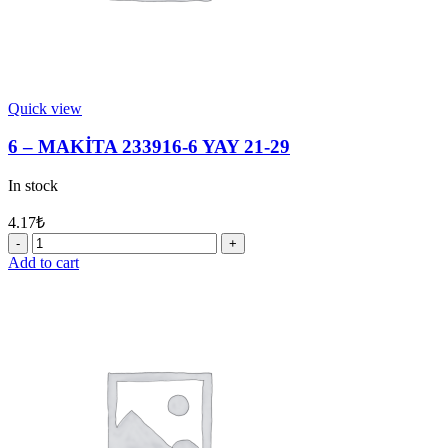
Quick view
6 – MAKİTA 233916-6 YAY 21-29
In stock
4.17
₺
6
-
Add to cart
MAKİTA
233916-
6
YAY
21-
29
quantity