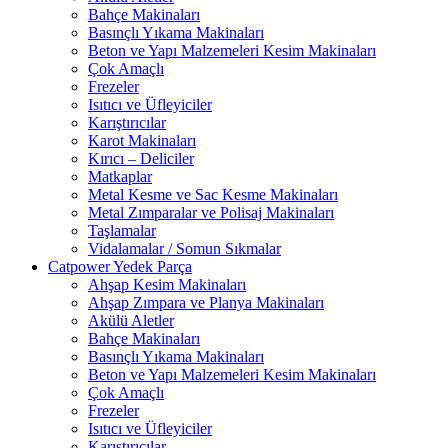
Bahçe Makinaları
Basınçlı Yıkama Makinaları
Beton ve Yapı Malzemeleri Kesim Makinaları
Çok Amaçlı
Frezeler
Isıtıcı ve Üfleyiciler
Karıştırıcılar
Karot Makinaları
Kırıcı – Deliciler
Matkaplar
Metal Kesme ve Sac Kesme Makinaları
Metal Zımparalar ve Polisaj Makinaları
Taşlamalar
Vidalamalar / Somun Sıkmalar
Catpower Yedek Parça
Ahşap Kesim Makinaları
Ahşap Zımpara ve Planya Makinaları
Akülü Aletler
Bahçe Makinaları
Basınçlı Yıkama Makinaları
Beton ve Yapı Malzemeleri Kesim Makinaları
Çok Amaçlı
Frezeler
Isıtıcı ve Üfleyiciler
Karıştırıcılar