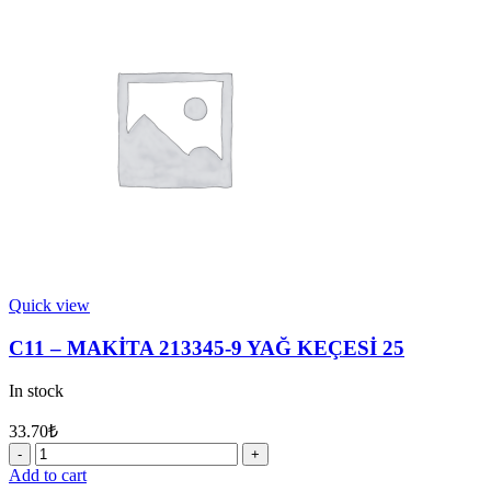
3
METAL
PUL
28
quantity
Quick view
C11 – MAKİTA 213345-9 YAĞ KEÇESİ 25
In stock
33.70
₺
C11
-
Add to cart
MAKİTA