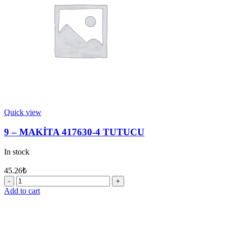
quantity
Quick view
9 – MAKİTA 417630-4 TUTUCU
In stock
45.26
₺
9
-
Add to cart
MAKİTA
417630-
4
TUTUCU