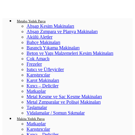
Login / Register
0
items
/
0.00
₺
Metabo Yedek Parça
Ahşap Kesim Makinaları
Ahşap Zımpara ve Planya Makinaları
Akülü Aletler
Bahçe Makinaları
Basınçlı Yıkama Makinaları
Beton ve Yapı Malzemeleri Kesim Makinaları
Çok Amaçlı
Frezeler
Isıtıcı ve Üfleyiciler
Karıştırıcılar
Karot Makinaları
Kırıcı – Deliciler
Matkaplar
Metal Kesme ve Sac Kesme Makinaları
Metal Zımparalar ve Polisaj Makinaları
Taşlamalar
Vidalamalar / Somun Sıkmalar
Makita Yedek Parça
Matkaplar
Karıştırıcılar
Kırıcı – Deliciler