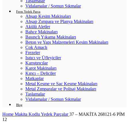
Taşlamalar
Vidalamalar / Somun Sıkmalar
Ferm Yedek Parça
Ahşap Kesim Makinaları
Ahşap Zımpara ve Planya Makinaları
Akülü Aletler
Bahçe Makinaları
Basınçlı Yıkama Makinaları
Beton ve Yapı Malzemeleri Kesim Makinaları
Çok Amaçlı
Frezeler
Isıtıcı ve Üfleyiciler
Karıştırıcılar
Karot Makinaları
Kırıcı – Deliciler
Matkaplar
Metal Kesme ve Sac Kesme Makinaları
Metal Zımparalar ve Polisaj Makinaları
Taşlamalar
Vidalamalar / Somun Sıkmalar
Blog
Home
Makita Kodlu Yedek Parçalar
37 – MAKİTA 268121-6 PİM
12