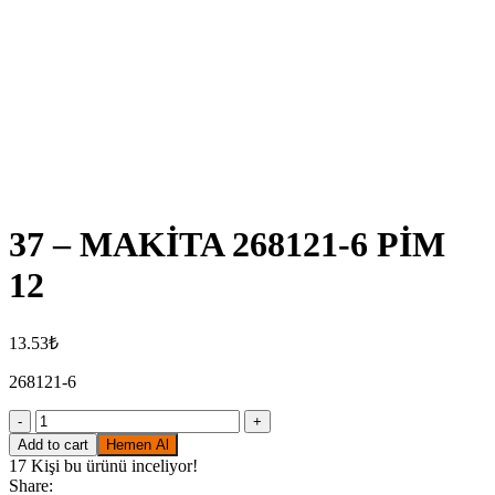
Click to enlarge
37 – MAKİTA 268121-6 PİM
12
13.53
₺
268121-6
37
-
Add to cart
Hemen Al
MAKİTA
17
Kişi bu ürünü inceliyor!
268121-
Share: