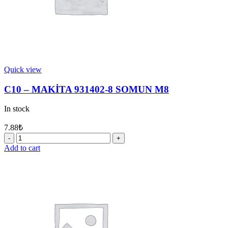
Quick view
C10 – MAKİTA 931402-8 SOMUN M8
In stock
7.88
₺
C10
-
Add to cart
MAKİTA
931402-
8
SOMUN
M8
quantity