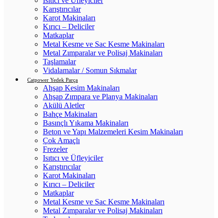
Isıtıcı ve Üfleyiciler
Karıştırıcılar
Karot Makinaları
Kırıcı – Deliciler
Matkaplar
Metal Kesme ve Sac Kesme Makinaları
Metal Zımparalar ve Polisaj Makinaları
Taşlamalar
Vidalamalar / Somun Sıkmalar
Catpower Yedek Parça
Ahşap Kesim Makinaları
Ahşap Zımpara ve Planya Makinaları
Akülü Aletler
Bahçe Makinaları
Basınçlı Yıkama Makinaları
Beton ve Yapı Malzemeleri Kesim Makinaları
Çok Amaçlı
Frezeler
Isıtıcı ve Üfleyiciler
Karıştırıcılar
Karot Makinaları
Kırıcı – Deliciler
Matkaplar
Metal Kesme ve Sac Kesme Makinaları
Metal Zımparalar ve Polisaj Makinaları