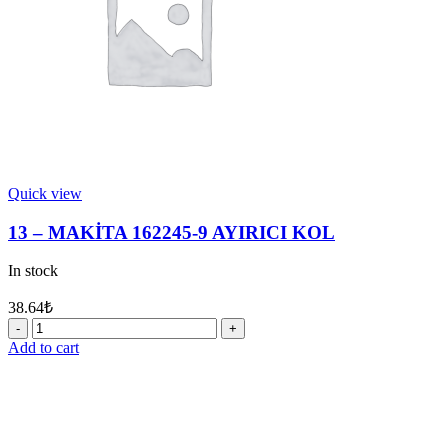
Quick view
13 – MAKİTA 162245-9 AYIRICI KOL
In stock
38.64
₺
13
-
Add to cart
MAKİTA
162245-
9
AYIRICI
KOL