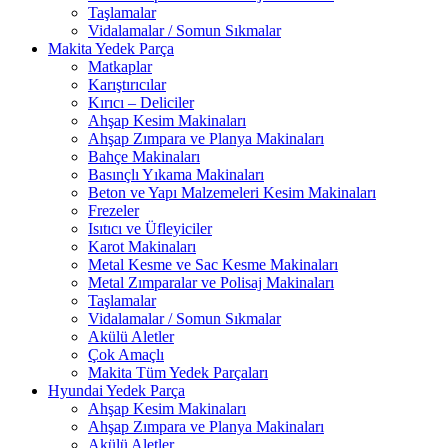
Taşlamalar
Vidalamalar / Somun Sıkmalar
Makita Yedek Parça
Matkaplar
Karıştırıcılar
Kırıcı – Deliciler
Ahşap Kesim Makinaları
Ahşap Zımpara ve Planya Makinaları
Bahçe Makinaları
Basınçlı Yıkama Makinaları
Beton ve Yapı Malzemeleri Kesim Makinaları
Frezeler
Isıtıcı ve Üfleyiciler
Karot Makinaları
Metal Kesme ve Sac Kesme Makinaları
Metal Zımparalar ve Polisaj Makinaları
Taşlamalar
Vidalamalar / Somun Sıkmalar
Akülü Aletler
Çok Amaçlı
Makita Tüm Yedek Parçaları
Hyundai Yedek Parça
Ahşap Kesim Makinaları
Ahşap Zımpara ve Planya Makinaları
Akülü Aletler