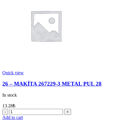
quantity
Quick view
26 – MAKİTA 267229-3 METAL PUL 28
In stock
13.28
₺
26
-
Add to cart
MAKİTA
267229-