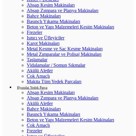
Ahşap Kesim Makinaları
Ahşap Zımpara ve Planya Makinaları
Bahçe Makinaları
Basınçlı Yıkama Makinaları
Beton ve Yapı Malzemeleri Kesim Makinaları
Frezeler
Isıtıcı ve Üfleyiciler
Karot Makinaları
Metal Kesme ve Sac Kesme Makinaları
Metal Zımparalar ve Polisaj Makinaları
Taşlamalar
Vidalamalar / Somun Sıkmalar
Akülü Aletler
Çok Amaçlı
Makita Tüm Yedek Parçaları
Hyundai Yedek Parça
Ahşap Kesim Makinaları
Ahşap Zımpara ve Planya Makinaları
Akülü Aletler
Bahçe Makinaları
Basınçlı Yıkama Makinaları
Beton ve Yapı Malzemeleri Kesim Makinaları
Çok Amaçlı
Frezeler