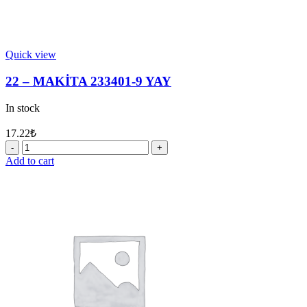
Quick view
22 – MAKİTA 233401-9 YAY
In stock
17.22
₺
22
-
Add to cart
MAKİTA
233401-
9
YAY
quantity