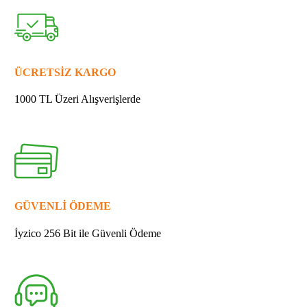
213345-
9
YAĞ
KEÇESİ
25
ÜCRETSİZ KARGO
quantity
1000 TL Üzeri Alışverişlerde
GÜVENLİ ÖDEME
İyzico 256 Bit ile Güvenli Ödeme