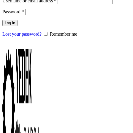
Username or email address
*
Password
*
Log in
Lost your password?
Remember me
0
items
/
0.00
₺
Menu