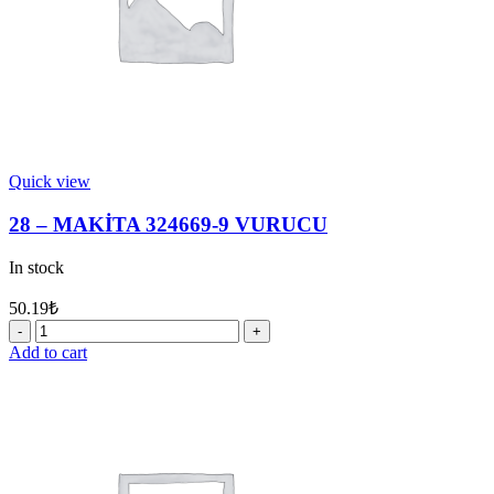
Quick view
28 – MAKİTA 324669-9 VURUCU
In stock
50.19
₺
28
-
Add to cart
MAKİTA
324669-
9
VURUCU
quantity