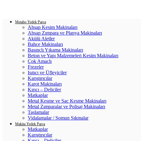
Login / Register
0
items
/
0.00
₺
Metabo Yedek Parça
Ahşap Kesim Makinaları
Ahşap Zımpara ve Planya Makinaları
Akülü Aletler
Bahçe Makinaları
Basınçlı Yıkama Makinaları
Beton ve Yapı Malzemeleri Kesim Makinaları
Çok Amaçlı
Frezeler
Isıtıcı ve Üfleyiciler
Karıştırıcılar
Karot Makinaları
Kırıcı – Deliciler
Matkaplar
Metal Kesme ve Sac Kesme Makinaları
Metal Zımparalar ve Polisaj Makinaları
Taşlamalar
Vidalamalar / Somun Sıkmalar
Makita Yedek Parça
Matkaplar
Karıştırıcılar
Kırıcı – Deliciler