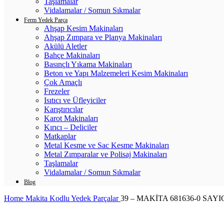
Taşlamalar
Vidalamalar / Somun Sıkmalar
Ferm Yedek Parça
Ahşap Kesim Makinaları
Ahşap Zımpara ve Planya Makinaları
Akülü Aletler
Bahçe Makinaları
Basınçlı Yıkama Makinaları
Beton ve Yapı Malzemeleri Kesim Makinaları
Çok Amaçlı
Frezeler
Isıtıcı ve Üfleyiciler
Karıştırıcılar
Karot Makinaları
Kırıcı – Deliciler
Matkaplar
Metal Kesme ve Sac Kesme Makinaları
Metal Zımparalar ve Polisaj Makinaları
Taşlamalar
Vidalamalar / Somun Sıkmalar
Blog
Home
Makita Kodlu Yedek Parçalar
39 – MAKİTA 681636-0 SAYI