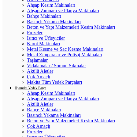
Ahşap Kesim Makinaları
Ahşap Zımpara ve Planya Makinaları
Bahçe Makinaları
Basınçlı Yıkama Makinaları
Beton ve Yapı Malzemeleri Kesim Makinaları
Frezeler
Isıtıcı ve Üfleyiciler
Karot Makinaları
Metal Kesme ve Sac Kesme Makinaları
Metal Zımparalar ve Polisaj Makinaları
Taşlamalar
Vidalamalar / Somun Sıkmalar
Akülü Aletler
Çok Amaçlı
Makita Tüm Yedek Parçaları
Hyundai Yedek Parça
Ahşap Kesim Makinaları
Ahşap Zımpara ve Planya Makinaları
Akülü Aletler
Bahçe Makinaları
Basınçlı Yıkama Makinaları
Beton ve Yapı Malzemeleri Kesim Makinaları
Çok Amaçlı
Frezeler