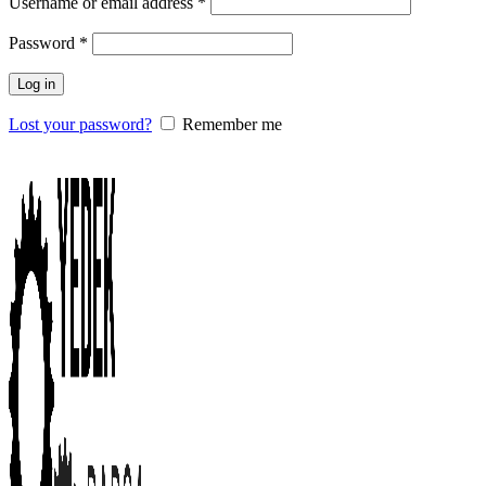
Username or email address
*
Password
*
Log in
Lost your password?
Remember me
0
items
/
0.00
₺
Menu