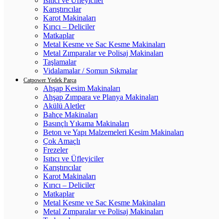
Isıtıcı ve Üfleyiciler
Karıştırıcılar
Karot Makinaları
Kırıcı – Deliciler
Matkaplar
Metal Kesme ve Sac Kesme Makinaları
Metal Zımparalar ve Polisaj Makinaları
Taşlamalar
Vidalamalar / Somun Sıkmalar
Catpower Yedek Parça
Ahşap Kesim Makinaları
Ahşap Zımpara ve Planya Makinaları
Akülü Aletler
Bahçe Makinaları
Basınçlı Yıkama Makinaları
Beton ve Yapı Malzemeleri Kesim Makinaları
Çok Amaçlı
Frezeler
Isıtıcı ve Üfleyiciler
Karıştırıcılar
Karot Makinaları
Kırıcı – Deliciler
Matkaplar
Metal Kesme ve Sac Kesme Makinaları
Metal Zımparalar ve Polisaj Makinaları