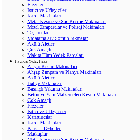
Frezeler
Isıtıcı ve Üfleyiciler
Karot Makinaları
Metal Kesme ve Sac Kesme Makinaları
Metal Zımparalar ve Polisaj Makinaları
Taşlamalar
Vidalamalar / Somun Sıkmalar
Akülü Aletler
Çok Amaçlı
Makita Tüm Yedek Parçaları
Hyundai Yedek Parça
Ahşap Kesim Makinaları
Ahşap Zımpara ve Planya Makinaları
Akülü Aletler
Bahçe Makinaları
Basınçlı Yıkama Makinaları
Beton ve Yapı Malzemeleri Kesim Makinaları
Çok Amaçlı
Frezeler
Isıtıcı ve Üfleyiciler
Karıştırıcılar
Karot Makinaları
Kırıcı – Deliciler
Matkaplar
Metal Kesme ve Sac Kesme Makinaları