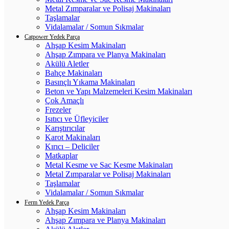
Metal Zımparalar ve Polisaj Makinaları
Taşlamalar
Vidalamalar / Somun Sıkmalar
Catpower Yedek Parça
Ahşap Kesim Makinaları
Ahşap Zımpara ve Planya Makinaları
Akülü Aletler
Bahçe Makinaları
Basınçlı Yıkama Makinaları
Beton ve Yapı Malzemeleri Kesim Makinaları
Çok Amaçlı
Frezeler
Isıtıcı ve Üfleyiciler
Karıştırıcılar
Karot Makinaları
Kırıcı – Deliciler
Matkaplar
Metal Kesme ve Sac Kesme Makinaları
Metal Zımparalar ve Polisaj Makinaları
Taşlamalar
Vidalamalar / Somun Sıkmalar
Ferm Yedek Parça
Ahşap Kesim Makinaları
Ahşap Zımpara ve Planya Makinaları