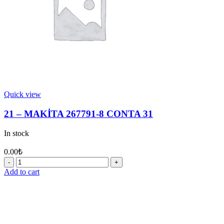
Quick view
21 – MAKİTA 267791-8 CONTA 31
In stock
0.00
₺
21
-
Add to cart
MAKİTA
267791-
8
CONTA
31
quantity