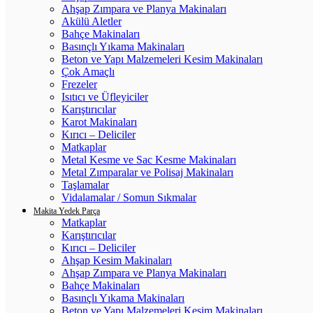
Ahşap Zımpara ve Planya Makinaları
Akülü Aletler
Bahçe Makinaları
Basınçlı Yıkama Makinaları
Beton ve Yapı Malzemeleri Kesim Makinaları
Çok Amaçlı
Frezeler
Isıtıcı ve Üfleyiciler
Karıştırıcılar
Karot Makinaları
Kırıcı – Deliciler
Matkaplar
Metal Kesme ve Sac Kesme Makinaları
Metal Zımparalar ve Polisaj Makinaları
Taşlamalar
Vidalamalar / Somun Sıkmalar
Makita Yedek Parça
Matkaplar
Karıştırıcılar
Kırıcı – Deliciler
Ahşap Kesim Makinaları
Ahşap Zımpara ve Planya Makinaları
Bahçe Makinaları
Basınçlı Yıkama Makinaları
Beton ve Yapı Malzemeleri Kesim Makinaları