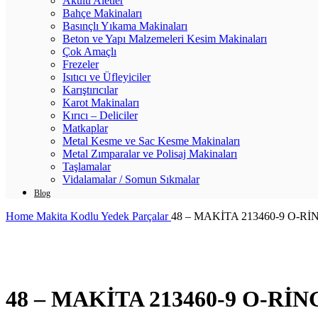
Akülü Aletler
Bahçe Makinaları
Basınçlı Yıkama Makinaları
Beton ve Yapı Malzemeleri Kesim Makinaları
Çok Amaçlı
Frezeler
Isıtıcı ve Üfleyiciler
Karıştırıcılar
Karot Makinaları
Kırıcı – Deliciler
Matkaplar
Metal Kesme ve Sac Kesme Makinaları
Metal Zımparalar ve Polisaj Makinaları
Taşlamalar
Vidalamalar / Somun Sıkmalar
Blog
Home
Makita Kodlu Yedek Parçalar
48 – MAKİTA 213460-9 O-Rİ
Click to enlarge
48 – MAKİTA 213460-9 O-RİN