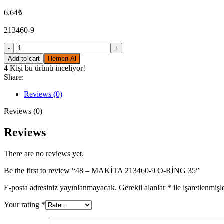
6.64
₺
213460-9
48
-
Add to cart
Hemen Al
MAKİTA
4
Kişi bu ürünü inceliyor!
213460-
Share:
9
O-
Reviews (0)
RİNG
35
Reviews (0)
quantity
Reviews
There are no reviews yet.
Be the first to review “48 – MAKİTA 213460-9 O-RİNG 35”
E-posta adresiniz yayınlanmayacak.
Gerekli alanlar
*
ile işaretlenmişl
Your rating
*