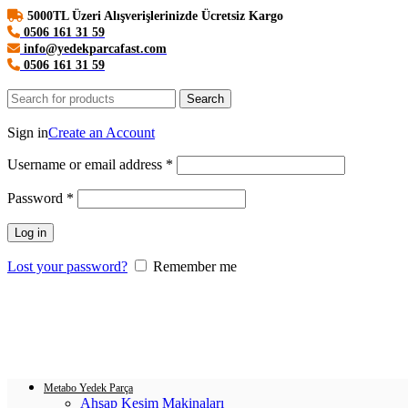
5000TL Üzeri Alışverişlerinizde Ücretsiz Kargo
0506 161 31 59
info@yedekparcafast.com
0506 161 31 59
Search
Login / Register
Sign in
Create an Account
Username or email address
*
Password
*
Log in
Lost your password?
Remember me
0
items
/
0.00
₺
Menu
Login / Register
0
items
/
0.00
₺
Metabo Yedek Parça
Ahşap Kesim Makinaları