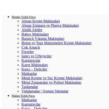
Login / Register
0
items
/
0.00
₺
Metabo Yedek Parça
Ahşap Kesim Makinaları
Ahşap Zımpara ve Planya Makinaları
Akülü Aletler
Bahçe Makinaları
Basınçlı Yıkama Makinaları
Beton ve Yapı Malzemeleri Kesim Makinaları
Çok Amaçlı
Frezeler
Isıtıcı ve Üfleyiciler
Karıştırıcılar
Karot Makinaları
Kırıcı – Deliciler
Matkaplar
Metal Kesme ve Sac Kesme Makinaları
Metal Zımparalar ve Polisaj Makinaları
Taşlamalar
Vidalamalar / Somun Sıkmalar
Makita Yedek Parça
Matkaplar
Karıştırıcılar
Kırıcı – Deliciler