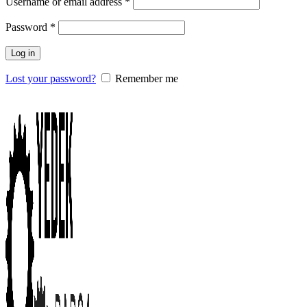
Username or email address
*
Password
*
Log in
Lost your password?
Remember me
0
items
/
0.00
₺
Menu