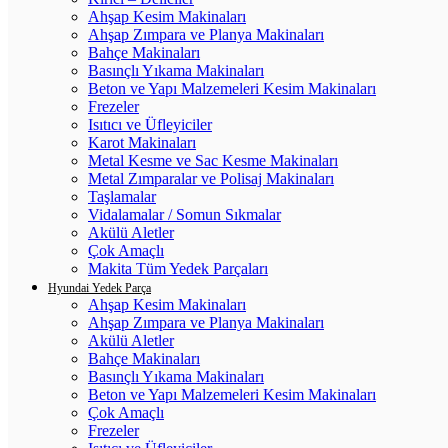
Ahşap Kesim Makinaları
Ahşap Zımpara ve Planya Makinaları
Bahçe Makinaları
Basınçlı Yıkama Makinaları
Beton ve Yapı Malzemeleri Kesim Makinaları
Frezeler
Isıtıcı ve Üfleyiciler
Karot Makinaları
Metal Kesme ve Sac Kesme Makinaları
Metal Zımparalar ve Polisaj Makinaları
Taşlamalar
Vidalamalar / Somun Sıkmalar
Akülü Aletler
Çok Amaçlı
Makita Tüm Yedek Parçaları
Hyundai Yedek Parça
Ahşap Kesim Makinaları
Ahşap Zımpara ve Planya Makinaları
Akülü Aletler
Bahçe Makinaları
Basınçlı Yıkama Makinaları
Beton ve Yapı Malzemeleri Kesim Makinaları
Çok Amaçlı
Frezeler