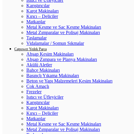
Isıtıcı ve Üfleyiciler
Karıştırıcılar
Karot Makinaları
Kırıcı – Deliciler
Matkaplar
Metal Kesme ve Sac Kesme Makinaları
Metal Zımparalar ve Polisaj Makinaları
Taşlamalar
Vidalamalar / Somun Sıkmalar
Catpower Yedek Parça
Ahşap Kesim Makinaları
Ahşap Zımpara ve Planya Makinaları
Akülü Aletler
Bahçe Makinaları
Basınçlı Yıkama Makinaları
Beton ve Yapı Malzemeleri Kesim Makinaları
Çok Amaçlı
Frezeler
Isıtıcı ve Üfleyiciler
Karıştırıcılar
Karot Makinaları
Kırıcı – Deliciler
Matkaplar
Metal Kesme ve Sac Kesme Makinaları
Metal Zımparalar ve Polisaj Makinaları